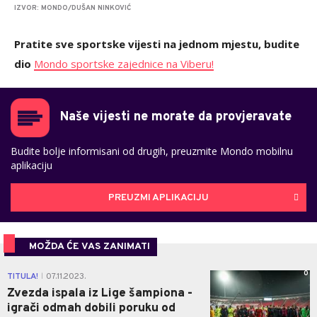
IZVOR: MONDO/DUŠAN NINKOVIĆ
Pratite sve sportske vijesti na jednom mjestu, budite
dio
Mondo sportske zajednice na Viberu!
Naše vijesti ne morate da provjeravate
Budite bolje informisani od drugih, preuzmite Mondo mobilnu
aplikaciju
PREUZMI APLIKACIJU
MOŽDA ĆE VAS ZANIMATI
0
TITULA!
07.11.2023.
|
Zvezda ispala iz Lige šampiona -
igrači odmah dobili poruku od