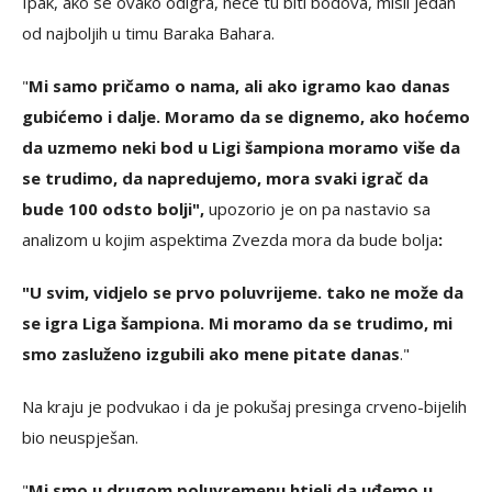
Ipak, ako se ovako odigra, neće tu biti bodova, misli jedan
od najboljih u timu Baraka Bahara.
"
Mi samo pričamo o nama, ali ako igramo kao danas
gubićemo i dalje. Moramo da se dignemo, ako hoćemo
da uzmemo neki bod u Ligi šampiona moramo više da
se trudimo, da napredujemo, mora svaki igrač da
bude 100 odsto bolji",
upozorio je on pa nastavio sa
analizom u kojim aspektima Zvezda mora da bude bolja
:
"U svim, vidjelo se prvo poluvrijeme. tako ne može da
se igra Liga šampiona. Mi moramo da se trudimo, mi
smo zasluženo izgubili ako mene pitate danas
."
Na kraju je podvukao i da je pokušaj presinga crveno-bijelih
bio neuspješan.
"
Mi smo u drugom poluvremenu htjeli da uđemo u