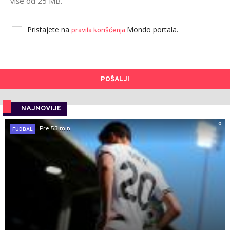
više od 25 MB.
Pristajete na
Mondo portala.
pravila korišćenja
POŠALJI
NAJNOVIJE
0
Pre 53 min
FUDBAL