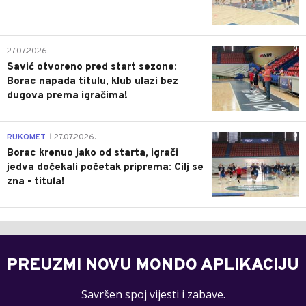
0
27.07.2026.
Savić otvoreno pred start sezone:
Borac napada titulu, klub ulazi bez
dugova prema igračima!
0
RUKOMET
27.07.2026.
|
Borac krenuo jako od starta, igrači
jedva dočekali početak priprema: Cilj se
zna - titula!
PREUZMI NOVU MONDO APLIKACIJU
Savršen spoj vijesti i zabave.