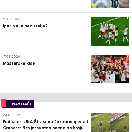
2
15.07.2026.
Ipak valja bez kralja?
0
17.05.2026.
Mostarske kiše
NAVIJAČI
0
24.07.2026.
Fudbaleri UNA Štrasena šokirano gledali
Grobare: Nevjerovatna scena na kraju