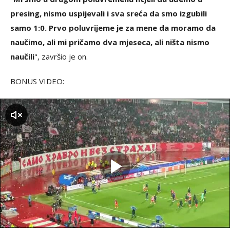
presing, nismo uspijevali i sva sreća da smo izgubili
samo 1:0. Prvo poluvrijeme je za mene da moramo da
naučimo, ali mi pričamo dva mjeseca, ali ništa nismo
naučili
", završio je on.
BONUS VIDEO:
zvuk