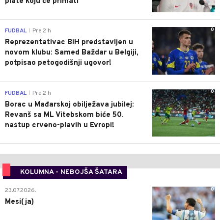
plate koju će primati
0
FUDBAL
Pre 2 h
|
Reprezentativac BiH predstavljen u
novom klubu: Samed Baždar u Belgiji,
potpisao petogodišnji ugovor!
0
FUDBAL
Pre 2 h
|
Borac u Mađarskoj obilježava jubilej:
Revanš sa ML Vitebskom biće 50.
nastup crveno-plavih u Evropi!
KOLUMNA - NEBOJŠA ŠATARA
0
23.07.2026.
Mesi(ja)