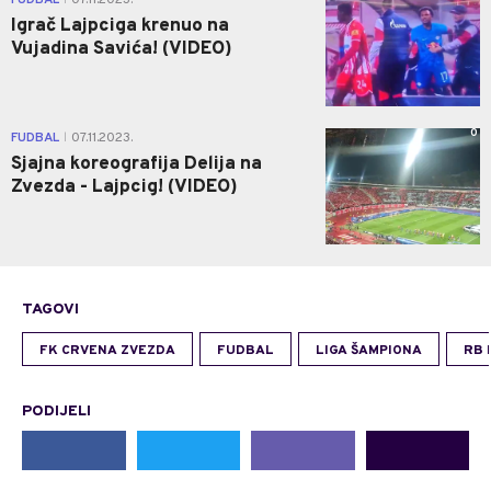
Igrač Lajpciga krenuo na
Vujadina Savića! (VIDEO)
0
FUDBAL
07.11.2023.
|
Sjajna koreografija Delija na
Zvezda - Lajpcig! (VIDEO)
TAGOVI
FK CRVENA ZVEZDA
FUDBAL
LIGA ŠAMPIONA
RB 
PODIJELI