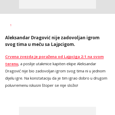
Dragan
AUTOR
1
Šutvić
Aleksandar Dragović nije zadovoljan igrom
svog tima u meču sa Lajpcigom.
Crvena zvezda je poražena od Lajpciga 2:1 na svom
terenu
, a poslije utakmice kapiten ekipe Aleksandar
Dragović nije bio zadovoljan igrom svog tima ni u jednom
dijelu igre. Na konstataciju da je tim igrao dobro u drugom
poluvremenu iskusni štoper se nije složio!