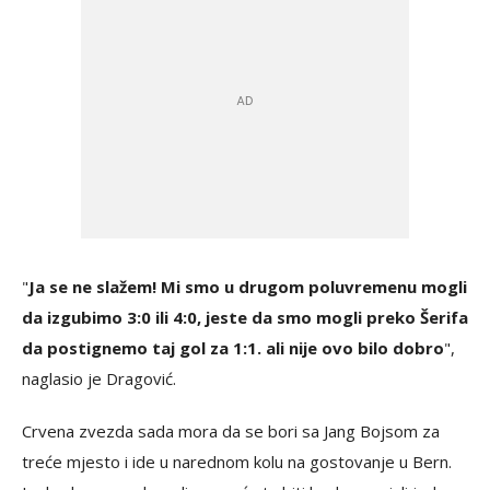
"
Ja se ne slažem! Mi smo u drugom poluvremenu mogli
da izgubimo 3:0 ili 4:0, jeste da smo mogli preko Šerifa
da postignemo taj gol za 1:1. ali nije ovo bilo dobro
",
naglasio je Dragović.
Crvena zvezda sada mora da se bori sa Jang Bojsom za
treće mjesto i ide u narednom kolu na gostovanje u Bern.