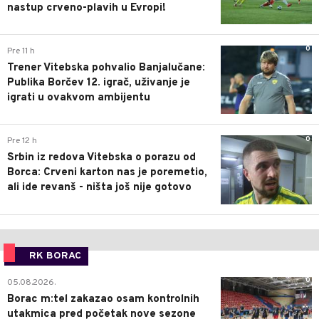
nastup crveno-plavih u Evropi!
0
Pre 11 h
Trener Vitebska pohvalio Banjalučane:
Publika Borčev 12. igrač, uživanje je
igrati u ovakvom ambijentu
0
Pre 12 h
Srbin iz redova Vitebska o porazu od
Borca: Crveni karton nas je poremetio,
ali ide revanš - ništa još nije gotovo
RK BORAC
0
05.08.2026.
Borac m:tel zakazao osam kontrolnih
utakmica pred početak nove sezone