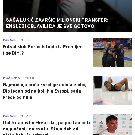
SAŠA LUKIĆ ZAVRŠIO MILIONSKI TRANSFER:
ENGLEZI OBJAVILI DA JE SVE GOTOVO
0
FUDBAL
Pre 1 h
|
Futsal klub Borac istupio iz Premijer
lige BiH!?
0
KOŠARKA
Pre 1 h
|
Najmučnija priča Evrolige dobila epilog:
Bio jedan od najboljih u Evropi, sada
kreće od nule
0
FUDBAL
Pre 2 h
|
Dalić napustio Hrvatsku, pa postao peti
najplaćeniji na svetu: Staje dah od