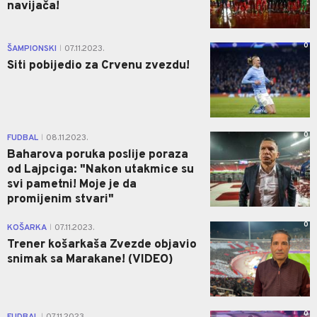
navijača!
0
ŠAMPIONSKI
07.11.2023.
|
Siti pobijedio za Crvenu zvezdu!
0
FUDBAL
08.11.2023.
|
Baharova poruka poslije poraza
od Lajpciga: "Nakon utakmice su
svi pametni! Moje je da
promijenim stvari"
0
KOŠARKA
07.11.2023.
|
Trener košarkaša Zvezde objavio
snimak sa Marakane! (VIDEO)
0
FUDBAL
07.11.2023.
|