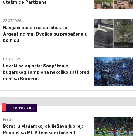
utakmice Partizana
0
22.07.2026.
Navijači pucali na autobus sa
Argentincima: Dvojica su prebačena u
bolnicu
1
07.07.2026.
Levski se oglasio: Saopštenje
bugarskog šampiona nekoliko sati pred
meč sa Borcem!
FK BORAC
0
Pre 2 h
Borac u Mađarskoj obilježava jubilej:
Revanš sa ML Vitebskom biće 50.