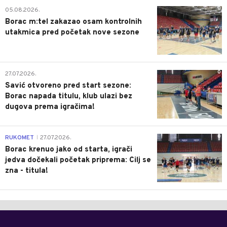
0
05.08.2026.
Borac m:tel zakazao osam kontrolnih
utakmica pred početak nove sezone
0
27.07.2026.
Savić otvoreno pred start sezone:
Borac napada titulu, klub ulazi bez
dugova prema igračima!
0
RUKOMET
27.07.2026.
|
Borac krenuo jako od starta, igrači
jedva dočekali početak priprema: Cilj se
zna - titula!