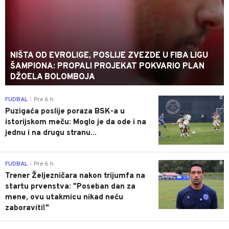
NIŠTA OD EVROLIGE, POSLIJE ZVEZDE U FIBA LIGU
ŠAMPIONA: PROPALI PROJEKAT POKVARIO PLAN
DŽOELA BOLOMBOJA
0
FUDBAL
Pre 6 h
|
Puzigaća poslije poraza BSK-a u
istorijskom meču: Moglo je da ode i na
jednu i na drugu stranu...
0
FUDBAL
Pre 6 h
|
Trener Željezničara nakon trijumfa na
startu prvenstva: "Poseban dan za
mene, ovu utakmicu nikad neću
zaboraviti!"