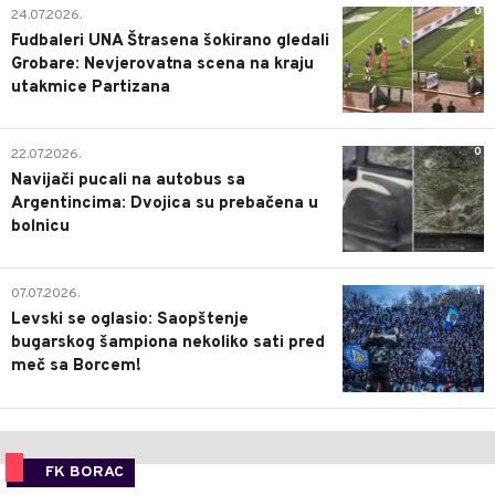
0
24.07.2026.
Fudbaleri UNA Štrasena šokirano gledali
Grobare: Nevjerovatna scena na kraju
utakmice Partizana
0
22.07.2026.
Navijači pucali na autobus sa
Argentincima: Dvojica su prebačena u
bolnicu
1
07.07.2026.
Levski se oglasio: Saopštenje
bugarskog šampiona nekoliko sati pred
meč sa Borcem!
FK BORAC