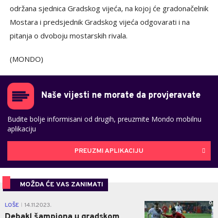
održana sjednica Gradskog vijeća, na kojoj će gradonačelnik
Mostara i predsjednik Gradskog vijeća odgovarati i na
pitanja o dvoboju mostarskih rivala.
(MONDO)
Naše vijesti ne morate da provjeravate
Budite bolje informisani od drugih, preuzmite Mondo mobilnu
aplikaciju
PREUZMI APLIKACIJU
MOŽDA ĆE VAS ZANIMATI
0
LOŠE
14.11.2023.
|
Debakl šampiona u gradskom