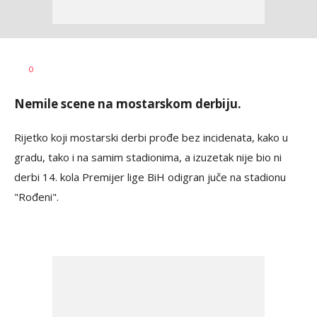
Bojan
AUTOR
0
Jakovljević
Nemile scene na mostarskom derbiju.
Rijetko koji mostarski derbi prođe bez incidenata, kako u
gradu, tako i na samim stadionima, a izuzetak nije bio ni
derbi 14. kola Premijer lige BiH odigran juče na stadionu
"Rođeni".