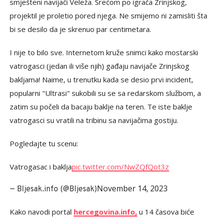
smješteni navijači Veleža. Srećom po igrača Zrinjskog,
projektil je proletio pored njega. Ne smijemo ni zamisliti šta
bi se desilo da je skrenuo par centimetara.
I nije to bilo sve. Internetom kruže snimci kako mostarski
vatrogasci (jedan ili više njih) gađaju navijače Zrinjskog
bakljama! Naime, u trenutku kada se desio prvi incident,
popularni "Ultrasi" sukobili su se sa redarskom službom, a
zatim su počeli da bacaju baklje na teren. Te iste baklje
vatrogasci su vratili na tribinu sa navijačima gostiju.
Pogledajte tu scenu:
Vatrogasac i baklja
pic.twitter.com/NwZQfQot3z
November 14, 2023
— Bljesak.info (@Bljesak)
Kako navodi portal
hercegovina.info,
u 14 časova biće