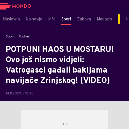
Naslovna
Najnovije
Info
Sport
Zabava
Magazin
M
Sport
Fudbal
POTPUNI HAOS U MOSTARU!
Ovo još nismo vidjeli:
Vatrogasci gađali bakljama
navijače Zrinjskog! (VIDEO)
14.11.2023. / 12:45