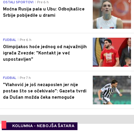
0
OSTALI SPORTOVI
Pre 6 h
|
Moćna Rusija pala u Ubu: Odbojkašice
Srbije pobijedile u drami
0
FUDBAL
Pre 6 h
|
Olimpijakos hoće jednog od najvažnijih
igrača Zvezde: "Kontakt je već
uspostavljen"
0
FUDBAL
Pre 7 h
|
"Vlahović je još nezaposlen jer nije
postao što se očekivalo": Gazeta tvrdi
da Dušan možda čeka nemoguće
KOLUMNA - NEBOJŠA ŠATARA