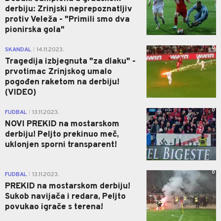
derbiju: Zrinjski neprepoznatljiv
protiv Veleža - "Primili smo dva
pionirska gola"
0
SKANDAL
14.11.2023.
|
Tragedija izbjegnuta "za dlaku" -
prvotimac Zrinjskog umalo
pogođen raketom na derbiju!
(VIDEO)
0
FUDBAL
13.11.2023.
|
NOVI PREKID na mostarskom
derbiju! Peljto prekinuo meč,
uklonjen sporni transparent!
0
FUDBAL
13.11.2023.
|
PREKID na mostarskom derbiju!
Sukob navijača i redara, Peljto
povukao igrače s terena!