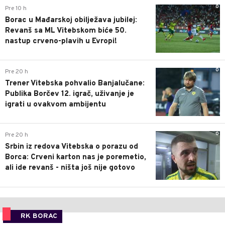
0
Pre 10 h
Borac u Mađarskoj obilježava jubilej:
Revanš sa ML Vitebskom biće 50.
nastup crveno-plavih u Evropi!
0
Pre 20 h
Trener Vitebska pohvalio Banjalučane:
Publika Borčev 12. igrač, uživanje je
igrati u ovakvom ambijentu
0
Pre 20 h
Srbin iz redova Vitebska o porazu od
Borca: Crveni karton nas je poremetio,
ali ide revanš - ništa još nije gotovo
RK BORAC