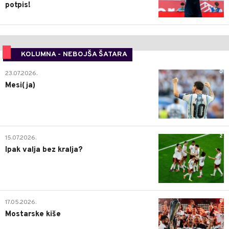
potpis!
KOLUMNA - NEBOJŠA ŠATARA
0
23.07.2026.
Mesi(ja)
2
15.07.2026.
Ipak valja bez kralja?
0
17.05.2026.
Mostarske kiše