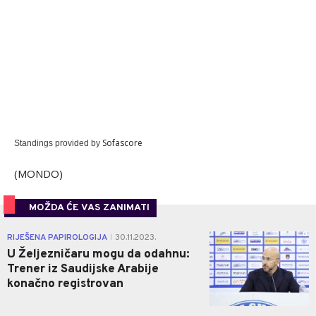
Sofascore
Standings provided by
(MONDO)
MOŽDA ĆE VAS ZANIMATI
0
RIJEŠENA PAPIROLOGIJA
30.11.2023.
|
U Željezničaru mogu da odahnu:
Trener iz Saudijske Arabije
konačno registrovan