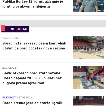
Publika Borčev 12. igrač, uživanje je
igrati u ovakvom ambijentu
RK BORAC
0
05.08.2026.
Borac m:tel zakazao osam kontrolnih
utakmica pred početak nove sezone
0
27.07.2026.
Savić otvoreno pred start sezone:
Borac napada titulu, klub ulazi bez
dugova prema igračima!
0
RUKOMET
27.07.2026.
|
Borac krenuo jako od starta, igrači