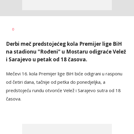
Bojan
AUTOR
0
Jakovljević
Derbi meč predstojećeg kola Premijer lige BiH
na stadionu "Rođeni" u Mostaru odigraće Velež
i Sarajevo u petak od 18 časova.
Mečevi 16. kola Premijer lige BiH biće odigrani u rasponu
od četiri dana, tačnije od petka do ponedjeljka, a
predstojeću rundu otvoriće Velež i Sarajevo sutra od 18
časova.