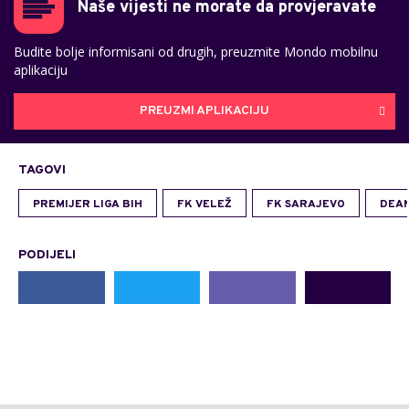
Naše vijesti ne morate da provjeravate
Budite bolje informisani od drugih, preuzmite Mondo mobilnu
aplikaciju
PREUZMI APLIKACIJU
TAGOVI
PREMIJER LIGA BIH
FK VELEŽ
FK SARAJEVO
DEAN
PODIJELI