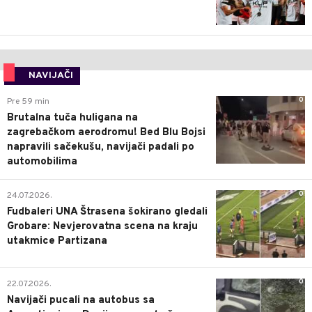
NAVIJAČI
0
Pre 59 min
Brutalna tuča huligana na
zagrebačkom aerodromu! Bed Blu Bojsi
napravili sačekušu, navijači padali po
automobilima
0
24.07.2026.
Fudbaleri UNA Štrasena šokirano gledali
Grobare: Nevjerovatna scena na kraju
utakmice Partizana
0
22.07.2026.
Navijači pucali na autobus sa