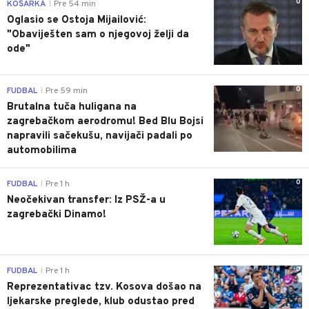
0
KOŠARKA
Pre 54 min
|
Oglasio se Ostoja Mijailović:
"Obaviješten sam o njegovoj želji da
ode"
0
FUDBAL
Pre 59 min
|
Brutalna tuča huligana na
zagrebačkom aerodromu! Bed Blu Bojsi
napravili sačekušu, navijači padali po
automobilima
0
FUDBAL
Pre 1 h
|
Neočekivan transfer: Iz PSŽ-a u
zagrebački Dinamo!
0
FUDBAL
Pre 1 h
|
Reprezentativac tzv. Kosova došao na
ljekarske preglede, klub odustao pred