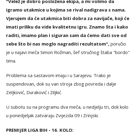
"Velež je dobro posložena ekipa, a mi volimo da
igramo utakmice u kojima se rival nadigrava s nama.
Vjerujem da će utakmica biti dobra za navijače, koji će
imati priliku da vide kvalitetnu igru. Znamo šta i kako
raditi, imamo plan i siguran sam da ćemo dati sve od
sebe što bi nas moglo nagraditi rezultatom",
poručio
je u najavi meča Simon Rožman, šef stručnog štaba "bordo"
tima.
Problema sa sastavom imaju i u Sarajevu. Trako je
suspendovan, dok su van stroja zbog povreda i dalje
Zeljković, Duraković i Ziljkić.
U subotu su na programu dva meča, u nedjelju tri, dok kolo
u ponedjeljak zatvaraju Zvijezda 09 i Zrinjski.
PREMIJER LIGA BIH - 16. KOLO: