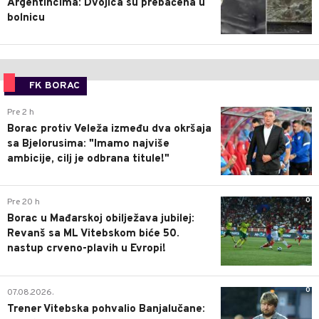
Argentincima: Dvojica su prebačena u
bolnicu
FK BORAC
0
Pre 2 h
Borac protiv Veleža između dva okršaja
sa Bjelorusima: "Imamo najviše
ambicije, cilj je odbrana titule!"
0
Pre 20 h
Borac u Mađarskoj obilježava jubilej:
Revanš sa ML Vitebskom biće 50.
nastup crveno-plavih u Evropi!
0
07.08.2026.
Trener Vitebska pohvalio Banjalučane: