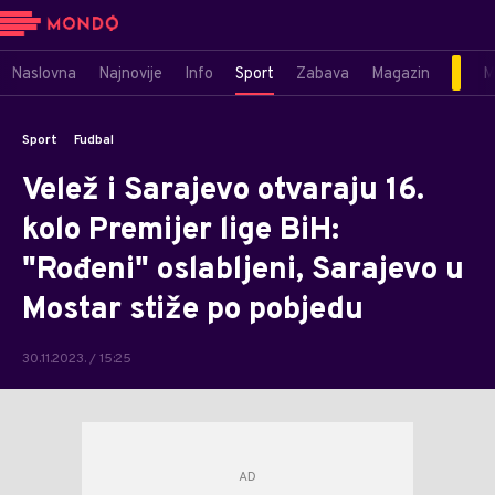
Naslovna
Najnovije
Info
Sport
Zabava
Magazin
M
Sport
Fudbal
Velež i Sarajevo otvaraju 16.
kolo Premijer lige BiH:
"Rođeni" oslabljeni, Sarajevo u
Mostar stiže po pobjedu
30.11.2023. / 15:25