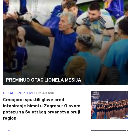
PREMINUO OTAC LIONELA MESIJA
0
OSTALI SPORTOVI
Pre 40 min
|
Crnogorci spustili glave pred
intoniranje himni u Zagrebu: O ovom
potezu sa Svjetskog prvenstva bruji
region