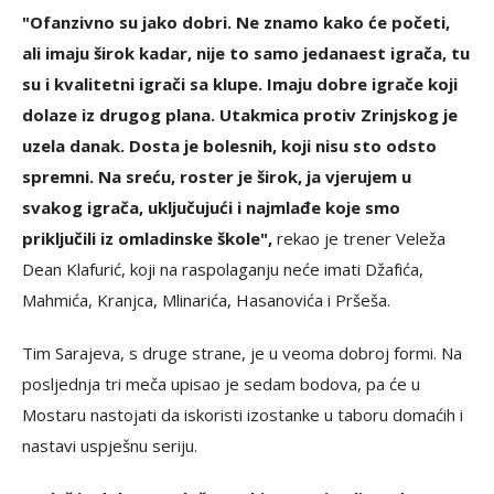
"Ofanzivno su jako dobri. Ne znamo kako će početi,
ali imaju širok kadar, nije to samo jedanaest igrača, tu
su i kvalitetni igrači sa klupe. Imaju dobre igrače koji
dolaze iz drugog plana. Utakmica protiv Zrinjskog je
uzela danak. Dosta je bolesnih, koji nisu sto odsto
spremni. Na sreću, roster je širok, ja vjerujem u
svakog igrača, uključujući i najmlađe koje smo
priključili iz omladinske škole",
rekao je trener Veleža
Dean Klafurić, koji na raspolaganju neće imati Džafića,
Mahmića, Kranjca, Mlinarića, Hasanovića i Pršeša.
Tim Sarajeva, s druge strane, je u veoma dobroj formi. Na
posljednja tri meča upisao je sedam bodova, pa će u
Mostaru nastojati da iskoristi izostanke u taboru domaćih i
nastavi uspješnu seriju.