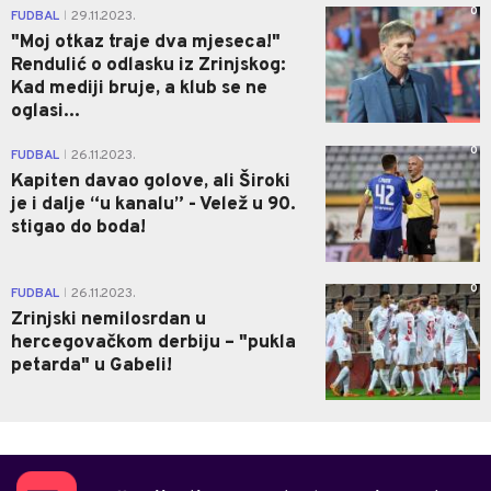
0
FUDBAL
29.11.2023.
|
"Moj otkaz traje dva mjeseca!"
Rendulić o odlasku iz Zrinjskog:
Kad mediji bruje, a klub se ne
oglasi...
0
FUDBAL
26.11.2023.
|
Kapiten davao golove, ali Široki
je i dalje “u kanalu” - Velež u 90.
stigao do boda!
0
FUDBAL
26.11.2023.
|
Zrinjski nemilosrdan u
hercegovačkom derbiju – "pukla
petarda" u Gabeli!