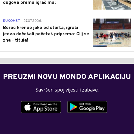
dugova prema igračima!
0
RUKOMET
27.07.2026.
|
Borac krenuo jako od starta, igrači
jedva dočekali početak priprema: Cilj se
zna - titula!
PREUZMI NOVU MONDO APLIKACIJU
Savršen spoj vijesti i zabave.