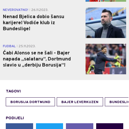
0
NEVEROVATNO!
26.11.2023.
|
Nenad Bjelica dobio šansu
karijere! Vodiće klub iz
Bundeslige!
0
FUDBAL
25.11.2023.
|
Ćabi Alonso se ne šali - Bajer
napada „salataru“, Dortmund
slavio u „derbiju Borusija“!
TAGOVI
BORUSIJA DORTMUND
BAJER LEVERKUZEN
BUNDESLI
PODIJELI