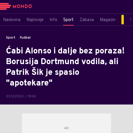
Naslovna
Najnovije
Info
Sport
Zabava
Magazin
M
Sport
Fudbal
Ćabi Alonso i dalje bez poraza!
Borusija Dortmund vodila, ali
Patrik Šik je spasio
"apotekare"
03.12.2023. / 19:26