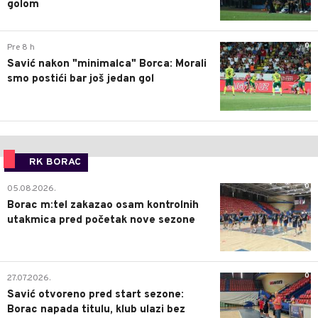
golom
0
Pre 8 h
Savić nakon "minimalca" Borca: Morali
smo postići bar još jedan gol
RK BORAC
0
05.08.2026.
Borac m:tel zakazao osam kontrolnih
utakmica pred početak nove sezone
0
27.07.2026.
Savić otvoreno pred start sezone:
Borac napada titulu, klub ulazi bez