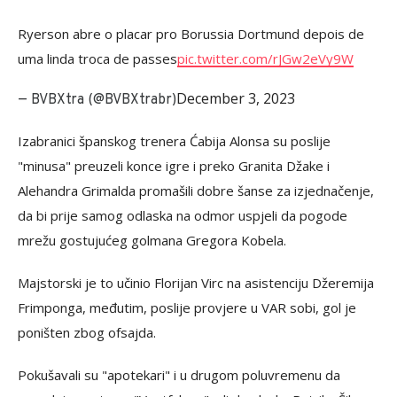
Ryerson abre o placar pro Borussia Dortmund depois de
uma linda troca de passes
pic.twitter.com/rJGw2eVy9W
December 3, 2023
— BVBXtra (@BVBXtrabr)
Izabranici španskog trenera Ćabija Alonsa su poslije
"minusa" preuzeli konce igre i preko Granita Džake i
Alehandra Grimalda promašili dobre šanse za izjednačenje,
da bi prije samog odlaska na odmor uspjeli da pogode
mrežu gostujućeg golmana Gregora Kobela.
Majstorski je to učinio Florijan Virc na asistenciju Džeremija
Frimponga, međutim, poslije provjere u VAR sobi, gol je
poništen zbog ofsajda.
Pokušavali su "apotekari" i u drugom poluvremenu da