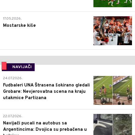
0
17.05.2026.
Mostarske kiše
NAVIJAČI
0
24.07.2026.
Fudbaleri UNA Štrasena šokirano gledali
Grobare: Nevjerovatna scena na kraju
utakmice Partizana
0
22.07.2026.
Navijači pucali na autobus sa
Argentincima: Dvojica su prebačena u