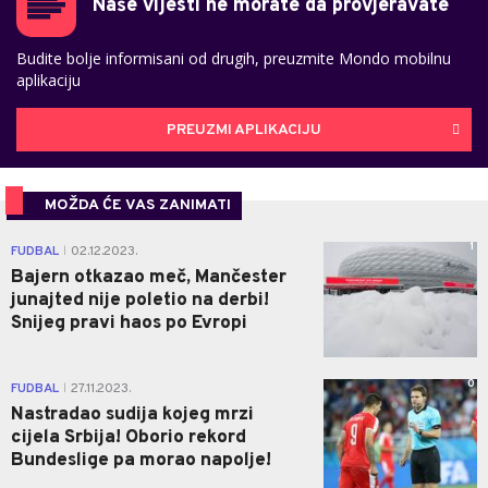
Naše vijesti ne morate da provjeravate
Budite bolje informisani od drugih, preuzmite Mondo mobilnu
aplikaciju
PREUZMI APLIKACIJU
MOŽDA ĆE VAS ZANIMATI
1
FUDBAL
02.12.2023.
|
Bajern otkazao meč, Mančester
junajted nije poletio na derbi!
Snijeg pravi haos po Evropi
0
FUDBAL
27.11.2023.
|
Nastradao sudija kojeg mrzi
cijela Srbija! Oborio rekord
Bundeslige pa morao napolje!