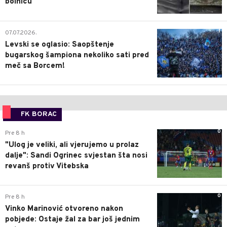
bolnicu
1
07.07.2026.
Levski se oglasio: Saopštenje
bugarskog šampiona nekoliko sati pred
meč sa Borcem!
FK BORAC
0
Pre 8 h
"Ulog je veliki, ali vjerujemo u prolaz
dalje": Sandi Ogrinec svjestan šta nosi
revanš protiv Vitebska
0
Pre 8 h
Vinko Marinović otvoreno nakon
pobjede: Ostaje žal za bar još jednim