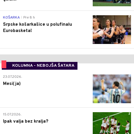
0
KOŠARKA
Pre 8 h
|
Srpske košarkašice u polufinalu
Eurobasketa!
KOLUMNA - NEBOJŠA ŠATARA
0
23.07.2026.
Mesi(ja)
2
15.07.2026.
Ipak valja bez kralja?