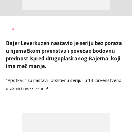
Nebojša
AUTOR
0
Šatara
Bajer Leverkuzen nastavio je seriju bez poraza
u njemačkom prvenstvu i povećao bodovnu
prednost ispred drugoplasiranog Bajerna, koji
ima meč manje.
"Apotkari" su nastavili pozitivnu seriju i u 13. prvenstvenoj
utakmici ove sezone!