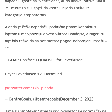
napadaju goste sa "Vestfalena", ali do ulaska Patrika Šika u
79. minutu nisu uspjeli da kreiraju nijednu priliku iz
kategorije stopostotnih.
A onda je češki napadač u praktično prvom kontaktu s
loptom u mat-poziciju doveo Viktora Bonifejsa, a Nigerijcu
nije bilo teško da sa pet metara pogodi nebranjenu mrežu -
1:1.
| GOAL: Boniface EQUALISES for Leverkusen!
Bayer Leverkusen 1-1 Dortmund
pic.twitter.com/3YbTpjnodv
December 3, 2023
— CentreGoals. (@centregoals)
Time su "apotekari" izbjegli prvi ovesezonski poraz i čak na