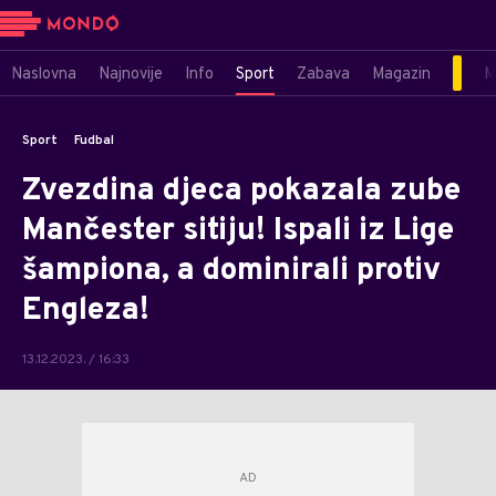
Naslovna
Najnovije
Info
Sport
Zabava
Magazin
M
Sport
Fudbal
Zvezdina djeca pokazala zube
Mančester sitiju! Ispali iz Lige
šampiona, a dominirali protiv
Engleza!
13.12.2023. / 16:33