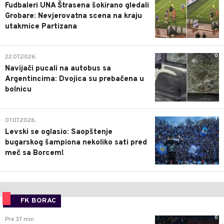
Fudbaleri UNA Štrasena šokirano gledali
Grobare: Nevjerovatna scena na kraju
utakmice Partizana
0
22.07.2026.
Navijači pucali na autobus sa
Argentincima: Dvojica su prebačena u
bolnicu
1
07.07.2026.
Levski se oglasio: Saopštenje
bugarskog šampiona nekoliko sati pred
meč sa Borcem!
FK BORAC
0
Pre 37 min