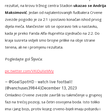
rezultat, na krovu tržnog centra Stadion
ukazao se Andrija
Maksimović
. Jedan od najtalentovanijih fudbalera Crvene
zvezde pogodio je za 2:1 i postavio konačan ishod prvog
dijela meča. Mančester siti se oporavio tek u nastavku,
kada je preko Farida Alfa-Ruprehta izjednačio na 2:2. Do
kraja susreta vidjeli smo brojne prilike na obje strane
terena, ali ne i promjenu rezultata.
Pogledajte gol Šljivića:
pic.twitter.com/VKiDuXeMVy
— @GoalSpotHD - watch live football!
December 13, 2023
(@vanchuses39844)
Omladinci Crvene zvezde završili su takmičenje u grupnoj
fazi na trećoj poziciji, sa četiri osvojena boda. Isto toliko
ima i Jang bojs, protiv kojeg crveno-bijeli imaju pobjedu i