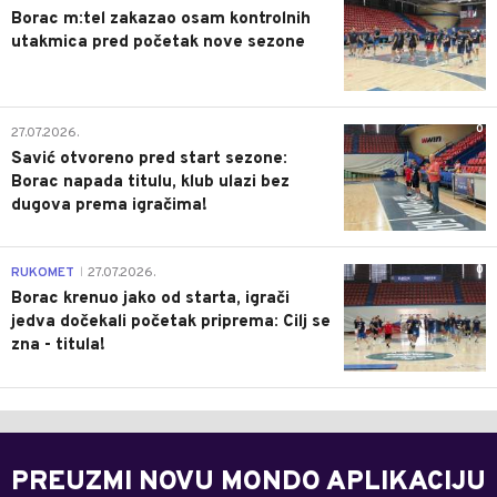
Borac m:tel zakazao osam kontrolnih
utakmica pred početak nove sezone
0
27.07.2026.
Savić otvoreno pred start sezone:
Borac napada titulu, klub ulazi bez
dugova prema igračima!
0
RUKOMET
27.07.2026.
|
Borac krenuo jako od starta, igrači
jedva dočekali početak priprema: Cilj se
zna - titula!
PREUZMI NOVU MONDO APLIKACIJU