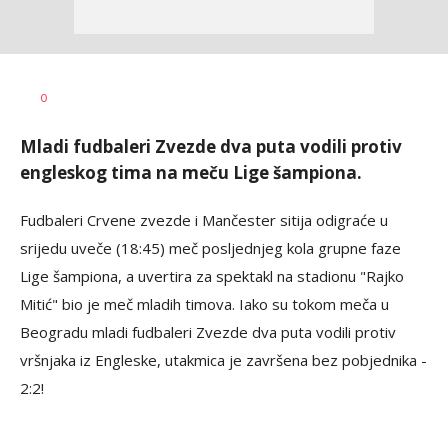
Bojan
AUTOR
0
Jakovljević
Mladi fudbaleri Zvezde dva puta vodili protiv
engleskog tima na meču Lige šampiona.
Fudbaleri Crvene zvezde i Mančester sitija odigraće u
srijedu uveče (18:45) meč posljednjeg kola grupne faze
Lige šampiona, a uvertira za spektakl na stadionu "Rajko
Mitić" bio je meč mladih timova. Iako su tokom meča u
Beogradu mladi fudbaleri Zvezde dva puta vodili protiv
vršnjaka iz Engleske, utakmica je završena bez pobjednika -
2:2!