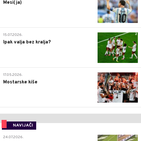
Mesi(ja)
2
15.07.2026.
Ipak valja bez kralja?
0
17.05.2026.
Mostarske kiše
NAVIJAČI
0
24.07.2026.