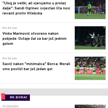
"Ulog je veliki, ali vjerujemo u prolaz
dalje": Sandi Ogrinec svjestan šta nosi
revanš protiv Vitebska
0
Pre 49 min
Vinko Marinović otvoreno nakon
pobjede: Ostaje žal za bar još jednim
golom
0
Pre 56 min
Savić nakon "minimalca" Borca: Morali
smo postići bar još jedan gol
RK BORAC
0
05.08.2026.