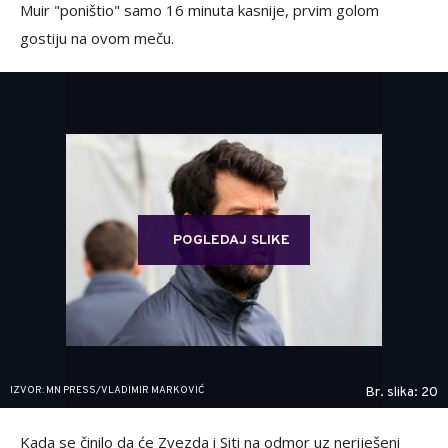
Muir "poništio" samo 16 minuta kasnije, prvim golom
gostiju na ovom meču.
POGLEDAJ SLIKE
IZVOR: MN PRESS/VLADIMIR MARKOVIĆ
Br. slika: 20
Kada se činilo da će Zvezda i Siti na odmor uz neriješeni