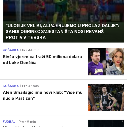
"ULOG JE VELIKI, ALI VJERUJEMO U PROLAZ DALJE":
SANDI OGRINEC SVJESTAN ŠTA NOSI REVANŠ
PROTIV VITEBSKA
0
KOŠARKA
Pre 44 min
|
Bivša vjerenica traži 50 miliona dolara
od Luke Dončića
0
KOŠARKA
Pre 47 min
|
Alen Smailagić ima novi klub: "Više mu
nudio Partizan"
0
FUDBAL
Pre 49 min
|