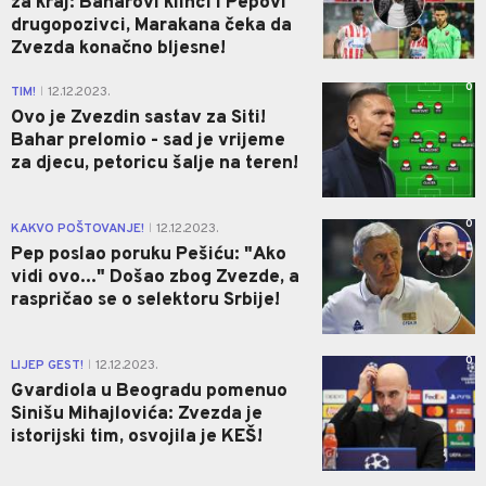
za kraj: Baharovi klinci i Pepovi
drugopozivci, Marakana čeka da
Zvezda konačno bljesne!
0
TIM!
12.12.2023.
|
Ovo je Zvezdin sastav za Siti!
Bahar prelomio - sad je vrijeme
za djecu, petoricu šalje na teren!
0
KAKVO POŠTOVANJE!
12.12.2023.
|
Pep poslao poruku Pešiću: "Ako
vidi ovo..." Došao zbog Zvezde, a
raspričao se o selektoru Srbije!
0
LIJEP GEST!
12.12.2023.
|
Gvardiola u Beogradu pomenuo
Sinišu Mihajlovića: Zvezda je
istorijski tim, osvojila je KEŠ!