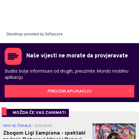
Sofascore
Standings provided by
Naše vijesti ne morate da provjeravate
Budite bolje informisani od drugih, preuzmite Mondo mobilnu
aplikaciju
PREUZMI APLIKACIJU
MOŽDA ĆE VAS ZANIMATI
0
OVO SE ČEKALO
13.12.2023.
|
Zbogom Ligi šampiona - spektakl