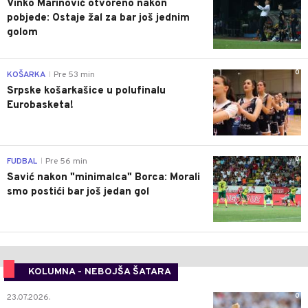
Vinko Marinović otvoreno nakon
pobjede: Ostaje žal za bar još jednim
golom
0
KOŠARKA
Pre 53 min
|
Srpske košarkašice u polufinalu
Eurobasketa!
0
FUDBAL
Pre 56 min
|
Savić nakon "minimalca" Borca: Morali
smo postići bar još jedan gol
KOLUMNA - NEBOJŠA ŠATARA
0
23.07.2026.