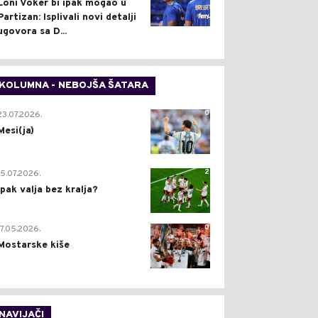
Loni Voker bi ipak mogao u
Partizan: Isplivali novi detalji
ugovora sa D...
KOLUMNA - NEBOJŠA ŠATARA
0
23.07.2026.
Mesi(ja)
2
15.07.2026.
Ipak valja bez kralja?
0
17.05.2026.
Mostarske kiše
NAVIJAČI