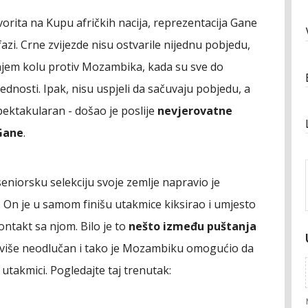
vorita na Kupu afričkih nacija, reprezentacija Gane
fazi. Crne zvijezde nisu ostvarile nijednu pobjedu,
dnjem kolu protiv Mozambika, kada su sve do
dnosti. Ipak, nisu uspjeli da sačuvaju pobjedu, a
spektakularan - došao je poslije
nevjerovatne
Gane
.
eniorsku selekciju svoje zemlje napravio je
. On je u samom finišu utakmice kiksirao i umjesto
ontakt sa njom. Bilo je to
nešto između puštanja
reviše neodlučan i tako je Mozambiku omogućio da
a utakmici. Pogledajte taj trenutak: