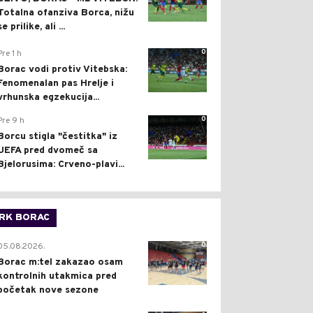
Totalna ofanziva Borca, nižu
se prilike, ali ...
0
Pre 1 h
Borac vodi protiv Vitebska:
Fenomenalan pas Hrelje i
vrhunska egzekucija...
0
Pre 9 h
Borcu stigla "čestitka" iz
UEFA pred dvomeč sa
Bjelorusima: Crveno-plavi...
RK BORAC
0
05.08.2026.
Borac m:tel zakazao osam
kontrolnih utakmica pred
početak nove sezone