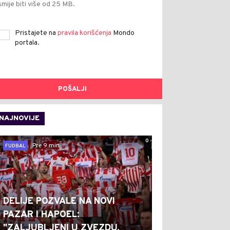
smije biti više od 25 MB.
Pristajete na
pravila korišćenja
Mondo
portala.
POŠALJI
NAJNOVIJE
0
Pre 9 min
FUDBAL
DELIJE POZVALE NA NOVI
PAZAR I HAPOEL:
"ZALJUBLJENI U ZVEZDU,