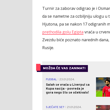
Turnir za zaborav odigrao je i Osman
da se nametne za ozbiljniju ulogu u
Hjutona, pa se nakon 17 odigranih m
prethodila golu Egipta
vraća u crveno-
Zvezdu biće poznato narednih dana, 
Rusije.
MOŽDA ĆE VAS ZANIMATI
FUDBAL
23.01.2024.
|
Salah se vraća u Liverpul sa
Kupa nacija - povreda je
gora nego što se očekivalo!
SJEĆATE SE?
21.01.2024.
|