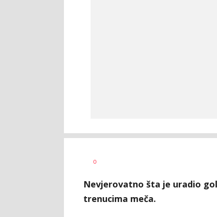
0
Nevjerovatno šta je uradio go
trenucima meča.