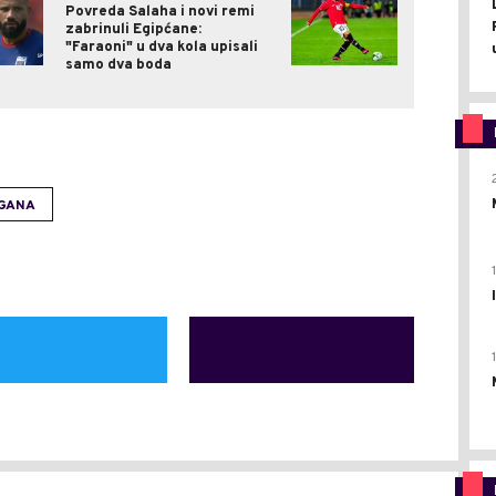
Povreda Salaha i novi remi
zabrinuli Egipćane:
"Faraoni" u dva kola upisali
samo dva boda
GANA