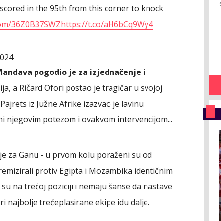
scored in the 95th from this corner to knock
.com/36Z0B37SWZ
https://t.co/aH6bCq9Wy4
2024
Mandava pogodio je za izjednačenje
i
ja, a Ričard Ofori postao je tragičar u svojoj
ajrets iz Južne Afrike izazvao je lavinu
ni njegovim potezom i ovakvom intervencijom...
nje za Ganu - u prvom kolu poraženi su od
 remizirali protiv Egipta i Mozambika identičnim
i su na trećoj poziciji i nemaju šanse da nastave
i najbolje trećeplasirane ekipe idu dalje.