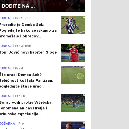
DOĐITE NA ...
0
FUDBAL
Pre 15 min
|
Proradio je Demba Sek:
Pogledajte kako se iskupio za
promašaje i obradov...
0
FUDBAL
Pre 31 min
|
Toni Jović novi kapiten Sloge
0
FUDBAL
Pre 45 min
|
Šta uradi Demba Sek?
Sebičnost koštala Partizan,
pogledajte šta je uradi...
0
FUDBAL
Pre 1 h
|
Borac vodi protiv Vitebska:
Fenomenalan pas Hrelje i
vrhunska egzekucija...
0
KOŠARKA
Pre 1 h
|