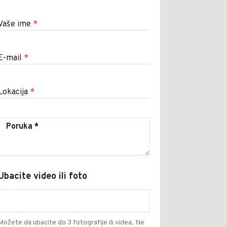
Vaše ime
*
E-mail
*
Lokacija
*
Ubacite video ili foto
Možete da ubacite do 3 fotografije ili videa. Ne