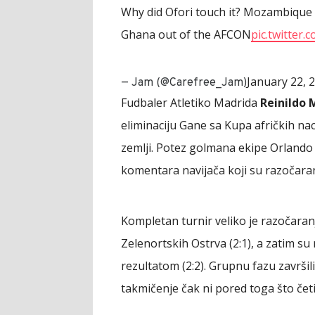
Why did Ofori touch it? Mozambique 
Ghana out of the AFCON
pic.twitter
January 22, 
— Jam (@Carefree_Jam)
Fudbaler Atletiko Madrida
Reinildo 
eliminaciju Gane sa Kupa afričkih naci
zemlji. Potez golmana ekipe Orlando P
komentara navijača koji su razočara
Kompletan turnir veliko je razočara
Zelenortskih Ostrva (2:1), a zatim su
rezultatom (2:2). Grupnu fazu završil
takmičenje čak ni pored toga što četir