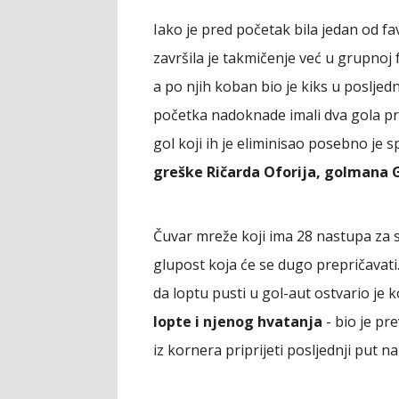
Iako je pred početak bila jedan od fa
završila je takmičenje već u grupnoj 
a po njih koban bio je kiks u poslje
početka nadoknade imali dva gola pre
gol koji ih je eliminisao posebno je 
greške Ričarda Oforija, golmana 
Čuvar mreže koji ima 28 nastupa za s
glupost koja će se dugo prepričavati
da loptu pusti u gol-aut ostvario je k
lopte i njenog hvatanja
- bio je p
iz kornera priprijeti posljednji put n