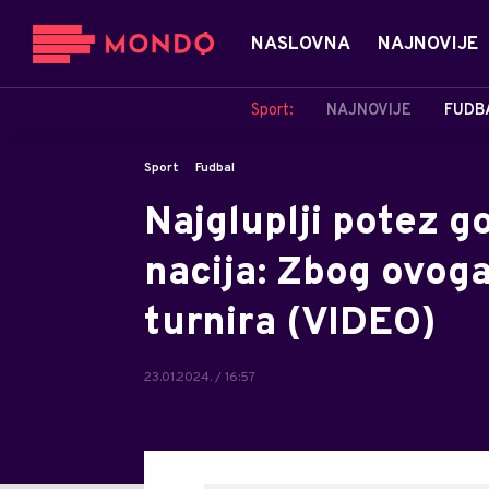
NASLOVNA
NAJNOVIJE
Sport:
NAJNOVIJE
FUDB
Sport
Fudbal
Najgluplji potez g
nacija: Zbog ovoga 
turnira (VIDEO)
23.01.2024. / 16:57