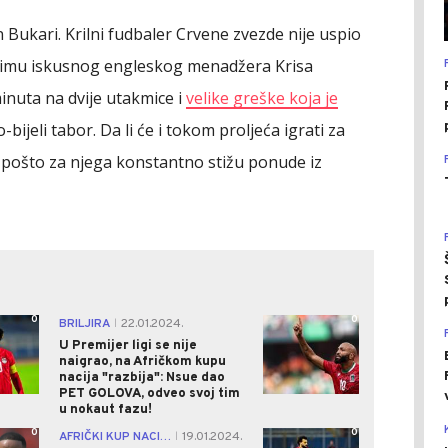
 Bukari. Krilni fudbaler Crvene zvezde nije uspio
 timu iskusnog engleskog menadžera Krisa
inuta na dvije utakmice i
velike greške koja je
bijeli tabor. Da li će i tokom proljeća igrati za
pošto za njega konstantno stižu ponude iz
0
0
BRILJIRA
22.01.2024.
|
U Premijer ligi se nije
naigrao, na Afričkom kupu
nacija "razbija": Nsue dao
PET GOLOVA, odveo svoj tim
u nokaut fazu!
0
0
AFRIČKI KUP NACIJA
19.01.2024.
|