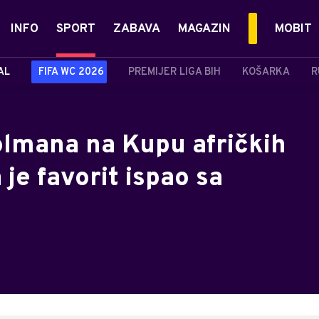
INFO
SPORT
ZABAVA
MAGAZIN
MOBIT
AL
FIFA WC 2026
PREMIJER LIGA BIH
KOŠARKA
R
olmana na Kupu afričkih
je favorit ispao sa