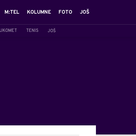
M:TEL
KOLUMNE
FOTO
JOŠ
UKOMET
TENIS
JOŠ