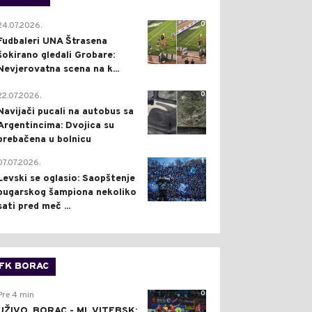
0
24.07.2026.
Fudbaleri UNA Štrasena
šokirano gledali Grobare:
Nevjerovatna scena na k...
0
22.07.2026.
Navijači pucali na autobus sa
Argentincima: Dvojica su
prebačena u bolnicu
1
07.07.2026.
Levski se oglasio: Saopštenje
bugarskog šampiona nekoliko
sati pred meč ...
FK BORAC
0
Pre 4 min
UŽIVO, BORAC - ML VITEBSK: