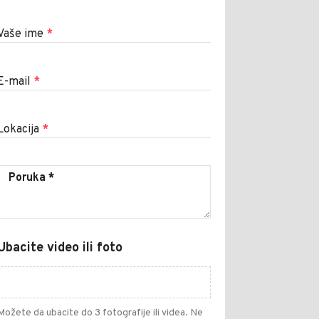
Vaše ime
*
E-mail
*
Lokacija
*
Ubacite video ili foto
Možete da ubacite do 3 fotografije ili videa. Ne