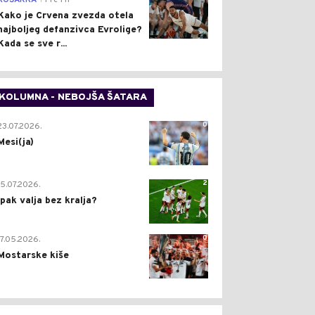
KOŠARKA
Pre 1 h
Kako je Crvena zvezda otela
najboljeg defanzivca Evrolige?
Kada se sve r...
KOLUMNA - NEBOJŠA ŠATARA
0
23.07.2026.
Mesi(ja)
2
15.07.2026.
Ipak valja bez kralja?
0
17.05.2026.
Mostarske kiše