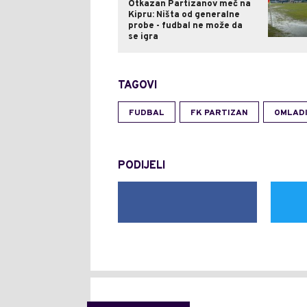
Otkazan Partizanov meč na
Kipru: Ništa od generalne
probe - fudbal ne može da
se igra
TAGOVI
FUDBAL
FK PARTIZAN
OMLADI
PODIJELI