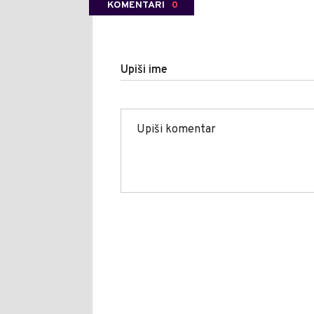
KOMENTARI
0
Upiši ime