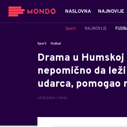
NASLOVNA
NAJNOVIJE
Sport:
NAJNOVIJE
FUDB
Sport
Fudbal
Drama u Humskoj -
nepomično da leži 
udarca, pomogao m
07.02.2024. / 16:52