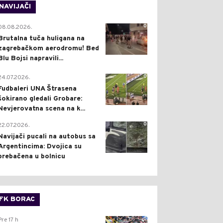
NAVIJAČI
0
08.08.2026.
Brutalna tuča huligana na
zagrebačkom aerodromu! Bed
Blu Bojsi napravili...
0
24.07.2026.
Fudbaleri UNA Štrasena
šokirano gledali Grobare:
Nevjerovatna scena na k...
0
22.07.2026.
Navijači pucali na autobus sa
Argentincima: Dvojica su
prebačena u bolnicu
FK BORAC
0
Pre 17 h