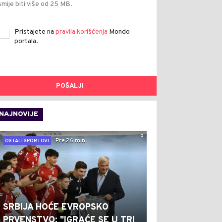
smije biti više od 25 MB.
Pristajete na
pravila korišćenja
Mondo
portala.
POŠALJI
NAJNOVIJE
0
Pre 26 min
OSTALI SPORTOVI
SRBIJA HOĆE EVROPSKO
PRVENSTVO: "IGRAĆE SE U TRI