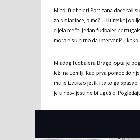
Mladi fudbaleri Partizana dočekali 
za omladince, a meč u Humskoj obilj
dijela meča. Jedan fudbaler portugals
morale su hitno da intervenišu kako b
Mladog fudbalera Brage lopta je pog
leži na zemlji. Kao prva pomoć do nje
mu je izvukao jezik i tako ga spasao
je u nesvijesti ne bi ugušio. Pogledaj