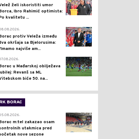
Velež želi iskoristiti umor
Borca, Ibro Rahimić optimista:
Po kvalitetu ...
0
08.08.2026.
Borac protiv Veleža između
dva okršaja sa Bjelorusima:
"Imamo najviše am...
0
07.08.2026.
Borac u Mađarskoj obilježava
jubilej: Revanš sa ML
Vitebskom biće 50. na...
RK BORAC
0
05.08.2026.
Borac m:tel zakazao osam
kontrolnih utakmica pred
početak nove sezone