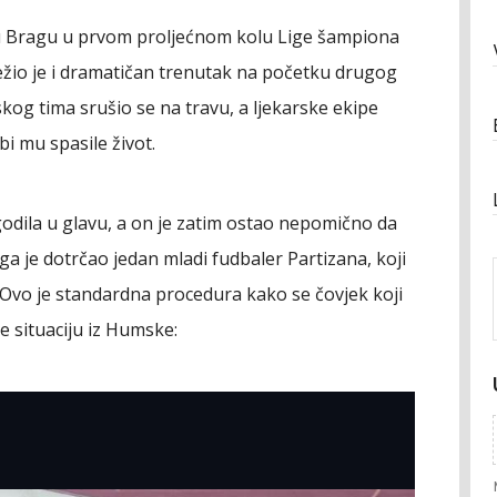
su Bragu u prvom proljećnom kolu Lige šampiona
ežio je i dramatičan trenutak na početku drugog
kog tima srušio se na travu, a ljekarske ekipe
i mu spasile život.
odila u glavu, a on je zatim ostao nepomično da
ga je dotrčao jedan mladi fudbaler Partizana, koji
. Ovo je standardna procedura kako se čovjek koji
te situaciju iz Humske: