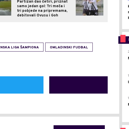
Partizan dao četiri, priznat
samo jedan gol: Tri meča i
tri pobjede na pripremama,
debitovali Ovusu i Goh
NSKA LIGA ŠAMPIONA
OMLADINSKI FUDBAL