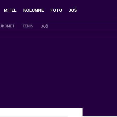
M:TEL
KOLUMNE
FOTO
JOŠ
UKOMET
TENIS
JOŠ