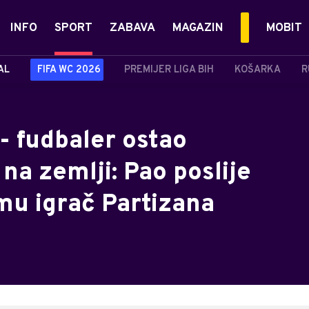
INFO
SPORT
ZABAVA
MAGAZIN
MOBIT
AL
FIFA WC 2026
PREMIJER LIGA BIH
KOŠARKA
R
 fudbaler ostao
na zemlji: Pao poslije
u igrač Partizana