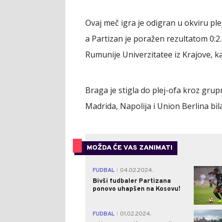
Ovaj meč igra je odigran u okviru pl
a Partizan je poražen rezultatom 0:2.
Rumunije Univerzitatee iz Krajove, ka
Braga je stigla do plej-ofa kroz grup
Madrida, Napolija i Union Berlina bi
MOŽDA ĆE VAS ZANIMATI
FUDBAL
04.02.2024.
|
Bivši fudbaler Partizana
ponovo uhapšen na Kosovu!
FUDBAL
01.02.2024.
|