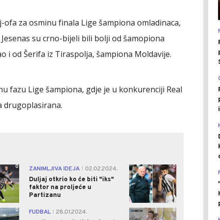
ej-ofa za osminu finala Lige šampiona omladinaca,
 Jesenas su crno-bijeli bili bolji od šamopiona
o i od Šerifa iz Tiraspolja, šampiona Moldavije.
nu fazu Lige šampiona, gdje je u konkurenciji Real
la drugoplasirana.
0
0
ZANIMLJIVA IDEJA
02.02.2024.
|
Duljaj otkrio ko će biti "iks"
faktor na proljeće u
Partizanu
0
0
FUDBAL
28.01.2024.
|