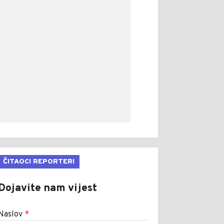
ČITAOCI REPORTERI
Dojavite nam vijest
Naslov
*