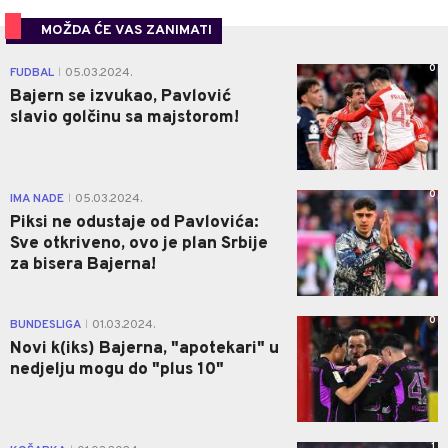
MOŽDA ĆE VAS ZANIMATI
0
FUDBAL
05.03.2024.
|
Bajern se izvukao, Pavlović
slavio golčinu sa majstorom!
0
IMA NADE
05.03.2024.
|
Piksi ne odustaje od Pavlovića:
Sve otkriveno, ovo je plan Srbije
za bisera Bajerna!
0
BUNDESLIGA
01.03.2024.
|
Novi k(iks) Bajerna, "apotekari" u
nedjelju mogu do "plus 10"
1