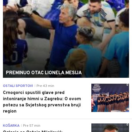
PREMINUO OTAC LIONELA MESIJA
0
OSTALI SPORTOVI
Pre 43 min
|
Crnogorci spustili glave pred
intoniranje himni u Zagrebu: O ovom
potezu sa Svjetskog prvenstva bruji
region
0
KOŠARKA
Pre 57 min
|