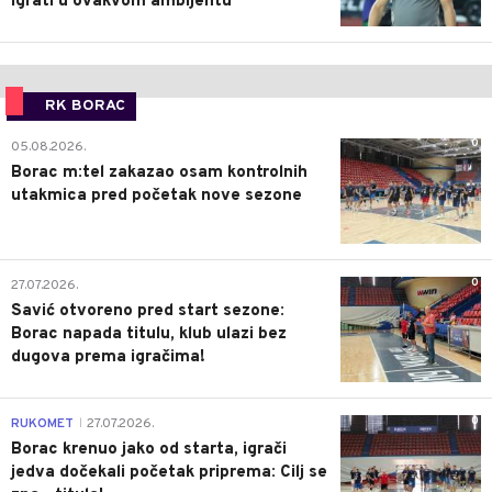
igrati u ovakvom ambijentu
RK BORAC
0
05.08.2026.
Borac m:tel zakazao osam kontrolnih
utakmica pred početak nove sezone
0
27.07.2026.
Savić otvoreno pred start sezone:
Borac napada titulu, klub ulazi bez
dugova prema igračima!
0
RUKOMET
27.07.2026.
|
Borac krenuo jako od starta, igrači
jedva dočekali početak priprema: Cilj se