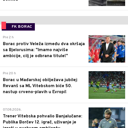
FK BORAC
0
Pre 2 h
Borac protiv Veleža između dva okršaja
sa Bjelorusima: "Imamo najviše
ambicije, cilj je odbrana titule!"
0
Pre 20 h
Borac u Mađarskoj obilježava jubilej:
Revanš sa ML Vitebskom biće 50.
nastup crveno-plavih u Evropi!
0
07.08.2026.
Trener Vitebska pohvalio Banjalučane:
Publika Borčev 12. igrač, uživanje je