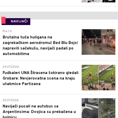
NAVIJAČI
0
Pre 1 h
Brutalna tuča huligana na
zagrebačkom aerodromu! Bed Blu Bojsi
napravili sačekušu, navijači padali po
automobilima
0
24.07.2026.
Fudbaleri UNA Štrasena šokirano gledali
Grobare: Nevjerovatna scena na kraju
utakmice Partizana
0
22.07.2026.
Navijači pucali na autobus sa
Argentincima: Dvojica su prebačena u
bolnicu