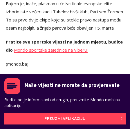
Bajern je, inače, plasman u četvrtfinale evropske elite
izborio iste večeri kad i Tuhelov bivši klub, Pari sen Žermen.
To su prve dvije ekipe koje su stekle pravo nastupa među
osam najboljih, a žrijeb parova biće obavljen 15. marta.
Pratite sve sportske vijesti na jednom mjestu, budite
dio
Mondo sportske zajednice na Viberu!
(mondo.ba)
Naše vijesti ne morate da provjeravate
Budite bolje informisani od drugih, preuzmite Mondo mobilnu
aplikaciju
PREUZMI APLIKACIJU