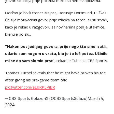
govori situacija prije početka meča sa nebeskoplavima.
Održao je bivši trener Majnca, Borusije Dortmund, PSŽ-a i
Čelsija motivacioni govor prije izlaska na teren, ali su stvari,
kako je rekao u razgovoru sa novinarima poslije utakmice,
krenule po zlu...
"Nakon posljednjeg govora, prije nego što smo izašli,
udario sam nogom u vrata, bio je to loš potez. Učinilo
mi se da sam slomio prst
", rekao je Tuhel za CBS Sports.
Thomas Tuchel reveals that he might have broken his toe
after giving his pre-game team talk
pic.twitter.com/aEbRP5RiBR
March 5,
— CBS Sports Golazo ⚽️ (@CBSSportsGolazo)
2024