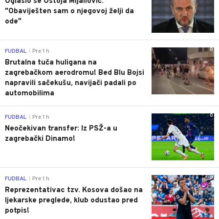
Oglasio se Ostoja Mijailović:
"Obaviješten sam o njegovoj želji da
ode"
0
FUDBAL
Pre 1 h
|
Brutalna tuča huligana na
zagrebačkom aerodromu! Bed Blu Bojsi
napravili sačekušu, navijači padali po
automobilima
0
FUDBAL
Pre 1 h
|
Neočekivan transfer: Iz PSŽ-a u
zagrebački Dinamo!
0
FUDBAL
Pre 1 h
|
Reprezentativac tzv. Kosova došao na
ljekarske preglede, klub odustao pred
potpis!