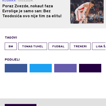
KOŠARKA
01.03.2024.
|
Poraz Zvezde, nokaut faza
Evrolige je samo san: Bez
Teodosića ovo nije tim za elitu!
TAGOVI
BM
TOMAS TUHEL
FUDBAL
TRENERI
LIGA 
PODIJELI