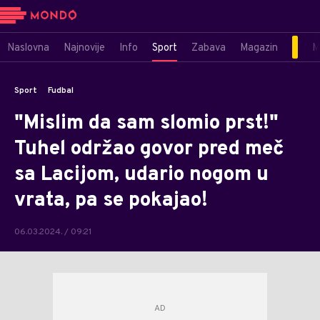
Naslovna
Najnovije
Info
Sport
Zabava
Magazin
M
Sport
Fudbal
"Mislim da sam slomio prst!"
Tuhel održao govor pred meč
sa Lacijom, udario nogom u
vrata, pa se pokajao!
06.03.2024. / 09:21