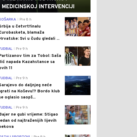
MEDICINSKOJ INTERVENCIJI
0
KOŠARKA
Pre 8 h
|
Srbija u četvrtfinalu
Eurobasketa, blamaža
Hrvatske: Svi u čudu gledali ...
0
FUDBAL
Pre 9 h
|
Partizanov tim za Tobol: Saša
Ilić napada Kazahstance sa
ovih 11
0
FUDBAL
Pre 9 h
|
Sarajevo do daljnjeg neće
igrati na Koševu!? Bordo klub
se oglasio saopš...
0
FUDBAL
Pre 9 h
|
Bajer ne gubi vrijeme: Stigao
jedan od najtraženijih lijevih
bekova
0
|