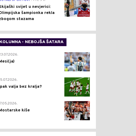
OSTALI SPORTOVI
Pre 9 h
Skijaški svijet u nevjerici:
Olimpijska šampionka rekla
zbogom stazama
KOLUMNA - NEBOJŠA ŠATARA
0
23.07.2026.
Mesi(ja)
2
15.07.2026.
Ipak valja bez kralja?
0
17.05.2026.
Mostarske kiše