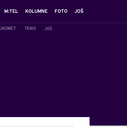
M:TEL
KOLUMNE
FOTO
JOŠ
UKOMET
TENIS
JOŠ