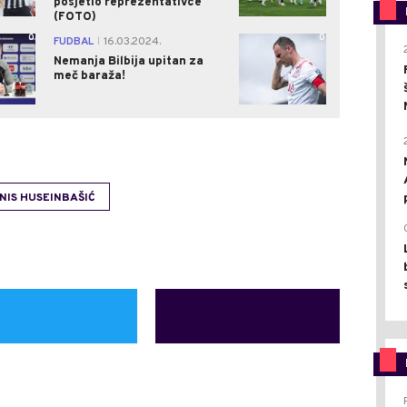
posjetio reprezentativce
(FOTO)
0
0
FUDBAL
16.03.2024.
|
Nemanja Bilbija upitan za
meč baraža!
NIS HUSEINBAŠIĆ