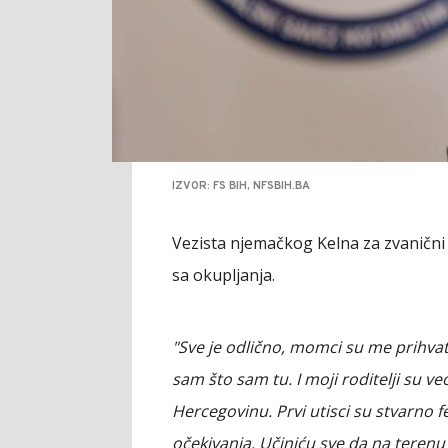
IZVOR: FS BIH, NFSBIH.BA
Vezista njemačkog Kelna za zvanični 
sa okupljanja.
"Sve je odlično, momci su me prihvati
sam što sam tu. I moji roditelji su 
Hercegovinu. Prvi utisci su stvarno
očekivanja. Učiniću sve da na teren