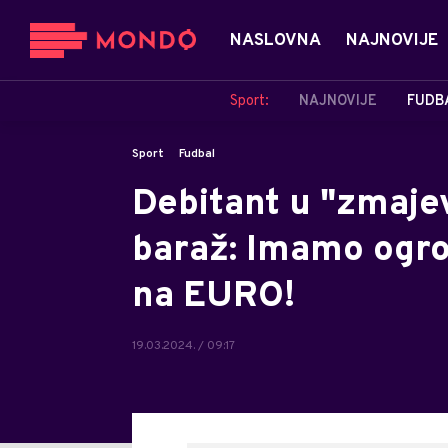
NASLOVNA
NAJNOVIJE
Sport:
NAJNOVIJE
FUDB
Sport
Fudbal
Debitant u "zmaje
baraž: Imamo ogr
na EURO!
19.03.2024. / 09:17