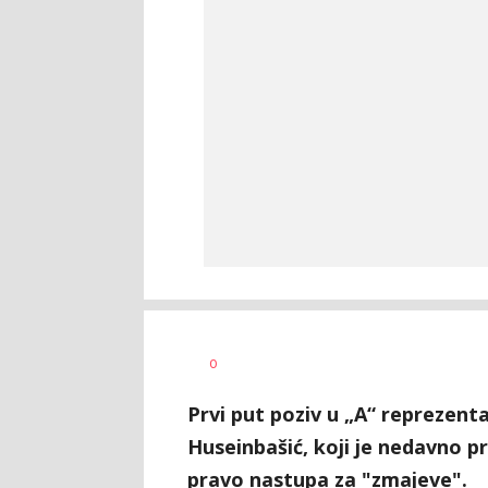
Nebojša
AUTOR
0
Šatara
Prvi put poziv u „A“ reprezent
Huseinbašić, koji je nedavno p
pravo nastupa za "zmajeve".