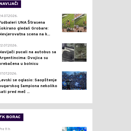
NAVIJAČI
0
24.07.2026.
Fudbaleri UNA Štrasena
šokirano gledali Grobare:
Nevjerovatna scena na k...
0
22.07.2026.
Navijači pucali na autobus sa
Argentincima: Dvojica su
prebačena u bolnicu
1
07.07.2026.
Levski se oglasio: Saopštenje
bugarskog šampiona nekoliko
sati pred meč ...
FK BORAC
0
Pre 11 h