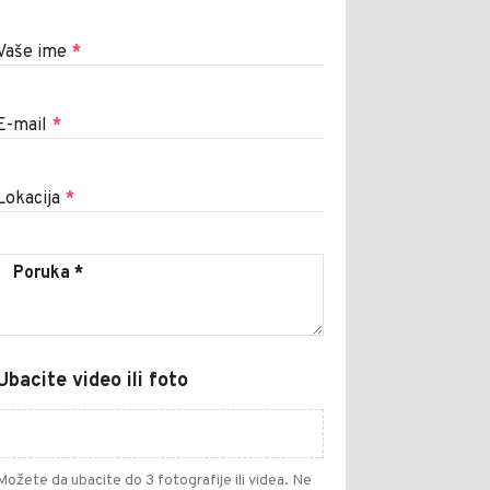
Vaše ime
*
E-mail
*
Lokacija
*
Ubacite video ili foto
Možete da ubacite do 3 fotografije ili videa. Ne