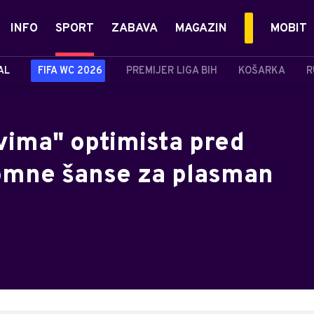
INFO
SPORT
ZABAVA
MAGAZIN
MOBIT
AL
FIFA WC 2026
PREMIJER LIGA BIH
KOŠARKA
R
vima" optimista pred
omne šanse za plasman