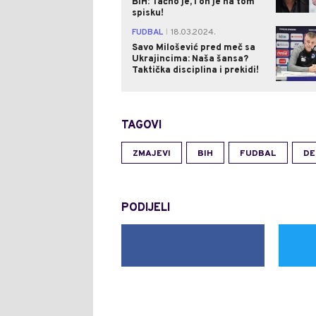
BiH: Tačno je, i on je na tom
spisku!
FUDBAL
18.03.2024.
|
Savo Milošević pred meč sa
Ukrajincima: Naša šansa?
Taktička disciplina i prekidi!
TAGOVI
ZMAJEVI
BIH
FUDBAL
DE
PODIJELI