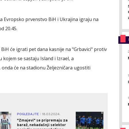
a Evropsko prvenstvo BiH i Ukrajina igraju na
od 20.45.
 BiH će igrati pet dana kasnije na "Grbavici" protiv
 kojem se sastaju Island i Izrael, a
, onda će na stadionu Željezničara ugostiti
0
0
POGLEDAJTE
18.03.2024.
|
"Zmajevi" se pripremaju za
baraž, nekadašnji selektor