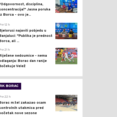
"Odgovornost, disciplina,
koncentracija!" Jasna poruka
iz Borca - ovo je...
0
Pre 12 h
Bjelorusi najavili pobjedu u
Banjaluci: "Publika je prednost
Borca, ali ...
0
Pre 21 h
Riješene nedoumice - nema
odlaganja: Borac dan ranije
dočekuje Velež
RK BORAC
0
Pre 22 h
Borac m:tel zakazao osam
kontrolnih utakmica pred
početak nove sezone