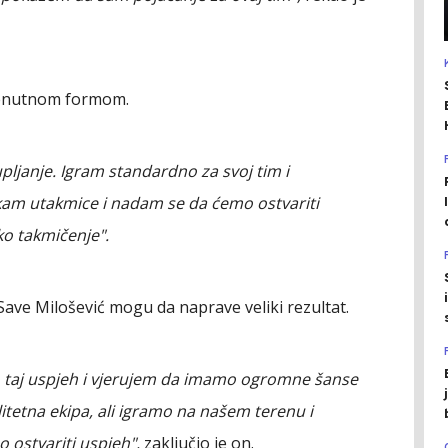
trenutnom formom.
pljanje. Igram standardno za svoj tim i
am utakmice i nadam se da ćemo ostvariti
iko takmičenje".
Save Milošević mogu da naprave veliki rezultat.
 taj uspjeh i vjerujem da imamo ogromne šanse
itetna ekipa, ali igramo na našem terenu i
ostvariti uspjeh",
zaključio je on.