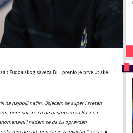
sajt Fudbalskog saveza BiH prenio je prve utiske
li na najbolji način. Osjećam se super i sretan
veoma ponosni što ću da nastupam za Bosnu i
 fenomenalni i nadam se da ću opravdati
u pokažem da sam pojačanje za ovaj tim",
rekao je