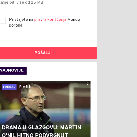
smije biti više od 25 MB.
Pristajete na
pravila korišćenja
Mondo
portala.
POŠALJI
NAJNOVIJE
0
Pre 8 h
FUDBAL
DRAMA U GLAZGOVU: MARTIN
O'NIL HITNO PODVRGNUT