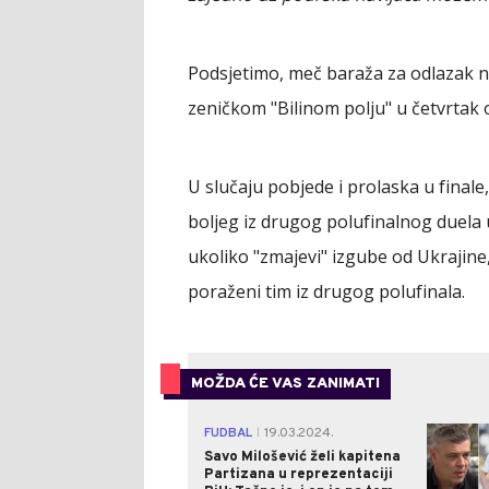
Podsjetimo, meč baraža za odlazak n
zeničkom "Bilinom polju" u četvrtak 
U slučaju pobjede i prolaska u finale,
boljeg iz drugog polufinalnog duela u
ukoliko "zmajevi" izgube od Ukrajine
poraženi tim iz drugog polufinala.
MOŽDA ĆE VAS ZANIMATI
FUDBAL
19.03.2024.
|
Savo Milošević želi kapitena
Partizana u reprezentaciji