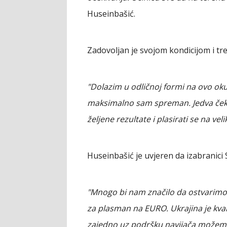
Huseinbašić.
Zadovoljan je svojom kondicijom i 
"Dolazim u odličnoj formi na ovo oku
maksimalno sam spreman. Jedva ček
željene rezultate i plasirati se na vel
Huseinbašić je uvjeren da izabranici 
"Mnogo bi nam značilo da ostvarimo
za plasman na EURO. Ukrajina je kval
zajedno uz podršku navijača možemo 