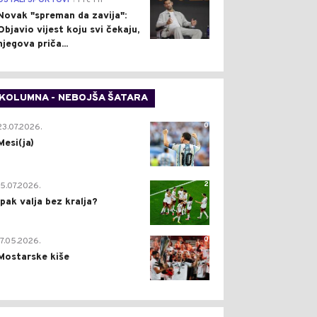
OSTALI SPORTOVI
Pre 1 h
Novak "spreman da zavija":
Objavio vijest koju svi čekaju,
njegova priča...
KOLUMNA - NEBOJŠA ŠATARA
0
23.07.2026.
Mesi(ja)
2
15.07.2026.
Ipak valja bez kralja?
0
17.05.2026.
Mostarske kiše