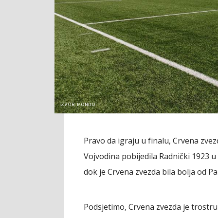
IZVOR: MONDO
Pravo da igraju u finalu, Crvena zvezd
Vojvodina pobijedila Radnički 1923 u
dok je Crvena zvezda bila bolja od Par
Podsjetimo, Crvena zvezda je trostru