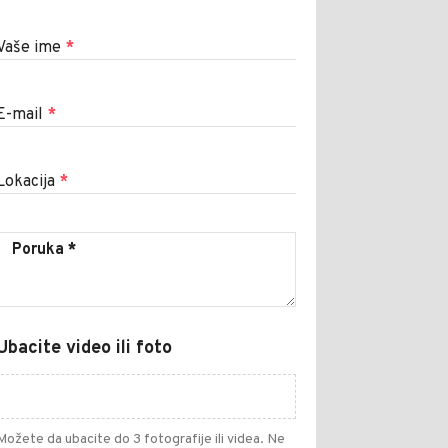
Vaše ime
*
E-mail
*
Lokacija
*
Ubacite video ili foto
Možete da ubacite do 3 fotografije ili videa. Ne