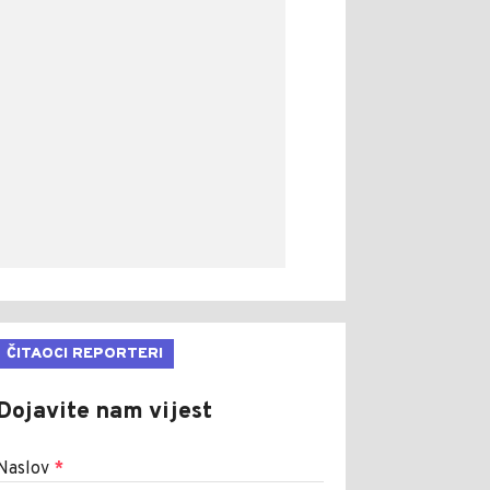
ČITAOCI REPORTERI
Dojavite nam vijest
Naslov
*