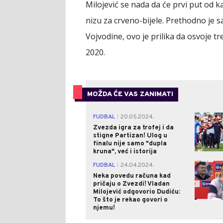
Milojević se nada da će prvi put od k
nizu za crveno-bijele. Prethodno je s
Vojvodine, ovo je prilika da osvoje tre
2020.
MOŽDA ĆE VAS ZANIMATI
FUDBAL
20.05.2024.
|
Zvezda igra za trofej i da
stigne Partizan! Ulog u
finalu nije samo "dupla
kruna", već i istorija
FUDBAL
24.04.2024.
|
Neka povedu računa kad
pričaju o Zvezdi! Vladan
Milojević odgovorio Dudiću:
To što je rekao govori o
njemu!