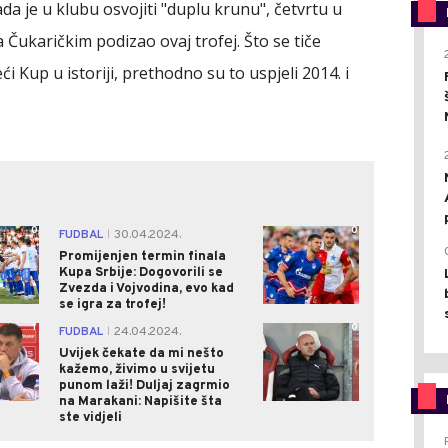
ada je u klubu osvojiti "duplu krunu", četvrtu u
a Čukaričkim podizao ovaj trofej. Što se tiče
ći Kup u istoriji, prethodno su to uspjeli 2014. i
0
0
FUDBAL
30.04.2024.
|
Promijenjen termin finala
Kupa Srbije: Dogovorili se
Zvezda i Vojvodina, evo kad
se igra za trofej!
1
0
FUDBAL
24.04.2024.
|
Uvijek čekate da mi nešto
kažemo, živimo u svijetu
punom laži! Duljaj zagrmio
na Marakani: Napišite šta
ste vidjeli