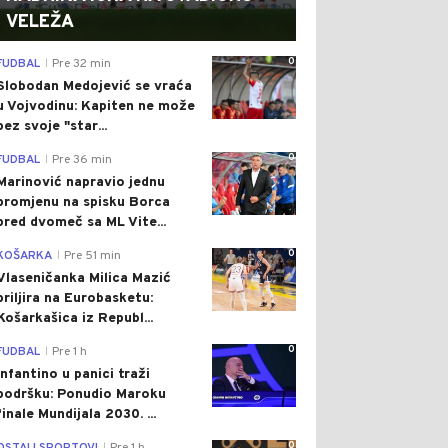
VELEŽA
0
FUDBAL
Pre 32 min
|
Slobodan Medojević se vraća
u Vojvodinu: Kapiten ne može
bez svoje "star...
0
FUDBAL
Pre 36 min
|
Marinović napravio jednu
promjenu na spisku Borca
pred dvomeč sa ML Vite...
0
KOŠARKA
Pre 51 min
|
Vlaseničanka Milica Mazić
briljira na Eurobasketu:
Košarkašica iz Republ...
0
FUDBAL
Pre 1 h
|
Infantino u panici traži
podršku: Ponudio Maroku
finale Mundijala 2030. ...
0
|