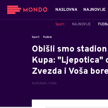
NASLOVNA
NAJNOVIJE
Sport:
NAJNOVIJE
FUDB
Sport
Fudbal
Obišli smo stadion
Kupa: "Ljepotica" 
Zvezda i Voša bor
21.05.2024. / 13:02