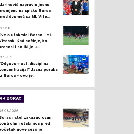
Marinović napravio jednu
promjenu na spisku Borca
pred dvomeč sa ML Vite...
0
Pre 2 h
Sve o utakmici Borac - ML
Vitebsk: Kad počinje, ko
prenosi i koliki je u...
0
Pre 14 h
"Odgovornost, disciplina,
koncentracija!" Jasna poruka
iz Borca - ovo je...
RK BORAC
0
05.08.2026.
Borac m:tel zakazao osam
kontrolnih utakmica pred
početak nove sezone