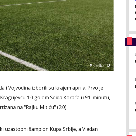
Br. slika: 13
a i Vojvodina izborili su krajem aprila. Prvo je
 Kragujevcu 1:0 golom Seida Koraća u 91. minutu,
tizana na "Rajku Mitiću" (2:0).
ki uzastopni šampion Kupa Srbije, a Vladan