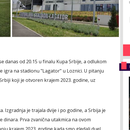
se danas od 20.15 u finalu Kupa Srbije, a odlukom
 igra na stadionu "Lagator" u Loznici. U pitanju
Srbiji koji je otvoren krajem 2023. godine, uz
 Izgradnja je trajala dvije i po godine, a Srbija je
jarde dinara. Prva zvanična utakmica na ovom
anju krajem 2023. godine kada smo gledali duel