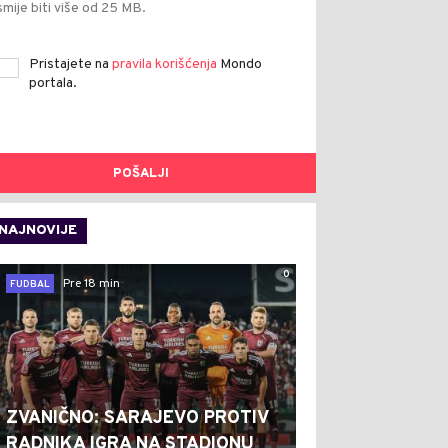
smije biti više od 25 MB.
Pristajete na
pravila korišćenja
Mondo
portala.
POŠALJI
NAJNOVIJE
0
Pre 18 min
FUDBAL
ZVANIČNO: SARAJEVO PROTIV
RADNIKA IGRA NA STADIONU