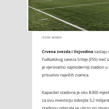
IZVOR: MONDO
Crvena zvezda i Vojvodina
sastaju 
Fudbalskog saveza Srbije (FSS) meč se
je vjerovatno najmoderniji stadion u 
prisustvo najviših zvanica.
Kapacitet stadiona je oko 8.000 mjesta.
za ovu investiciju izdvojila 3,2 mili
stadionu odigrala se ubrzo po otvar