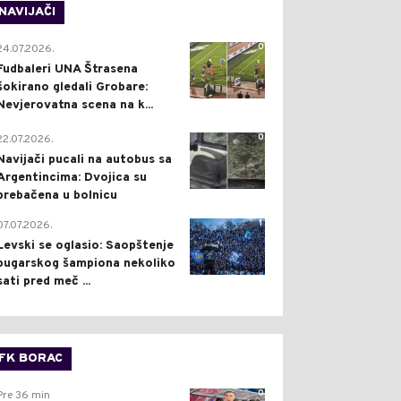
NAVIJAČI
0
24.07.2026.
Fudbaleri UNA Štrasena
šokirano gledali Grobare:
Nevjerovatna scena na k...
0
22.07.2026.
Navijači pucali na autobus sa
Argentincima: Dvojica su
prebačena u bolnicu
1
07.07.2026.
Levski se oglasio: Saopštenje
bugarskog šampiona nekoliko
sati pred meč ...
FK BORAC
0
Pre 36 min