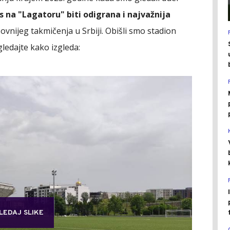
s na "Lagatoru" biti odigrana i najvažnija
asovnijeg takmičenja u Srbiji. Obišli smo stadion
gledajte kako izgleda:
LEDAJ SLIKE