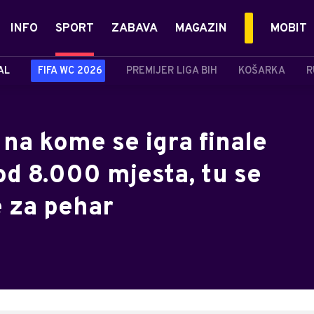
INFO
SPORT
ZABAVA
MAGAZIN
MOBIT
AL
FIFA WC 2026
PREMIJER LIGA BIH
KOŠARKA
R
 na kome se igra finale
od 8.000 mjesta, tu se
e za pehar