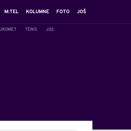
M:TEL
KOLUMNE
FOTO
JOŠ
UKOMET
TENIS
JOŠ