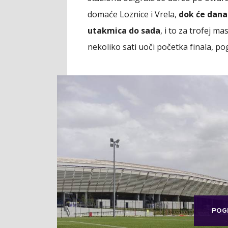
domaće Loznice i Vrela,
dok će dana
utakmica do sada
, i to za trofej m
nekoliko sati uoči početka finala, po
POG