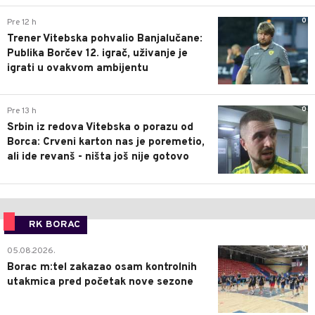
0
Pre 12 h
Trener Vitebska pohvalio Banjalučane:
Publika Borčev 12. igrač, uživanje je
igrati u ovakvom ambijentu
0
Pre 13 h
Srbin iz redova Vitebska o porazu od
Borca: Crveni karton nas je poremetio,
ali ide revanš - ništa još nije gotovo
RK BORAC
0
05.08.2026.
Borac m:tel zakazao osam kontrolnih
utakmica pred početak nove sezone