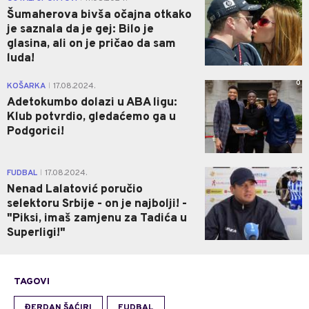
Šumaherova bivša očajna otkako
je saznala da je gej: Bilo je
glasina, ali on je pričao da sam
luda!
0
KOŠARKA
17.08.2024.
|
Adetokumbo dolazi u ABA ligu:
Klub potvrdio, gledaćemo ga u
Podgorici!
2
FUDBAL
17.08.2024.
|
Nenad Lalatović poručio
selektoru Srbije - on je najbolji! -
"Piksi, imaš zamjenu za Tadića u
Superligi!"
TAGOVI
ĐERDAN ŠAĆIRI
FUDBAL