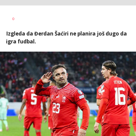
Nebojša
AUTOR
0
Šatara
Izgleda da Đerdan Šaćiri ne planira još dugo da
igra fudbal.