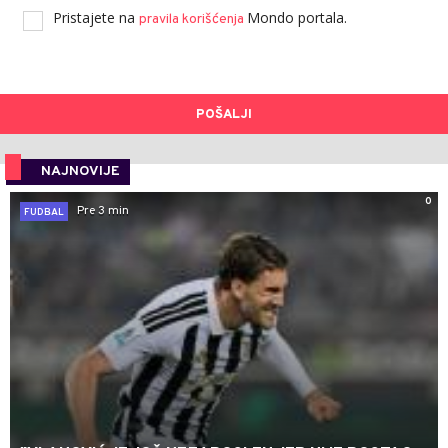
Pristajete na
Mondo portala.
pravila korišćenja
POŠALJI
NAJNOVIJE
0
Pre 3 min
FUDBAL