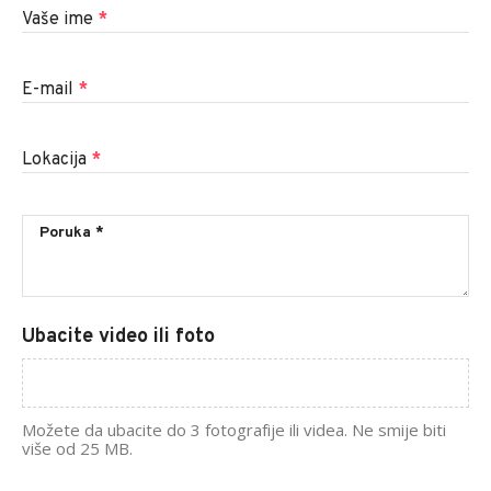
Vaše ime
*
E-mail
*
Lokacija
*
Ubacite video ili foto
Možete da ubacite do 3 fotografije ili videa. Ne smije biti
više od 25 MB.