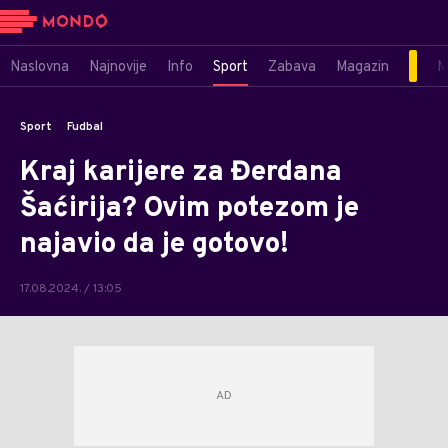
Naslovna
Najnovije
Info
Sport
Zabava
Magazin
M
Sport
Fudbal
Kraj karijere za Đerdana
Šaćirija? Ovim potezom je
najavio da je gotovo!
17.08.2024. / 13:05