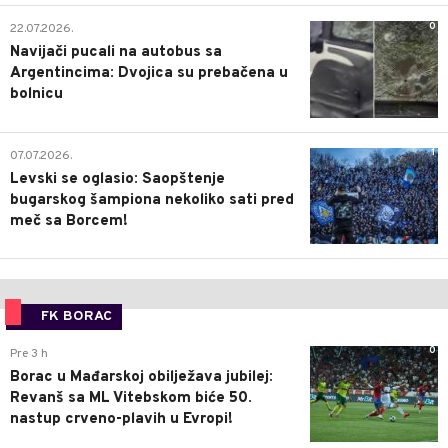
0
22.07.2026.
Navijači pucali na autobus sa
Argentincima: Dvojica su prebačena u
bolnicu
1
07.07.2026.
Levski se oglasio: Saopštenje
bugarskog šampiona nekoliko sati pred
meč sa Borcem!
FK BORAC
0
Pre 3 h
Borac u Mađarskoj obilježava jubilej:
Revanš sa ML Vitebskom biće 50.
nastup crveno-plavih u Evropi!