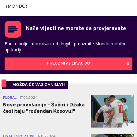
(MONDO)
Naše vijesti ne morate da provjeravate
Budite bolje informisani od drugih, preuzmite Mondo mobilnu
aplikaciju
PREUZMI APLIKACIJU
MOŽDA ĆE VAS ZANIMATI
0
FUDBAL
17.02.2024.
|
Nove provokacije - Šaćiri i Džaka
čestitaju "rođendan Kosovu!"
0
OSTALI SPORTOVI
17.08.2024.
|