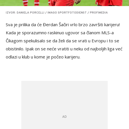
IZVOR: DANIELA PORCELLI / IMAGO SPORTFOTODIENST / PROFIMEDIA
Sva je prilika da će Đerdan Šačiri vrlo brzo završiti karijeru!
Kada je sporazumno raskinuo ugovor sa članom MLS-a
Čikagom spekulisalo se da želi da se vrati u Evropu i to se
obistinilo. Ipak on se neće vratiti u neku od najboljih liga već
odlazi u klub u kome je počeo karijeru.