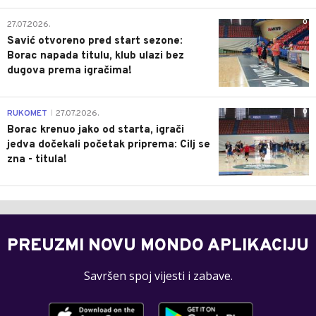
0
27.07.2026.
Savić otvoreno pred start sezone:
Borac napada titulu, klub ulazi bez
dugova prema igračima!
0
RUKOMET
27.07.2026.
|
Borac krenuo jako od starta, igrači
jedva dočekali početak priprema: Cilj se
zna - titula!
PREUZMI NOVU MONDO APLIKACIJU
Savršen spoj vijesti i zabave.