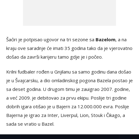
Šaćiri je potpisao ugovor na tri sezone sa
Bazelom
, a na
kraju ove saradnje će imati 35 godina tako da je vjerovatno
došao da završi karijeru tamo gdje je i počeo.
Krilni fudbaler rođen u Gnjilanu sa samo godinu dana došao
je u Švajcarsku, a dio omladinskog pogona Bazela postao je
sa deset godina. U drugom timu je zauigrao 2007. godine,
a već 2009. je debitovao za prvu ekipu. Poslije tri godine
dobrih igara otišao je u Bajern za 12.000.000 evra. Poslije
Bajerna je igrao za Inter, Liverpul, Lion, Stouk i Čikago, a
sada se vratio u Bazel.