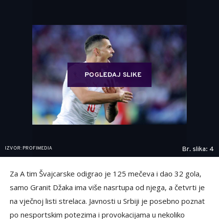
POGLEDAJ SLIKE
IZVOR: PROFIMEDIA
Br. slika: 4
Za A tim Švajcarske odigrao je 125 mečeva i dao 32 gola,
samo Granit Džaka ima više nasrtupa od njega, a četvrti je
na vječnoj listi strelaca. Javnosti u Srbiji je posebno poznat
po nesportskim potezima i provokacijama u nekoliko