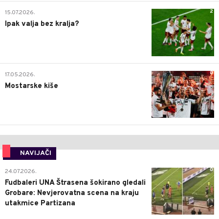
2
15.07.2026.
Ipak valja bez kralja?
0
17.05.2026.
Mostarske kiše
NAVIJAČI
0
24.07.2026.
Fudbaleri UNA Štrasena šokirano gledali
Grobare: Nevjerovatna scena na kraju
utakmice Partizana