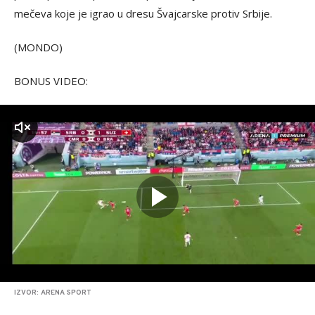
mečeva koje je igrao u dresu Švajcarske protiv Srbije.
(MONDO)
BONUS VIDEO:
zvuk
IZVOR: ARENA SPORT