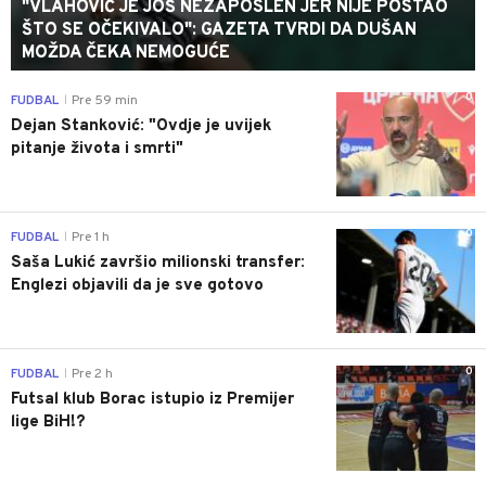
"VLAHOVIĆ JE JOŠ NEZAPOSLEN JER NIJE POSTAO
ŠTO SE OČEKIVALO": GAZETA TVRDI DA DUŠAN
MOŽDA ČEKA NEMOGUĆE
0
FUDBAL
Pre 59 min
|
Dejan Stanković: "Ovdje je uvijek
pitanje života i smrti"
0
FUDBAL
Pre 1 h
|
Saša Lukić završio milionski transfer:
Englezi objavili da je sve gotovo
0
FUDBAL
Pre 2 h
|
Futsal klub Borac istupio iz Premijer
lige BiH!?