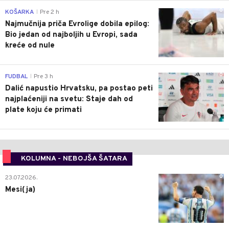
0
KOŠARKA
Pre 2 h
|
Najmučnija priča Evrolige dobila epilog:
Bio jedan od najboljih u Evropi, sada
kreće od nule
0
FUDBAL
Pre 3 h
|
Dalić napustio Hrvatsku, pa postao peti
najplaćeniji na svetu: Staje dah od
plate koju će primati
KOLUMNA - NEBOJŠA ŠATARA
0
23.07.2026.
Mesi(ja)