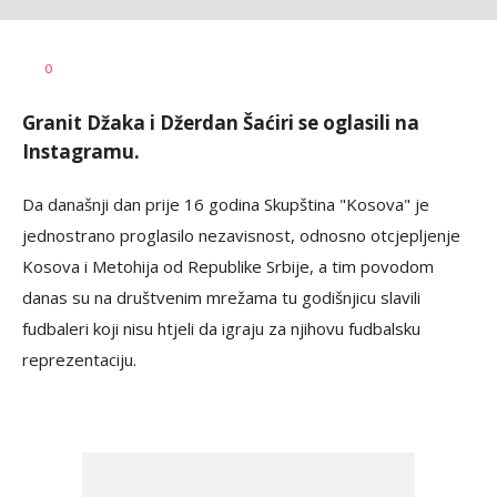
Dragan
AUTOR
0
Šutvić
Granit Džaka i Džerdan Šaćiri se oglasili na
Instagramu.
Da današnji dan prije 16 godina Skupština "Kosova" je
jednostrano proglasilo nezavisnost, odnosno otcjepljenje
Kosova i Metohija od Republike Srbije, a tim povodom
danas su na društvenim mrežama tu godišnjicu slavili
fudbaleri koji nisu htjeli da igraju za njihovu fudbalsku
reprezentaciju.