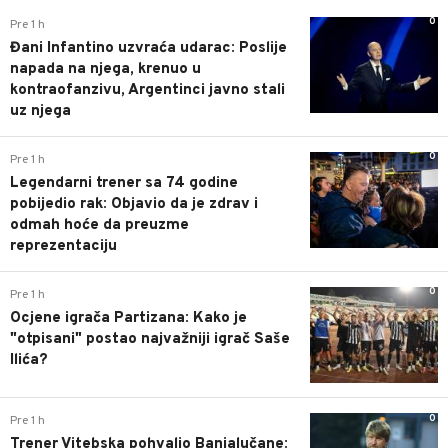
0
Pre 1 h
Đani Infantino uzvraća udarac: Poslije
napada na njega, krenuo u
kontraofanzivu, Argentinci javno stali
uz njega
0
Pre 1 h
Legendarni trener sa 74 godine
pobijedio rak: Objavio da je zdrav i
odmah hoće da preuzme
reprezentaciju
0
Pre 1 h
Ocjene igrača Partizana: Kako je
"otpisani" postao najvažniji igrač Saše
Ilića?
0
Pre 1 h
Trener Vitebska pohvalio Banjalučane: