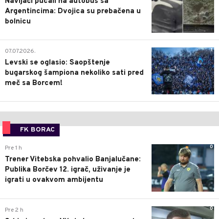
Navijači pucali na autobus sa
Argentincima: Dvojica su prebačena u
bolnicu
1
07.07.2026.
Levski se oglasio: Saopštenje
bugarskog šampiona nekoliko sati pred
meč sa Borcem!
FK BORAC
0
Pre 1 h
Trener Vitebska pohvalio Banjalučane:
Publika Borčev 12. igrač, uživanje je
igrati u ovakvom ambijentu
0
Pre 2 h