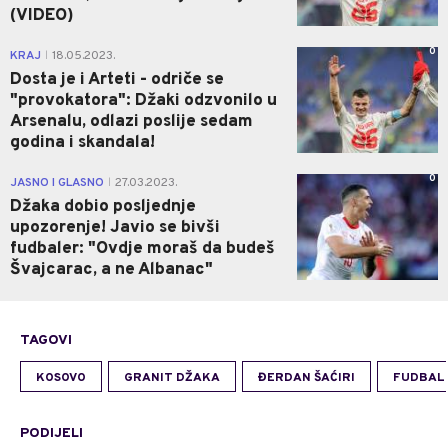
(VIDEO)
0
KRAJ
18.05.2023.
|
Dosta je i Arteti - odriče se
"provokatora": Džaki odzvonilo u
Arsenalu, odlazi poslije sedam
godina i skandala!
0
JASNO I GLASNO
27.03.2023.
|
Džaka dobio posljednje
upozorenje! Javio se bivši
fudbaler: "Ovdje moraš da budeš
Švajcarac, a ne Albanac"
TAGOVI
KOSOVO
GRANIT DŽAKA
ĐERDAN ŠAĆIRI
FUDBAL
PODIJELI