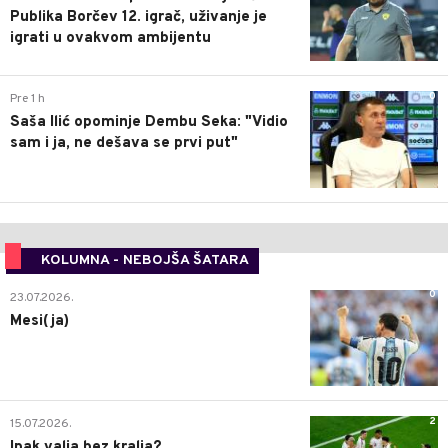
Publika Borčev 12. igrač, uživanje je
igrati u ovakvom ambijentu
0
Pre 1 h
Saša Ilić opominje Dembu Seka: "Vidio
sam i ja, ne dešava se prvi put"
KOLUMNA - NEBOJŠA ŠATARA
0
23.07.2026.
Mesi(ja)
2
15.07.2026.
Ipak valja bez kralja?