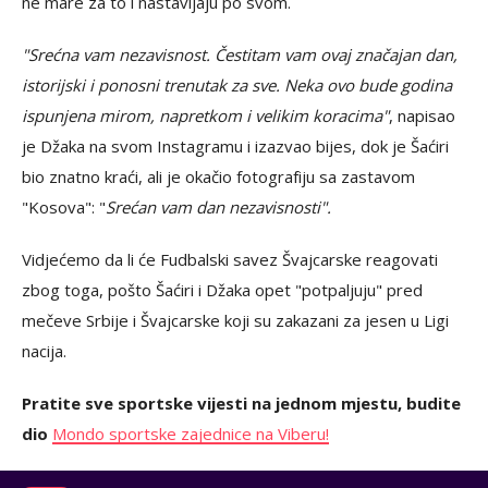
ne mare za to i nastavljaju po svom.
"Srećna vam nezavisnost. Čestitam vam ovaj značajan dan,
istorijski i ponosni trenutak za sve. Neka ovo bude godina
ispunjena mirom, napretkom i velikim koracima"
, napisao
je Džaka na svom Instagramu i izazvao bijes, dok je Šaćiri
bio znatno kraći, ali je okačio fotografiju sa zastavom
"Kosova": "
Srećan vam dan nezavisnosti".
Vidjećemo da li će Fudbalski savez Švajcarske reagovati
zbog toga, pošto Šaćiri i Džaka opet "potpaljuju" pred
mečeve Srbije i Švajcarske koji su zakazani za jesen u Ligi
nacija.
Pratite sve sportske vijesti na jednom mjestu, budite
dio
Mondo sportske zajednice na Viberu!