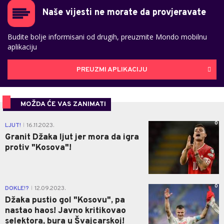
Naše vijesti ne morate da provjeravate
Budite bolje informisani od drugih, preuzmite Mondo mobilnu
aplikaciju
PREUZMI APLIKACIJU
MOŽDA ĆE VAS ZANIMATI
0
LJUT!
16.11.2023.
|
Granit Džaka ljut jer mora da igra
protiv "Kosova"!
0
DOKLE!?
12.09.2023.
|
Džaka pustio gol "Kosovu", pa
nastao haos! Javno kritikovao
selektora, bura u Švajcarskoj!