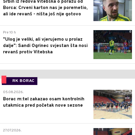
Srbin iz redova Vitebska o porazu od
Borca: Crveni karton nas je poremetio,
ali ide revanš - ništa još nije gotovo
0
Pre 10 h
"Ulog je veliki, ali vjerujemo u prolaz
dalje": Sandi Ogrinec svjestan šta nosi
revanš protiv Vitebska
RK BORAC
0
05.08.2026.
Borac m:tel zakazao osam kontrolnih
utakmica pred početak nove sezone
0
27.07.2026.