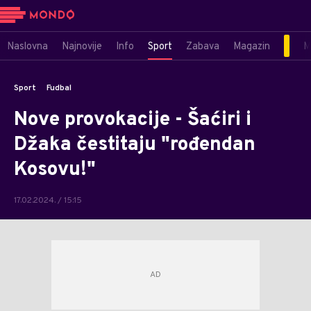
Naslovna
Najnovije
Info
Sport
Zabava
Magazin
M
Sport
Fudbal
Nove provokacije - Šaćiri i
Džaka čestitaju "rođendan
Kosovu!"
17.02.2024. / 15:15