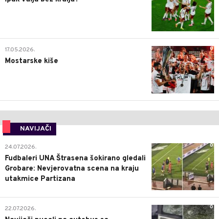
0
17.05.2026.
Mostarske kiše
NAVIJAČI
0
24.07.2026.
Fudbaleri UNA Štrasena šokirano gledali
Grobare: Nevjerovatna scena na kraju
utakmice Partizana
0
22.07.2026.