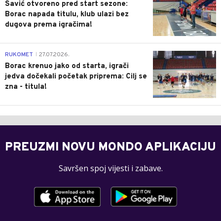
Savić otvoreno pred start sezone:
Borac napada titulu, klub ulazi bez
dugova prema igračima!
0
RUKOMET
27.07.2026.
|
Borac krenuo jako od starta, igrači
jedva dočekali početak priprema: Cilj se
zna - titula!
PREUZMI NOVU MONDO APLIKACIJU
Savršen spoj vijesti i zabave.