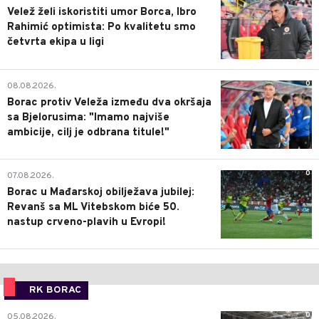
Velež želi iskoristiti umor Borca, Ibro
Rahimić optimista: Po kvalitetu smo
četvrta ekipa u ligi
0
08.08.2026.
Borac protiv Veleža između dva okršaja
sa Bjelorusima: "Imamo najviše
ambicije, cilj je odbrana titule!"
0
07.08.2026.
Borac u Mađarskoj obilježava jubilej:
Revanš sa ML Vitebskom biće 50.
nastup crveno-plavih u Evropi!
RK BORAC
0
05.08.2026.