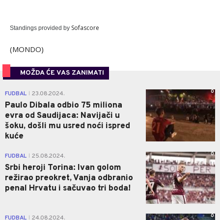
Sofascore
Standings provided by
(MONDO)
MOŽDA ĆE VAS ZANIMATI
0
FUDBAL
23.08.2024.
|
Paulo Dibala odbio 75 miliona
evra od Saudijaca: Navijači u
šoku, došli mu usred noći ispred
kuće
0
FUDBAL
25.08.2024.
|
Srbi heroji Torina: Ivan golom
režirao preokret, Vanja odbranio
penal Hrvatu i sačuvao tri boda!
0
FUDBAL
24.08.2024.
|