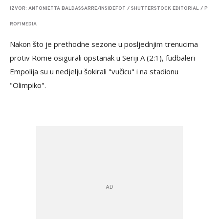
IZVOR: ANTONIETTA BALDASSARRE/INSIDEFOT / SHUTTERSTOCK EDITORIAL / P
ROFIMEDIA
Nakon što je prethodne sezone u posljednjim trenucima
protiv Rome osigurali opstanak u Seriji A (2:1), fudbaleri
Empolija su u nedjelju šokirali "vučicu" i na stadionu
"Olimpiko".