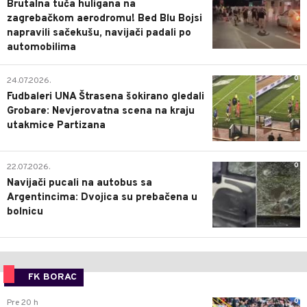
Brutalna tuča huligana na
zagrebačkom aerodromu! Bed Blu Bojsi
napravili sačekušu, navijači padali po
automobilima
0
24.07.2026.
Fudbaleri UNA Štrasena šokirano gledali
Grobare: Nevjerovatna scena na kraju
utakmice Partizana
0
22.07.2026.
Navijači pucali na autobus sa
Argentincima: Dvojica su prebačena u
bolnicu
FK BORAC
0
Pre 20 h