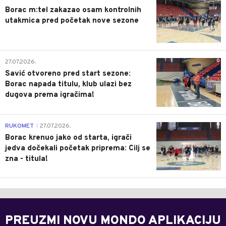
Borac m:tel zakazao osam kontrolnih
utakmica pred početak nove sezone
0
27.07.2026.
Savić otvoreno pred start sezone:
Borac napada titulu, klub ulazi bez
dugova prema igračima!
0
RUKOMET
27.07.2026.
|
Borac krenuo jako od starta, igrači
jedva dočekali početak priprema: Cilj se
zna - titula!
PREUZMI NOVU MONDO APLIKACIJU