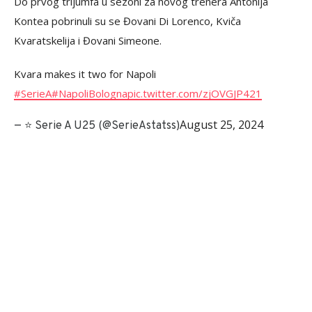
Do prvog trijumfa u sezoni za novog trenera Antonija
Kontea pobrinuli su se Đovani Di Lorenco, Kviča
Kvaratskelija i Đovani Simeone.
Kvara makes it two for Napoli
#SerieA
#NapoliBologna
pic.twitter.com/zjOVGJP421
August 25, 2024
— ⭐️ Serie A U25 (@SerieAstatss)