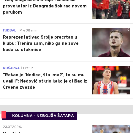
"Bog blagoslovio Srbiju": Albanski
provokator iz Beograda šokirao novom
porukom
0
FUDBAL
Pre 38 min
|
Reprezentativac Srbije precrtan u
klubu: Trenira sam, niko ga ne zove
kada su utakmice
0
KOŠARKA
Pre 1 h
|
"Rekao je 'Nedice, šta ima?', to su mu
uvalili": Nedović otkrio kako je otišao iz
Crvene zvezde
KOLUMNA - NEBOJŠA ŠATARA
0
23.07.2026.