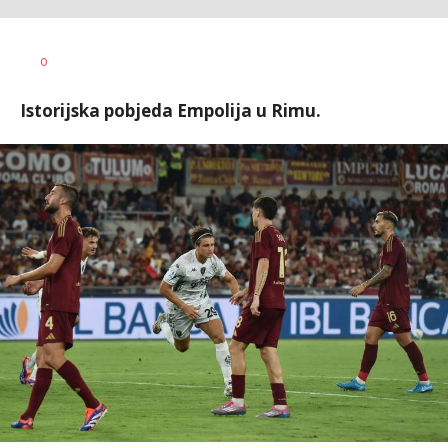
Nebojša
AUTOR
0
Šatara
Istorijska pobjeda Empolija u Rimu.