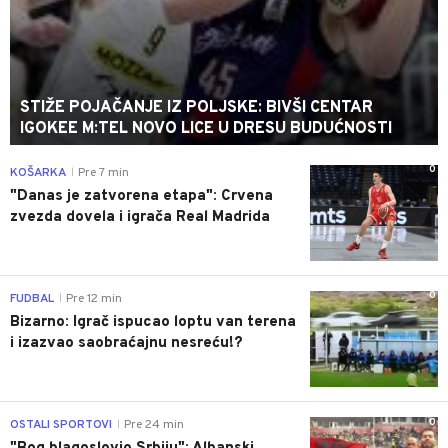
STIŽE POJAČANJE IZ POLJSKE: BIVŠI CENTAR
IGOKEE M:TEL NOVO LICE U DRESU BUDUĆNOSTI
0
KOŠARKA
Pre 7 min
|
"Danas je zatvorena etapa": Crvena
zvezda dovela i igrača Real Madrida
0
FUDBAL
Pre 12 min
|
Bizarno: Igrač ispucao loptu van terena
i izazvao saobraćajnu nesreću!?
0
OSTALI SPORTOVI
Pre 24 min
|