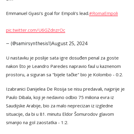
Emmanuel Gyasi's goal for Empoli's lead.
#RomaEmpoli
pic.twitter.com/U6GZdnzrOc
August 25, 2024
— (@samirsynthesis1)
U nastavku je poslije sata igre dosuđen penal za goste
nakon što je Leandro Paredes napravio faul u kaznenom
prostoru, a siguran sa "bijele tačke" bio je Kolombo - 0:2.
Izabranici Danijelea De Rosija se nisu predavali, najprije je
Paulo Dibala, koji je nedavno odbio 75 miliona evra iz
Saudijske Arabije, bio za malo neprecizan iz izgledne
situacije, da bi u 81. minutu Eldor Šomurodov glavom
smanjio na gol zaostatka - 1:2.