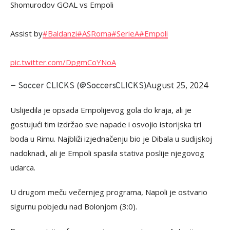
Shomurodov GOAL vs Empoli
Assist by
#Baldanzi
#ASRoma
#SerieA
#Empoli
pic.twitter.com/DpgmCoYNoA
August 25, 2024
— Soccer CLICKS (@SoccersCLICKS)
Uslijedila je opsada Empolijevog gola do kraja, ali je
gostujući tim izdržao sve napade i osvojio istorijska tri
boda u Rimu. Najbliži izjednačenju bio je Dibala u sudijskoj
nadoknadi, ali je Empoli spasila stativa poslije njegovog
udarca.
U drugom meču večernjeg programa, Napoli je ostvario
sigurnu pobjedu nad Bolonjom (3:0).