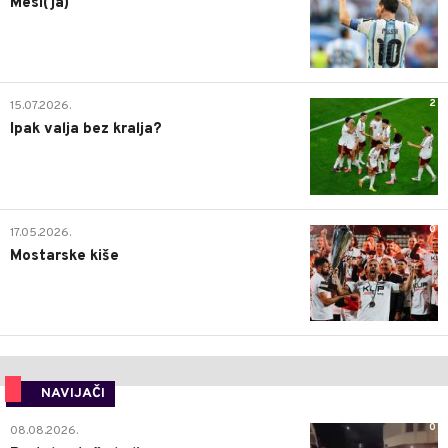
Mesi(ja)
2
15.07.2026.
Ipak valja bez kralja?
0
17.05.2026.
Mostarske kiše
NAVIJAČI
0
08.08.2026.