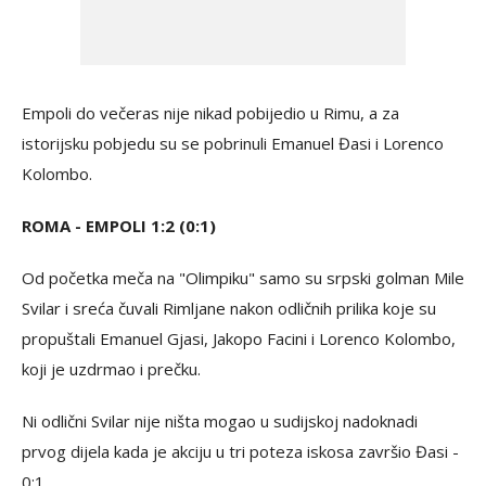
Empoli do večeras nije nikad pobijedio u Rimu, a za
istorijsku pobjedu su se pobrinuli Emanuel Đasi i Lorenco
Kolombo.
ROMA - EMPOLI 1:2 (0:1)
Od početka meča na "Olimpiku" samo su srpski golman Mile
Svilar i sreća čuvali Rimljane nakon odličnih prilika koje su
propuštali Emanuel Gjasi, Jakopo Facini i Lorenco Kolombo,
koji je uzdrmao i prečku.
Ni odlični Svilar nije ništa mogao u sudijskoj nadoknadi
prvog dijela kada je akciju u tri poteza iskosa završio Đasi -
0:1.