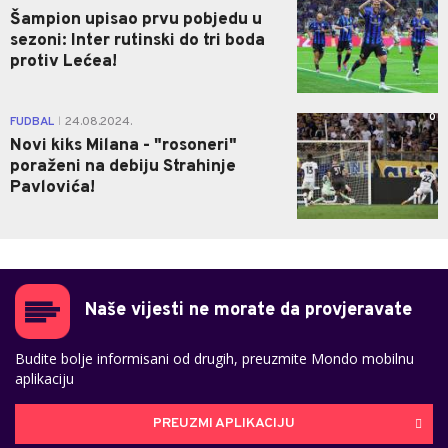
Šampion upisao prvu pobjedu u
sezoni: Inter rutinski do tri boda
protiv Lećea!
0
FUDBAL
24.08.2024.
|
Novi kiks Milana - "rosoneri"
poraženi na debiju Strahinje
Pavlovića!
Naše vijesti ne morate da provjeravate
Budite bolje informisani od drugih, preuzmite Mondo mobilnu
aplikaciju
PREUZMI APLIKACIJU