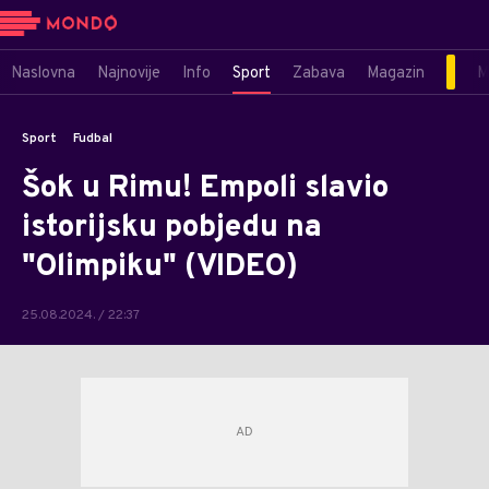
Naslovna
Najnovije
Info
Sport
Zabava
Magazin
M
Sport
Fudbal
Šok u Rimu! Empoli slavio
istorijsku pobjedu na
"Olimpiku" (VIDEO)
25.08.2024. / 22:37