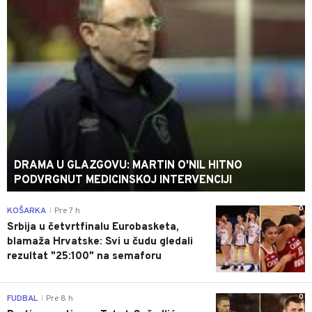
DRAMA U GLAZGOVU: MARTIN O'NIL HITNO
PODVRGNUT MEDICINSKOJ INTERVENCIJI
0
KOŠARKA
Pre 7 h
|
Srbija u četvrtfinalu Eurobasketa,
blamaža Hrvatske: Svi u čudu gledali
rezultat "25:100" na semaforu
0
FUDBAL
Pre 8 h
|