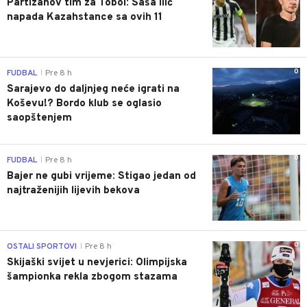
Partizanov tim za Tobol: Saša Ilić
napada Kazahstance sa ovih 11
0
FUDBAL
Pre 8 h
|
Sarajevo do daljnjeg neće igrati na
Koševu!? Bordo klub se oglasio
saopštenjem
0
FUDBAL
Pre 8 h
|
Bajer ne gubi vrijeme: Stigao jedan od
najtraženijih lijevih bekova
0
OSTALI SPORTOVI
Pre 8 h
|
Skijaški svijet u nevjerici: Olimpijska
šampionka rekla zbogom stazama