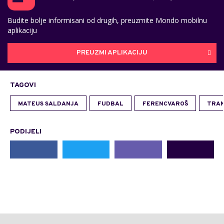
Budite bolje informisani od drugih, preuzmite Mondo mobilnu
aplikaciju
PREUZMI APLIKACIJU
TAGOVI
MATEUS SALDANJA
FUDBAL
FERENCVAROŠ
TRAN
PODIJELI