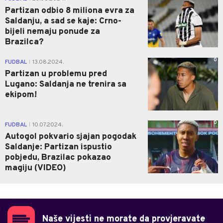
Partizan odbio 8 miliona evra za
Saldanju, a sad se kaje: Crno-
bijeli nemaju ponude za
Brazilca?
0
FUDBAL
13.08.2024.
|
Partizan u problemu pred
Lugano: Saldanja ne trenira sa
ekipom!
0
FUDBAL
10.07.2024.
|
Autogol pokvario sjajan pogodak
Saldanje: Partizan ispustio
pobjedu, Brazilac pokazao
magiju (VIDEO)
Naše vijesti ne morate da provjeravate