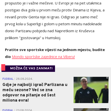
propustio je i važne mečeve. U Evropi je na pet utakmica
postigao dva gola u prvom meču protiv Dinama iz Kijeva, a
revanš protiv Genta nije ni igrao. Odigrao je samo meč
prvog kola u Superligi i golom u petom minutu nadoknade
donio Partizanu pobjedu nad Napretkom iz Kruševca
prilikom "gostovanja" u Humskoj.
Pratite sve sportske vijesti na jednom mjestu, budite
dio
Mondo sportske zajednice na Viberu!
MOŽDA ĆE VAS ZANIMATI
0
FUDBAL
28.08.2024.
|
Gdje je najbolji igrač Partizana u
meču sezone? Već se zna
odgovor na pitanje od šest
miliona evra!
0
FUDBAL
23.08.2024.
|