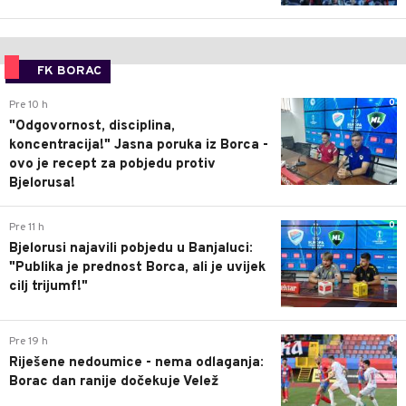
FK BORAC
0
Pre 10 h
"Odgovornost, disciplina,
koncentracija!" Jasna poruka iz Borca -
ovo je recept za pobjedu protiv
Bjelorusa!
0
Pre 11 h
Bjelorusi najavili pobjedu u Banjaluci:
"Publika je prednost Borca, ali je uvijek
cilj trijumf!"
0
Pre 19 h
Riješene nedoumice - nema odlaganja:
Borac dan ranije dočekuje Velež