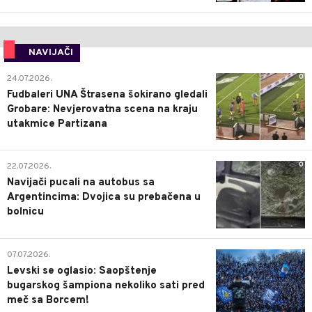
NAVIJAČI
0
24.07.2026.
Fudbaleri UNA Štrasena šokirano gledali
Grobare: Nevjerovatna scena na kraju
utakmice Partizana
0
22.07.2026.
Navijači pucali na autobus sa
Argentincima: Dvojica su prebačena u
bolnicu
1
07.07.2026.
Levski se oglasio: Saopštenje
bugarskog šampiona nekoliko sati pred
meč sa Borcem!