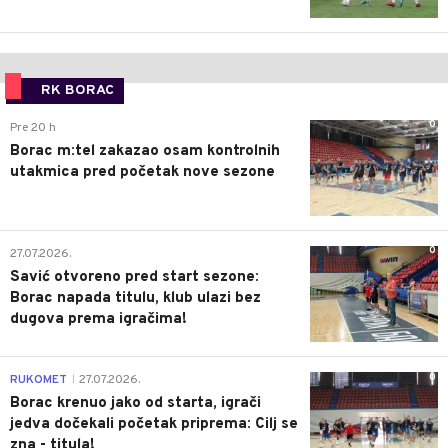
RK BORAC
0
Pre 20 h
Borac m:tel zakazao osam kontrolnih
utakmica pred početak nove sezone
0
27.07.2026.
Savić otvoreno pred start sezone:
Borac napada titulu, klub ulazi bez
dugova prema igračima!
0
RUKOMET
27.07.2026.
|
Borac krenuo jako od starta, igrači
jedva dočekali početak priprema: Cilj se
zna - titula!