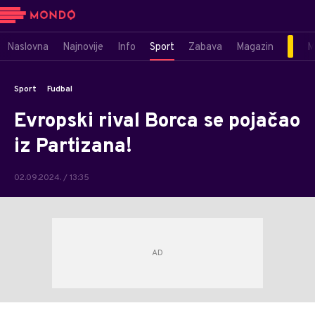
Naslovna
Najnovije
Info
Sport
Zabava
Magazin
M
Sport
Fudbal
Evropski rival Borca se pojačao
iz Partizana!
02.09.2024. / 13:35