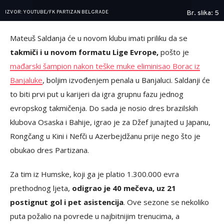
IZVOR: YOUTUBE/FK PARTIZAN BELGRADE
Br. slika: 5
Mateuš Saldanja će u novom klubu imati priliku da se
takmiči i u novom formatu Lige Evrope,
pošto je
mađarski šampion nakon teške muke eliminisao Borac iz
Banjaluke
, boljim izvođenjem penala u Banjaluci. Saldanji će
to biti prvi put u karijeri da igra grupnu fazu jednog
evropskog takmičenja. Do sada je nosio dres brazilskih
klubova Osaska i Bahije, igrao je za Džef junajted u Japanu,
Rongčang u Kini i Nefči u Azerbejdžanu prije nego što je
obukao dres Partizana.
Za tim iz Humske, koji ga je platio 1.300.000 evra
prethodnog ljeta,
odigrao je 40 mečeva, uz 21
postignut gol i pet asistencija
. Ove sezone se nekoliko
puta požalio na povrede u najbitnijim trenucima, a