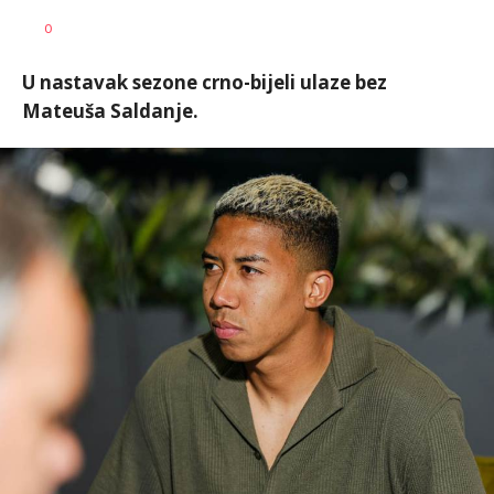
Dragan
AUTOR
0
Šutvić
U nastavak sezone crno-bijeli ulaze bez
Mateuša Saldanje.