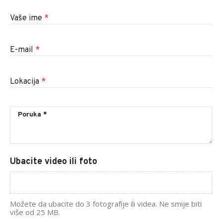
Vaše ime
*
E-mail
*
Lokacija
*
Ubacite video ili foto
Možete da ubacite do 3 fotografije ili videa. Ne smije biti
više od 25 MB.