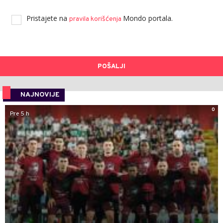
Pristajete na
Mondo portala.
pravila korišćenja
POŠALJI
NAJNOVIJE
0
Pre 5 h