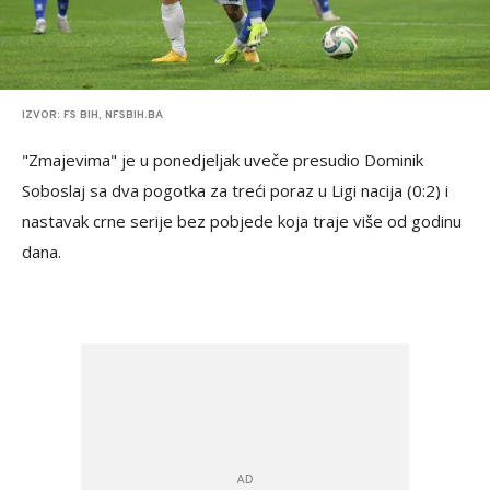
IZVOR: FS BIH, NFSBIH.BA
"Zmajevima" je u ponedjeljak uveče presudio Dominik
Soboslaj sa dva pogotka za treći poraz u Ligi nacija (0:2) i
nastavak crne serije bez pobjede koja traje više od godinu
dana.