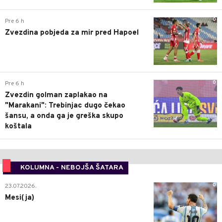
0
Pre 6 h
Zvezdina pobjeda za mir pred Hapoel
0
Pre 6 h
Zvezdin golman zaplakao na
"Marakani": Trebinjac dugo čekao
šansu, a onda ga je greška skupo
koštala
KOLUMNA - NEBOJŠA ŠATARA
0
23.07.2026.
Mesi(ja)