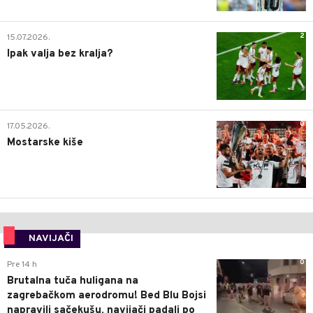
2
15.07.2026.
Ipak valja bez kralja?
0
17.05.2026.
Mostarske kiše
NAVIJAČI
0
Pre 14 h
Brutalna tuča huligana na
zagrebačkom aerodromu! Bed Blu Bojsi
napravili sačekušu, navijači padali po