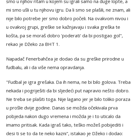
smo u njihov ritam u kojem su igrali samo na duge lopte, a
mi smo ušli u tu njihovu igru. Da li smo se plašili, ne znam, ali
nije bilo potrebe jer smo dobro počeli. Na ovakvom nivou i
u ovakvoj grupi, greške se kažnjavaju i svaka greška te
košta, pa se moraš dobro 'poderati' da bi postigao gol",
rekao je Džeko za BHT 1.
Napadač Fenerbahčea je dodao da su greške prirodne u
fudbalu, ali i da više nema opravdanja.
"Fudbal je igra grešaka. Da ih nema, ne bi bilo golova. Treba
nekada i pogriješiti da bi sljedeći put napravio nešto dobro.
Ne treba se plašiti toga. Nije lagano jer je bilo toliko poraza
u prošle dvije godine. Danas se možda očekivala prva
pobjeda nakon dugo vremena i možda je i to uticalo da
imamo pritisak. Kada igraš tako, teško možeš pobijediti i
desi ti se to da te neko kazni", istakao je Džeko i dodao: