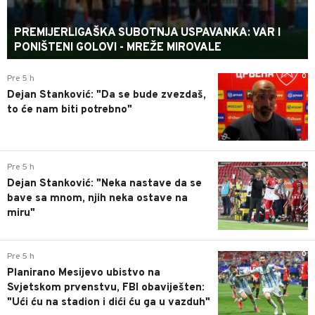
PREMIJERLIGAŠKA SUBOTNJA USPAVANKA: VAR I
PONIŠTENI GOLOVI - MREŽE MIROVALE
0
Pre 5 h
Dejan Stanković: "Da se bude zvezdaš,
to će nam biti potrebno"
0
Pre 5 h
Dejan Stanković: "Neka nastave da se
bave sa mnom, njih neka ostave na
miru"
0
Pre 5 h
Planirano Mesijevo ubistvo na
Svjetskom prvenstvu, FBI obaviješten:
"Ući ću na stadion i dići ću ga u vazduh"