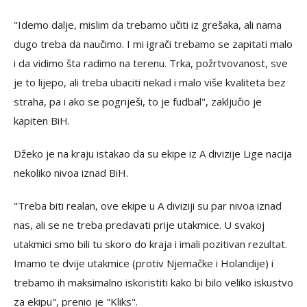
"Idemo dalje, mislim da trebamo učiti iz grešaka, ali nama
dugo treba da naučimo. I mi igrači trebamo se zapitati malo
i da vidimo šta radimo na terenu. Trka, požrtvovanost, sve
je to lijepo, ali treba ubaciti nekad i malo više kvaliteta bez
straha, pa i ako se pogriješi, to je fudbal", zaključio je
kapiten BiH.
Džeko je na kraju istakao da su ekipe iz A divizije Lige nacija
nekoliko nivoa iznad BiH.
"Treba biti realan, ove ekipe u A diviziji su par nivoa iznad
nas, ali se ne treba predavati prije utakmice. U svakoj
utakmici smo bili tu skoro do kraja i imali pozitivan rezultat.
Imamo te dvije utakmice (protiv Njemačke i Holandije) i
trebamo ih maksimalno iskoristiti kako bi bilo veliko iskustvo
za ekipu", prenio je "Kliks".