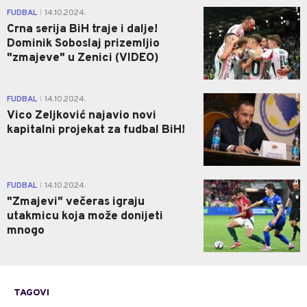
1
FUDBAL
14.10.2024.
|
Crna serija BiH traje i dalje!
Dominik Soboslaj prizemljio
"zmajeve" u Zenici (VIDEO)
1
FUDBAL
14.10.2024.
|
Vico Zeljković najavio novi
kapitalni projekat za fudbal BiH!
0
FUDBAL
14.10.2024.
|
"Zmajevi" večeras igraju
utakmicu koja može donijeti
mnogo
TAGOVI