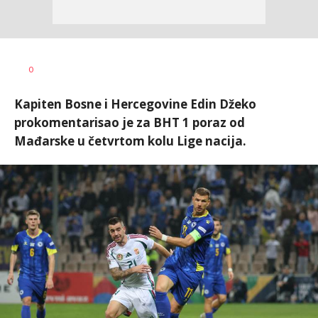
Nebojša
AUTOR
0
Šatara
Kapiten Bosne i Hercegovine Edin Džeko
prokomentarisao je za BHT 1 poraz od
Mađarske u četvrtom kolu Lige nacija.