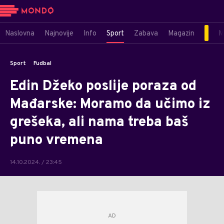
Naslovna
Najnovije
Info
Sport
Zabava
Magazin
M
Sport
Fudbal
Edin Džeko poslije poraza od
Mađarske: Moramo da učimo iz
grešeka, ali nama treba baš
puno vremena
14.10.2024. / 23:45