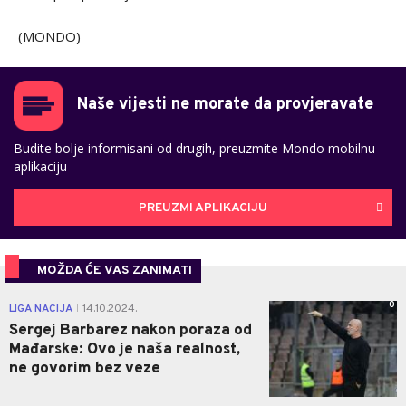
(MONDO)
Naše vijesti ne morate da provjeravate
Budite bolje informisani od drugih, preuzmite Mondo mobilnu
aplikaciju
PREUZMI APLIKACIJU
MOŽDA ĆE VAS ZANIMATI
0
LIGA NACIJA
14.10.2024.
|
Sergej Barbarez nakon poraza od
Mađarske: Ovo je naša realnost,
ne govorim bez veze