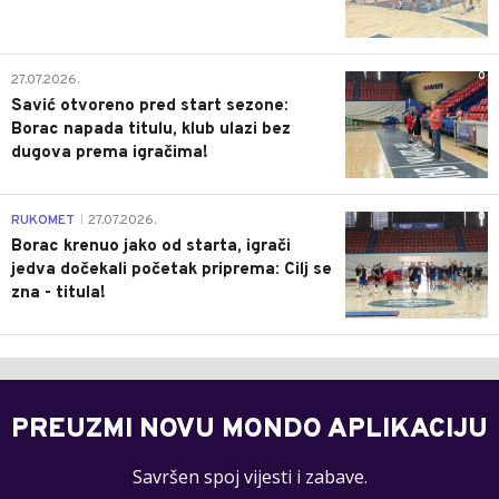
0
27.07.2026.
Savić otvoreno pred start sezone:
Borac napada titulu, klub ulazi bez
dugova prema igračima!
0
RUKOMET
27.07.2026.
|
Borac krenuo jako od starta, igrači
jedva dočekali početak priprema: Cilj se
zna - titula!
PREUZMI NOVU MONDO APLIKACIJU
Savršen spoj vijesti i zabave.