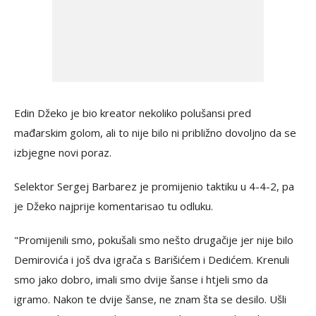
Edin Džeko je bio kreator nekoliko polušansi pred
mađarskim golom, ali to nije bilo ni približno dovoljno da se
izbjegne novi poraz.
Selektor Sergej Barbarez je promijenio taktiku u 4-4-2, pa
je Džeko najprije komentarisao tu odluku.
"Promijenili smo, pokušali smo nešto drugačije jer nije bilo
Demirovića i još dva igrača s Barišićem i Dedićem. Krenuli
smo jako dobro, imali smo dvije šanse i htjeli smo da
igramo. Nakon te dvije šanse, ne znam šta se desilo. Ušli