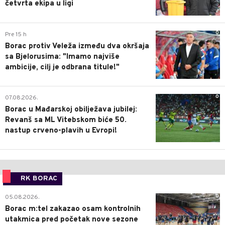
četvrta ekipa u ligi
0
Pre 15 h
Borac protiv Veleža između dva okršaja
sa Bjelorusima: "Imamo najviše
ambicije, cilj je odbrana titule!"
0
07.08.2026.
Borac u Mađarskoj obilježava jubilej:
Revanš sa ML Vitebskom biće 50.
nastup crveno-plavih u Evropi!
RK BORAC
0
05.08.2026.
Borac m:tel zakazao osam kontrolnih
utakmica pred početak nove sezone