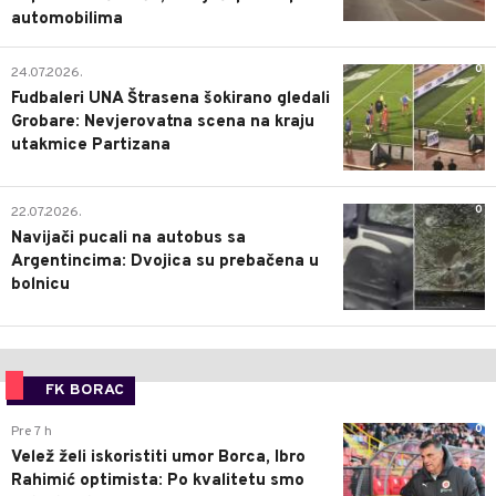
automobilima
0
24.07.2026.
Fudbaleri UNA Štrasena šokirano gledali
Grobare: Nevjerovatna scena na kraju
utakmice Partizana
0
22.07.2026.
Navijači pucali na autobus sa
Argentincima: Dvojica su prebačena u
bolnicu
FK BORAC
0
Pre 7 h
Velež želi iskoristiti umor Borca, Ibro
Rahimić optimista: Po kvalitetu smo