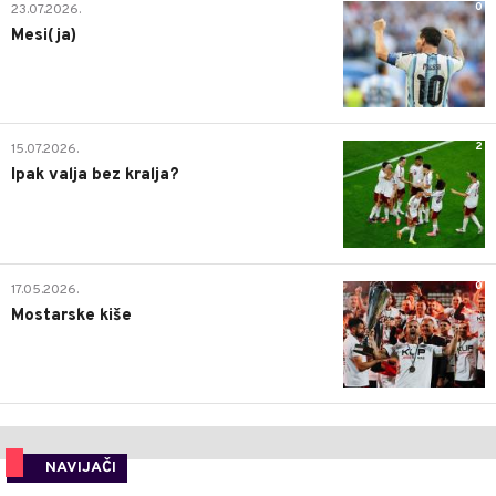
0
23.07.2026.
Mesi(ja)
2
15.07.2026.
Ipak valja bez kralja?
0
17.05.2026.
Mostarske kiše
NAVIJAČI