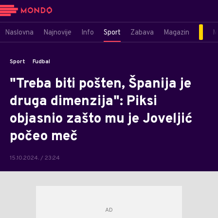
Naslovna
Najnovije
Info
Sport
Zabava
Magazin
M
Sport
Fudbal
"Treba biti pošten, Španija je
druga dimenzija": Piksi
objasnio zašto mu je Joveljić
počeo meč
15.10.2024. / 23:24