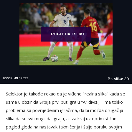
POGLEDAJ SLIKE
IZVOR: MN PRESS
Br. slika: 20
Selektor je takođe rekao da je viđeno "realna slika" kada se
uzme u obzir da Srbija prvi put igra u "A" diviziji i ima toliko
problema sa povrijeđenim igračima, da bi možda drugačija
slika da su svi mogli da igraju, ali za kraj uz optimističan
pogled gleda na nastavak takmičenja i šalje poruku svojim