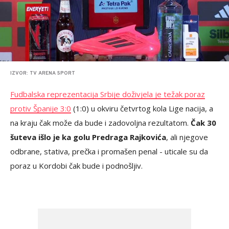
IZVOR: TV ARENA SPORT
Fudbalska reprezentacija Srbije doživjela je težak poraz
protiv Španije 3:0
(1:0) u okviru četvrtog kola Lige nacija, a
na kraju čak može da bude i zadovoljna rezultatom.
Čak 30
šuteva išlo je ka golu Predraga Rajkovića
, ali njegove
odbrane, stativa, prečka i promašen penal - uticale su da
poraz u Kordobi čak bude i podnošljiv.