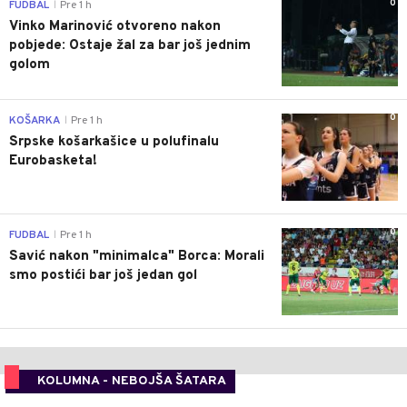
0
FUDBAL
Pre 1 h
|
Vinko Marinović otvoreno nakon
pobjede: Ostaje žal za bar još jednim
golom
0
KOŠARKA
Pre 1 h
|
Srpske košarkašice u polufinalu
Eurobasketa!
0
FUDBAL
Pre 1 h
|
Savić nakon "minimalca" Borca: Morali
smo postići bar još jedan gol
KOLUMNA - NEBOJŠA ŠATARA