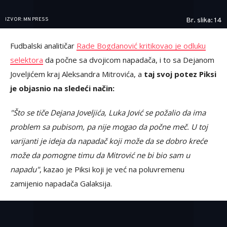
IZVOR: MN PRESS
Br. slika: 14
Fudbalski analitičar
Rade Bogdanović kritikovao je odluku
selektora
da počne sa dvojicom napadača, i to sa Dejanom
Joveljićem kraj Aleksandra Mitrovića, a
taj svoj potez Piksi
je objasnio na sledeći način:
"Što se tiče Dejana Joveljića, Luka Jović se požalio da ima
problem sa pubisom, pa nije mogao da počne meč. U toj
varijanti je ideja da napadač koji može da se dobro kreće
može da pomogne timu da Mitrović ne bi bio sam u
napadu"
, kazao je Piksi koji je već na poluvremenu
zamijenio napadača Galaksija.