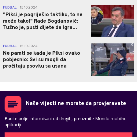
0
FUDBAL
15.10.2024.
|
"Piksi je pogriješio taktiku, to ne
može tako!" Rade Bogdanović:
Tužno je, pusti dijete da igra...
0
FUDBAL
15.10.2024.
|
Ne pamti se kada je Piksi ovako
pobjesnio: Svi su mogli da
pročitaju psovku sa usana
Naše vijesti ne morate da provjeravate
Budite bolje informisani od drugih, preuzmite Mondo mobilnu
aplikaciju