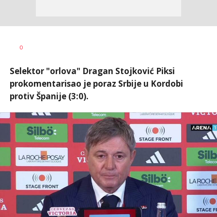
Dragan
AUTOR
0
Šutvić
Selektor "orlova" Dragan Stojković Piksi
prokomentarisao je poraz Srbije u Kordobi
protiv Španije (3:0).