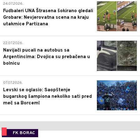
0
24.07.2026.
Fudbaleri UNA Štrasena šokirano gledali
Grobare: Nevjerovatna scena na kraju
utakmice Partizana
0
22.07.2026.
Navijači pucali na autobus sa
Argentincima: Dvojica su prebačena u
bolnicu
1
07.07.2026.
Levski se oglasio: Saopštenje
bugarskog šampiona nekoliko sati pred
meč sa Borcem!
FK BORAC