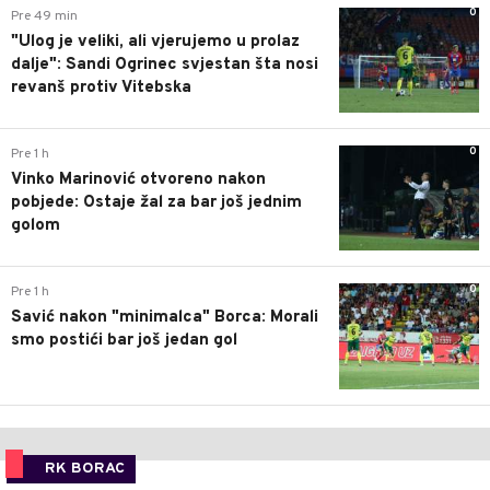
0
Pre 49 min
"Ulog je veliki, ali vjerujemo u prolaz
dalje": Sandi Ogrinec svjestan šta nosi
revanš protiv Vitebska
0
Pre 1 h
Vinko Marinović otvoreno nakon
pobjede: Ostaje žal za bar još jednim
golom
0
Pre 1 h
Savić nakon "minimalca" Borca: Morali
smo postići bar još jedan gol
RK BORAC