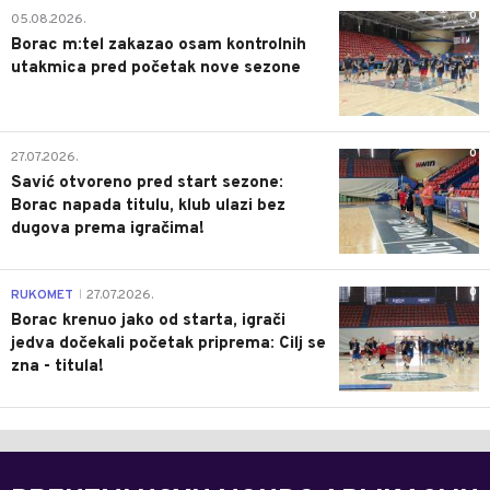
0
05.08.2026.
Borac m:tel zakazao osam kontrolnih
utakmica pred početak nove sezone
0
27.07.2026.
Savić otvoreno pred start sezone:
Borac napada titulu, klub ulazi bez
dugova prema igračima!
0
RUKOMET
27.07.2026.
|
Borac krenuo jako od starta, igrači
jedva dočekali početak priprema: Cilj se
zna - titula!