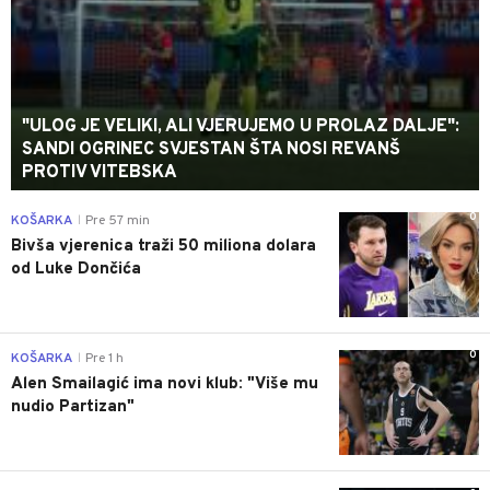
"ULOG JE VELIKI, ALI VJERUJEMO U PROLAZ DALJE":
SANDI OGRINEC SVJESTAN ŠTA NOSI REVANŠ
PROTIV VITEBSKA
0
KOŠARKA
Pre 57 min
|
Bivša vjerenica traži 50 miliona dolara
od Luke Dončića
0
KOŠARKA
Pre 1 h
|
Alen Smailagić ima novi klub: "Više mu
nudio Partizan"