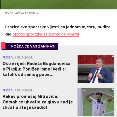
IZVOR: ARENA 1 PREMIUM
Pratite sve sportske vijesti na jednom mjestu, budite
dio
Mondo sportske zajednice na Viberu!
MOŽDA ĆE VAS ZANIMATI
0
FUDBAL
15.10.2024.
|
Oštre riječi Radeta Bogdanovića
o Piksiju: Poniženi smo! Veći si
katolik od samog pape...
0
FUDBAL
15.10.2024.
|
Kakav promašaj Mitrovića:
Odmah se uhvatio za glavu kad je
shvatio šta je uradio!