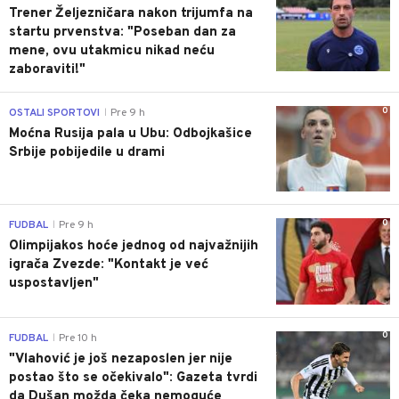
Trener Željezničara nakon trijumfa na
startu prvenstva: "Poseban dan za
mene, ovu utakmicu nikad neću
zaboraviti!"
0
OSTALI SPORTOVI
Pre 9 h
|
Moćna Rusija pala u Ubu: Odbojkašice
Srbije pobijedile u drami
0
FUDBAL
Pre 9 h
|
Olimpijakos hoće jednog od najvažnijih
igrača Zvezde: "Kontakt je već
uspostavljen"
0
FUDBAL
Pre 10 h
|
"Vlahović je još nezaposlen jer nije
postao što se očekivalo": Gazeta tvrdi
da Dušan možda čeka nemoguće