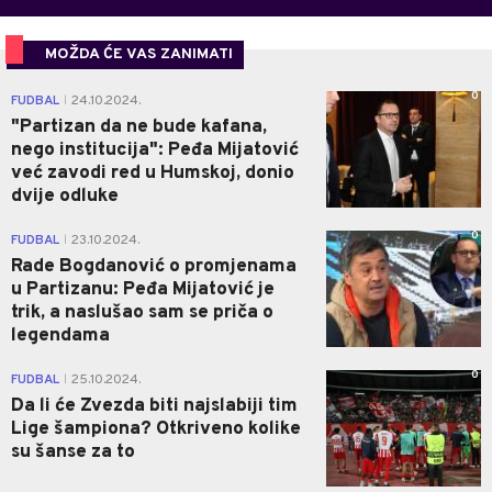
MOŽDA ĆE VAS ZANIMATI
0
FUDBAL
24.10.2024.
|
"Partizan da ne bude kafana,
nego institucija": Peđa Mijatović
već zavodi red u Humskoj, donio
dvije odluke
0
FUDBAL
23.10.2024.
|
Rade Bogdanović o promjenama
u Partizanu: Peđa Mijatović je
trik, a naslušao sam se priča o
legendama
0
FUDBAL
25.10.2024.
|
Da li će Zvezda biti najslabiji tim
Lige šampiona? Otkriveno kolike
su šanse za to