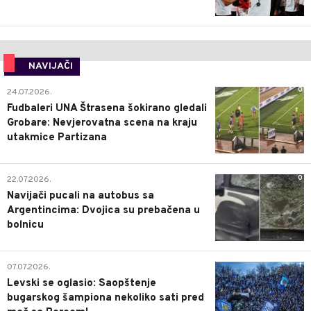
NAVIJAČI
0
24.07.2026.
Fudbaleri UNA Štrasena šokirano gledali
Grobare: Nevjerovatna scena na kraju
utakmice Partizana
0
22.07.2026.
Navijači pucali na autobus sa
Argentincima: Dvojica su prebačena u
bolnicu
1
07.07.2026.
Levski se oglasio: Saopštenje
bugarskog šampiona nekoliko sati pred