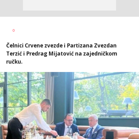
Nebojša
AUTOR
0
Šatara
Čelnici Crvene zvezde i Partizana Zvezdan
Terzić i Predrag Mijatović na zajedničkom
ručku.