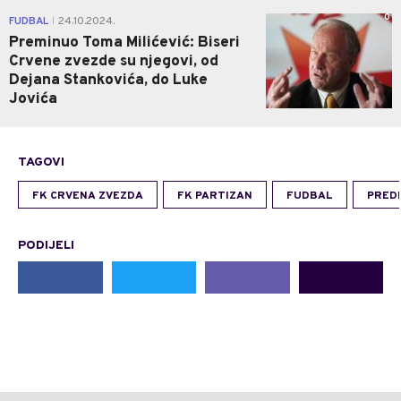
0
FUDBAL
24.10.2024.
|
Preminuo Toma Milićević: Biseri
Crvene zvezde su njegovi, od
Dejana Stankovića, do Luke
Jovića
TAGOVI
FK CRVENA ZVEZDA
FK PARTIZAN
FUDBAL
PRED
PODIJELI