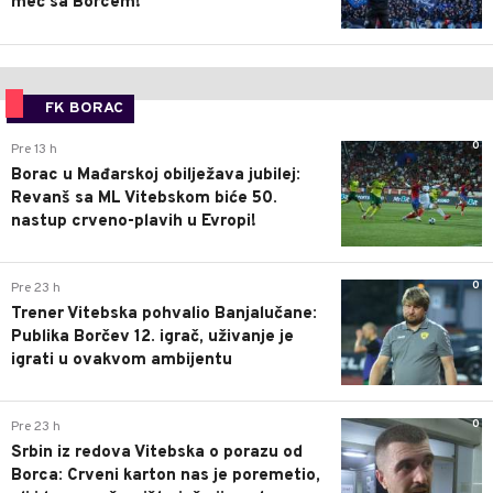
meč sa Borcem!
FK BORAC
0
Pre 13 h
Borac u Mađarskoj obilježava jubilej:
Revanš sa ML Vitebskom biće 50.
nastup crveno-plavih u Evropi!
0
Pre 23 h
Trener Vitebska pohvalio Banjalučane:
Publika Borčev 12. igrač, uživanje je
igrati u ovakvom ambijentu
0
Pre 23 h
Srbin iz redova Vitebska o porazu od
Borca: Crveni karton nas je poremetio,