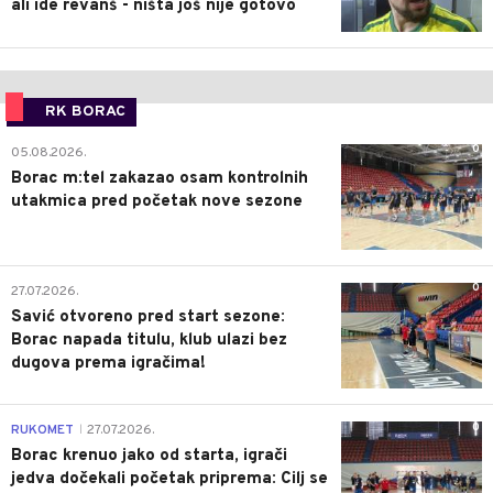
ali ide revanš - ništa još nije gotovo
RK BORAC
0
05.08.2026.
Borac m:tel zakazao osam kontrolnih
utakmica pred početak nove sezone
0
27.07.2026.
Savić otvoreno pred start sezone:
Borac napada titulu, klub ulazi bez
dugova prema igračima!
0
RUKOMET
27.07.2026.
|
Borac krenuo jako od starta, igrači
jedva dočekali početak priprema: Cilj se