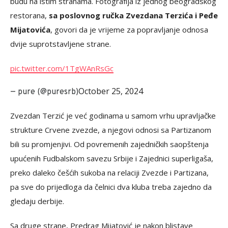
budu na istim stranama. Fotografija iz jednog beogradskog
restorana,
sa poslovnog ručka Zvezdana Terzića i Peđe
Mijatovića
, govori da je vrijeme za popravljanje odnosa
dvije suprotstavljene strane.
pic.twitter.com/1TgWAnRsGc
October 25, 2024
— pure (@puresrb)
Zvezdan Terzić je već godinama u samom vrhu upravljačke
strukture Crvene zvezde, a njegovi odnosi sa Partizanom
bili su promjenjivi. Od povremenih zajedničkih saopštenja
upućenih Fudbalskom savezu Srbije i Zajednici superligaša,
preko daleko češćih sukoba na relaciji Zvezde i Partizana,
pa sve do prijedloga da čelnici dva kluba treba zajedno da
gledaju derbije.
Sa druge strane, Predrag Mijatović je nakon blistave