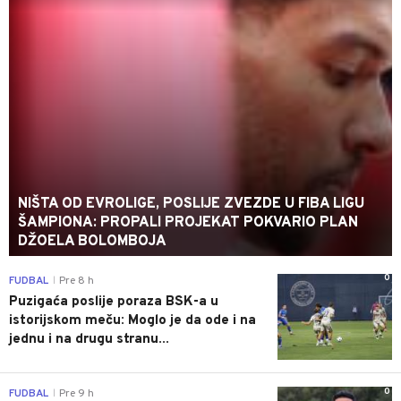
NIŠTA OD EVROLIGE, POSLIJE ZVEZDE U FIBA LIGU
ŠAMPIONA: PROPALI PROJEKAT POKVARIO PLAN
DŽOELA BOLOMBOJA
0
FUDBAL
Pre 8 h
|
Puzigaća poslije poraza BSK-a u
istorijskom meču: Moglo je da ode i na
jednu i na drugu stranu...
0
FUDBAL
Pre 9 h
|