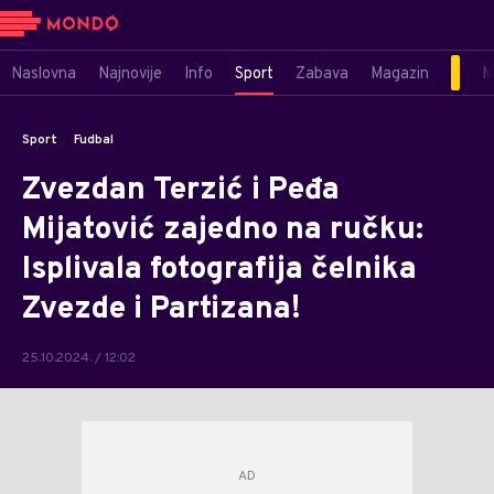
Naslovna
Najnovije
Info
Sport
Zabava
Magazin
M
Sport
Fudbal
Zvezdan Terzić i Peđa
Mijatović zajedno na ručku:
Isplivala fotografija čelnika
Zvezde i Partizana!
25.10.2024. / 12:02