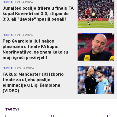
0
FUDBAL
21.04.2024.
|
Junajted poslije trilera u finalu FA
kupa! Koventri od 0:3, stigao do
3:3, ali "đavole" spasili penali!
0
FUDBAL
21.04.2024.
|
Pep Gvardiola ljut nakon
plasmana u finale FA kupa:
Neprihvatjivo, ne znam kako su
moji igrači preživjeli!
0
FUDBAL
20.04.2024.
|
FA kup: Mančester siti izborio
finale za utjehu poslije
eliminacije u Ligi šampiona
(VIDEO)
TAGOVI