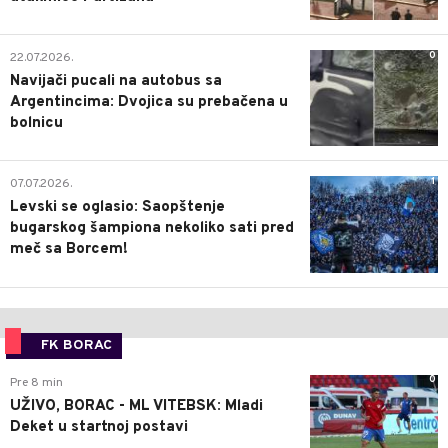
0
22.07.2026.
Navijači pucali na autobus sa
Argentincima: Dvojica su prebačena u
bolnicu
1
07.07.2026.
Levski se oglasio: Saopštenje
bugarskog šampiona nekoliko sati pred
meč sa Borcem!
FK BORAC
0
Pre 8 min
UŽIVO, BORAC - ML VITEBSK: Mladi
Deket u startnoj postavi