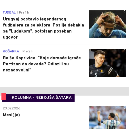
0
FUDBAL
Pre 1 h
|
Urugvaj postavio legendarnog
fudbalera za selektora: Poslije debakla
sa "Ludakom", potpisan poseban
ugovor
0
KOŠARKA
Pre 2 h
|
Balša Koprivica: "Koje domaće igrače
Partizan da dovede? Odlazili su
nezadovoljni"
KOLUMNA - NEBOJŠA ŠATARA
0
23.07.2026.
Mesi(ja)