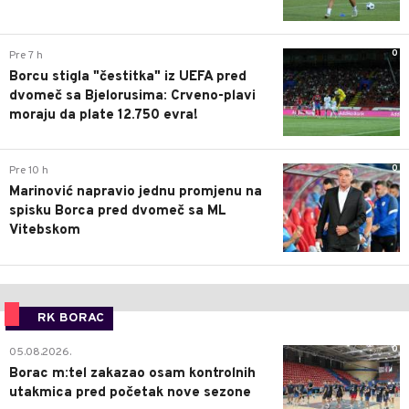
0
Pre 7 h
Borcu stigla "čestitka" iz UEFA pred
dvomeč sa Bjelorusima: Crveno-plavi
moraju da plate 12.750 evra!
0
Pre 10 h
Marinović napravio jednu promjenu na
spisku Borca pred dvomeč sa ML
Vitebskom
RK BORAC
0
05.08.2026.
Borac m:tel zakazao osam kontrolnih
utakmica pred početak nove sezone