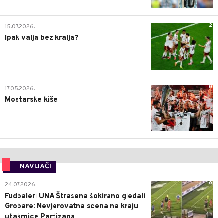
2
15.07.2026.
Ipak valja bez kralja?
0
17.05.2026.
Mostarske kiše
NAVIJAČI
0
24.07.2026.
Fudbaleri UNA Štrasena šokirano gledali
Grobare: Nevjerovatna scena na kraju
utakmice Partizana