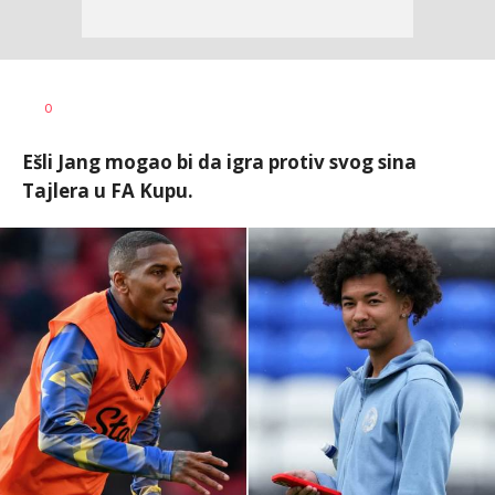
Dragan
AUTOR
0
Šutvić
Ešli Jang mogao bi da igra protiv svog sina
Tajlera u FA Kupu.