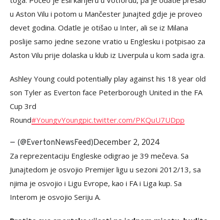
toga. Počeo je Ešli karijeru u Votfordu, pa je odatle prešao
u Aston Vilu i potom u Mančester Junajted gdje je proveo
devet godina. Odatle je otišao u Inter, ali se iz Milana
poslije samo jedne sezone vratio u Englesku i potpisao za
Aston Vilu prije dolaska u klub iz Liverpula u kom sada igra.
Ashley Young could potentially play against his 18 year old
son Tyler as Everton face Peterborough United in the FA
Cup 3rd
Round
#YoungvYoung
pic.twitter.com/PKQuU7UDpp
December 2, 2024
— (@EvertonNewsFeed)
Za reprezentaciju Engleske odigrao je 39 mečeva. Sa
Junajtedom je osvojio Premijer ligu u sezoni 2012/13, sa
njima je osvojio i Ligu Evrope, kao i FA i Liga kup. Sa
Interom je osvojio Seriju A.