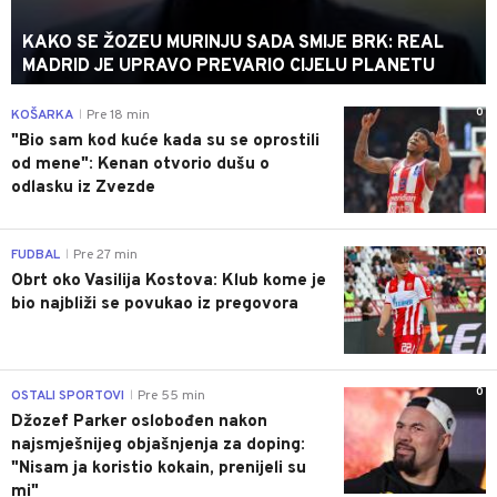
KAKO SE ŽOZEU MURINJU SADA SMIJE BRK: REAL
MADRID JE UPRAVO PREVARIO CIJELU PLANETU
0
KOŠARKA
Pre 18 min
|
"Bio sam kod kuće kada su se oprostili
od mene": Kenan otvorio dušu o
odlasku iz Zvezde
0
FUDBAL
Pre 27 min
|
Obrt oko Vasilija Kostova: Klub kome je
bio najbliži se povukao iz pregovora
0
OSTALI SPORTOVI
Pre 55 min
|
Džozef Parker oslobođen nakon
najsmješnijeg objašnjenja za doping:
"Nisam ja koristio kokain, prenijeli su
mi"