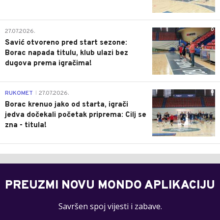
0
27.07.2026.
Savić otvoreno pred start sezone:
Borac napada titulu, klub ulazi bez
dugova prema igračima!
0
RUKOMET
27.07.2026.
|
Borac krenuo jako od starta, igrači
jedva dočekali početak priprema: Cilj se
zna - titula!
PREUZMI NOVU MONDO APLIKACIJU
Savršen spoj vijesti i zabave.