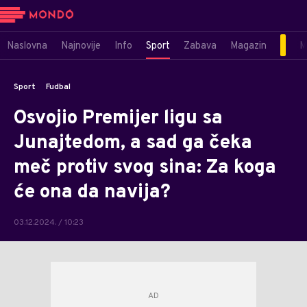
Naslovna
Najnovije
Info
Sport
Zabava
Magazin
M
Sport
Fudbal
Osvojio Premijer ligu sa
Junajtedom, a sad ga čeka
meč protiv svog sina: Za koga
će ona da navija?
03.12.2024. / 10:23