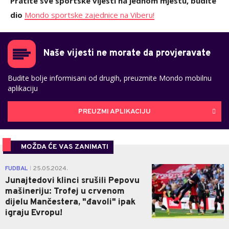
Pratite sve sportske vijesti na jednom mjestu, budite
dio
Mondo sportske zajednice na Viberu!
Naše vijesti ne morate da provjeravate
Budite bolje informisani od drugih, preuzmite Mondo mobilnu
aplikaciju
PREUZMI APLIKACIJU
MOŽDA ĆE VAS ZANIMATI
0
FUDBAL
25.05.2024.
|
Junajtedovi klinci srušili Pepovu
mašineriju: Trofej u crvenom
dijelu Mančestera, "đavoli" ipak
igraju Evropu!