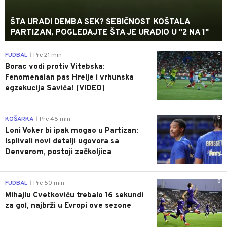
ŠTA URADI DEMBA SEK? SEBIČNOST KOŠTALA
PARTIZAN, POGLEDAJTE ŠTA JE URADIO U "2 NA 1"
0
FUDBAL
Pre 21 min
|
Borac vodi protiv Vitebska:
Fenomenalan pas Hrelje i vrhunska
egzekucija Savića! (VIDEO)
0
KOŠARKA
Pre 46 min
|
Loni Voker bi ipak mogao u Partizan:
Isplivali novi detalji ugovora sa
Denverom, postoji začkoljica
0
FUDBAL
Pre 50 min
|
Mihajlu Cvetkoviću trebalo 16 sekundi
za gol, najbrži u Evropi ove sezone