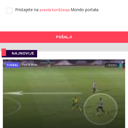
Pristajete na
Mondo portala.
pravila korišćenja
POŠALJI
NAJNOVIJE
0
Pre 4 min
FUDBAL