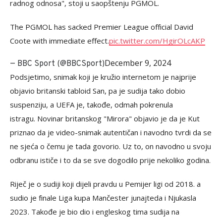
radnog odnosa", stoji u saopštenju PGMOL.
The PGMOL has sacked Premier League official David
Coote with immediate effect.
pic.twitter.com/HgirOLcAKP
December 9, 2024
— BBC Sport (@BBCSport)
Podsjetimo, snimak koji je kružio internetom je najprije
objavio britanski tabloid San, pa je sudija tako dobio
suspenziju, a UEFA je, takođe, odmah pokrenula
istragu. Novinar britanskog "Mirora" objavio je da je Kut
priznao da je video-snimak autentičan i navodno tvrdi da se
ne sjeća o čemu je tada govorio. Uz to, on navodno u svoju
odbranu ističe i to da se sve dogodilo prije nekoliko godina.
Riječ je o sudiji koji dijeli pravdu u Pemijer ligi od 2018. a
sudio je finale Liga kupa Mančester junajteda i Njukasla
2023. Takođe je bio dio i engleskog tima sudija na