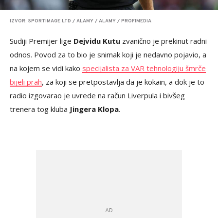
IZVOR: SPORTIMAGE LTD / ALAMY / ALAMY / PROFIMEDIA
Sudiji Premijer lige
Dejvidu Kutu
zvanično je prekinut radni
odnos. Povod za to bio je snimak koji je nedavno pojavio, a
na kojem se vidi kako
specijalista za VAR tehnologiju šmrče
bijeli prah
, za koji se pretpostavlja da je kokain, a dok je to
radio izgovarao je uvrede na račun Liverpula i bivšeg
trenera tog kluba
Jingera Klopa
.