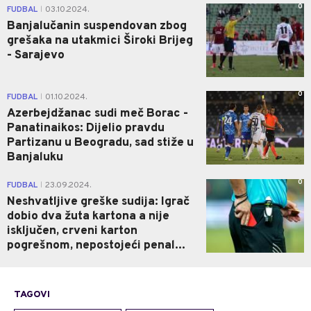
0
FUDBAL
03.10.2024.
|
Banjalučanin suspendovan zbog
grešaka na utakmici Široki Brijeg
- Sarajevo
0
FUDBAL
01.10.2024.
|
Azerbejdžanac sudi meč Borac -
Panatinaikos: Dijelio pravdu
Partizanu u Beogradu, sad stiže u
Banjaluku
0
FUDBAL
23.09.2024.
|
Neshvatljive greške sudija: Igrač
dobio dva žuta kartona a nije
isključen, crveni karton
pogrešnom, nepostojeći penal...
TAGOVI