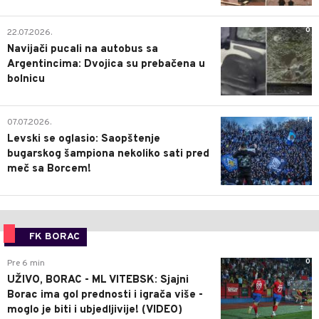
0
22.07.2026.
Navijači pucali na autobus sa
Argentincima: Dvojica su prebačena u
bolnicu
1
07.07.2026.
Levski se oglasio: Saopštenje
bugarskog šampiona nekoliko sati pred
meč sa Borcem!
FK BORAC
0
Pre 6 min
UŽIVO, BORAC - ML VITEBSK: Sjajni
Borac ima gol prednosti i igrača više -
moglo je biti i ubjedljivije! (VIDEO)