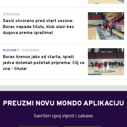
0
27.07.2026.
Savić otvoreno pred start sezone:
Borac napada titulu, klub ulazi bez
dugova prema igračima!
0
RUKOMET
27.07.2026.
|
Borac krenuo jako od starta, igrači
jedva dočekali početak priprema: Cilj se
zna - titula!
PREUZMI NOVU MONDO APLIKACIJU
Savršen spoj vijesti i zabave.