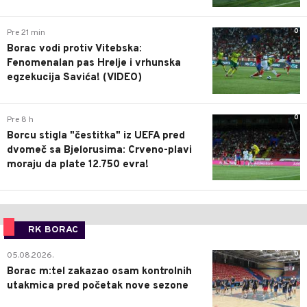
0
Pre 21 min
Borac vodi protiv Vitebska:
Fenomenalan pas Hrelje i vrhunska
egzekucija Savića! (VIDEO)
0
Pre 8 h
Borcu stigla "čestitka" iz UEFA pred
dvomeč sa Bjelorusima: Crveno-plavi
moraju da plate 12.750 evra!
RK BORAC
0
05.08.2026.
Borac m:tel zakazao osam kontrolnih
utakmica pred početak nove sezone