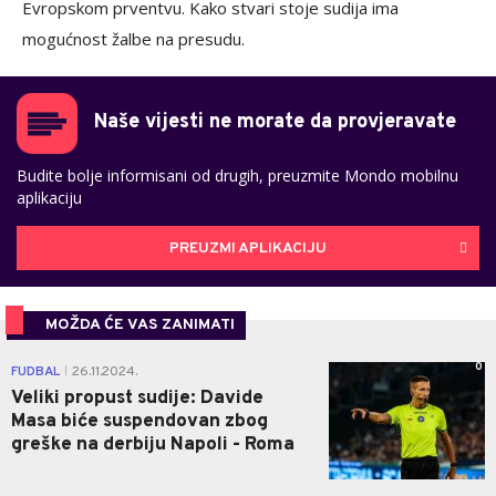
Evropskom prventvu. Kako stvari stoje sudija ima
mogućnost žalbe na presudu.
Naše vijesti ne morate da provjeravate
Budite bolje informisani od drugih, preuzmite Mondo mobilnu
aplikaciju
PREUZMI APLIKACIJU
MOŽDA ĆE VAS ZANIMATI
0
FUDBAL
26.11.2024.
|
Veliki propust sudije: Davide
Masa biće suspendovan zbog
greške na derbiju Napoli - Roma