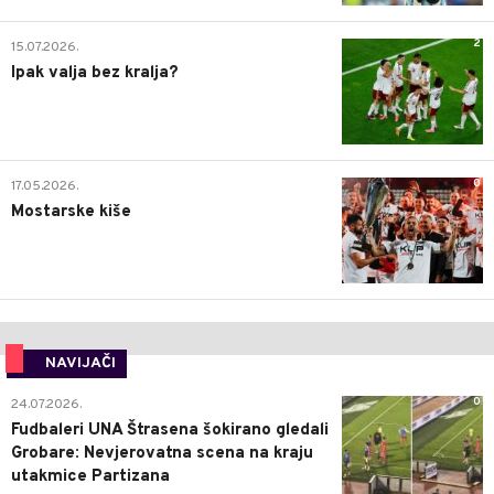
2
15.07.2026.
Ipak valja bez kralja?
0
17.05.2026.
Mostarske kiše
NAVIJAČI
0
24.07.2026.
Fudbaleri UNA Štrasena šokirano gledali
Grobare: Nevjerovatna scena na kraju
utakmice Partizana