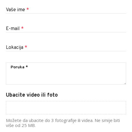
Vaše ime
*
E-mail
*
Lokacija
*
Ubacite video ili foto
Možete da ubacite do 3 fotografije ili videa. Ne smije biti
više od 25 MB.