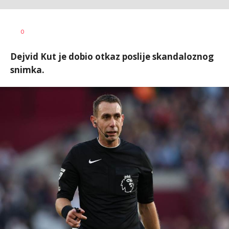
Bojan
AUTOR
0
Jakovljević
Dejvid Kut je dobio otkaz poslije skandaloznog
snimka.