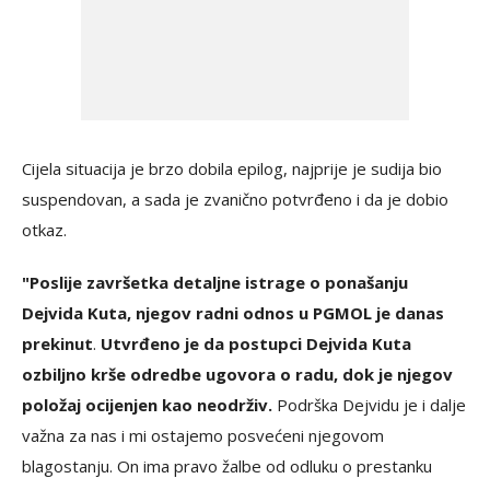
Cijela situacija je brzo dobila epilog, najprije je sudija bio
suspendovan, a sada je zvanično potvrđeno i da je dobio
otkaz.
"Poslije završetka detaljne istrage o ponašanju
Dejvida Kuta, njegov radni odnos u PGMOL je danas
prekinut
.
Utvrđeno je da postupci Dejvida Kuta
ozbiljno krše odredbe ugovora o radu, dok je njegov
položaj ocijenjen kao neodrživ.
Podrška Dejvidu je i dalje
važna za nas i mi ostajemo posvećeni njegovom
blagostanju. On ima pravo žalbe od odluku o prestanku