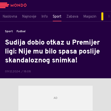
Naslovna
Najnovije
Info
Sport
Zabava
Magazin
M
Sport
Fudbal
Sudija dobio otkaz u Premijer
ligi: Nije mu bilo spasa poslije
skandaloznog snimka!
09.12.2024. / 18:08