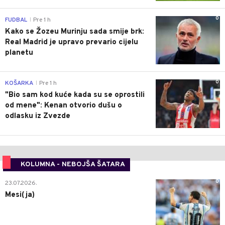
0
FUDBAL
Pre 1 h
|
Kako se Žozeu Murinju sada smije brk:
Real Madrid je upravo prevario cijelu
planetu
0
KOŠARKA
Pre 1 h
|
"Bio sam kod kuće kada su se oprostili
od mene": Kenan otvorio dušu o
odlasku iz Zvezde
KOLUMNA - NEBOJŠA ŠATARA
0
23.07.2026.
Mesi(ja)