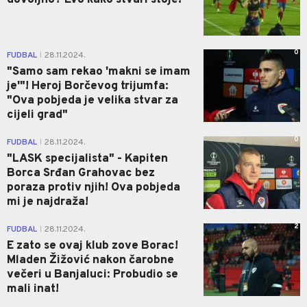
dovoljno? Evo kako stvari stoje!
0
FUDBAL
28.11.2024.
|
"Samo sam rekao 'makni se imam
je'"! Heroj Borčevog trijumfa:
"Ova pobjeda je velika stvar za
cijeli grad"
0
FUDBAL
28.11.2024.
|
"LASK specijalista" - Kapiten
Borca Srđan Grahovac bez
poraza protiv njih! Ova pobjeda
mi je najdraža!
2
FUDBAL
28.11.2024.
|
E zato se ovaj klub zove Borac!
Mladen Žižović nakon čarobne
večeri u Banjaluci: Probudio se
mali inat!