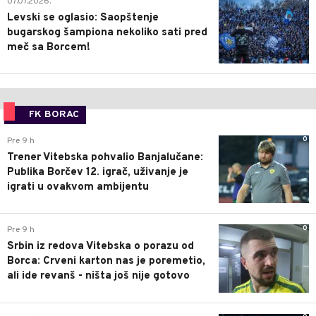
07.07.2026.
Levski se oglasio: Saopštenje
bugarskog šampiona nekoliko sati pred
meč sa Borcem!
FK BORAC
0
Pre 9 h
Trener Vitebska pohvalio Banjalučane:
Publika Borčev 12. igrač, uživanje je
igrati u ovakvom ambijentu
0
Pre 9 h
Srbin iz redova Vitebska o porazu od
Borca: Crveni karton nas je poremetio,
ali ide revanš - ništa još nije gotovo