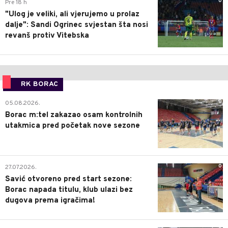
0
Pre 18 h
"Ulog je veliki, ali vjerujemo u prolaz
dalje": Sandi Ogrinec svjestan šta nosi
revanš protiv Vitebska
RK BORAC
0
05.08.2026.
Borac m:tel zakazao osam kontrolnih
utakmica pred početak nove sezone
0
27.07.2026.
Savić otvoreno pred start sezone:
Borac napada titulu, klub ulazi bez
dugova prema igračima!