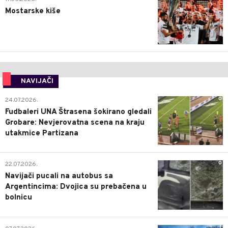
Mostarske kiše
NAVIJAČI
0
24.07.2026.
Fudbaleri UNA Štrasena šokirano gledali
Grobare: Nevjerovatna scena na kraju
utakmice Partizana
0
22.07.2026.
Navijači pucali na autobus sa
Argentincima: Dvojica su prebačena u
bolnicu
1