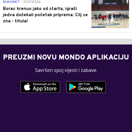
0
RUKOMET
27.07.2026.
|
Borac krenuo jako od starta, igrači
jedva dočekali početak priprema: Cilj se
zna - titula!
PREUZMI NOVU MONDO APLIKACIJU
Savršen spoj vijesti i zabave.