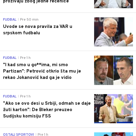
prozivaju zbog jedne rečenice
0
FUDBAL
Pre 50 min
|
Uvode se nova pravila za VAR u
srpskom fudbalu
0
FUDBAL
Pre 1 h
|
"I kad smo u go**ima, mi smo
Partizan": Petrović otkrio šta mu je
rekao Jokanović kad ga je vidio
0
FUDBAL
Pre 1 h
|
"Ako se ovo desi u Srbiji, odmah se daje
žuti karton": De Bleker preuzeo
Sudijsku komisiju FSS
0
OSTALI SPORTOVI
Pre 1 h
|