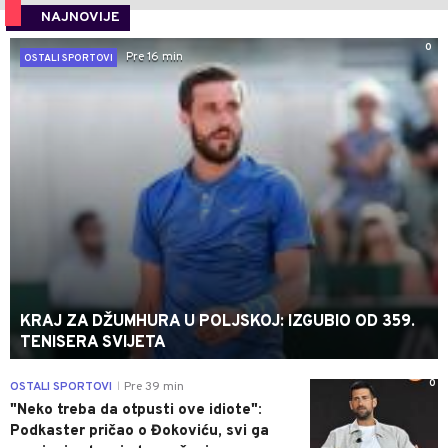
NAJNOVIJE
0
Pre 16 min
OSTALI SPORTOVI
KRAJ ZA DŽUMHURA U POLJSKOJ: IZGUBIO OD 359.
TENISERA SVIJETA
0
OSTALI SPORTOVI
Pre 39 min
|
"Neko treba da otpusti ove idiote":
Podkaster pričao o Đokoviću, svi ga