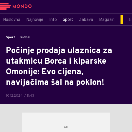
Naslovna
Najnovije
Info
Sport
Zabava
Magazin
M
Sport
Fudbal
Počinje prodaja ulaznica za
utakmicu Borca i kiparske
Omonije: Evo cijena,
navijačima šal na poklon!
10.12.2024. / 11:43