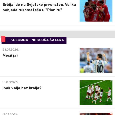
Srbija ide na Svjetsko prvenstvo: Velika
pobjeda rukometaša u "Pioniru"
KOLUMNA - NEBOJŠA ŠATARA
0
23.07.2026.
Mesi(ja)
2
15.07.2026.
Ipak valja bez kralja?
0
17.05.2026.