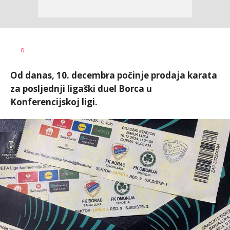
Nebojša
AUTOR
0
Šatara
Od danas, 10. decembra počinje prodaja karata
za posljednji ligaški duel Borca u
Konferencijskoj ligi.