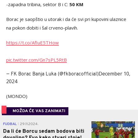
-zapadna tribina, sektor B i C:
50 KM
Borac je saopštio u utorak i da će svi pri kupovini ulaznice
na pokon dobiti i šal crveno-plavih.
https://t.co/AfIuE5THow
pic.twitter.com/Gn7sPL5RtB
December 10,
— FK Borac Banja Luka (@fkboracofficial)
2024
(MONDO)
MOŽDA ĆE VAS ZANIMATI
0
FUDBAL
29.11.2024.
|
Da li će Borcu sedam bodova biti