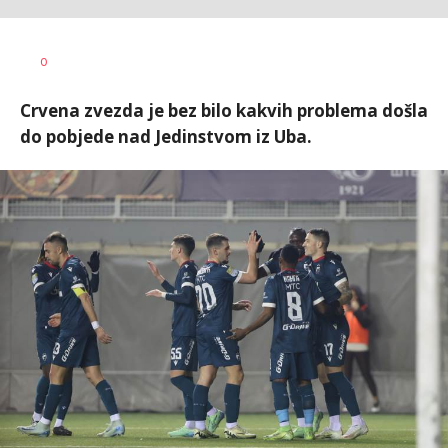
Nebojša
AUTOR
0
Šatara
Crvena zvezda je bez bilo kakvih problema došla
do pobjede nad Jedinstvom iz Uba.