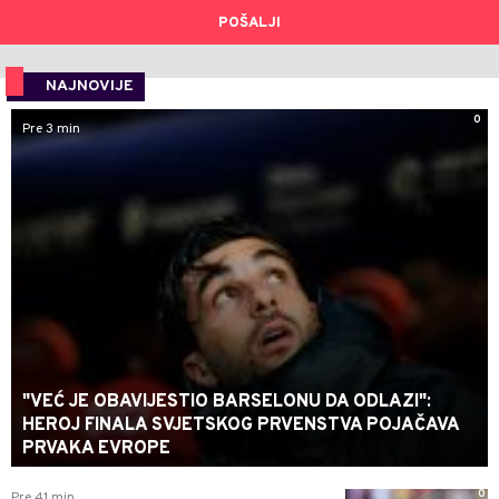
POŠALJI
NAJNOVIJE
0
Pre 3 min
"VEĆ JE OBAVIJESTIO BARSELONU DA ODLAZI":
HEROJ FINALA SVJETSKOG PRVENSTVA POJAČAVA
PRVAKA EVROPE
0
Pre 41 min