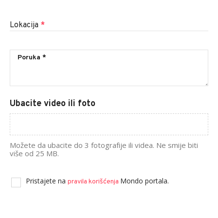
Lokacija
*
Ubacite video ili foto
Možete da ubacite do 3 fotografije ili videa. Ne smije biti
više od 25 MB.
Pristajete na
Mondo portala.
pravila korišćenja