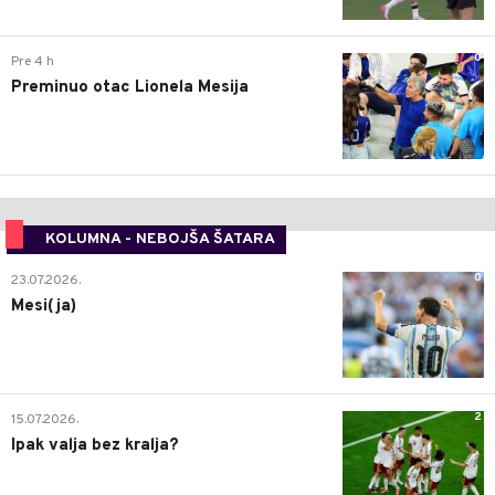
0
Pre 4 h
Preminuo otac Lionela Mesija
KOLUMNA - NEBOJŠA ŠATARA
0
23.07.2026.
Mesi(ja)
2
15.07.2026.
Ipak valja bez kralja?