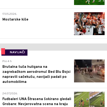
0
17.05.2026.
Mostarske kiše
NAVIJAČI
0
Pre 4 h
Brutalna tuča huligana na
zagrebačkom aerodromu! Bed Blu Bojsi
napravili sačekušu, navijači padali po
automobilima
0
24.07.2026.
Fudbaleri UNA Štrasena šokirano gledali
Grobare: Nevjerovatna scena na kraju