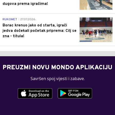
dugova prema igračima!
0
RUKOMET
27.07.2026.
|
Borac krenuo jako od starta, igrači
jedva dočekali početak priprema: Cilj se
zna - titula!
PREUZMI NOVU MONDO APLIKACIJU
Savršen spoj vijesti i zabave.