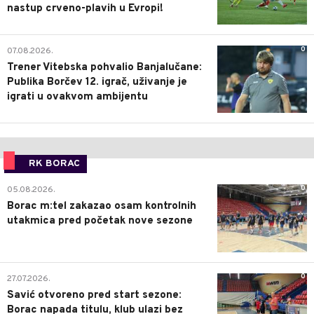
nastup crveno-plavih u Evropi!
0
07.08.2026.
Trener Vitebska pohvalio Banjalučane:
Publika Borčev 12. igrač, uživanje je
igrati u ovakvom ambijentu
RK BORAC
0
05.08.2026.
Borac m:tel zakazao osam kontrolnih
utakmica pred početak nove sezone
0
27.07.2026.
Savić otvoreno pred start sezone:
Borac napada titulu, klub ulazi bez