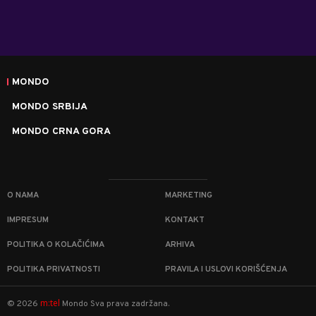
MONDO
MONDO SRBIJA
MONDO CRNA GORA
O NAMA
MARKETING
IMPRESUM
KONTAKT
POLITIKA O KOLAČIĆIMA
ARHIVA
POLITIKA PRIVATNOSTI
PRAVILA I USLOVI KORIŠĆENJA
m:tel
©
2026
Mondo
Sva prava zadržana.