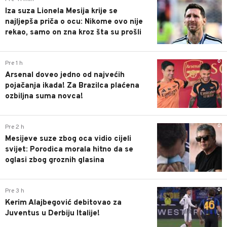
Iza suza Lionela Mesija krije se
najljepša priča o ocu: Nikome ovo nije
rekao, samo on zna kroz šta su prošli
0
Pre 1 h
Arsenal doveo jedno od najvećih
pojačanja ikada! Za Brazilca plaćena
ozbiljna suma novca!
0
Pre 2 h
Mesijeve suze zbog oca vidio cijeli
svijet: Porodica morala hitno da se
oglasi zbog groznih glasina
0
Pre 3 h
Kerim Alajbegović debitovao za
Juventus u Derbiju Italije!