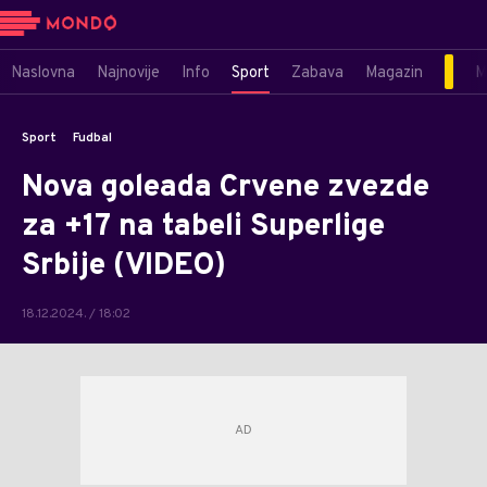
Naslovna
Najnovije
Info
Sport
Zabava
Magazin
M
Sport
Fudbal
Nova goleada Crvene zvezde
za +17 na tabeli Superlige
Srbije (VIDEO)
18.12.2024. / 18:02