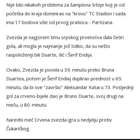
Nije bilo nikakvih problema za šampiona Srbije koji je od
početka do kraja dominirao na "krovu" TC Stadion i sada
ima 17 bodova više od prvog pratioca - Partizana.
Zvezda je najgorem timu srpskog prvenstva dala četiri
gola, ali mogla je najmanje još toliko, da su nešto
raspoloženiji bili Duarte, Ilić i Šerif Endija.
Ovako, Zvezda je povela u 39. minutu preko Bruna
Duartea, potom je Šerif Endiaj duplirao prednost u 65.
minutu, da bi sve "završio" Aleksandar Katai u 73. Posljednji
gol za crveno-bijele dao je Bruno Duarte, svoj drugi na
meču, u 80. minutu.
Naredni meč Crvena zvezda igra u nedjelju protiv
Čukaričkog.