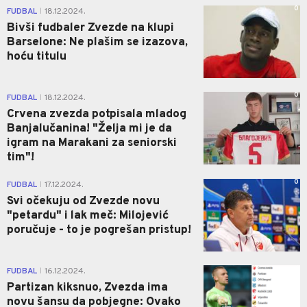
0
FUDBAL
18.12.2024.
|
Bivši fudbaler Zvezde na klupi
Barselone: Ne plašim se izazova,
hoću titulu
0
FUDBAL
18.12.2024.
|
Crvena zvezda potpisala mladog
Banjalučanina! "Želja mi je da
igram na Marakani za seniorski
tim"!
0
FUDBAL
17.12.2024.
|
Svi očekuju od Zvezde novu
"petardu" i lak meč: Milojević
poručuje - to je pogrešan pristup!
1
FUDBAL
16.12.2024.
|
Partizan kiksnuo, Zvezda ima
novu šansu da pobjegne: Ovako