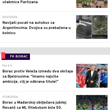
utakmice Partizana
0
22.07.2026.
Navijači pucali na autobus sa
Argentincima: Dvojica su prebačena u
bolnicu
FK BORAC
0
Pre 5 h
Borac protiv Veleža između dva okršaja
sa Bjelorusima: "Imamo najviše
ambicije, cilj je odbrana titule!"
0
07.08.2026.
Borac u Mađarskoj obilježava jubilej:
Revanš sa ML Vitebskom biće 50.