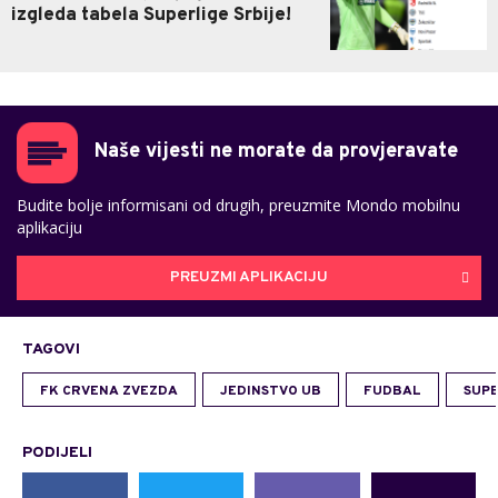
izgleda tabela Superlige Srbije!
Naše vijesti ne morate da provjeravate
Budite bolje informisani od drugih, preuzmite Mondo mobilnu
aplikaciju
PREUZMI APLIKACIJU
TAGOVI
FK CRVENA ZVEZDA
JEDINSTVO UB
FUDBAL
SUPE
PODIJELI