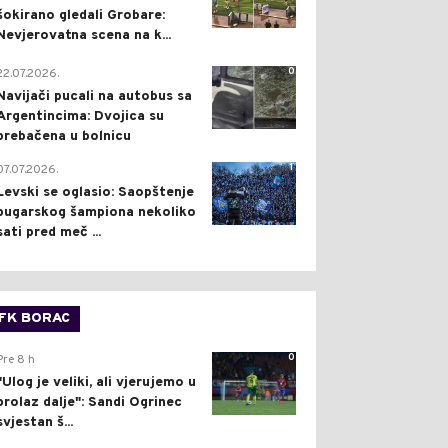
šokirano gledali Grobare:
Nevjerovatna scena na k...
0
22.07.2026.
Navijači pucali na autobus sa
Argentincima: Dvojica su
prebačena u bolnicu
1
07.07.2026.
Levski se oglasio: Saopštenje
bugarskog šampiona nekoliko
sati pred meč ...
FK BORAC
0
Pre 8 h
"Ulog je veliki, ali vjerujemo u
prolaz dalje": Sandi Ogrinec
svjestan š...