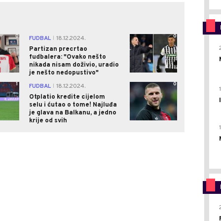
0
0
FUDBAL
18.12.2024.
|
Partizan precrtao
fudbalera: "Ovako nešto
nikada nisam doživio, uradio
je nešto nedopustivo"
1
0
FUDBAL
18.12.2024.
|
Otplatio kredite cijelom
selu i ćutao o tome! Najluđa
je glava na Balkanu, a jedno
krije od svih