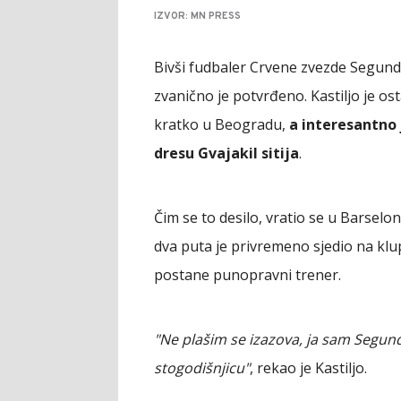
IZVOR: MN PRESS
Bivši fudbaler Crvene zvezde Segund
zvanično je potvrđeno. Kastiljo je os
kratko u Beogradu,
a interesantno 
dresu Gvajakil sitija
.
Čim se to desilo, vratio se u Barselo
dva puta je privremeno sjedio na klu
postane punopravni trener.
"Ne plašim se izazova, ja sam Segun
stogodišnjicu"
, rekao je Kastiljo.