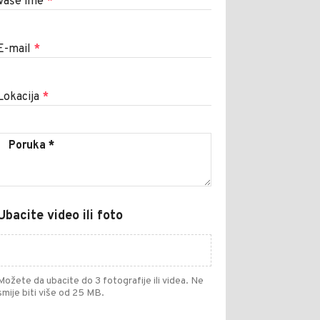
Vaše ime
*
E-mail
*
Lokacija
*
Ubacite video ili foto
Možete da ubacite do 3 fotografije ili videa. Ne
smije biti više od 25 MB.