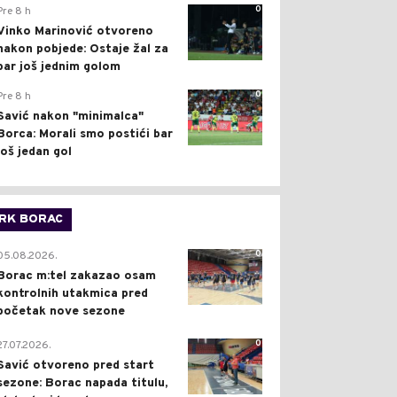
0
Pre 8 h
Vinko Marinović otvoreno
nakon pobjede: Ostaje žal za
bar još jednim golom
0
Pre 8 h
Savić nakon "minimalca"
Borca: Morali smo postići bar
još jedan gol
RK BORAC
0
05.08.2026.
Borac m:tel zakazao osam
kontrolnih utakmica pred
početak nove sezone
0
27.07.2026.
Savić otvoreno pred start
sezone: Borac napada titulu,