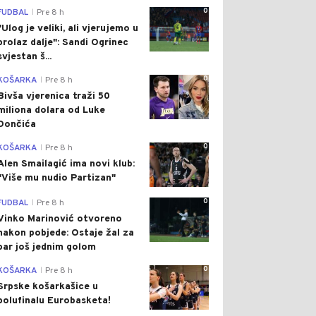
0
FUDBAL
Pre 8 h
|
"Ulog je veliki, ali vjerujemo u
prolaz dalje": Sandi Ogrinec
svjestan š...
0
KOŠARKA
Pre 8 h
|
Bivša vjerenica traži 50
miliona dolara od Luke
Dončića
XYNrY4
0
KOŠARKA
Pre 8 h
|
Alen Smailagić ima novi klub:
"Više mu nudio Partizan"
0
FUDBAL
Pre 8 h
|
Vinko Marinović otvoreno
nakon pobjede: Ostaje žal za
bar još jednim golom
0
KOŠARKA
Pre 8 h
|
Srpske košarkašice u
polufinalu Eurobasketa!