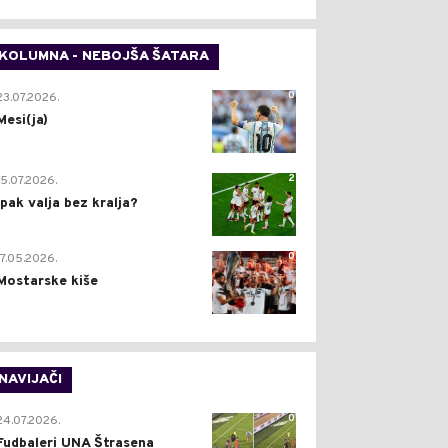
KOLUMNA - NEBOJŠA ŠATARA
0
23.07.2026.
Mesi(ja)
2
15.07.2026.
Ipak valja bez kralja?
0
17.05.2026.
Mostarske kiše
NAVIJAČI
0
24.07.2026.
Fudbaleri UNA Štrasena