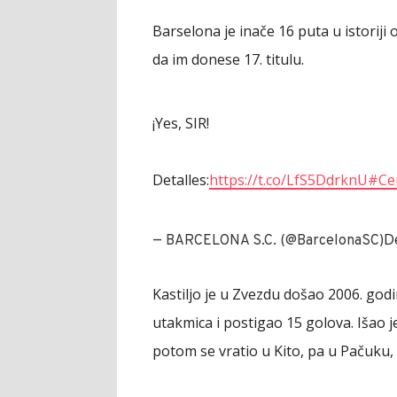
Barselona je inače 16 puta u istoriji os
da im donese 17. titulu.
¡Yes, SIR!
Detalles:
https://t.co/LfS5DdrknU
#Ce
D
— BARCELONA S.C. (@BarcelonaSC)
Kastiljo je u Zvezdu došao 2006. godi
utakmica i postigao 15 golova. Išao 
potom se vratio u Kito, pa u Pačuku, P