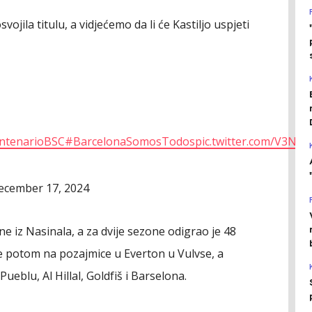
vojila titulu, a vidjećemo da li će Kastiljo uspjeti
ntenarioBSC
#BarcelonaSomosTodos
pic.twitter.com/V3NR
ecember 17, 2024
ne iz Nasinala, a za dvije sezone odigrao je 48
je potom na pozajmice u Everton u Vulvse, a
ueblu, Al Hillal, Goldfiš i Barselona.