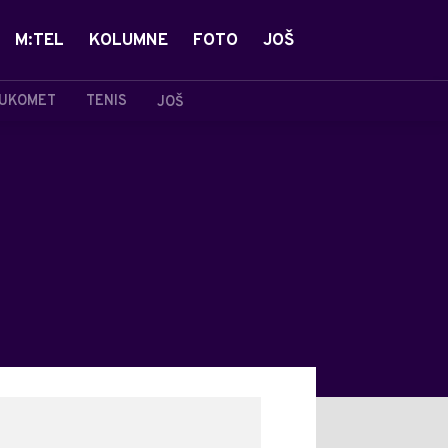
M:TEL
KOLUMNE
FOTO
JOŠ
UKOMET
TENIS
JOŠ