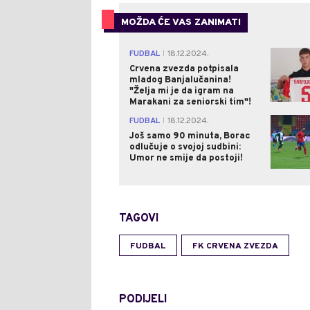
MOŽDA ĆE VAS ZANIMATI
FUDBAL
18.12.2024.
|
Crvena zvezda potpisala
mladog Banjalučanina!
"Želja mi je da igram na
Marakani za seniorski tim"!
FUDBAL
18.12.2024.
|
Još samo 90 minuta, Borac
odlučuje o svojoj sudbini:
Umor ne smije da postoji!
TAGOVI
FUDBAL
FK CRVENA ZVEZDA
PODIJELI