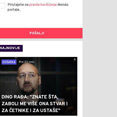
Pristajete na
pravila korišćenja
Mondo
portala.
POŠALJI
NAJNOVIJE
0
Pre 23 min
KOŠARKA
DINO RAĐA: "ZNATE ŠTA,
ZABOLI ME VIŠE ONA STVAR I
ZA ČETNIKE I ZA USTAŠE"