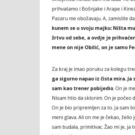
prihvatamo i Bošnjake i Arape i Kine
Pazaru me obožavaju. A, zamislite da
kunem se u svoju majku: Ništa mu 
žrtvu od sebe, a ovdje je prihvaćen 
mene on nije Obilić, on je samo Fe
Za kraj je imao poruku za kolegu tre
ga sigurno napao iz čista mira. J
sam kao trener pobijedio
. On je m
Nisam htio da sklonim. On je počeo d
On je bio pripremljen za to. Ja sam b
meni glava. Ali on me je čekao, želio
sam budala, primitivac. Žao mi je, ja t