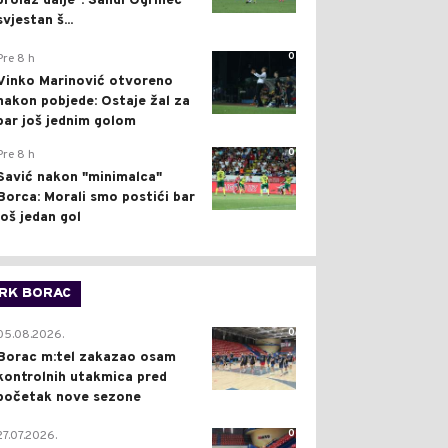
prolaz dalje": Sandi Ogrinec
svjestan š...
0
Pre 8 h
Vinko Marinović otvoreno
nakon pobjede: Ostaje žal za
bar još jednim golom
0
Pre 8 h
Savić nakon "minimalca"
Borca: Morali smo postići bar
još jedan gol
RK BORAC
0
05.08.2026.
Borac m:tel zakazao osam
kontrolnih utakmica pred
početak nove sezone
0
27.07.2026.