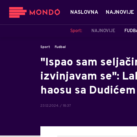
NASLOVNA
NAJNOVIJE
Sport:
NAJNOVIJE
FUDB
Sport
Fudbal
"Ispao sam seljačin
izvinjavam se": La
haosu sa Dudićem
23.12.2024. / 18:37