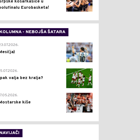
Srpske košarkašice u
polufinalu Eurobasketa!
KOLUMNA - NEBOJŠA ŠATARA
0
23.07.2026.
Mesi(ja)
2
15.07.2026.
Ipak valja bez kralja?
0
17.05.2026.
Mostarske kiše
NAVIJAČI