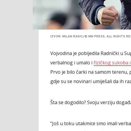
IZVOR: MILAN RASIC/© MN PRESS, ALL RIGHTS R
Vojvodina je pobijedila Radnički u Su
verbalnog i umalo i
fizičkog sukoba 
Prvo je bilo čarki na samom terenu, p
gdje su se novinari umiješali da ih ra
Šta se dogodilo? Svoju verziju događaj
"Još u toku utakmice smo imali verbaln