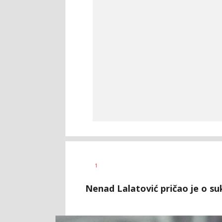
Bojan
AUTOR
1
Jakovljević
Nenad Lalatović pričao je o 