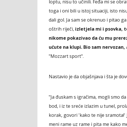
loptu, nisu to učinili. Feđa mi se obr
toga i oni bili u istoj situaciji, isto 
dali gol. Ja sam se okrenuo i pitao ga 
oštrih riječi,
izletjela mi i psovka,
nikome pokazivao da ću mu prereza
ućute na klupi. Bio sam nervozan, 
"Mozzart sport".
Nastavio je da objašnjava i šta je dov
"Ja đuskam s igračima, mogli smo da
bod, i iz te sreće izlazim u tunel, p
korak, govori 'kako te nije sramota!'
meni rame uz rame i pita me kako me