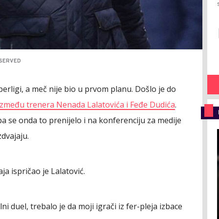
ESERVED
perligi, a meč nije bio u prvom planu. Došlo je do
između trenera Nenada Lalatovića i Feđe Dudića
.
a se onda to prenijelo i na konferenciju za medije
zdvajaju.
a ispričao je Lalatović.
i duel, trebalo je da moji igrači iz fer-pleja izbace