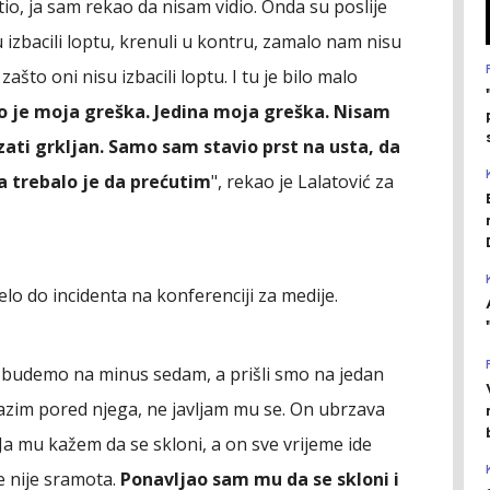
atio, ja sam rekao da nisam vidio. Onda su poslije
nisu izbacili loptu, krenuli u kontru, zamalo nam nisu
zašto oni nisu izbacili loptu. I tu je bilo malo
 to je moja greška. Jedina moja greška. Nisam
ti grkljan. Samo sam stavio prst na usta, da
a trebalo je da prećutim
", rekao je Lalatović za
elo do incidenta na konferenciji za medije.
 budemo na minus sedam, a prišli smo na jedan
rolazim pored njega, ne javljam mu se. On ubrzava
 Ja mu kažem da se skloni, a on sve vrijeme ide
 nije sramota.
Ponavljao sam mu da se skloni i