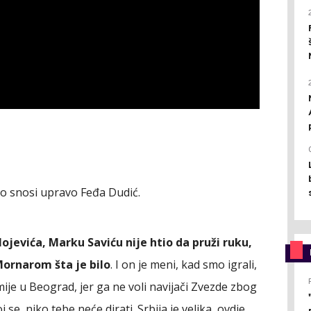
e to snosi upravo Feđa Dudić.
ojevića, Marku Saviću nije htio da pruži ruku,
Mornarom šta je bilo
. I on je meni, kad smo igrali,
ije u Beograd, jer ga ne voli navijači Zvezde zbog
se, niko tebe neće dirati. Srbija je velika, ovdje