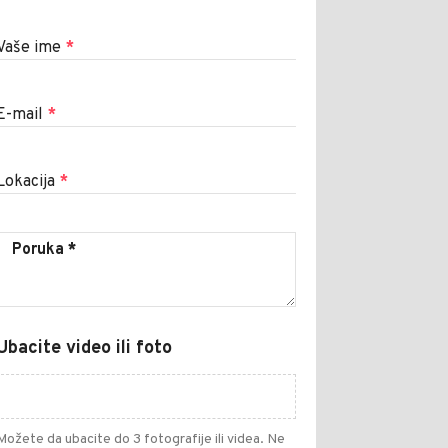
Vaše ime
*
E-mail
*
Lokacija
*
Ubacite video ili foto
Možete da ubacite do 3 fotografije ili videa. Ne