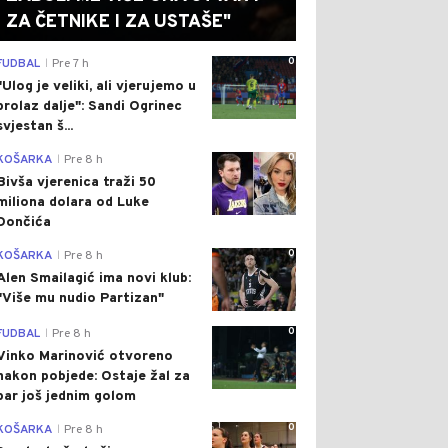
ZA ČETNIKE I ZA USTAŠE"
0
FUDBAL
Pre 7 h
|
"Ulog je veliki, ali vjerujemo u
prolaz dalje": Sandi Ogrinec
svjestan š...
0
KOŠARKA
Pre 8 h
|
Bivša vjerenica traži 50
miliona dolara od Luke
Dončića
0
KOŠARKA
Pre 8 h
|
Alen Smailagić ima novi klub:
"Više mu nudio Partizan"
0
FUDBAL
Pre 8 h
|
Vinko Marinović otvoreno
nakon pobjede: Ostaje žal za
bar još jednim golom
0
KOŠARKA
Pre 8 h
|