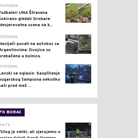
0
24.07.2026.
Fudbaleri UNA Štrasena
šokirano gledali Grobare:
Nevjerovatna scena na k...
0
22.07.2026.
Navijači pucali na autobus sa
Argentincima: Dvojica su
prebačena u bolnicu
1
07.07.2026.
Levski se oglasio: Saopštenje
bugarskog šampiona nekoliko
sati pred meč ...
FK BORAC
0
Pre 7 h
"Ulog je veliki, ali vjerujemo u