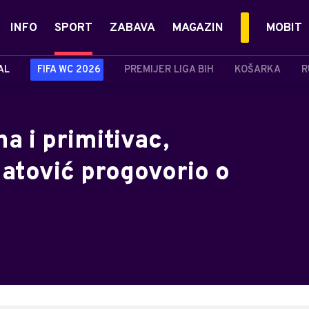
INFO
SPORT
ZABAVA
MAGAZIN
MOBIT
AL
FIFA WC 2026
PREMIJER LIGA BIH
KOŠARKA
R
a i primitivac,
latović progovorio o