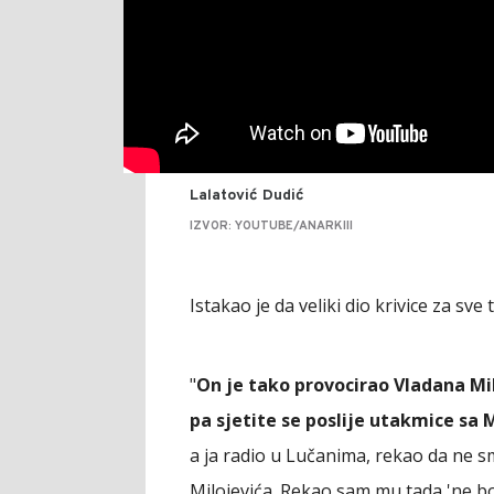
Lalatović Dudić
IZVOR: YOUTUBE/ANARKIII
Istakao je da veliki dio krivice za sv
"
On je tako provocirao Vladana Mil
pa sjetite se poslije utakmice sa 
a ja radio u Lučanima, rekao da ne sm
Milojevića. Rekao sam mu tada 'ne boj 