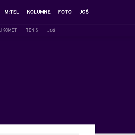
M:TEL
KOLUMNE
FOTO
JOŠ
UKOMET
TENIS
JOŠ