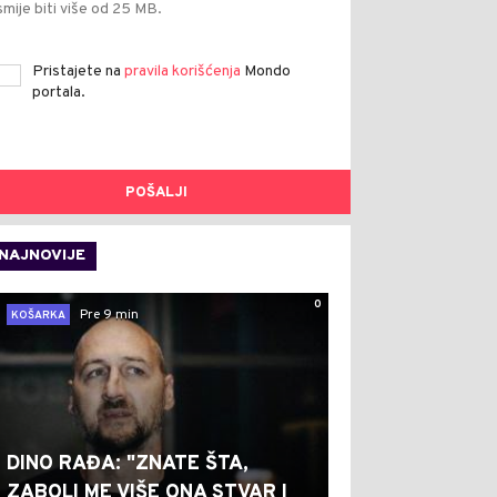
smije biti više od 25 MB.
Pristajete na
pravila korišćenja
Mondo
portala.
POŠALJI
NAJNOVIJE
0
Pre 9 min
KOŠARKA
DINO RAĐA: "ZNATE ŠTA,
ZABOLI ME VIŠE ONA STVAR I