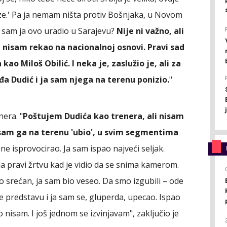
ze.' Pa ja nemam ništa protiv Bošnjaka, u Novom
 sam ja ovo uradio u Sarajevu?
Nije ni važno, ali
nisam rekao na nacionalnoj osnovi. Pravi sad
kao Miloš Obilić. I neka je, zaslužio je, ali za
đa Dudić i ja sam njega na terenu ponizio.
"
nera. "
Poštujem Dudića kao trenera, ali nisam
a sam ga na terenu 'ubio', u svim segmentima
ene isprovocirao. Ja sam ispao najveći seljak.
a pravi žrtvu kad je vidio da se snima kamerom.
io srećan, ja sam bio veseo. Da smo izgubili – ode
 je predstavu i ja sam se, gluperda, upecao. Ispao
o nisam. I još jednom se izvinjavam", zaključio je