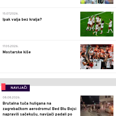
2
15.07.2026.
Ipak valja bez kralja?
0
17.05.2026.
Mostarske kiše
NAVIJAČI
0
08.08.2026.
Brutalna tuča huligana na
zagrebačkom aerodromu! Bed Blu Bojsi
napravili sačekušu, navijači padali po