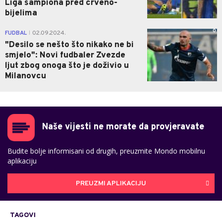
Liga šampiona pred crveno-
bijelima
0
FUDBAL
02.09.2024.
|
"Desilo se nešto što nikako ne bi
smjelo": Novi fudbaler Zvezde
ljut zbog onoga što je doživio u
Milanovcu
Naše vijesti ne morate da provjeravate
Budite bolje informisani od drugih, preuzmite Mondo mobilnu
aplikaciju
PREUZMI APLIKACIJU
TAGOVI