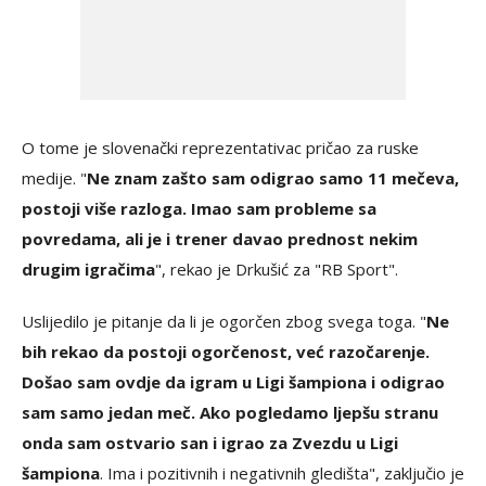
O tome je slovenački reprezentativac pričao za ruske
medije. "
Ne znam zašto sam odigrao samo 11 mečeva,
postoji više razloga. Imao sam probleme sa
povredama, ali je i trener davao prednost nekim
drugim igračima
", rekao je Drkušić za "RB Sport".
Uslijedilo je pitanje da li je ogorčen zbog svega toga. "
Ne
bih rekao da postoji ogorčenost, već razočarenje.
Došao sam ovdje da igram u Ligi šampiona i odigrao
sam samo jedan meč. Ako pogledamo ljepšu stranu
onda sam ostvario san i igrao za Zvezdu u Ligi
šampiona
. Ima i pozitivnih i negativnih gledišta", zaključio je