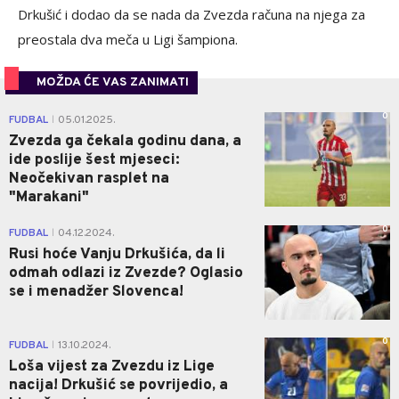
Drkušić i dodao da se nada da Zvezda računa na njega za
preostala dva meča u Ligi šampiona.
MOŽDA ĆE VAS ZANIMATI
0
FUDBAL
05.01.2025.
|
Zvezda ga čekala godinu dana, a
ide poslije šest mjeseci:
Neočekivan rasplet na
"Marakani"
0
FUDBAL
04.12.2024.
|
Rusi hoće Vanju Drkušića, da li
odmah odlazi iz Zvezde? Oglasio
se i menadžer Slovenca!
0
FUDBAL
13.10.2024.
|
Loša vijest za Zvezdu iz Lige
nacija! Drkušić se povrijedio, a