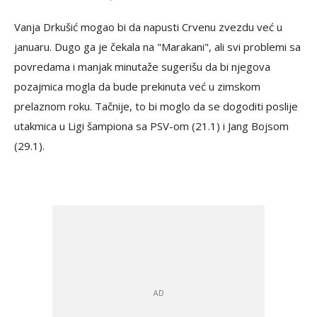
Vanja Drkušić mogao bi da napusti Crvenu zvezdu već u
januaru. Dugo ga je čekala na "Marakani", ali svi problemi sa
povredama i manjak minutaže sugerišu da bi njegova
pozajmica mogla da bude prekinuta već u zimskom
prelaznom roku. Tačnije, to bi moglo da se dogoditi poslije
utakmica u Ligi šampiona sa PSV-om (21.1) i Jang Bojsom
(29.1).