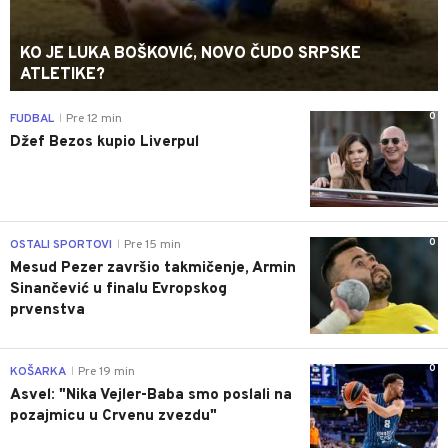
KO JE LUKA BOŠKOVIĆ, NOVO ČUDO SRPSKE
ATLETIKE?
0
FUDBAL
Pre 12 min
|
Džef Bezos kupio Liverpul
0
OSTALI SPORTOVI
Pre 15 min
|
Mesud Pezer završio takmičenje, Armin
Sinančević u finalu Evropskog
prvenstva
0
KOŠARKA
Pre 19 min
|
Asvel: "Nika Vejler-Baba smo poslali na
pozajmicu u Crvenu zvezdu"