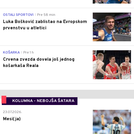
0
OSTALI SPORTOVI
Pre 58 min
|
Luka Bošković zablistao na Evropskom
prvenstvu u atletici
0
KOŠARKA
Pre 1 h
|
Crvena zvezda dovela još jednog
košarkaša Reala
KOLUMNA - NEBOJŠA ŠATARA
0
23.07.2026.
Mesi(ja)