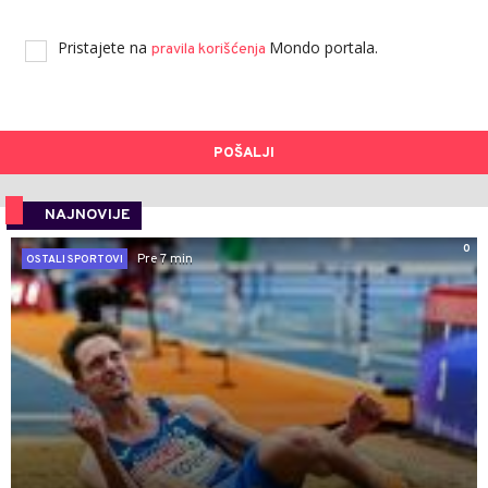
Pristajete na
Mondo portala.
pravila korišćenja
POŠALJI
NAJNOVIJE
0
Pre 7 min
OSTALI SPORTOVI