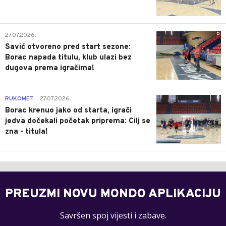
0
27.07.2026.
Savić otvoreno pred start sezone:
Borac napada titulu, klub ulazi bez
dugova prema igračima!
0
RUKOMET
27.07.2026.
|
Borac krenuo jako od starta, igrači
jedva dočekali početak priprema: Cilj se
zna - titula!
PREUZMI NOVU MONDO APLIKACIJU
Savršen spoj vijesti i zabave.