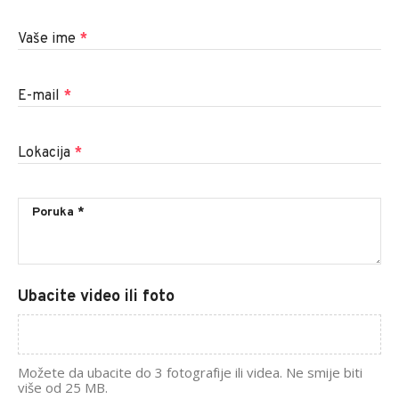
Vaše ime
*
E-mail
*
Lokacija
*
Ubacite video ili foto
Možete da ubacite do 3 fotografije ili videa. Ne smije biti
više od 25 MB.