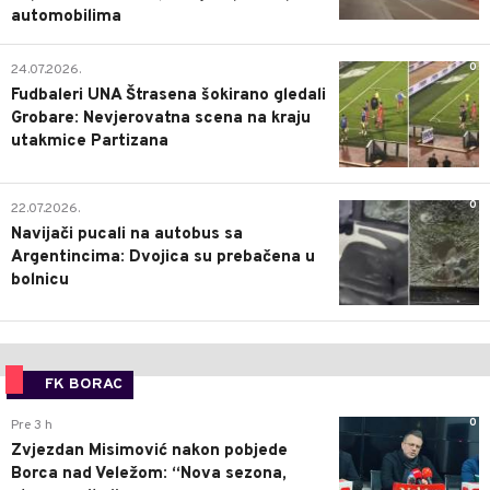
automobilima
0
24.07.2026.
Fudbaleri UNA Štrasena šokirano gledali
Grobare: Nevjerovatna scena na kraju
utakmice Partizana
0
22.07.2026.
Navijači pucali na autobus sa
Argentincima: Dvojica su prebačena u
bolnicu
FK BORAC
0
Pre 3 h
Zvjezdan Misimović nakon pobjede
Borca nad Veležom: “Nova sezona,