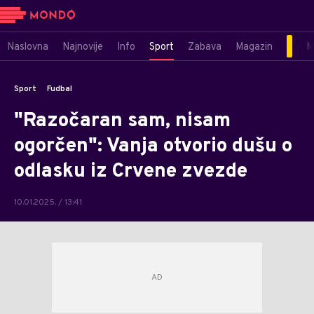
Naslovna
Najnovije
Info
Sport
Zabava
Magazin
M
Sport
Fudbal
"Razočaran sam, nisam
ogorčen": Vanja otvorio dušu o
odlasku iz Crvene zvezde
10.01.2025. / 13:41