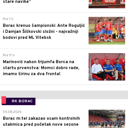
stare navike”
0
Pre 7 h
Borac krenuo šampionski: Ante Roguljić
i Damjan Šiškovski složni - najvažniji
bodovi pred ML Vitebsk
1
Pre 17 h
Marinović nakon trijumfa Borca na
startu prvenstva: Momci dobro rade,
imamo širinu za dva fronta!
RK BORAC
0
05.08.2026.
Borac m:tel zakazao osam kontrolnih
utakmica pred početak nove sezone