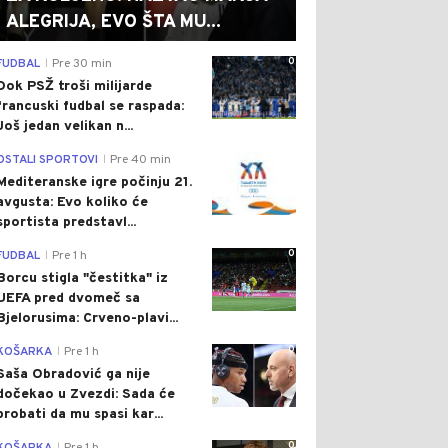
ALEGRIJA, EVO ŠTA MU...
0
FUDBAL
Pre 30 min
|
Dok PSŽ troši milijarde
francuski fudbal se raspada:
Još jedan velikan n...
0
OSTALI SPORTOVI
Pre 40 min
|
Mediteranske igre počinju 21.
avgusta: Evo koliko će
sportista predstavl...
0
FUDBAL
Pre 1 h
|
Borcu stigla "čestitka" iz
UEFA pred dvomeč sa
Bjelorusima: Crveno-plavi...
0
KOŠARKA
Pre 1 h
|
Saša Obradović ga nije
dočekao u Zvezdi: Sada će
probati da mu spasi kar...
0
|