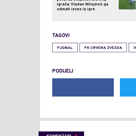
igrača: Vladan Milojević ga
odmah izveo iz igre
TAGOVI
FUDBAL
FK CRVENA ZVEZDA
V
PODIJELI