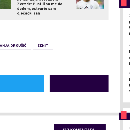
Zvezde: Pustili su me da
dođem, ostvario sam
dječački san
ANJA DRKUŠIĆ
ZENIT