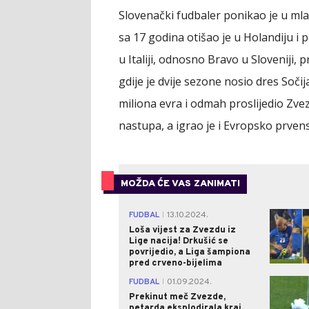
Slovenački fudbaler ponikao je u mla
sa 17 godina otišao je u Holandiju i 
u Italiji, odnosno Bravo u Sloveniji,
gdije je dvije sezone nosio dres Sočij
miliona evra i odmah proslijedio Zvez
nastupa, a igrao je i Evropsko prven
MOŽDA ĆE VAS ZANIMATI
FUDBAL
13.10.2024.
|
Loša vijest za Zvezdu iz
Lige nacija! Drkušić se
povrijedio, a Liga šampiona
pred crveno-bijelima
FUDBAL
01.09.2024.
|
Prekinut meč Zvezde,
petarda eksplodirala kraj