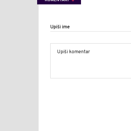
KOMENTARI
0
Upiši ime