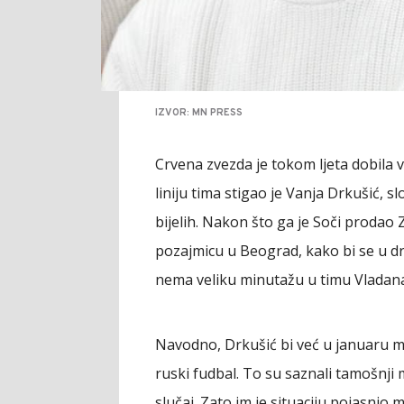
IZVOR: MN PRESS
Crvena zvezda je tokom ljeta dobila 
liniju tima stigao je Vanja Drkušić, s
bijelih. Nakon što ga je Soči prodao 
pozajmicu u Beograd, kako bi se u d
nema veliku minutažu u timu Vladana M
Navodno, Drkušić bi već u januaru mo
ruski fudbal. To su saznali tamošnji me
slučaj. Zato im je situaciju pojasnio