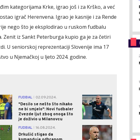
đim kategorijama Krke, igrao još i za Krško, a već
postao igrač Herenvena. Igrao je kasnije i za Rende
 prije nego što je eksplodirao u ruskom fudbalu
a. Zenit iz Sankt Peterburga kupio ga je za četiri
di. U seniorskoj reprezentaciji Slovenije ima 17
stvo u Njemačkoj u ljeto 2024. godine.
0
0
FUDBAL
02.09.2024.
|
"Desilo se nešto što nikako
ne bi smjelo": Novi fudbaler
Zvezde ljut zbog onoga što
je doživio u Milanovcu
1
0
FUDBAL
16.08.2024.
|
Drkušić stigao da
komanduje odbranom