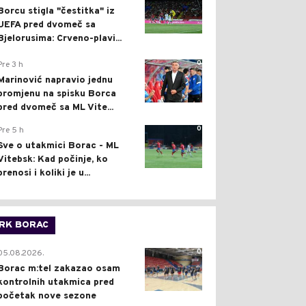
Borcu stigla "čestitka" iz
UEFA pred dvomeč sa
Bjelorusima: Crveno-plavi...
0
Pre 3 h
Marinović napravio jednu
promjenu na spisku Borca
pred dvomeč sa ML Vite...
0
Pre 5 h
Sve o utakmici Borac - ML
Vitebsk: Kad počinje, ko
prenosi i koliki je u...
RK BORAC
0
05.08.2026.
Borac m:tel zakazao osam
kontrolnih utakmica pred
početak nove sezone