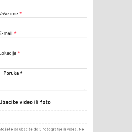
Vaše ime
*
E-mail
*
Lokacija
*
Ubacite video ili foto
Možete da ubacite do 3 fotografije ili videa. Ne