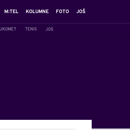
M:TEL
KOLUMNE
FOTO
JOŠ
UKOMET
TENIS
JOŠ