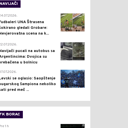
NAVIJAČI
0
24.07.2026.
Fudbaleri UNA Štrasena
šokirano gledali Grobare:
Nevjerovatna scena na k...
0
22.07.2026.
Navijači pucali na autobus sa
Argentincima: Dvojica su
prebačena u bolnicu
1
07.07.2026.
Levski se oglasio: Saopštenje
bugarskog šampiona nekoliko
sati pred meč ...
FK BORAC
0
Pre 1 h