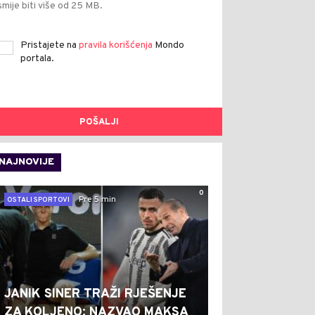
smije biti više od 25 MB.
Pristajete na
pravila korišćenja
Mondo
portala.
POŠALJI
NAJNOVIJE
0
Pre 5 min
OSTALI SPORTOVI
JANIK SINER TRAŽI RJEŠENJE
ZA KOLJENO: NAZVAO MAKSA