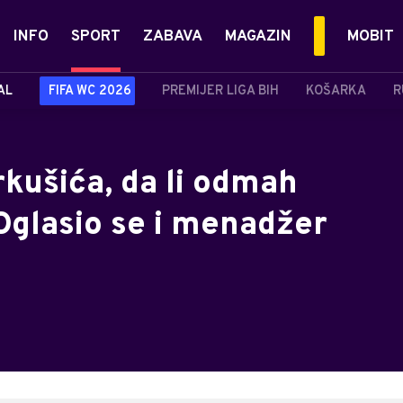
INFO
SPORT
ZABAVA
MAGAZIN
MOBIT
AL
FIFA WC 2026
PREMIJER LIGA BIH
KOŠARKA
R
kušića, da li odmah
Oglasio se i menadžer