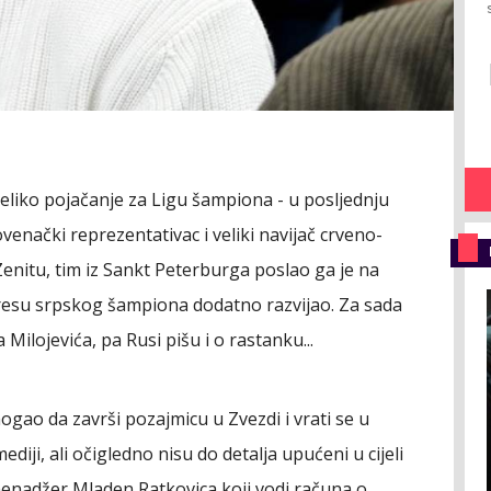
veliko pojačanje za Ligu šampiona - u posljednju
lovenački reprezentativac i veliki navijač crveno-
Zenitu, tim iz Sankt Peterburga poslao ga je na
resu srpskog šampiona dodatno razvijao. Za sada
ilojevića, pa Rusi pišu i o rastanku...
gao da završi pozajmicu u Zvezdi i vrati se u
diji, ali očigledno nisu do detalja upućeni u cijeli
 menadžer Mladen Ratkovica koji vodi računa o