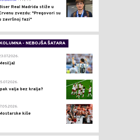
KOŠARKA
Pre 1 h
Biser Real Madrida stiže u
Crvenu zvezdu: "Pregovori su
u završnoj fazi"
KOLUMNA - NEBOJŠA ŠATARA
0
23.07.2026.
Mesi(ja)
2
15.07.2026.
Ipak valja bez kralja?
0
17.05.2026.
Mostarske kiše