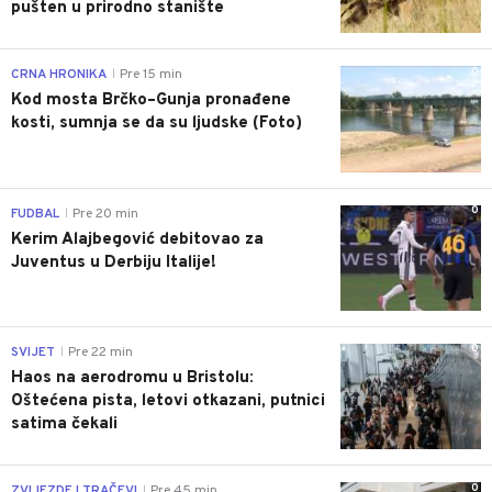
pušten u prirodno stanište
0
CRNA HRONIKA
Pre 15 min
|
Kod mosta Brčko–Gunja pronađene
kosti, sumnja se da su ljudske (Foto)
0
FUDBAL
Pre 20 min
|
Kerim Alajbegović debitovao za
Juventus u Derbiju Italije!
0
SVIJET
Pre 22 min
|
Haos na aerodromu u Bristolu:
Oštećena pista, letovi otkazani, putnici
satima čekali
0
ZVIJEZDE I TRAČEVI
Pre 45 min
|