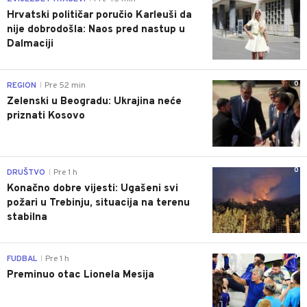
Hrvatski političar poručio Karleuši da
nije dobrodošla: Naos pred nastup u
Dalmaciji
0
REGION
Pre 52 min
|
Zelenski u Beogradu: Ukrajina neće
priznati Kosovo
0
DRUŠTVO
Pre 1 h
|
Konačno dobre vijesti: Ugašeni svi
požari u Trebinju, situacija na terenu
stabilna
0
FUDBAL
Pre 1 h
|
Preminuo otac Lionela Mesija