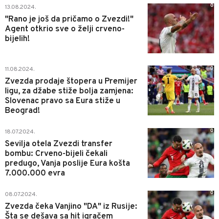
0
13.08.2024.
"Rano je još da pričamo o Zvezdi!"
Agent otkrio sve o želji crveno-
bijelih!
0
11.08.2024.
Zvezda prodaje štopera u Premijer
ligu, za džabe stiže bolja zamjena:
Slovenac pravo sa Eura stiže u
Beograd!
0
18.07.2024.
Sevilja otela Zvezdi transfer
bombu: Crveno-bijeli čekali
predugo, Vanja poslije Eura košta
7.000.000 evra
0
08.07.2024.
Zvezda čeka Vanjino "DA" iz Rusije:
Šta se dešava sa hit igračem