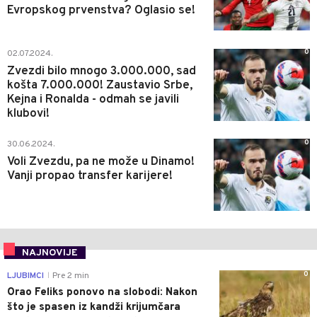
Evropskog prvenstva? Oglasio se!
0
02.07.2024.
Zvezdi bilo mnogo 3.000.000, sad
košta 7.000.000! Zaustavio Srbe,
Kejna i Ronalda - odmah se javili
klubovi!
0
30.06.2024.
Voli Zvezdu, pa ne može u Dinamo!
Vanji propao transfer karijere!
NAJNOVIJE
0
LJUBIMCI
Pre 2 min
|
Orao Feliks ponovo na slobodi: Nakon
što je spasen iz kandži krijumčara