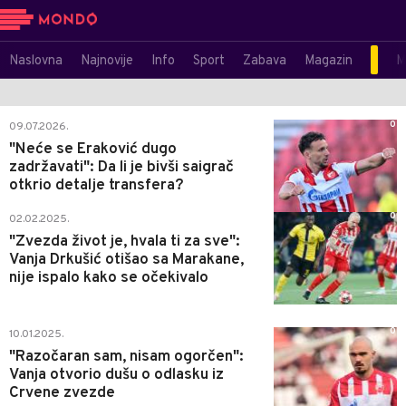
Naslovna
Najnovije
Info
Sport
Zabava
Magazin
M
0
09.07.2026.
"Neće se Eraković dugo
zadržavati": Da li je bivši saigrač
otkrio detalje transfera?
0
02.02.2025.
"Zvezda život je, hvala ti za sve":
Vanja Drkušić otišao sa Marakane,
nije ispalo kako se očekivalo
0
10.01.2025.
"Razočaran sam, nisam ogorčen":
Vanja otvorio dušu o odlasku iz
Crvene zvezde