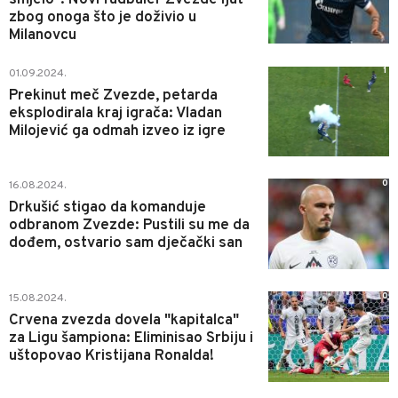
zbog onoga što je doživio u
Milanovcu
1
01.09.2024.
Prekinut meč Zvezde, petarda
eksplodirala kraj igrača: Vladan
Milojević ga odmah izveo iz igre
0
16.08.2024.
Drkušić stigao da komanduje
odbranom Zvezde: Pustili su me da
dođem, ostvario sam dječački san
0
15.08.2024.
Crvena zvezda dovela "kapitalca"
za Ligu šampiona: Eliminisao Srbiju i
uštopovao Kristijana Ronalda!