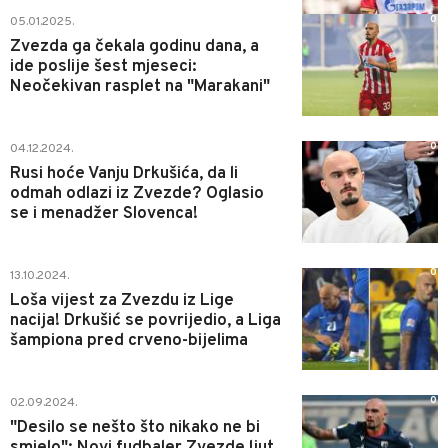
0
05.01.2025.
Zvezda ga čekala godinu dana, a
ide poslije šest mjeseci:
Neočekivan rasplet na "Marakani"
0
04.12.2024.
Rusi hoće Vanju Drkušića, da li
odmah odlazi iz Zvezde? Oglasio
se i menadžer Slovenca!
0
13.10.2024.
Loša vijest za Zvezdu iz Lige
nacija! Drkušić se povrijedio, a Liga
šampiona pred crveno-bijelima
0
02.09.2024.
"Desilo se nešto što nikako ne bi
smjelo": Novi fudbaler Zvezde ljut