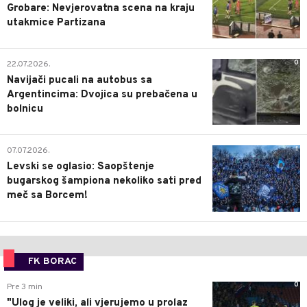
Grobare: Nevjerovatna scena na kraju
utakmice Partizana
0
22.07.2026.
Navijači pucali na autobus sa
Argentincima: Dvojica su prebačena u
bolnicu
1
07.07.2026.
Levski se oglasio: Saopštenje
bugarskog šampiona nekoliko sati pred
meč sa Borcem!
FK BORAC
0
Pre 3 min
"Ulog je veliki, ali vjerujemo u prolaz