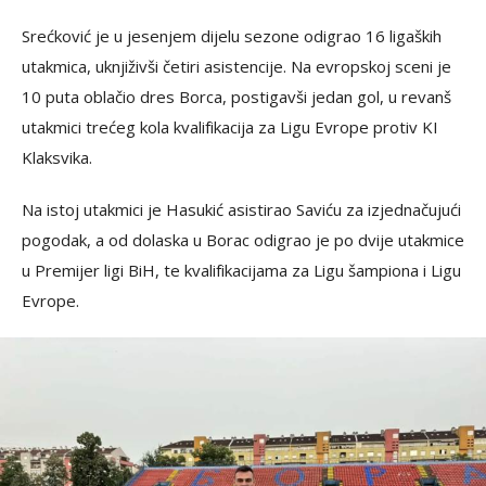
Srećković je u jesenjem dijelu sezone odigrao 16 ligaških
utakmica, uknjiživši četiri asistencije. Na evropskoj sceni je
10 puta oblačio dres Borca, postigavši jedan gol, u revanš
utakmici trećeg kola kvalifikacija za Ligu Evrope protiv KI
Klaksvika.
Na istoj utakmici je Hasukić asistirao Saviću za izjednačujući
pogodak, a od dolaska u Borac odigrao je po dvije utakmice
u Premijer ligi BiH, te kvalifikacijama za Ligu šampiona i Ligu
Evrope.