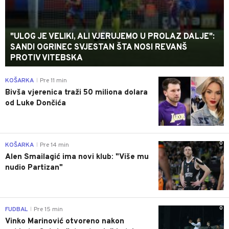
"ULOG JE VELIKI, ALI VJERUJEMO U PROLAZ DALJE":
SANDI OGRINEC SVJESTAN ŠTA NOSI REVANŠ
PROTIV VITEBSKA
0
KOŠARKA
Pre 11 min
|
Bivša vjerenica traži 50 miliona dolara
od Luke Dončića
0
KOŠARKA
Pre 14 min
|
Alen Smailagić ima novi klub: "Više mu
nudio Partizan"
0
FUDBAL
Pre 15 min
|
Vinko Marinović otvoreno nakon