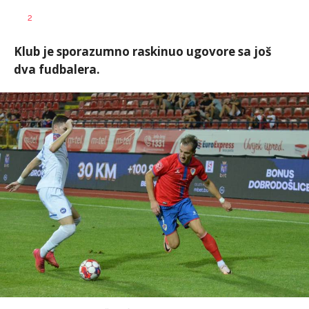
Dragan
AUTOR
2
Šutvić
Klub je sporazumno raskinuo ugovore sa još
dva fudbalera.