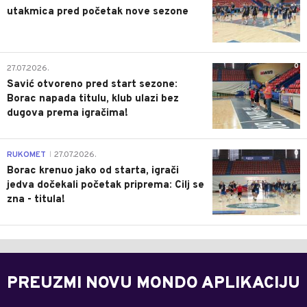
utakmica pred početak nove sezone
0
27.07.2026.
Savić otvoreno pred start sezone:
Borac napada titulu, klub ulazi bez
dugova prema igračima!
0
RUKOMET
27.07.2026.
|
Borac krenuo jako od starta, igrači
jedva dočekali početak priprema: Cilj se
zna - titula!
PREUZMI NOVU MONDO APLIKACIJU