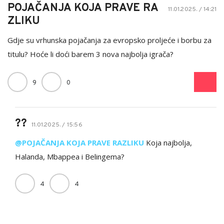
POJAČANJA KOJA PRAVE RA
11.01.2025. / 14:21
ZLIKU
Gdje su vrhunska pojačanja za evropsko proljeće i borbu za
titulu? Hoće li doći barem 3 nova najbolja igrača?
9
0
??
11.01.2025. / 15:56
@POJAČANJA KOJA PRAVE RAZLIKU
Koja najbolja,
Halanda, Mbappea i Belingema?
4
4