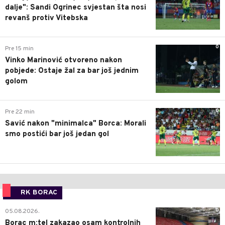
dalje": Sandi Ogrinec svjestan šta nosi
revanš protiv Vitebska
0
Pre 15 min
Vinko Marinović otvoreno nakon
pobjede: Ostaje žal za bar još jednim
golom
0
Pre 22 min
Savić nakon "minimalca" Borca: Morali
smo postići bar još jedan gol
RK BORAC
0
05.08.2026.
Borac m:tel zakazao osam kontrolnih