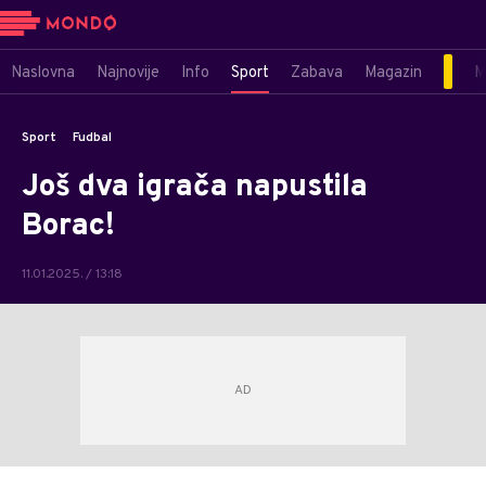
Naslovna
Najnovije
Info
Sport
Zabava
Magazin
M
Sport
Fudbal
Još dva igrača napustila
Borac!
11.01.2025. / 13:18