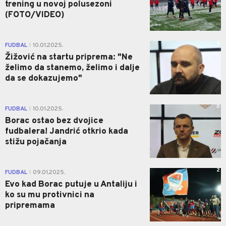
trening u novoj polusezoni
(FOTO/VIDEO)
0
FUDBAL
10.01.2025.
|
Žižović na startu priprema: "Ne
želimo da stanemo, želimo i dalje
da se dokazujemo"
0
FUDBAL
10.01.2025.
|
Borac ostao bez dvojice
fudbalera! Jandrić otkrio kada
stižu pojačanja
2
FUDBAL
09.01.2025.
|
Evo kad Borac putuje u Antaliju i
ko su mu protivnici na
pripremama