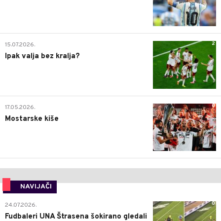
2
15.07.2026.
Ipak valja bez kralja?
0
17.05.2026.
Mostarske kiše
NAVIJAČI
0
24.07.2026.
Fudbaleri UNA Štrasena šokirano gledali