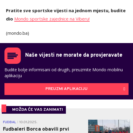
Pratite sve sportske vijesti na jednom mjestu, budite
dio
Mondo sportske zajednice na Viberu!
(mondo.ba)
Naše vijesti ne morate da provjeravate
Budite bolje informisani od drugih, preuzmite Mondo mobilnu
aplikaciju
PREUZMI APLIKACIJU
MOŽDA ĆE VAS ZANIMATI
0
FUDBAL
10.01.2025.
|
Fudbaleri Borca obavili prvi