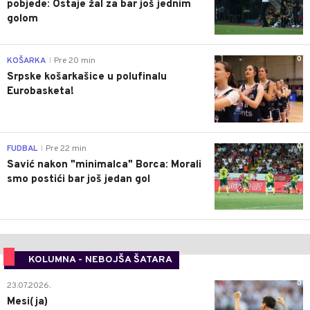
pobjede: Ostaje žal za bar još jednim
golom
0
KOŠARKA
Pre 20 min
|
Srpske košarkašice u polufinalu
Eurobasketa!
0
FUDBAL
Pre 22 min
|
Savić nakon "minimalca" Borca: Morali
smo postići bar još jedan gol
KOLUMNA - NEBOJŠA ŠATARA
0
23.07.2026.
Mesi(ja)