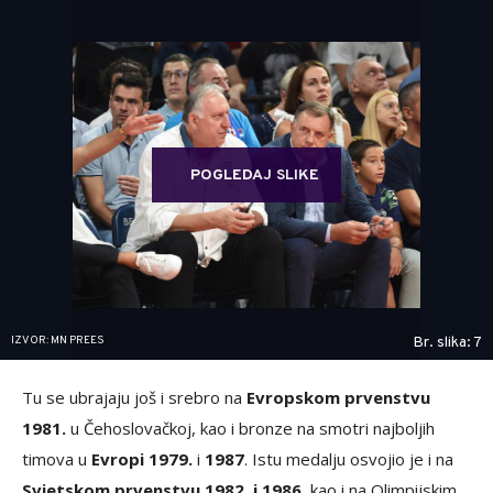
POGLEDAJ SLIKE
IZVOR: MN PREES
Br. slika: 7
Tu se ubrajaju još i srebro na
Evropskom prvenstvu
1981.
u Čehoslovačkoj, kao i bronze na smotri najboljih
timova u
Evropi 1979.
i
1987
. Istu medalju osvojio je i na
Svjetskom prvenstvu 1982. i 1986,
kao i na Olimpijskim