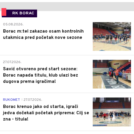
RK BORAC
0
05.08.2026.
Borac m:tel zakazao osam kontrolnih
utakmica pred početak nove sezone
0
27.07.2026.
Savić otvoreno pred start sezone:
Borac napada titulu, klub ulazi bez
dugova prema igračima!
0
RUKOMET
27.07.2026.
|
Borac krenuo jako od starta, igrači
jedva dočekali početak priprema: Cilj se
zna - titula!