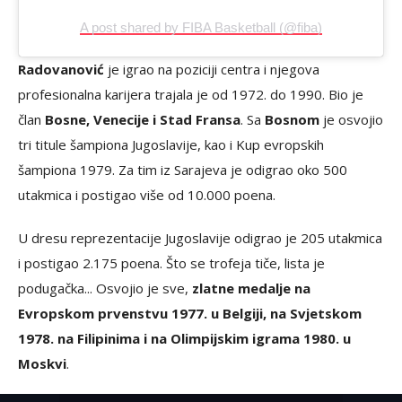
A post shared by FIBA Basketball (@fiba)
Radovanović
je igrao na poziciji centra i njegova
profesionalna karijera trajala je od 1972. do 1990. Bio je
član
Bosne, Venecije i Stad Fransa
. Sa
Bosnom
je osvojio
tri titule šampiona Jugoslavije, kao i Kup evropskih
šampiona 1979. Za tim iz Sarajeva je odigrao oko 500
utakmica i postigao više od 10.000 poena.
U dresu reprezentacije Jugoslavije odigrao je 205 utakmica
i postigao 2.175 poena. Što se trofeja tiče, lista je
podugačka... Osvojio je sve,
zlatne medalje na
Evropskom prvenstvu 1977. u Belgiji, na Svjetskom
1978. na Filipinima i na Olimpijskim igrama 1980. u
Moskvi
.