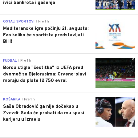
ivici bankrota i gašenja
0
OSTALI SPORTOVI
Pre 1 h
|
Mediteranske igre počinju 21. avgusta:
Evo koliko će sportista predstavljati
BiH!
0
FUDBAL
Pre 1 h
|
Borcu stigla "čestitka" iz UEFA pred
dvomeč sa Bjelorusima: Crveno-plavi
moraju da plate 12.750 evra!
0
KOŠARKA
Pre 1 h
|
Saša Obradović ga nije dočekao u
Zvezdi: Sada će probati da mu spasi
karijeru u Izraelu