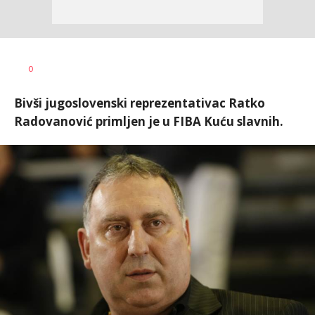
Nebojša
AUTOR
0
Šatara
Bivši jugoslovenski reprezentativac Ratko
Radovanović primljen je u FIBA Kuću slavnih.