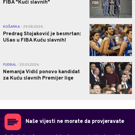
FIBA "Kući slavnih"
0
KOŠARKA
29.08.2024.
|
Predrag Stojaković je besmrtan:
Ušao u FIBA Kuću slavnih!
0
FUDBAL
25.03.2024.
|
Nemanja Vidić ponovo kandidat
za Kuću slavnih Premijer lige
Naše vijesti ne morate da provjeravate