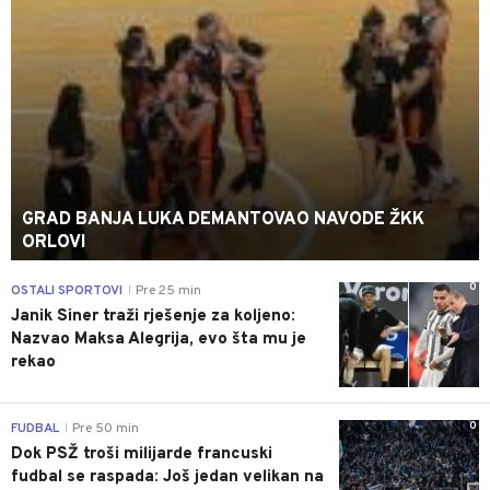
GRAD BANJA LUKA DEMANTOVAO NAVODE ŽKK
ORLOVI
0
OSTALI SPORTOVI
Pre 25 min
|
Janik Siner traži rješenje za koljeno:
Nazvao Maksa Alegrija, evo šta mu je
rekao
0
FUDBAL
Pre 50 min
|
Dok PSŽ troši milijarde francuski
fudbal se raspada: Još jedan velikan na