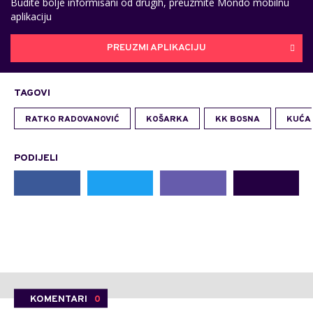
Budite bolje informisani od drugih, preuzmite Mondo mobilnu
aplikaciju
PREUZMI APLIKACIJU
TAGOVI
RATKO RADOVANOVIĆ
KOŠARKA
KK BOSNA
KUĆA 
PODIJELI
KOMENTARI
0