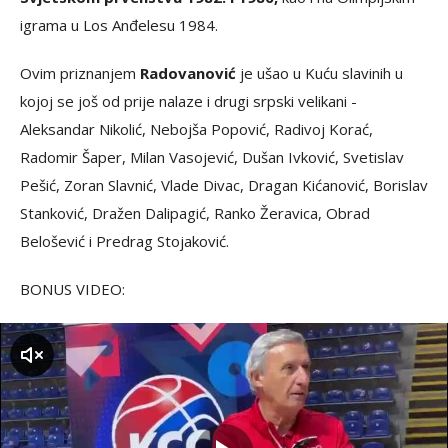
igrama u Los Anđelesu 1984.
Ovim priznanjem
Radovanović
je ušao u Kuću slavinih u
kojoj se još od prije nalaze i drugi srpski velikani -
Aleksandar Nikolić, Nebojša Popović, Radivoj Korać,
Radomir Šaper, Milan Vasojević, Dušan Ivković, Svetislav
Pešić, Zoran Slavnić, Vlade Divac, Dragan Kićanović, Borislav
Stanković, Dražen Dalipagić, Ranko Žeravica, Obrad
Belošević i Predrag Stojaković.
BONUS VIDEO:
zvuk