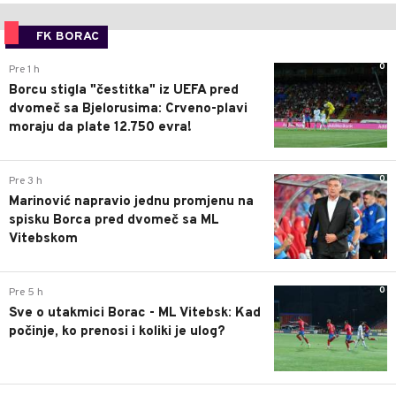
FK BORAC
0
Pre 1 h
Borcu stigla "čestitka" iz UEFA pred
dvomeč sa Bjelorusima: Crveno-plavi
moraju da plate 12.750 evra!
0
Pre 3 h
Marinović napravio jednu promjenu na
spisku Borca pred dvomeč sa ML
Vitebskom
0
Pre 5 h
Sve o utakmici Borac - ML Vitebsk: Kad
počinje, ko prenosi i koliki je ulog?