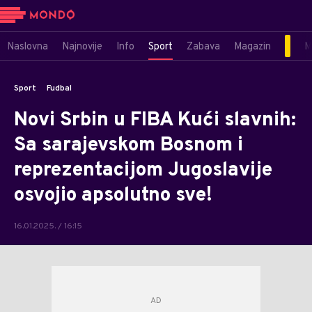
Naslovna
Najnovije
Info
Sport
Zabava
Magazin
M
Sport
Fudbal
Novi Srbin u FIBA Kući slavnih:
Sa sarajevskom Bosnom i
reprezentacijom Jugoslavije
osvojio apsolutno sve!
16.01.2025. / 16:15