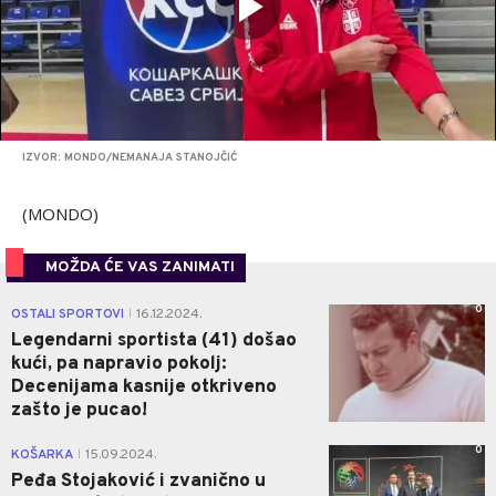
IZVOR: MONDO/NEMANAJA STANOJČIĆ
(MONDO)
MOŽDA ĆE VAS ZANIMATI
0
OSTALI SPORTOVI
16.12.2024.
|
Legendarni sportista (41) došao
kući, pa napravio pokolj:
Decenijama kasnije otkriveno
zašto je pucao!
0
KOŠARKA
15.09.2024.
|
Peđa Stojaković i zvanično u