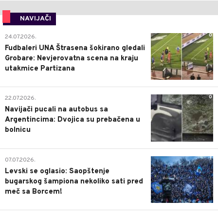
NAVIJAČI
0
24.07.2026.
Fudbaleri UNA Štrasena šokirano gledali
Grobare: Nevjerovatna scena na kraju
utakmice Partizana
0
22.07.2026.
Navijači pucali na autobus sa
Argentincima: Dvojica su prebačena u
bolnicu
1
07.07.2026.
Levski se oglasio: Saopštenje
bugarskog šampiona nekoliko sati pred
meč sa Borcem!