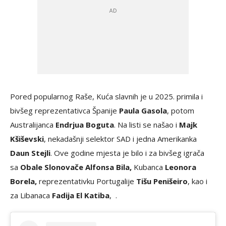
Pored popularnog Raše, Kuća slavnih je u 2025. primila i
bivšeg reprezentativca Španije
Paula Gasola
, potom
Australijanca
Endrjua Boguta
. Na listi se našao i
Majk
Kšiševski
, nekadašnji selektor SAD i jedna Amerikanka
Daun Stejli
. Ove godine mjesta je bilo i za bivšeg igrača
sa
Obale Slonovače Alfonsa Bila,
Kubanca
Leonora
Borela,
reprezentativku Portugalije
Tišu Penišeiro
, kao i
za Libanaca
Fadija El Katiba
, .