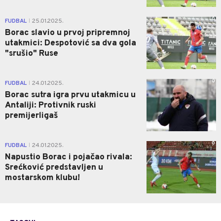
0
FUDBAL
25.01.2025.
|
Borac slavio u prvoj pripremnoj
utakmici: Despotović sa dva gola
"srušio" Ruse
0
FUDBAL
24.01.2025.
|
Borac sutra igra prvu utakmicu u
Antaliji: Protivnik ruski
premijerligaš
0
FUDBAL
24.01.2025.
|
Napustio Borac i pojačao rivala:
Srećković predstavljen u
mostarskom klubu!