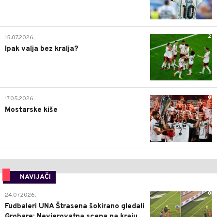
2
15.07.2026.
Ipak valja bez kralja?
0
17.05.2026.
Mostarske kiše
NAVIJAČI
0
24.07.2026.
Fudbaleri UNA Štrasena šokirano gledali
Grobare: Nevjerovatna scena na kraju