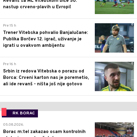
Revanš sa ML Vitebskom biće 50.
nastup crveno-plavih u Evropi!
0
Pre 15 h
Trener Vitebska pohvalio Banjalučane:
Publika Borčev 12. igrač, uživanje je
igrati u ovakvom ambijentu
0
Pre 16 h
Srbin iz redova Vitebska o porazu od
Borca: Crveni karton nas je poremetio,
ali ide revanš - ništa još nije gotovo
RK BORAC
0
05.08.2026.
Borac m:tel zakazao osam kontrolnih