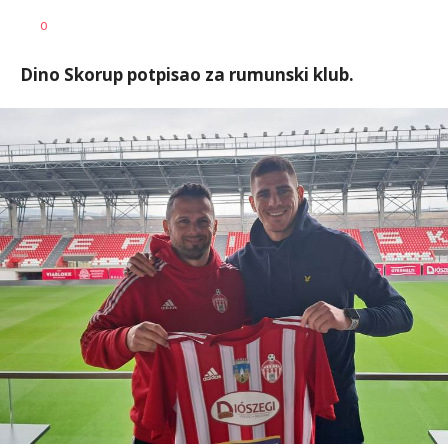
Haris
AUTOR
0
Krhalić
Dino Skorup potpisao za rumunski klub.