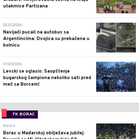
utakmice Partizana
0
22.07.2026.
Navijači pucali na autobus sa
Argentincima: Dvojica su prebačena u
bolnicu
1
07.07.2026.
Levski se oglasio: Saopštenje
bugarskog šampiona nekoliko sati pred
meč sa Borcem!
FK BORAC
0
Pre 6 h
Borac u Mađarskoj obilježava jubilej: