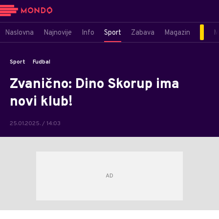
Naslovna
Najnovije
Info
Sport
Zabava
Magazin
M
Sport
Fudbal
Zvanično: Dino Skorup ima
novi klub!
25.01.2025. / 14:03