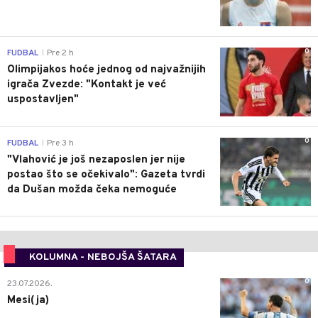
0
FUDBAL
Pre 2 h
|
Olimpijakos hoće jednog od najvažnijih
igrača Zvezde: "Kontakt je već
uspostavljen"
0
FUDBAL
Pre 3 h
|
"Vlahović je još nezaposlen jer nije
postao što se očekivalo": Gazeta tvrdi
da Dušan možda čeka nemoguće
KOLUMNA - NEBOJŠA ŠATARA
0
23.07.2026.
Mesi(ja)