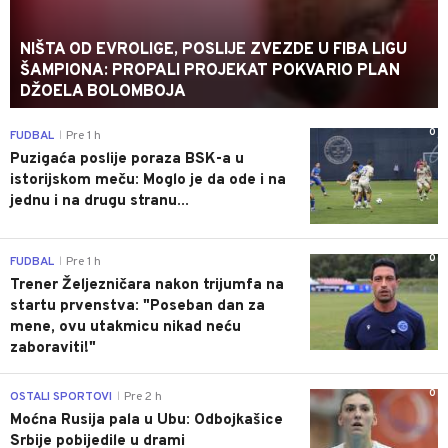
NIŠTA OD EVROLIGE, POSLIJE ZVEZDE U FIBA LIGU
ŠAMPIONA: PROPALI PROJEKAT POKVARIO PLAN
DŽOELA BOLOMBOJA
0
FUDBAL
Pre 1 h
|
Puzigaća poslije poraza BSK-a u
istorijskom meču: Moglo je da ode i na
jednu i na drugu stranu...
0
FUDBAL
Pre 1 h
|
Trener Željezničara nakon trijumfa na
startu prvenstva: "Poseban dan za
mene, ovu utakmicu nikad neću
zaboraviti!"
0
OSTALI SPORTOVI
Pre 2 h
|
Moćna Rusija pala u Ubu: Odbojkašice
Srbije pobijedile u drami