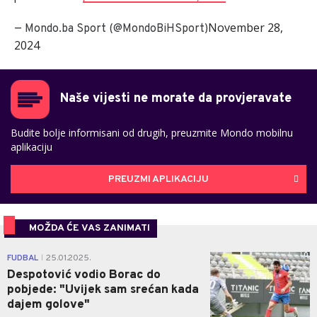
November 28,
— Mondo.ba Sport (@MondoBiHSport)
2024
Naše vijesti ne morate da provjeravate
Budite bolje informisani od drugih, preuzmite Mondo mobilnu
aplikaciju
PREUZMI APLIKACIJU
MOŽDA ĆE VAS ZANIMATI
0
FUDBAL
25.01.2025.
|
Despotović vodio Borac do
pobjede: "Uvijek sam srećan kada
dajem golove"