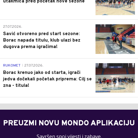
utakmica pred početak nove sezone
0
27.07.2026.
Savić otvoreno pred start sezone:
Borac napada titulu, klub ulazi bez
dugova prema igračima!
0
RUKOMET
27.07.2026.
|
Borac krenuo jako od starta, igrači
jedva dočekali početak priprema: Cilj se
zna - titula!
PREUZMI NOVU MONDO APLIKACIJU
Savršen spoj vijesti i zabave.