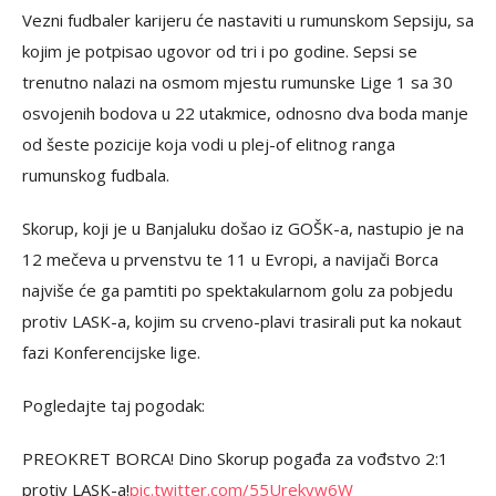
Vezni fudbaler karijeru će nastaviti u rumunskom Sepsiju, sa
kojim je potpisao ugovor od tri i po godine. Sepsi se
trenutno nalazi na osmom mjestu rumunske Lige 1 sa 30
osvojenih bodova u 22 utakmice, odnosno dva boda manje
od šeste pozicije koja vodi u plej-of elitnog ranga
rumunskog fudbala.
Skorup, koji je u Banjaluku došao iz GOŠK-a, nastupio je na
12 mečeva u prvenstvu te 11 u Evropi, a navijači Borca
najviše će ga pamtiti po spektakularnom golu za pobjedu
protiv LASK-a, kojim su crveno-plavi trasirali put ka nokaut
fazi Konferencijske lige.
Pogledajte taj pogodak:
PREOKRET BORCA! Dino Skorup pogađa za vođstvo 2:1
protiv LASK-a!
pic.twitter.com/55Urekyw6W