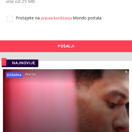
više od 25 MB.
Pristajete na
Mondo portala.
pravila korišćenja
POŠALJI
NAJNOVIJE
0
Pre 1 h
KOŠARKA