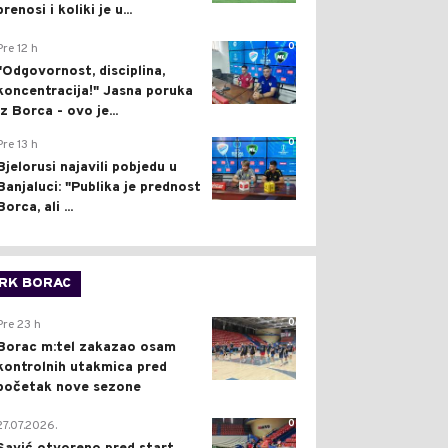
prenosi i koliki je u...
0
Pre 12 h
"Odgovornost, disciplina,
koncentracija!" Jasna poruka
iz Borca - ovo je...
0
Pre 13 h
Bjelorusi najavili pobjedu u
Banjaluci: "Publika je prednost
Borca, ali ...
RK BORAC
0
Pre 23 h
Borac m:tel zakazao osam
kontrolnih utakmica pred
početak nove sezone
0
27.07.2026.