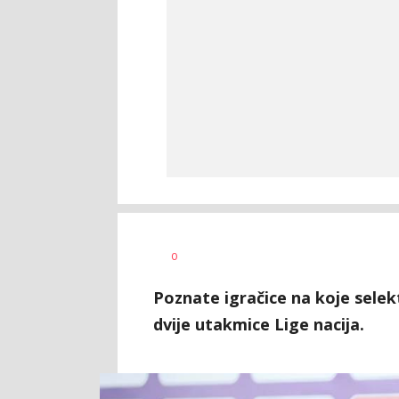
Haris
AUTOR
0
Krhalić
Poznate igračice na koje selek
dvije utakmice Lige nacija.