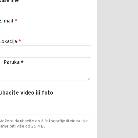
Vaše ime
*
E-mail
*
Lokacija
*
Ubacite video ili foto
Možete da ubacite do 3 fotografije ili videa. Ne
smije biti više od 25 MB.