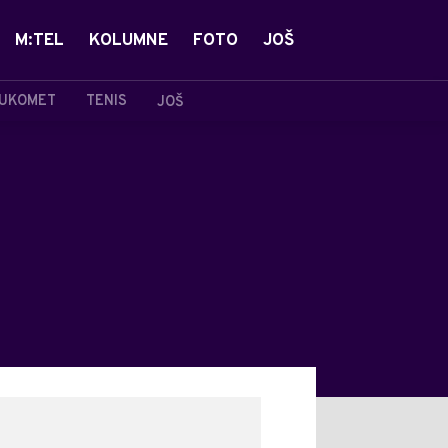
M:TEL
KOLUMNE
FOTO
JOŠ
UKOMET
TENIS
JOŠ