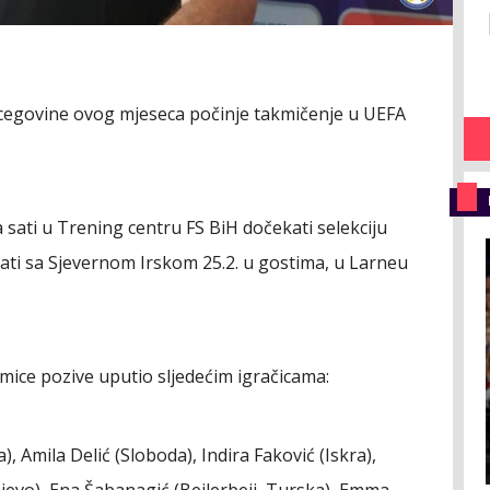
rcegovine ovog mjeseca počinje takmičenje u UEFA
 sati u Trening centru FS BiH dočekati selekciju
ati sa Sjevernom Irskom 25.2. u gostima, u Larneu
kmice pozive uputio sljedećim igračicama:
 Amila Delić (Sloboda), Indira Faković (Iskra),
evo), Ena Šabanagić (Bejlerbeji, Turska), Emma