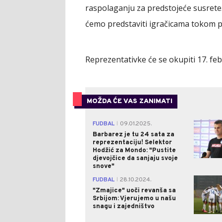
raspolaganju za predstojeće susrete. 
ćemo predstaviti igračicama tokom p
Reprezentativke će se okupiti 17. fe
MOŽDA ĆE VAS ZANIMATI
FUDBAL
09.01.2025.
|
Barbarez je tu 24 sata za
reprezentaciju! Selektor
Hodžić za Mondo: "Pustite
djevojčice da sanjaju svoje
snove"
FUDBAL
28.10.2024.
|
"Zmajice" uoči revanša sa
Srbijom: Vjerujemo u našu
snagu i zajedništvo