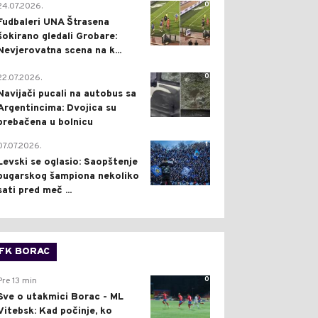
0
24.07.2026.
Fudbaleri UNA Štrasena
šokirano gledali Grobare:
Nevjerovatna scena na k...
0
22.07.2026.
Navijači pucali na autobus sa
Argentincima: Dvojica su
prebačena u bolnicu
1
07.07.2026.
Levski se oglasio: Saopštenje
bugarskog šampiona nekoliko
sati pred meč ...
FK BORAC
0
Pre 13 min
Sve o utakmici Borac - ML
Vitebsk: Kad počinje, ko