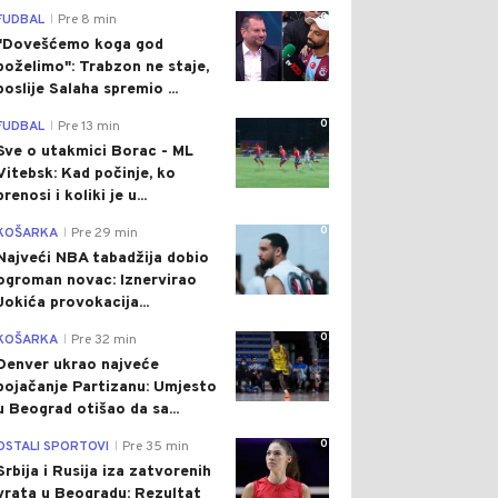
0
FUDBAL
Pre 8 min
|
"Dovešćemo koga god
poželimo": Trabzon ne staje,
poslije Salaha spremio ...
0
FUDBAL
Pre 13 min
|
Sve o utakmici Borac - ML
Vitebsk: Kad počinje, ko
prenosi i koliki je u...
0
KOŠARKA
Pre 29 min
|
Najveći NBA tabadžija dobio
ogroman novac: Iznervirao
Jokića provokacija...
0
KOŠARKA
Pre 32 min
|
Denver ukrao najveće
pojačanje Partizanu: Umjesto
u Beograd otišao da sa...
0
OSTALI SPORTOVI
Pre 35 min
|
Srbija i Rusija iza zatvorenih
vrata u Beogradu: Rezultat