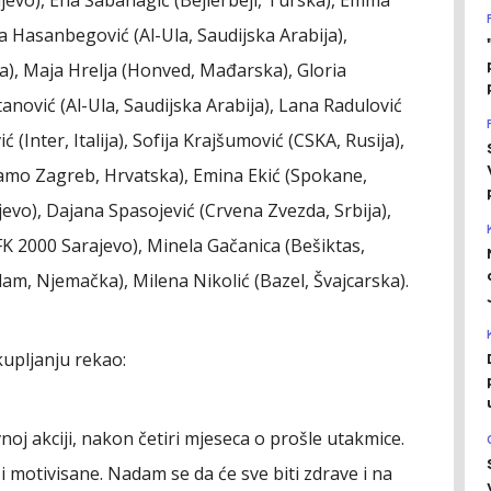
sa Hasanbegović (Al-Ula, Saudijska Arabija),
ija), Maja Hrelja (Honved, Mađarska), Gloria
etanović (Al-Ula, Saudijska Arabija), Lana Radulović
ć (Inter, Italija), Sofija Krajšumović (CSKA, Rusija),
namo Zagreb, Hrvatska), Emina Ekić (Spokane,
vo), Dajana Spasojević (Crvena Zvezda, Srbija),
FK 2000 Sarajevo), Minela Gačanica (Bešiktas,
am, Njemačka), Milena Nikolić (Bazel, Švajcarska).
upljanju rekao:
oj akciji, nakon četiri mjeseca o prošle utakmice.
motivisane. Nadam se da će sve biti zdrave i na