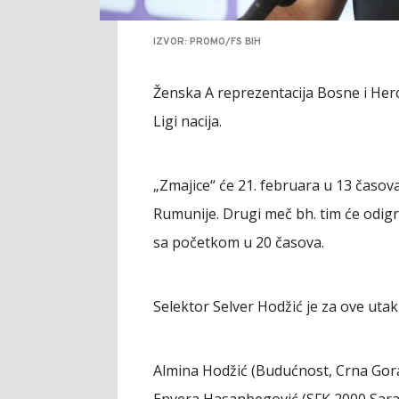
IZVOR: PROMO/FS BIH
Ženska A reprezentacija Bosne i He
Ligi nacija.
„Zmajice“ će 21. februara u 13 časova
Rumunije. Drugi meč bh. tim će odigr
sa početkom u 20 časova.
Selektor Selver Hodžić je za ove uta
Almina Hodžić (Budućnost, Crna Gora),
Envera Hasanbegović (SFK 2000 Saraj