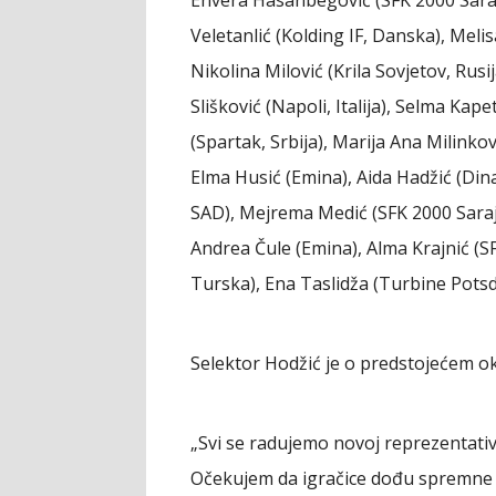
Veletanlić (Kolding IF, Danska), Meli
Nikolina Milović (Krila Sovjetov, Rus
Slišković (Napoli, Italija), Selma Kap
(Spartak, Srbija), Marija Ana Milinkovi
Elma Husić (Emina), Aida Hadžić (Di
SAD), Mejrema Medić (SFK 2000 Saraje
Andrea Čule (Emina), Alma Krajnić (S
Turska), Ena Taslidža (Turbine Potsd
Selektor Hodžić je o predstojećem ok
„Svi se radujemo novoj reprezentativn
Očekujem da igračice dođu spremne i 