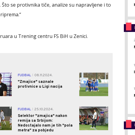
Što se protivnika tiče, analize su napravljene i to
riprema.“
bruara u Trening centru FS BiH u Zenici.
0
0
FUDBAL
08.11.2024.
|
"Zmajice" saznale
protivnice u Ligi nacija
0
0
FUDBAL
25.10.2024.
|
Selektor "zmajica" nakon
remija sa Srbijom:
Nedostajalo nam je tih "pola
metra" za pobjedu