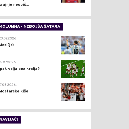
krajnje neobič...
KOLUMNA - NEBOJŠA ŠATARA
0
23.07.2026.
Mesi(ja)
2
15.07.2026.
Ipak valja bez kralja?
0
17.05.2026.
Mostarske kiše
NAVIJAČI