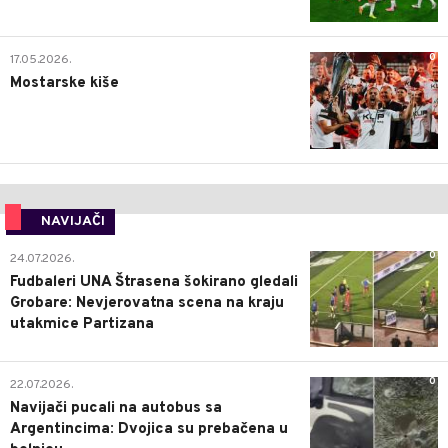
0
17.05.2026.
Mostarske kiše
NAVIJAČI
0
24.07.2026.
Fudbaleri UNA Štrasena šokirano gledali
Grobare: Nevjerovatna scena na kraju
utakmice Partizana
0
22.07.2026.
Navijači pucali na autobus sa
Argentincima: Dvojica su prebačena u