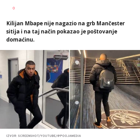
Nebojša
AUTOR
0
Šatara
Kilijan Mbape nije nagazio na grb Mančester
sitija i na taj način pokazao je poštovanje
domaćinu.
IZVOR: SCREENSHOT/YOUTUBE/@POOJAMEDIA