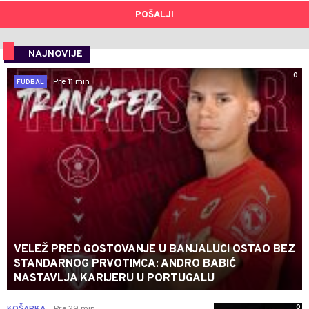
POŠALJI
NAJNOVIJE
0
Pre 11 min
FUDBAL
VELEŽ PRED GOSTOVANJE U BANJALUCI OSTAO BEZ
STANDARNOG PRVOTIMCA: ANDRO BABIĆ
NASTAVLJA KARIJERU U PORTUGALU
0
|