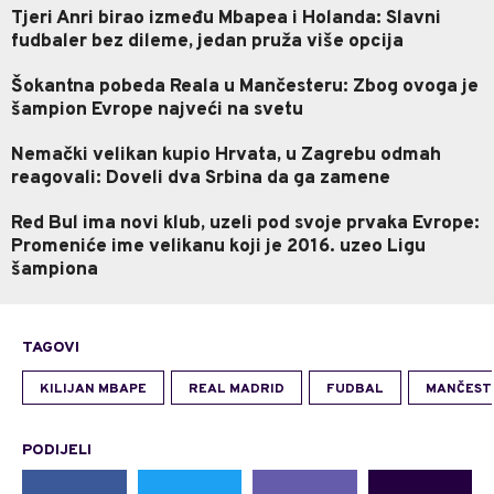
Tjeri Anri birao između Mbapea i Holanda: Slavni
fudbaler bez dileme, jedan pruža više opcija
Šokantna pobeda Reala u Mančesteru: Zbog ovoga je
šampion Evrope najveći na svetu
Nemački velikan kupio Hrvata, u Zagrebu odmah
reagovali: Doveli dva Srbina da ga zamene
Red Bul ima novi klub, uzeli pod svoje prvaka Evrope:
Promeniće ime velikanu koji je 2016. uzeo Ligu
šampiona
TAGOVI
KILIJAN MBAPE
REAL MADRID
FUDBAL
MANČESTE
PODIJELI