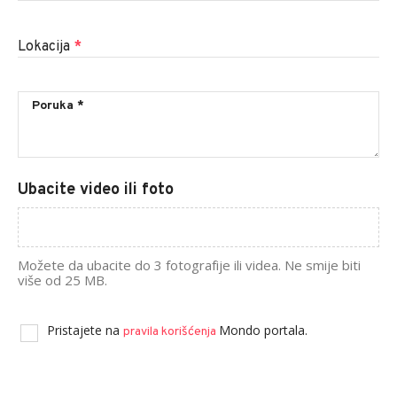
Lokacija
*
Ubacite video ili foto
Možete da ubacite do 3 fotografije ili videa. Ne smije biti
više od 25 MB.
Pristajete na
Mondo portala.
pravila korišćenja