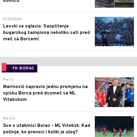
bolnicu
1
07.07.2026.
Levski se oglasio: Saopštenje
bugarskog šampiona nekoliko sati pred
meč sa Borcem!
FK BORAC
0
Pre 1 h
Marinović napravio jednu promjenu na
spisku Borca pred dvomeč sa ML
Vitebskom
0
Pre 3 h
Sve o utakmici Borac - ML Vitebsk: Kad
počinje, ko prenosi i koliki je ulog?