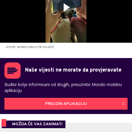
IZVOR: MONDO/MILUTIN VUJIČIĆ
Naše vijesti ne morate da provjeravate
Budite bolje informisani od drugih, preuzmite Mondo mobilnu
aplikaciju
PREUZMI APLIKACIJU
MOŽDA ĆE VAS ZANIMATI