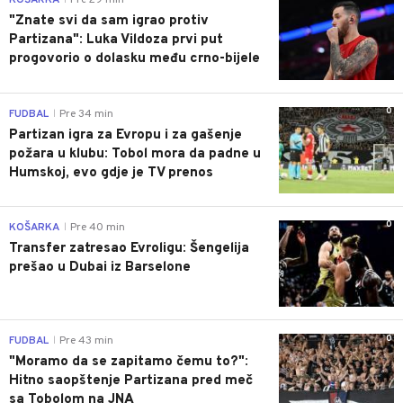
KOŠARKA
Pre 29 min
"Znate svi da sam igrao protiv
Partizana": Luka Vildoza prvi put
progovorio o dolasku među crno-bijele
0
FUDBAL
Pre 34 min
|
Partizan igra za Evropu i za gašenje
požara u klubu: Tobol mora da padne u
Humskoj, evo gdje je TV prenos
0
KOŠARKA
Pre 40 min
|
Transfer zatresao Evroligu: Šengelija
prešao u Dubai iz Barselone
0
FUDBAL
Pre 43 min
|
"Moramo da se zapitamo čemu to?":
Hitno saopštenje Partizana pred meč
sa Tobolom na JNA