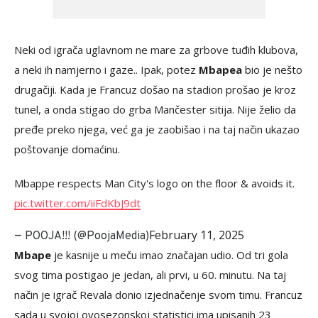
Neki od igrača uglavnom ne mare za grbove tuđih klubova,
a neki ih namjerno i gaze.. Ipak, potez
Mbapea
bio je nešto
drugačiji. Kada je Francuz došao na stadion prošao je kroz
tunel, a onda stigao do grba Mančester sitija. Nije želio da
pređe preko njega, već ga je zaobišao i na taj način ukazao
poštovanje domaćinu.
Mbappe respects Man City's logo on the floor & avoids it.
pic.twitter.com/iiFdKbJ9dt
February 11, 2025
— POOJA!!! (@PoojaMedia)
Mbape
je kasnije u meču imao značajan udio. Od tri gola
svog tima postigao je jedan, ali prvi, u 60. minutu. Na taj
način je igrač Revala donio izjednačenje svom timu. Francuz
sada u svojoj ovosezonskoj statistici ima upisanih 23