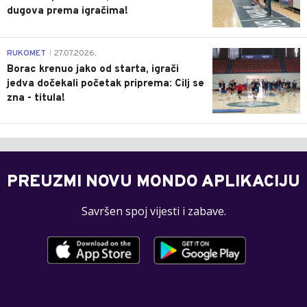
dugova prema igračima!
0
RUKOMET
27.07.2026.
|
Borac krenuo jako od starta, igrači
jedva dočekali početak priprema: Cilj se
zna - titula!
PREUZMI NOVU MONDO APLIKACIJU
Savršen spoj vijesti i zabave.