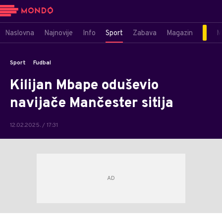
Naslovna
Najnovije
Info
Sport
Zabava
Magazin
M
Sport
Fudbal
Kilijan Mbape oduševio
navijače Mančester sitija
12.02.2025. / 17:31