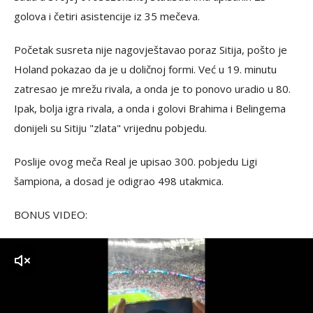
golova i četiri asistencije iz 35 mečeva.
Početak susreta nije nagovještavao poraz Sitija, pošto je
Holand pokazao da je u doličnoj formi. Već u 19. minutu
zatresao je mrežu rivala, a onda je to ponovo uradio u 80.
Ipak, bolja igra rivala, a onda i golovi Brahima i Belingema
donijeli su Sitiju "zlata" vrijednu pobjedu.
Poslije ovog meča Real je upisao 300. pobjedu Ligi
šampiona, a dosad je odigrao 498 utakmica.
BONUS VIDEO:
zvuk