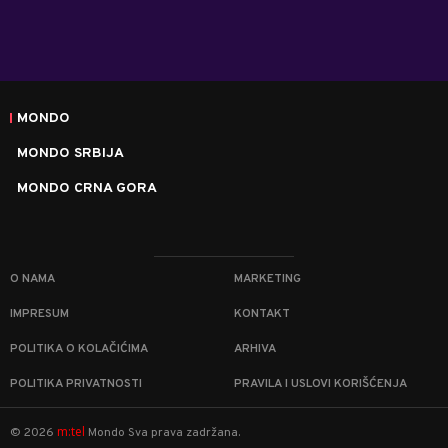
MONDO
MONDO SRBIJA
MONDO CRNA GORA
O NAMA
MARKETING
IMPRESUM
KONTAKT
POLITIKA O KOLAČIĆIMA
ARHIVA
POLITIKA PRIVATNOSTI
PRAVILA I USLOVI KORIŠĆENJA
m:tel
©
2026
Mondo
Sva prava zadržana.