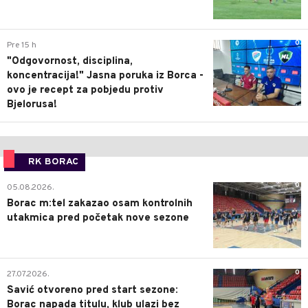
0
Pre 15 h
"Odgovornost, disciplina,
koncentracija!" Jasna poruka iz Borca -
ovo je recept za pobjedu protiv
Bjelorusa!
RK BORAC
0
05.08.2026.
Borac m:tel zakazao osam kontrolnih
utakmica pred početak nove sezone
0
27.07.2026.
Savić otvoreno pred start sezone:
Borac napada titulu, klub ulazi bez