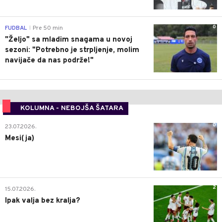
0
FUDBAL
Pre 50 min
|
"Željo" sa mladim snagama u novoj
sezoni: "Potrebno je strpljenje, molim
navijače da nas podrže!"
KOLUMNA - NEBOJŠA ŠATARA
0
23.07.2026.
Mesi(ja)
2
15.07.2026.
Ipak valja bez kralja?