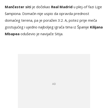
Mančester siti
je dočekao
Real Madrid
u plej-of fazi Lige
šampiona. Domaćin nije uspio da opravda prednost
domaćeg terena, pa je poražen 3:2. A, potez prije meča
gostujućeg i ujedno najboljeg igrača tima iz Španije
Kilijana
Mbapea
oduševio je navijače Sitija.