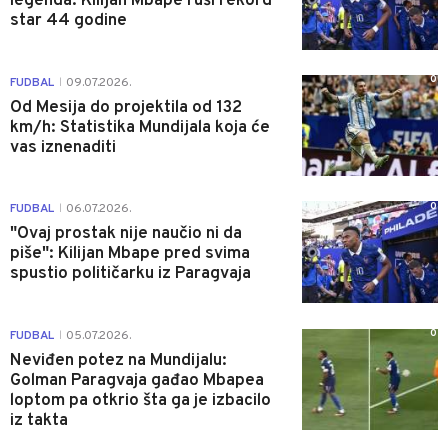
legenda: Kilijan Mbape ruši rekord
star 44 godine
0
FUDBAL
09.07.2026.
|
Od Mesija do projektila od 132
km/h: Statistika Mundijala koja će
vas iznenaditi
0
FUDBAL
06.07.2026.
|
"Ovaj prostak nije naučio ni da
piše": Kilijan Mbape pred svima
spustio političarku iz Paragvaja
0
FUDBAL
05.07.2026.
|
Neviđen potez na Mundijalu:
Golman Paragvaja gađao Mbapea
loptom pa otkrio šta ga je izbacilo
iz takta