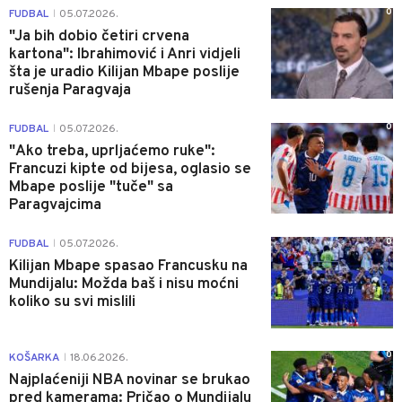
0
FUDBAL
05.07.2026.
|
"Ja bih dobio četiri crvena
kartona": Ibrahimović i Anri vidjeli
šta je uradio Kilijan Mbape poslije
rušenja Paragvaja
0
FUDBAL
05.07.2026.
|
"Ako treba, uprljaćemo ruke":
Francuzi kipte od bijesa, oglasio se
Mbape poslije "tuče" sa
Paragvajcima
0
FUDBAL
05.07.2026.
|
Kilijan Mbape spasao Francusku na
Mundijalu: Možda baš i nisu moćni
koliko su svi mislili
0
KOŠARKA
18.06.2026.
|
Najplaćeniji NBA novinar se brukao
pred kamerama: Pričao o Mundijalu