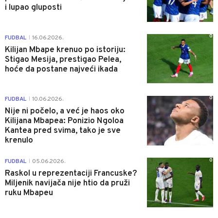
i lupao gluposti
0
FUDBAL
16.06.2026.
|
Kilijan Mbape krenuo po istoriju:
Stigao Mesija, prestigao Pelea,
hoće da postane najveći ikada
0
FUDBAL
10.06.2026.
|
Nije ni počelo, a već je haos oko
Kilijana Mbapea: Ponizio Ngoloa
Kantea pred svima, tako je sve
krenulo
0
FUDBAL
05.06.2026.
|
Raskol u reprezentaciji Francuske?
Miljenik navijača nije htio da pruži
ruku Mbapeu