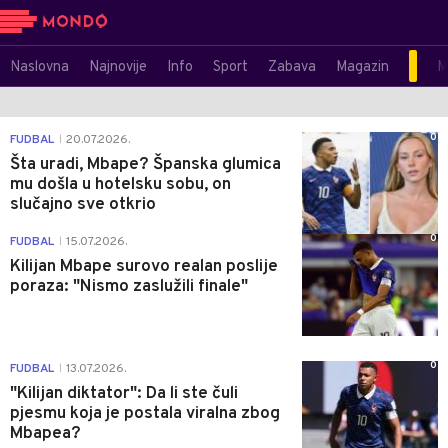
Naslovna
Najnovije
Info
Sport
Zabava
Magazin
M
0
FUDBAL
20.07.2026.
|
Šta uradi, Mbape? Španska glumica
mu došla u hotelsku sobu, on
slučajno sve otkrio
0
FUDBAL
15.07.2026.
|
Kilijan Mbape surovo realan poslije
poraza: "Nismo zaslužili finale"
0
FUDBAL
13.07.2026.
|
"Kilijan diktator": Da li ste čuli
pjesmu koja je postala viralna zbog
Mbapea?