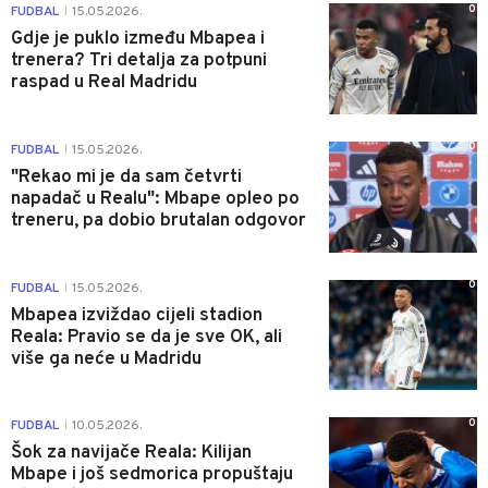
0
FUDBAL
15.05.2026.
|
Gdje je puklo između Mbapea i
trenera? Tri detalja za potpuni
raspad u Real Madridu
0
FUDBAL
15.05.2026.
|
"Rekao mi je da sam četvrti
napadač u Realu": Mbape opleo po
treneru, pa dobio brutalan odgovor
0
FUDBAL
15.05.2026.
|
Mbapea izviždao cijeli stadion
Reala: Pravio se da je sve OK, ali
više ga neće u Madridu
0
FUDBAL
10.05.2026.
|
Šok za navijače Reala: Kilijan
Mbape i još sedmorica propuštaju