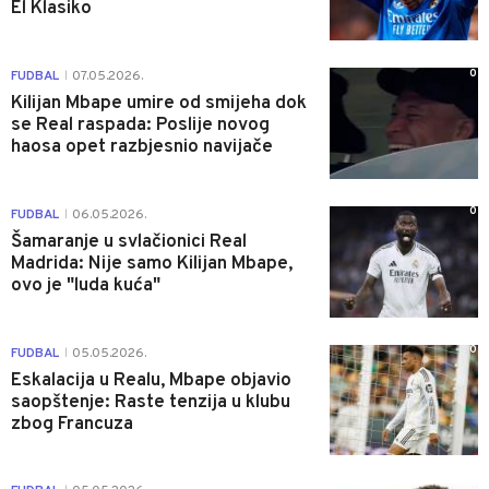
El Klasiko
0
FUDBAL
07.05.2026.
|
Kilijan Mbape umire od smijeha dok
se Real raspada: Poslije novog
haosa opet razbjesnio navijače
0
FUDBAL
06.05.2026.
|
Šamaranje u svlačionici Real
Madrida: Nije samo Kilijan Mbape,
ovo je "luda kuća"
0
FUDBAL
05.05.2026.
|
Eskalacija u Realu, Mbape objavio
saopštenje: Raste tenzija u klubu
zbog Francuza
0