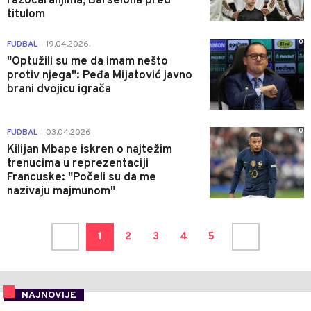
razočaranjima, Barselona pred
titulom
0
FUDBAL
19.04.2026.
|
"Optužili su me da imam nešto
protiv njega": Peđa Mijatović javno
brani dvojicu igrača
0
FUDBAL
03.04.2026.
|
Kilijan Mbape iskren o najtežim
trenucima u reprezentaciji
Francuske: "Počeli su da me
nazivaju majmunom"
1
2
3
4
5
NAJNOVIJE