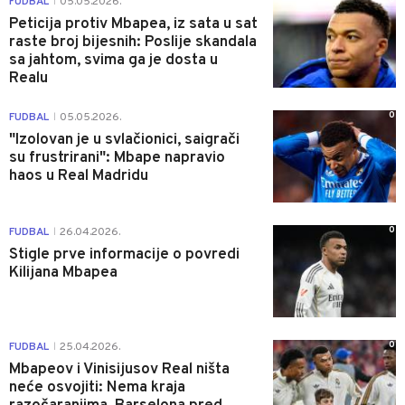
FUDBAL
05.05.2026.
|
Peticija protiv Mbapea, iz sata u sat
raste broj bijesnih: Poslije skandala
sa jahtom, svima ga je dosta u
Realu
0
FUDBAL
05.05.2026.
|
"Izolovan je u svlačionici, saigrači
su frustrirani": Mbape napravio
haos u Real Madridu
0
FUDBAL
26.04.2026.
|
Stigle prve informacije o povredi
Kilijana Mbapea
0
FUDBAL
25.04.2026.
|
Mbapeov i Vinisijusov Real ništa
neće osvojiti: Nema kraja