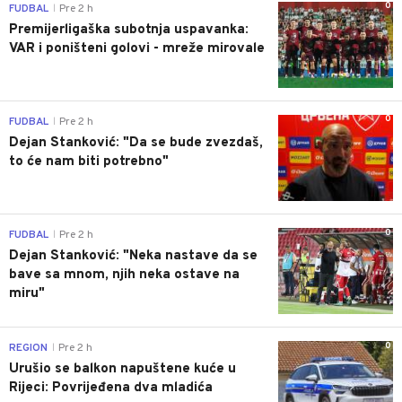
0
FUDBAL
Pre 2 h
|
Premijerligaška subotnja uspavanka:
VAR i poništeni golovi - mreže mirovale
0
FUDBAL
Pre 2 h
|
Dejan Stanković: "Da se bude zvezdaš,
to će nam biti potrebno"
0
FUDBAL
Pre 2 h
|
Dejan Stanković: "Neka nastave da se
bave sa mnom, njih neka ostave na
miru"
0
REGION
Pre 2 h
|
Urušio se balkon napuštene kuće u
Rijeci: Povrijeđena dva mladića