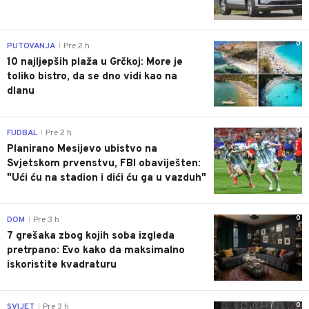
0
PUTOVANJA
Pre 2 h
|
10 najljepših plaža u Grčkoj: More je
toliko bistro, da se dno vidi kao na
dlanu
0
FUDBAL
Pre 2 h
|
Planirano Mesijevo ubistvo na
Svjetskom prvenstvu, FBI obaviješten:
"Ući ću na stadion i dići ću ga u vazduh"
0
DOM
Pre 3 h
|
7 grešaka zbog kojih soba izgleda
pretrpano: Evo kako da maksimalno
iskoristite kvadraturu
0
SVIJET
Pre 3 h
|