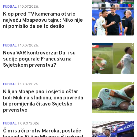
0
FUDBAL
10.07.2026.
|
Klop pred TV kamerama otkrio
najveću Mbapeovu tajnu: Niko nije
ni pomislio da se to desilo
0
FUDBAL
10.07.2026.
|
Nova VAR kontroverza: Da li su
sudije pogurale Francusku na
Svjetskom prvenstvu?
0
FUDBAL
10.07.2026.
|
Kilijan Mbape pao i osjetio oštar
bol: Muk na stadionu, ova povreda
bi promijenila čitavo Svjetsko
prvenstvo
0
FUDBAL
09.07.2026.
|
Čim istrči protiv Maroka, postaće