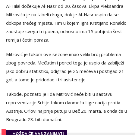
Al-Hilal dočekuje Al-Nasr od 20. časova. Ekipa Aleksandra
Mitrovića je na tabeli druga, dok je Al-Nasr uspio da se
dokopa trećeg mjesta. Tim u kojem igra Krstijano Ronaldo
zaostaje svega tri poena, odnosno ima 15 pobjeda šest
remija i četiri poraza.
Mitrović je tokom ove sezone imao veliki broj problema
zbog povreda. Međutim i pored toga je uspio da zabilježi
jako dobru statistiku, odigrao je 25 mečeva i postigao 21
gol, a tome je pridodao i tri asistencije.
Takođe, poznato je i da Mitrović neće biti u sastavu
reprezentacije Srbije tokom dvomeča Lige nacija protiv
Austrije. Orlovi najprije putuju u Beč 20. marta, a onda će u
Beogradu 23. biti domaćini.
MOŽDA ĆE VAS ZANIMATI