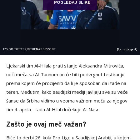
POGLEDAJ SLIKE
IZVOR: TWITTER/@THENASSRZONE
Br. slika: 5
Ljekarski tim Al-Hilala prati stanje Aleksandra Mitrovića,
uoči meča sa Al-Taunom on će biti podvrgnut testiranju
prema kojem će procijeniti da li je sposoban da izađe na
teren. Međutim, kako saudijski mediji javljaju sve su veće
šanse da Srbina vidimo u veoma važnom meču za njegov
tim 4. aprila - tada Al-Hilal dočekuje Al-Nasr.
Zašto je ovaj meč važan?
Biće to derbi 26. kola Pro Lige u Saudijskoj Arabiji, u kojem