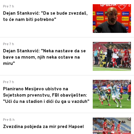
0
Pre 7 h
Dejan Stanković: "Da se bude zvezdaš,
to će nam biti potrebno"
0
Pre 7 h
Dejan Stanković: "Neka nastave da se
bave sa mnom, njih neka ostave na
miru"
0
Pre 7 h
Planirano Mesijevo ubistvo na
Svjetskom prvenstvu, FBI obaviješten:
"Ući ću na stadion i dići ću ga u vazduh"
0
Pre 8 h
Zvezdina pobjeda za mir pred Hapoel