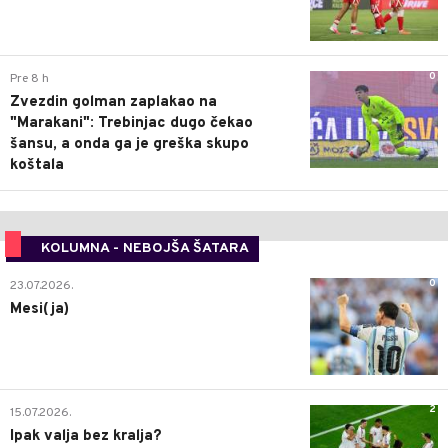
0
Pre 8 h
Zvezdin golman zaplakao na
"Marakani": Trebinjac dugo čekao
šansu, a onda ga je greška skupo
koštala
KOLUMNA - NEBOJŠA ŠATARA
0
23.07.2026.
Mesi(ja)
2
15.07.2026.
Ipak valja bez kralja?