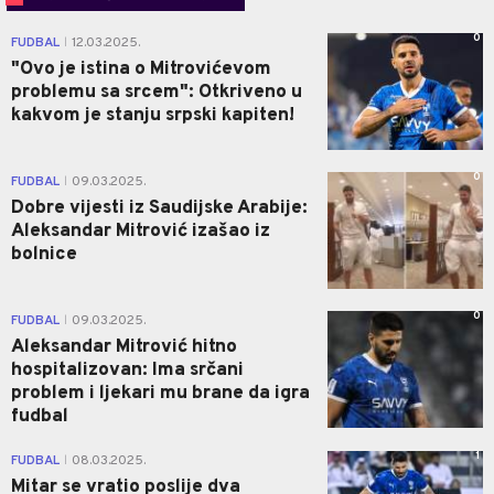
0
FUDBAL
12.03.2025.
|
"Ovo je istina o Mitrovićevom
problemu sa srcem": Otkriveno u
kakvom je stanju srpski kapiten!
0
FUDBAL
09.03.2025.
|
Dobre vijesti iz Saudijske Arabije:
Aleksandar Mitrović izašao iz
bolnice
0
FUDBAL
09.03.2025.
|
Aleksandar Mitrović hitno
hospitalizovan: Ima srčani
problem i ljekari mu brane da igra
fudbal
1
FUDBAL
08.03.2025.
|
Mitar se vratio poslije dva