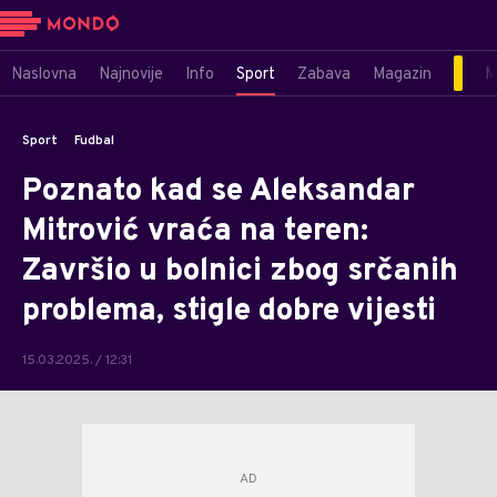
Naslovna
Najnovije
Info
Sport
Zabava
Magazin
M
Sport
Fudbal
Poznato kad se Aleksandar
Mitrović vraća na teren:
Završio u bolnici zbog srčanih
problema, stigle dobre vijesti
15.03.2025. / 12:31