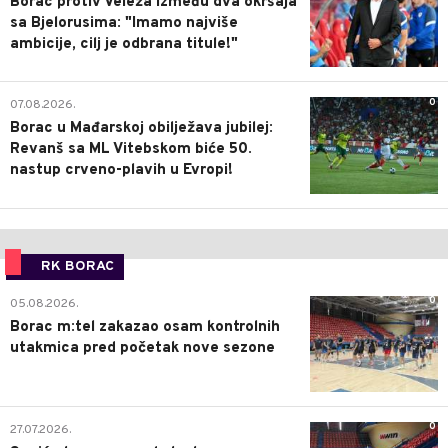
Borac protiv Veleža između dva okršaja
sa Bjelorusima: "Imamo najviše
ambicije, cilj je odbrana titule!"
0
07.08.2026.
Borac u Mađarskoj obilježava jubilej:
Revanš sa ML Vitebskom biće 50.
nastup crveno-plavih u Evropi!
RK BORAC
0
05.08.2026.
Borac m:tel zakazao osam kontrolnih
utakmica pred početak nove sezone
0
27.07.2026.