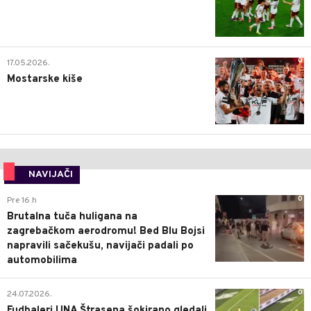
0
17.05.2026.
Mostarske kiše
NAVIJAČI
0
Pre 16 h
Brutalna tuča huligana na
zagrebačkom aerodromu! Bed Blu Bojsi
napravili sačekušu, navijači padali po
automobilima
0
24.07.2026.
Fudbaleri UNA Štrasena šokirano gledali