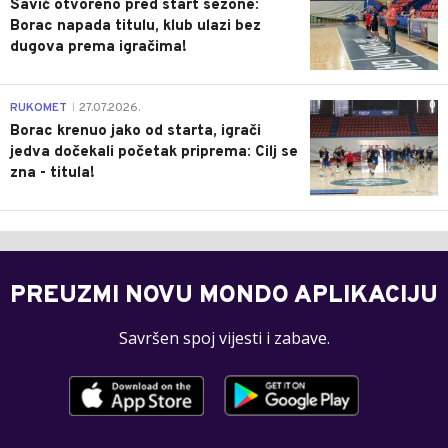
Savić otvoreno pred start sezone:
Borac napada titulu, klub ulazi bez
dugova prema igračima!
0
RUKOMET
27.07.2026.
|
Borac krenuo jako od starta, igrači
jedva dočekali početak priprema: Cilj se
zna - titula!
PREUZMI NOVU MONDO APLIKACIJU
Savršen spoj vijesti i zabave.