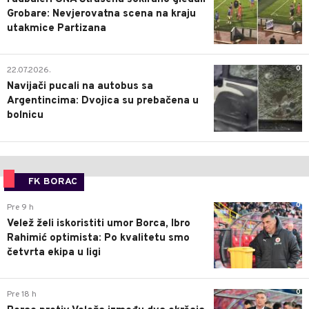
Grobare: Nevjerovatna scena na kraju
utakmice Partizana
0
22.07.2026.
Navijači pucali na autobus sa
Argentincima: Dvojica su prebačena u
bolnicu
FK BORAC
0
Pre 9 h
Velež želi iskoristiti umor Borca, Ibro
Rahimić optimista: Po kvalitetu smo
četvrta ekipa u ligi
0
Pre 18 h