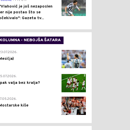
FUDBAL
Pre 8 h
"Vlahović je još nezaposlen
jer nije postao što se
očekivalo": Gazeta tv...
KOLUMNA - NEBOJŠA ŠATARA
0
23.07.2026.
Mesi(ja)
2
15.07.2026.
Ipak valja bez kralja?
0
17.05.2026.
Mostarske kiše