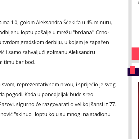
stima 1:0, golom Aleksandra Šćekića u 45. minutu,
dbijenu loptu pošalje u mrežu "brđana". Crno-
a u tvrdom gradskom derbiju, u kojem je zapažen
ić i samo zahvaljući golmanu Aleksandru
m timu bar bod.
a svom, reprezentativnom nivou, i spriječio je svog
da pogodi. Kada u ponedjeljak bude sreo
azovi, sigurno će razgovarati o velikoj šansi iz 77.
anović "skinuo" loptu koju su mnogi na stadionu