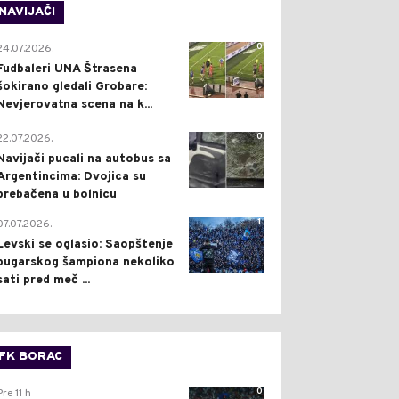
NAVIJAČI
0
24.07.2026.
Fudbaleri UNA Štrasena
šokirano gledali Grobare:
Nevjerovatna scena na k...
0
22.07.2026.
Navijači pucali na autobus sa
Argentincima: Dvojica su
prebačena u bolnicu
1
07.07.2026.
Levski se oglasio: Saopštenje
bugarskog šampiona nekoliko
sati pred meč ...
FK BORAC
0
Pre 11 h