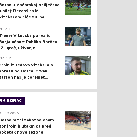
Borac u Mađarskoj obilježava
jubilej: Revanš sa ML
Vitebskom biće 50. na...
0
Pre 21 h
Trener Vitebska pohvalio
Banjalučane: Publika Borčev
12. igrač, uživanje...
0
Pre 21 h
Srbin iz redova Vitebska o
porazu od Borca: Crveni
karton nas je poremet...
RK BORAC
0
05.08.2026.
Borac m:tel zakazao osam
kontrolnih utakmica pred
početak nove sezone