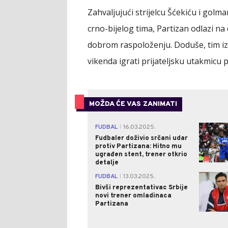
Zahvaljujući strijelcu Šćekiću i gol
crno-bijelog tima, Partizan odlazi n
dobrom raspoloženju. Doduše, tim i
vikenda igrati prijateljsku utakmicu
MOŽDA ĆE VAS ZANIMATI
FUDBAL
16.03.2025.
|
Fudbaler doživio srčani udar
protiv Partizana: Hitno mu
ugrađen stent, trener otkrio
detalje
FUDBAL
13.03.2025.
|
Bivši reprezentativac Srbije
novi trener omladinaca
Partizana