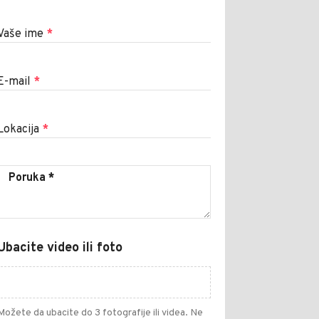
Vaše ime
*
E-mail
*
Lokacija
*
Ubacite video ili foto
Možete da ubacite do 3 fotografije ili videa. Ne