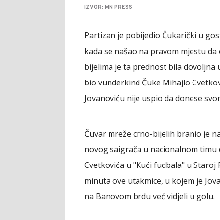
IZVOR: MN PRESS
Partizan je pobijedio Čukarički u go
kada se našao na pravom mjestu da o
bijelima je ta prednost bila dovoljn
bio vunderkind Čuke Mihajlo Cvetkov
Jovanoviću nije uspio da donese svo
Čuvar mreže crno-bijelih branio je n
novog saigrača u nacionalnom timu 
Cvetkovića u "Kući fudbala" u Staroj P
minuta ove utakmice, u kojem je Jov
na Banovom brdu već vidjeli u golu.