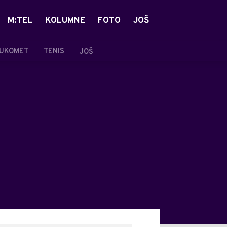
M:TEL
KOLUMNE
FOTO
JOŠ
UKOMET
TENIS
JOŠ