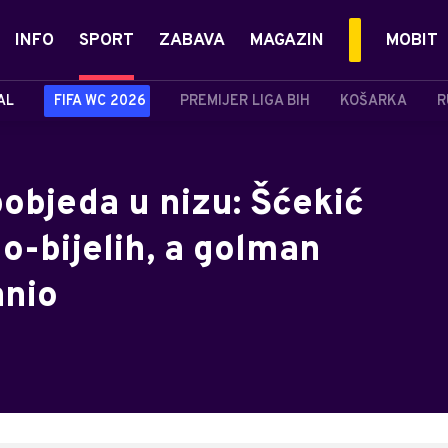
INFO
SPORT
ZABAVA
MAGAZIN
MOBIT
AL
FIFA WC 2026
PREMIJER LIGA BIH
KOŠARKA
R
objeda u nizu: Šćekić
no-bijelih, a golman
anio