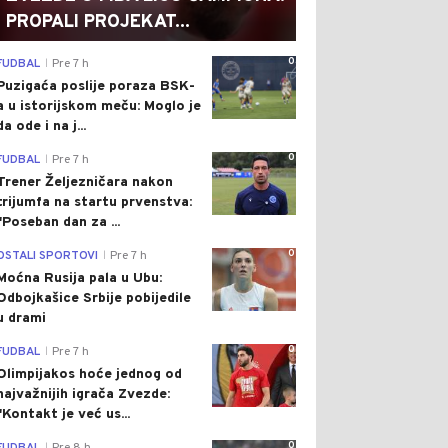
PROPALI PROJEKAT...
0
FUDBAL
Pre 7 h
|
Puzigaća poslije poraza BSK-
a u istorijskom meču: Moglo je
da ode i na j...
0
FUDBAL
Pre 7 h
|
Trener Željezničara nakon
trijumfa na startu prvenstva:
"Poseban dan za ...
0
OSTALI SPORTOVI
Pre 7 h
|
Moćna Rusija pala u Ubu:
Odbojkašice Srbije pobijedile
u drami
0
FUDBAL
Pre 7 h
|
Olimpijakos hoće jednog od
najvažnijih igrača Zvezde:
"Kontakt je već us...
0
|