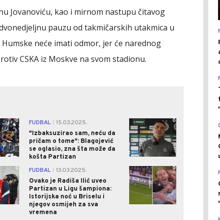
manu Jovanoviću, kao i mirnom nastupu čitavog
a dvonedjeljnu pauzu od takmičarskih utakmica u
z Humske neće imati odmor, jer će narednog
 protiv CSKA iz Moskve na svom stadionu.
0
0
FUDBAL
15.03.2025.
|
"Izbaksuzirao sam, neću da
pričam o tome": Blagojević
se oglasio, zna šta može da
košta Partizan
0
0
FUDBAL
13.03.2025.
|
Ovako je Radiša Ilić uveo
Partizan u Ligu šampiona:
Istorijska noć u Briselu i
njegov osmijeh za sva
vremena