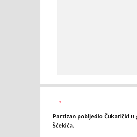
Haris
AUTOR
0
Krhalić
Partizan pobijedio Čukarički u
Šćekića.