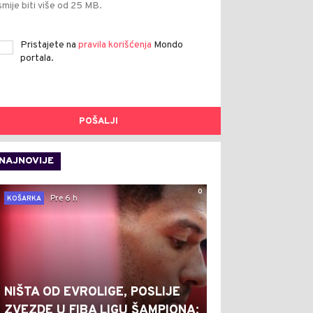
smije biti više od 25 MB.
Pristajete na
pravila korišćenja
Mondo
portala.
POŠALJI
NAJNOVIJE
0
Pre 6 h
KOŠARKA
NIŠTA OD EVROLIGE, POSLIJE
ZVEZDE U FIBA LIGU ŠAMPIONA: