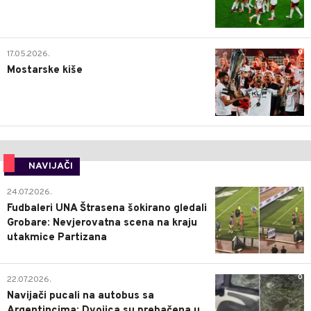
0
17.05.2026.
Mostarske kiše
NAVIJAČI
0
24.07.2026.
Fudbaleri UNA Štrasena šokirano gledali
Grobare: Nevjerovatna scena na kraju
utakmice Partizana
0
22.07.2026.
Navijači pucali na autobus sa
Argentincima: Dvojica su prebačena u