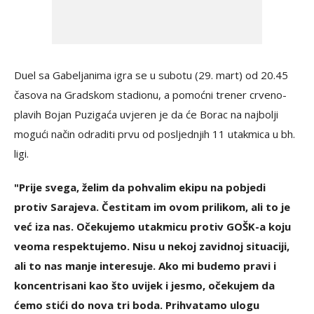
Duel sa Gabeljanima igra se u subotu (29. mart) od 20.45
časova na Gradskom stadionu, a pomoćni trener crveno-
plavih Bojan Puzigaća uvjeren je da će Borac na najbolji
mogući način odraditi prvu od posljednjih 11 utakmica u bh.
ligi.
"Prije svega, želim da pohvalim ekipu na pobjedi
protiv Sarajeva. Čestitam im ovom prilikom, ali to je
već iza nas. Očekujemo utakmicu protiv GOŠK-a koju
veoma respektujemo. Nisu u nekoj zavidnoj situaciji,
ali to nas manje interesuje. Ako mi budemo pravi i
koncentrisani kao što uvijek i jesmo, očekujem da
ćemo stići do nova tri boda. Prihvatamo ulogu