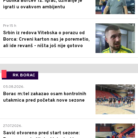
Publika Borčev 12. igrač, uživanje je
igrati u ovakvom ambijentu
0
Pre 15 h
Srbin iz redova Vitebska o porazu od
Borca: Crveni karton nas je poremetio,
ali ide revanš - ništa još nije gotovo
RK BORAC
0
05.08.2026.
Borac m:tel zakazao osam kontrolnih
utakmica pred početak nove sezone
0
27.07.2026.
Savić otvoreno pred start sezone: