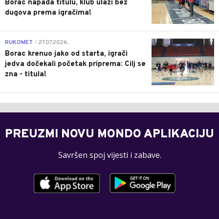
Borac napada titulu, klub ulazi bez
dugova prema igračima!
0
RUKOMET
27.07.2026.
|
Borac krenuo jako od starta, igrači
jedva dočekali početak priprema: Cilj se
zna - titula!
PREUZMI NOVU MONDO APLIKACIJU
Savršen spoj vijesti i zabave.