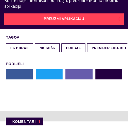
Budite bolje informisani od drugih, preuzmite Mondo mobilnu
aplikaciju
PREUZMI APLIKACIJU
TAGOVI
FK BORAC
NK GOŠK
FUDBAL
PREMIJER LIGA BIH
PODIJELI
KOMENTARI
1