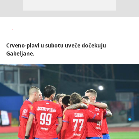
Dragan
AUTOR
1
Šutvić
Crveno-plavi u subotu uveče dočekuju
Gabeljane.