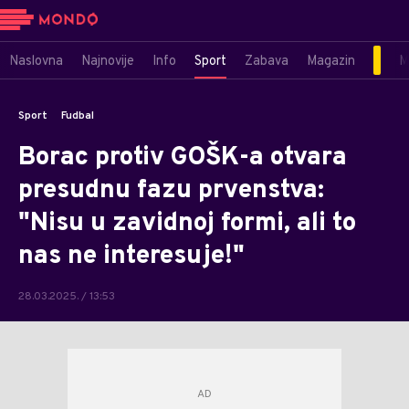
Naslovna
Najnovije
Info
Sport
Zabava
Magazin
M
Sport
Fudbal
Borac protiv GOŠK-a otvara
presudnu fazu prvenstva:
"Nisu u zavidnoj formi, ali to
nas ne interesuje!"
28.03.2025. / 13:53