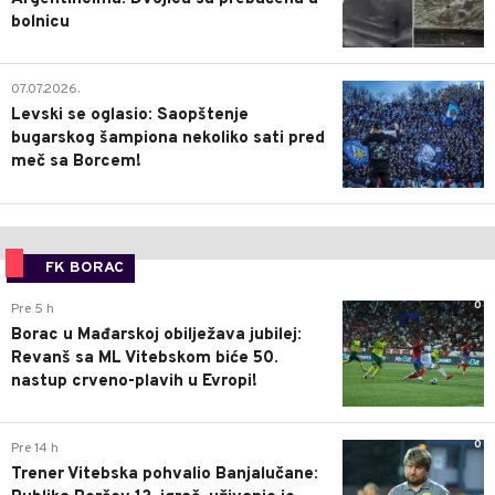
bolnicu
1
07.07.2026.
Levski se oglasio: Saopštenje
bugarskog šampiona nekoliko sati pred
meč sa Borcem!
FK BORAC
0
Pre 5 h
Borac u Mađarskoj obilježava jubilej:
Revanš sa ML Vitebskom biće 50.
nastup crveno-plavih u Evropi!
0
Pre 14 h
Trener Vitebska pohvalio Banjalučane: