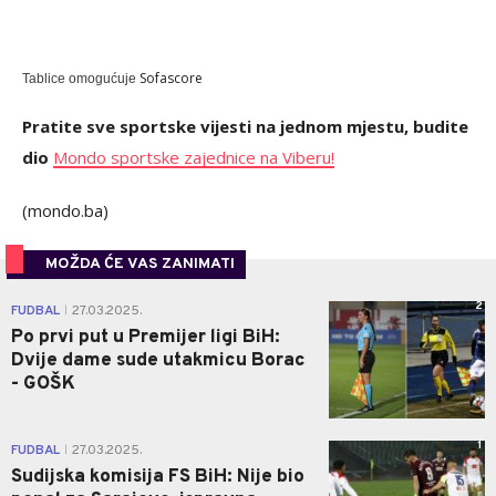
Sofascore
Tablice omogućuje
Pratite sve sportske vijesti na jednom mjestu, budite
dio
Mondo sportske zajednice na Viberu!
(mondo.ba)
MOŽDA ĆE VAS ZANIMATI
2
FUDBAL
27.03.2025.
|
Po prvi put u Premijer ligi BiH:
Dvije dame sude utakmicu Borac
- GOŠK
1
FUDBAL
27.03.2025.
|
Sudijska komisija FS BiH: Nije bio