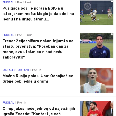
0
FUDBAL
Pre 42 min
|
Puzigaća poslije poraza BSK-a u
istorijskom meču: Moglo je da ode i na
jednu i na drugu stranu...
0
FUDBAL
Pre 52 min
|
Trener Željezničara nakon trijumfa na
startu prvenstva: "Poseban dan za
mene, ovu utakmicu nikad neću
zaboraviti!"
0
OSTALI SPORTOVI
Pre 1 h
|
Moćna Rusija pala u Ubu: Odbojkašice
Srbije pobijedile u drami
0
FUDBAL
Pre 1 h
|
Olimpijakos hoće jednog od najvažnijih
igrača Zvezde: "Kontakt je već