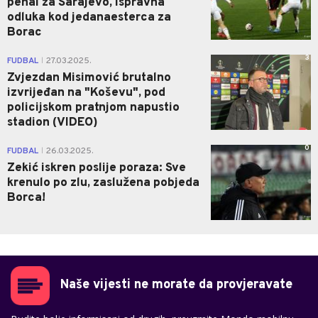
penal za Sarajevo, ispravna
odluka kod jedanaesterca za
Borac
3
FUDBAL
27.03.2025.
|
Zvjezdan Misimović brutalno
izvrijeđan na "Koševu", pod
policijskom pratnjom napustio
stadion (VIDEO)
0
FUDBAL
26.03.2025.
|
Zekić iskren poslije poraza: Sve
krenulo po zlu, zaslužena pobjeda
Borca!
Naše vijesti ne morate da provjeravate