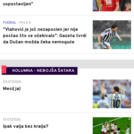
uspostavljen"
0
FUDBAL
Pre 2 h
|
"Vlahović je još nezaposlen jer nije
postao što se očekivalo": Gazeta tvrdi
da Dušan možda čeka nemoguće
KOLUMNA - NEBOJŠA ŠATARA
0
23.07.2026.
Mesi(ja)
2
15.07.2026.
Ipak valja bez kralja?