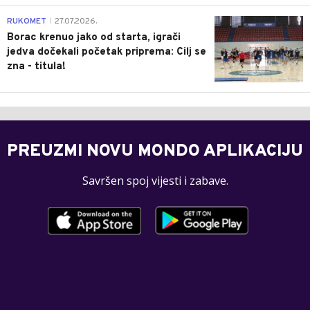
0
RUKOMET
27.07.2026.
|
Borac krenuo jako od starta, igrači
jedva dočekali početak priprema: Cilj se
zna - titula!
PREUZMI NOVU MONDO APLIKACIJU
Savršen spoj vijesti i zabave.