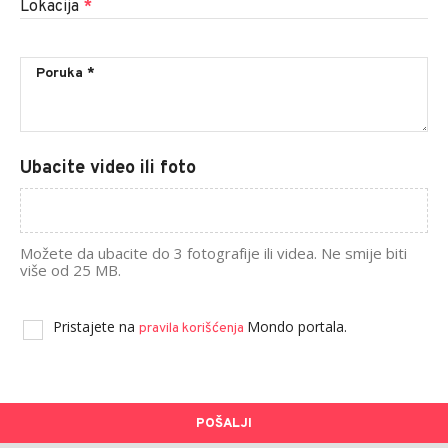
Lokacija
*
Ubacite video ili foto
Možete da ubacite do 3 fotografije ili videa. Ne smije biti
više od 25 MB.
Pristajete na
Mondo portala.
pravila korišćenja
POŠALJI