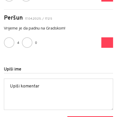
Peršun
17.04.2025. / 17:25
Vrijeme je da padnu na Gradskom!
4
0
Upiši ime