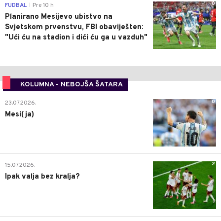
0
FUDBAL
Pre 10 h
|
Planirano Mesijevo ubistvo na
Svjetskom prvenstvu, FBI obaviješten:
"Ući ću na stadion i dići ću ga u vazduh"
KOLUMNA - NEBOJŠA ŠATARA
0
23.07.2026.
Mesi(ja)
2
15.07.2026.
Ipak valja bez kralja?