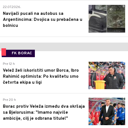
0
22.07.2026.
Navijači pucali na autobus sa
Argentincima: Dvojica su prebačena u
bolnicu
FK BORAC
0
Pre 12 h
Velež želi iskoristiti umor Borca, Ibro
Rahimić optimista: Po kvalitetu smo
četvrta ekipa u ligi
0
Pre 20 h
Borac protiv Veleža između dva okršaja
sa Bjelorusima: "Imamo najviše
ambicije, cilj je odbrana titule!"