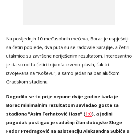
Na posljednjih 10 međusobnih mečeva, Borac je uspješniji
sa četiri pobjede, dva puta su se radovale Sarajlije, a četiri
utakmice su završene neriješenim rezultatom. Interesantno
je da su od ta četiri trijumfa crveno-plavih, čak tri
izvojevana na "Koševu", a samo jedan na banjalučkom
Gradskom stadionu.
Dogodilo se to prije nepune dvije godine kada je
Borac minimalnim rezultatom savladao goste sa
stadiona "Asim Ferhatović Hase" (
1:0
), a jedini
pogodak postigao je sadašnji član dobojske Sloge
Fedor Predragović na asistenciju Aleksandra Subića u