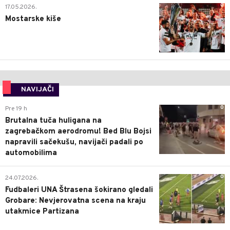
0
17.05.2026.
Mostarske kiše
NAVIJAČI
0
Pre 19 h
Brutalna tuča huligana na
zagrebačkom aerodromu! Bed Blu Bojsi
napravili sačekušu, navijači padali po
automobilima
0
24.07.2026.
Fudbaleri UNA Štrasena šokirano gledali
Grobare: Nevjerovatna scena na kraju
utakmice Partizana