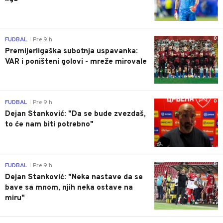
0
FUDBAL
Pre 9 h
|
Premijerligaška subotnja uspavanka:
VAR i poništeni golovi - mreže mirovale
0
FUDBAL
Pre 9 h
|
Dejan Stanković: "Da se bude zvezdaš,
to će nam biti potrebno"
0
FUDBAL
Pre 9 h
|
Dejan Stanković: "Neka nastave da se
bave sa mnom, njih neka ostave na
miru"