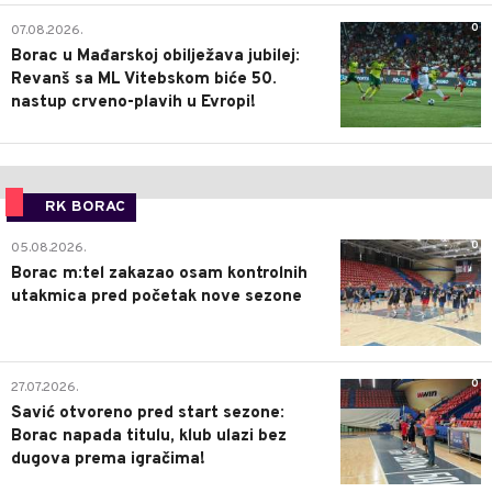
0
07.08.2026.
Borac u Mađarskoj obilježava jubilej:
Revanš sa ML Vitebskom biće 50.
nastup crveno-plavih u Evropi!
RK BORAC
0
05.08.2026.
Borac m:tel zakazao osam kontrolnih
utakmica pred početak nove sezone
0
27.07.2026.
Savić otvoreno pred start sezone:
Borac napada titulu, klub ulazi bez
dugova prema igračima!