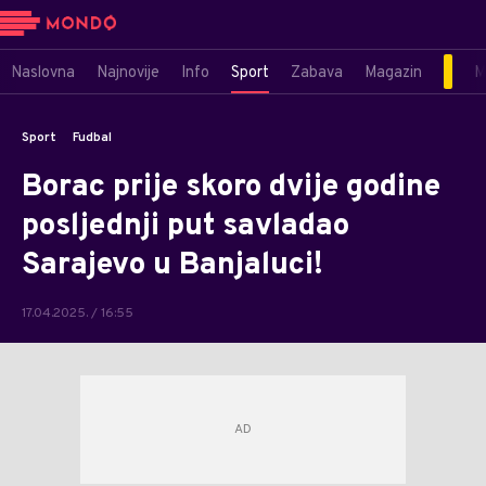
Naslovna
Najnovije
Info
Sport
Zabava
Magazin
M
Sport
Fudbal
Borac prije skoro dvije godine
posljednji put savladao
Sarajevo u Banjaluci!
17.04.2025. / 16:55