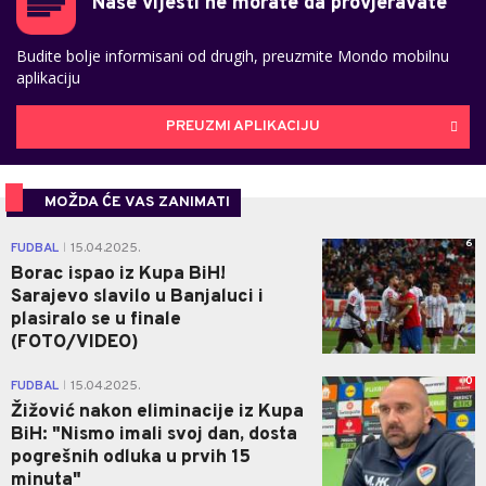
Naše vijesti ne morate da provjeravate
Budite bolje informisani od drugih, preuzmite Mondo mobilnu
aplikaciju
PREUZMI APLIKACIJU
MOŽDA ĆE VAS ZANIMATI
6
FUDBAL
15.04.2025.
|
Borac ispao iz Kupa BiH!
Sarajevo slavilo u Banjaluci i
plasiralo se u finale
(FOTO/VIDEO)
0
FUDBAL
15.04.2025.
|
Žižović nakon eliminacije iz Kupa
BiH: "Nismo imali svoj dan, dosta
pogrešnih odluka u prvih 15
minuta"