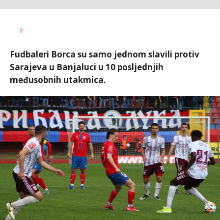
Nebojša
AUTOR
2
Šatara
Fudbaleri Borca su samo jednom slavili protiv
Sarajeva u Banjaluci u 10 posljednjih
međusobnih utakmica.