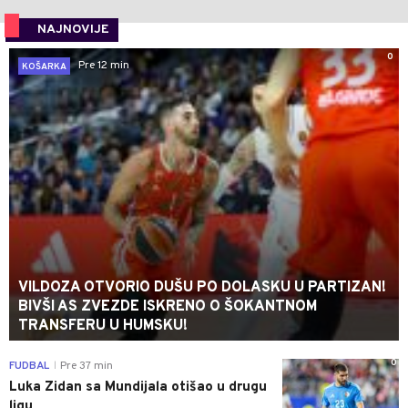
NAJNOVIJE
0
Pre 12 min
KOŠARKA
VILDOZA OTVORIO DUŠU PO DOLASKU U PARTIZAN!
BIVŠI AS ZVEZDE ISKRENO O ŠOKANTNOM
TRANSFERU U HUMSKU!
0
FUDBAL
Pre 37 min
|
Luka Zidan sa Mundijala otišao u drugu
ligu