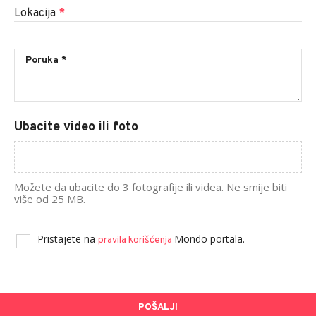
Lokacija
*
Ubacite video ili foto
Možete da ubacite do 3 fotografije ili videa. Ne smije biti
više od 25 MB.
Pristajete na
Mondo portala.
pravila korišćenja
POŠALJI