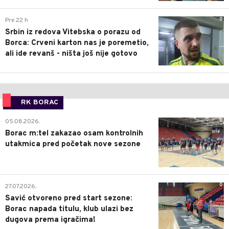
0
Pre 22 h
Srbin iz redova Vitebska o porazu od
Borca: Crveni karton nas je poremetio,
ali ide revanš - ništa još nije gotovo
RK BORAC
0
05.08.2026.
Borac m:tel zakazao osam kontrolnih
utakmica pred početak nove sezone
0
27.07.2026.
Savić otvoreno pred start sezone:
Borac napada titulu, klub ulazi bez
dugova prema igračima!