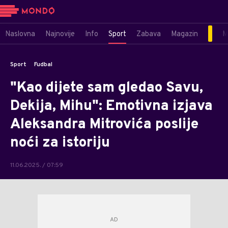
Naslovna
Najnovije
Info
Sport
Zabava
Magazin
M
Sport
Fudbal
"Kao dijete sam gledao Savu,
Dekija, Mihu": Emotivna izjava
Aleksandra Mitrovića poslije
noći za istoriju
11.06.2025. / 07:59