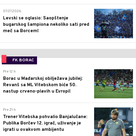
1
07.07.2026.
Levski se oglasio: Saopštenje
bugarskog šampiona nekoliko sati pred
meč sa Borcem!
FK BORAC
0
Pre 12 h
Borac u Mađarskoj obilježava jubilej:
Revanš sa ML Vitebskom biće 50.
nastup crveno-plavih u Evropi!
0
Pre 21 h
Trener Vitebska pohvalio Banjalučane:
Publika Borčev 12. igrač, uživanje je
igrati u ovakvom ambijentu