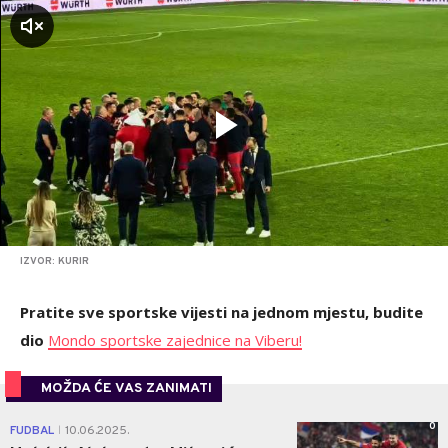
zvuk
IZVOR: KURIR
Pratite sve sportske vijesti na jednom mjestu, budite
dio
Mondo sportske zajednice na Viberu!
MOŽDA ĆE VAS ZANIMATI
0
FUDBAL
10.06.2025.
|