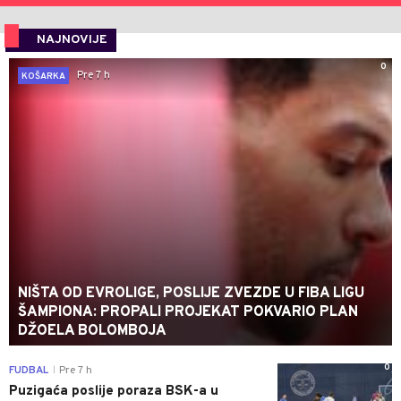
NAJNOVIJE
0
Pre 7 h
KOŠARKA
NIŠTA OD EVROLIGE, POSLIJE ZVEZDE U FIBA LIGU
ŠAMPIONA: PROPALI PROJEKAT POKVARIO PLAN
DŽOELA BOLOMBOJA
0
FUDBAL
Pre 7 h
|
Puzigaća poslije poraza BSK-a u