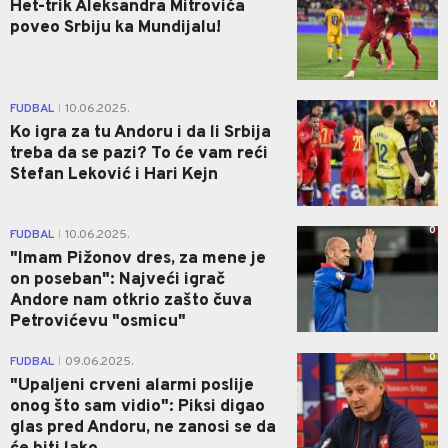
Het-trik Aleksandra Mitrovića
poveo Srbiju ka Mundijalu!
0
FUDBAL
10.06.2025.
|
Ko igra za tu Andoru i da li Srbija
treba da se pazi? To će vam reći
Stefan Leković i Hari Kejn
0
FUDBAL
10.06.2025.
|
"Imam Pižonov dres, za mene je
on poseban": Najveći igrač
Andore nam otkrio zašto čuva
Petrovićevu "osmicu"
0
FUDBAL
09.06.2025.
|
"Upaljeni crveni alarmi poslije
onog što sam vidio": Piksi digao
glas pred Andoru, ne zanosi se da