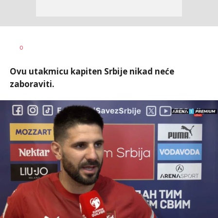
Dragan
AUTOR
0
Šutvić
Ovu utakmicu kapiten Srbije nikad neće
zaboraviti.