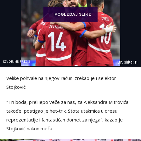
POGLEDAJ SLIKE
IZVOR: MN PRESS
Br. slika: 11
Velike pohvale na njegov račun izrekao je i selektor
Stojković.
"Tri boda, prelijepo veče za nas, za Aleksandra Mitrovića
takođe, postigao je het-trik. Stota utakmica u dresu
reprezentacije i fantastičan domet za njega", kazao je
Stojković nakon meča.