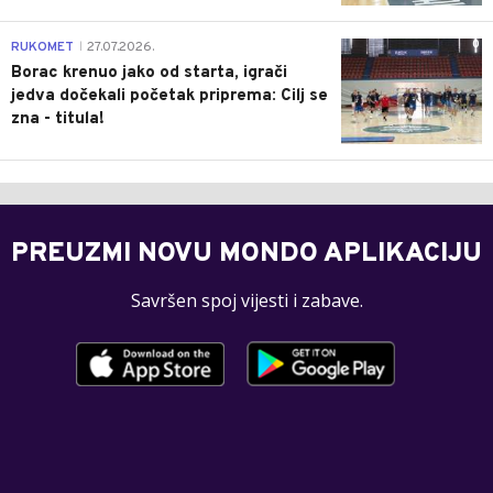
0
RUKOMET
27.07.2026.
|
Borac krenuo jako od starta, igrači
jedva dočekali početak priprema: Cilj se
zna - titula!
PREUZMI NOVU MONDO APLIKACIJU
Savršen spoj vijesti i zabave.