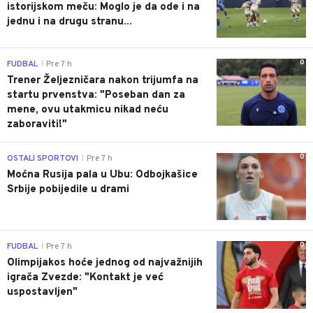
istorijskom meču: Moglo je da ode i na
jednu i na drugu stranu...
0
FUDBAL
Pre 7 h
|
Trener Željezničara nakon trijumfa na
startu prvenstva: "Poseban dan za
mene, ovu utakmicu nikad neću
zaboraviti!"
0
OSTALI SPORTOVI
Pre 7 h
|
Moćna Rusija pala u Ubu: Odbojkašice
Srbije pobijedile u drami
0
FUDBAL
Pre 7 h
|
Olimpijakos hoće jednog od najvažnijih
igrača Zvezde: "Kontakt je već
uspostavljen"