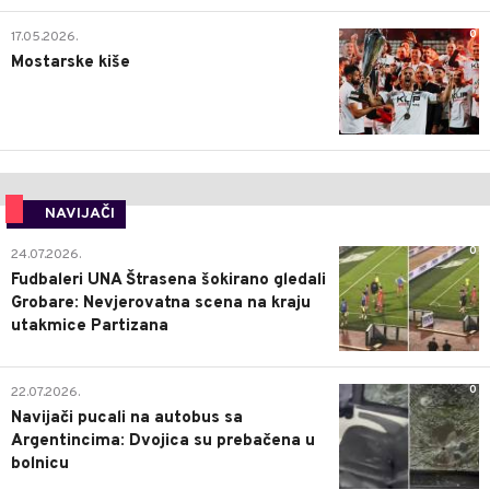
0
17.05.2026.
Mostarske kiše
NAVIJAČI
0
24.07.2026.
Fudbaleri UNA Štrasena šokirano gledali
Grobare: Nevjerovatna scena na kraju
utakmice Partizana
0
22.07.2026.
Navijači pucali na autobus sa
Argentincima: Dvojica su prebačena u
bolnicu