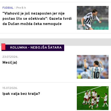
0
FUDBAL
Pre 8 h
|
"Vlahović je još nezaposlen jer nije
postao što se očekivalo": Gazeta tvrdi
da Dušan možda čeka nemoguće
KOLUMNA - NEBOJŠA ŠATARA
0
23.07.2026.
Mesi(ja)
2
15.07.2026.
Ipak valja bez kralja?