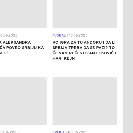
0.06.2025.
FUDBAL
10.06.2025.
|
IK ALEKSANDRA
KO IGRA ZA TU ANDORU I DA LI
ĆA POVEO SRBIJU KA
SRBIJA TREBA DA SE PAZI? TO
ALU!
ĆE VAM REĆI STEFAN LEKOVIĆ I
HARI KEJN
0
0
09.06.2025.
SVIJET
09.06.2025.
|