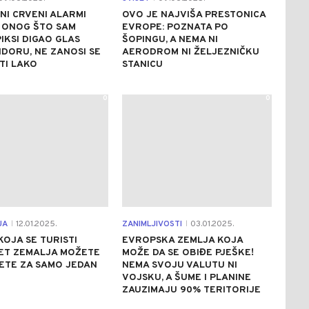
NI CRVENI ALARMI
OVO JE NAJVIŠA PRESTONICA
 ONOG ŠTO SAM
EVROPE: POZNATA PO
PIKSI DIGAO GLAS
ŠOPINGU, A NEMA NI
DORU, NE ZANOSI SE
AERODROM NI ŽELJEZNIČKU
ITI LAKO
STANICU
0
0
JA
12.01.2025.
ZANIMLJIVOSTI
03.01.2025.
|
|
KOJA SE TURISTI
EVROPSKA ZEMLJA KOJA
PET ZEMALJA MOŽETE
MOŽE DA SE OBIĐE PJEŠKE!
ETE ZA SAMO JEDAN
NEMA SVOJU VALUTU NI
VOJSKU, A ŠUME I PLANINE
ZAUZIMAJU 90% TERITORIJE