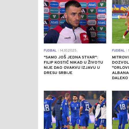
FUDBAL
14.10.2025.
FUDBAL
1
|
|
"SAMO JOŠ JEDNA STVAR":
MITROVI
FILIP KOSTIĆ NIKAD U ŽIVOTU
DOZVOLI
NIJE DAO OVAKVU IZJAVU U
"ORLOVI
DRESU SRBIJE
ALBANAC
DALEKO
1