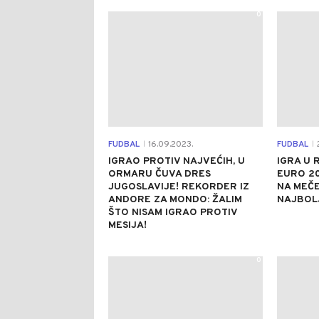
0
FUDBAL
16.09.2023.
FUDBAL
2
|
|
IGRAO PROTIV NAJVEĆIH, U
IGRA U 
ORMARU ČUVA DRES
EURO 20
JUGOSLAVIJE! REKORDER IZ
NA MEČ
ANDORE ZA MONDO: ŽALIM
NAJBOLJ
ŠTO NISAM IGRAO PROTIV
MESIJA!
0