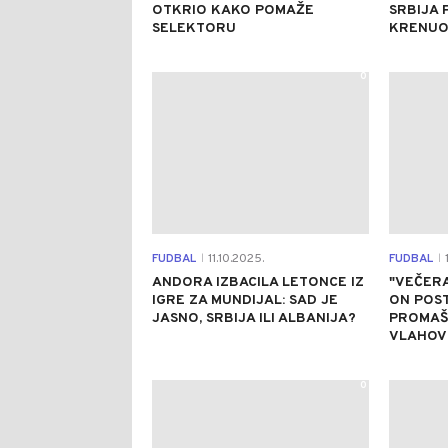
OTKRIO KAKO POMAŽE
SRBIJA 
SELEKTORU
KRENUO
0
FUDBAL
11.10.2025.
FUDBAL
1
|
|
ANDORA IZBACILA LETONCE IZ
"VEČERA
IGRE ZA MUNDIJAL: SAD JE
ON POST
JASNO, SRBIJA ILI ALBANIJA?
PROMAŠ
VLAHOV
0