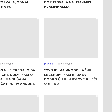
POZVALA, ODMAH
DOPUTOVALA NA UTAKMICU
 NA PUT
KVALIFIKACIJA
0
0
1.06.2025.
FUDBAL
11.06.2025.
|
S NIJE TREBALO DA
"OVDJE IMA MNOGO LAŽNIH
IGNE GOL": PIKSI O
LEGENDI": PIKSI BI DA SVI
AJIMA DUŠANA
DOBRO ČUJU NJEGOVE RIJEČI
IĆA PROTIV ANDORE
O MITRU
0
0