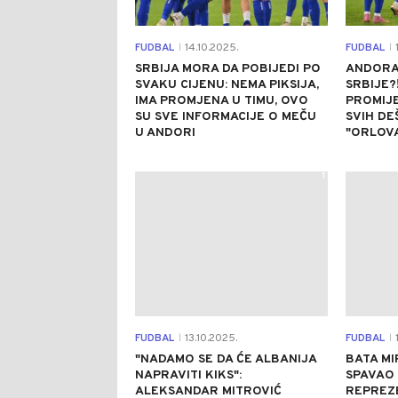
FUDBAL
14.10.2025.
FUDBAL
1
|
|
SRBIJA MORA DA POBIJEDI PO
ANDORA 
SVAKU CIJENU: NEMA PIKSIJA,
SRBIJE?
IMA PROMJENA U TIMU, OVO
PROMIJ
SU SVE INFORMACIJE O MEČU
SVIH D
U ANDORI
"ORLOV
1
FUDBAL
13.10.2025.
FUDBAL
1
|
|
"NADAMO SE DA ĆE ALBANIJA
BATA MI
NAPRAVITI KIKS":
SPAVAO
ALEKSANDAR MITROVIĆ
REPREZE