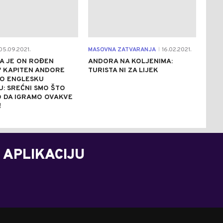
5.09.2021.
MASOVNA ZATVARANJA
16.02.2021.
|
DA JE ON ROĐEN
ANDORA NA KOLJENIMA:
" KAPITEN ANDORE
TURISTA NI ZA LIJEK
O ENGLESKU
: SREĆNI SMO ŠTO
 DA IGRAMO OVAKVE
!
 APLIKACIJU