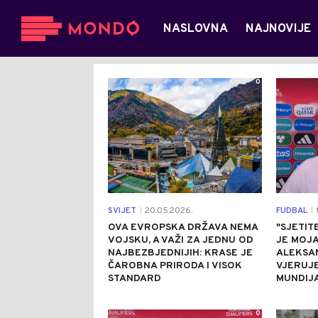
NASLOVNA
NAJNOVIJE
0
SVIJET
20.05.2026.
FUDBAL
1
|
|
OVA EVROPSKA DRŽAVA NEMA
"SJETIT
VOJSKU, A VAŽI ZA JEDNU OD
JE MOJA
NAJBEZBJEDNIJIH: KRASE JE
ALEKSA
ČAROBNA PRIRODA I VISOK
VJERUJE
STANDARD
MUNDIJ
0