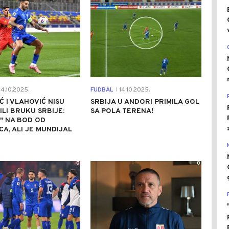
4.10.2025.
FUDBAL
14.10.2025.
|
Ć I VLAHOVIĆ NISU
SRBIJA U ANDORI PRIMILA GOL
LI BRUKU SRBIJE:
SA POLA TERENA!
" NA BOD OD
A, ALI JE MUNDIJAL
0
0