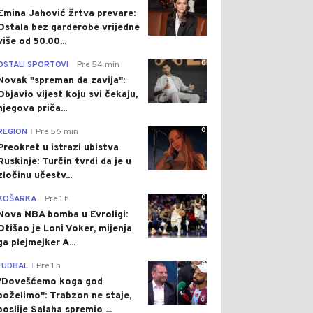
Emina Jahović žrtva prevare:
Ostala bez garderobe vrijedne
više od 50.00...
0
OSTALI SPORTOVI
Pre 54 min
|
Novak "spreman da zavija":
Objavio vijest koju svi čekaju,
njegova priča...
0
REGION
Pre 56 min
|
Preokret u istrazi ubistva
Ruskinje: Turčin tvrdi da je u
zločinu učestv...
0
KOŠARKA
Pre 1 h
|
Nova NBA bomba u Evroligi:
Otišao je Loni Voker, mijenja
ga plejmejker A...
0
FUDBAL
Pre 1 h
|
"Dovešćemo koga god
poželimo": Trabzon ne staje,
poslije Salaha spremio ...