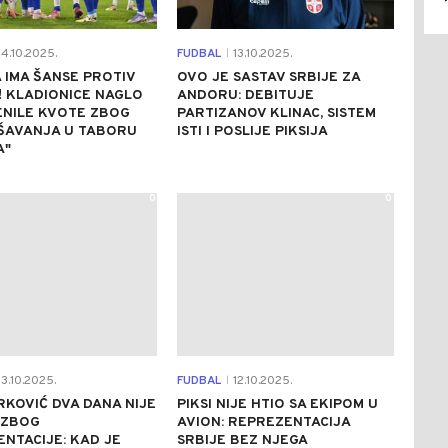
4.10.2025.
FUDBAL
13.10.2025.
|
IMA ŠANSE PROTIV
OVO JE SASTAV SRBIJE ZA
! KLADIONICE NAGLO
ANDORU: DEBITUJE
ENILE KVOTE ZBOG
PARTIZANOV KLINAC, SISTEM
EŠAVANJA U TABORU
ISTI I POSLIJE PIKSIJA
A"
0
0
3.10.2025.
FUDBAL
12.10.2025.
|
RKOVIĆ DVA DANA NIJE
PIKSI NIJE HTIO SA EKIPOM U
 ZBOG
AVION: REPREZENTACIJA
NTACIJE: KAD JE
SRBIJE BEZ NJEGA