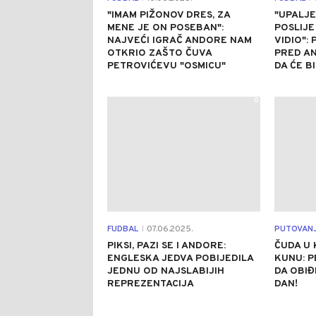
"IMAM PIŽONOV DRES, ZA
"UPALJE
MENE JE ON POSEBAN":
POSLIJE
NAJVEĆI IGRAČ ANDORE NAM
VIDIO": 
OTKRIO ZAŠTO ČUVA
PRED AN
PETROVIĆEVU "OSMICU"
DA ĆE B
0
FUDBAL
07.06.2025.
PUTOVAN
|
PIKSI, PAZI SE I ANDORE:
ČUDA U 
ENGLESKA JEDVA POBIJEDILA
KUNU: 
JEDNU OD NAJSLABIJIH
DA OBIĐ
REPREZENTACIJA
DAN!