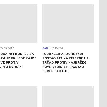
0
0
8.03.2023.
CAR!
10.10.2021.
|
RUDARU I BORI SE ZA
FUDBALER ANDORE (42)
24: IZ PRIJEDORA IDE
POSTAO HIT NA INTERNETU:
EVE PROTIV
TRČAO PROTIV NAJBRŽEG,
IH U EVROPI!
POVRIJEDIO SE I POSTAO
HEROJ! (FOTO)
0
0