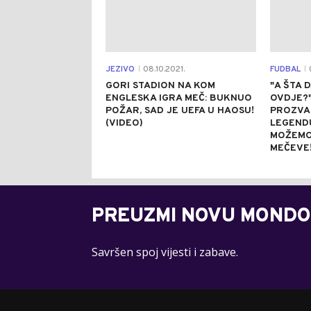
JEZIVO
08.10.2021.
FUDBAL
0
|
|
GORI STADION NA KOM
"A ŠTA 
ENGLESKA IGRA MEČ: BUKNUO
OVDJE?
POŽAR, SAD JE UEFA U HAOSU!
PROZVA
(VIDEO)
LEGENDU
MOŽEMO
MEČEVE
PREUZMI NOVU MONDO
Savršen spoj vijesti i zabave.