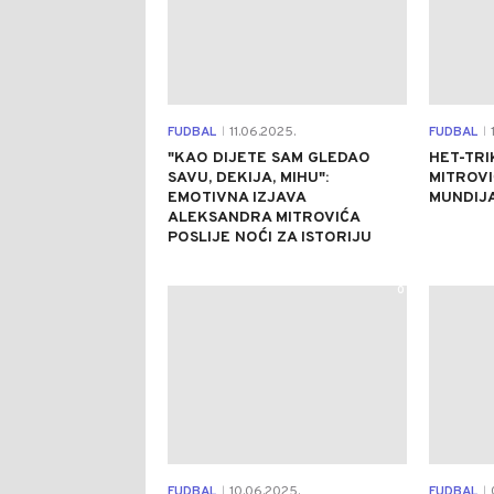
FUDBAL
11.06.2025.
FUDBAL
1
|
|
"KAO DIJETE SAM GLEDAO
HET-TR
SAVU, DEKIJA, MIHU":
MITROVI
EMOTIVNA IZJAVA
MUNDIJ
ALEKSANDRA MITROVIĆA
POSLIJE NOĆI ZA ISTORIJU
0
FUDBAL
10.06.2025.
FUDBAL
|
|