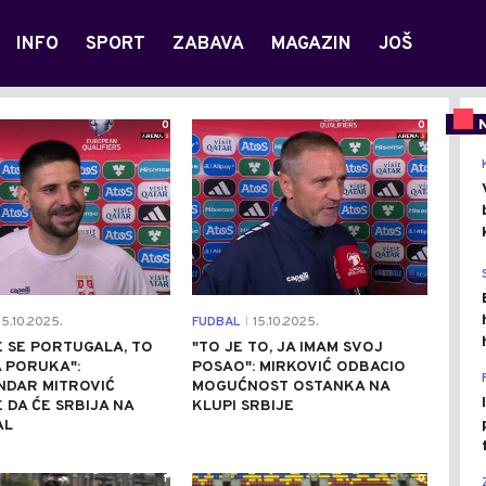
INFO
SPORT
ZABAVA
MAGAZIN
JOŠ
0
0
5.10.2025.
FUDBAL
15.10.2025.
|
E SE PORTUGALA, TO
"TO JE TO, JA IMAM SVOJ
 PORUKA":
POSAO": MIRKOVIĆ ODBACIO
NDAR MITROVIĆ
MOGUĆNOST OSTANKA NA
 DA ĆE SRBIJA NA
KLUPI SRBIJE
AL
1
0