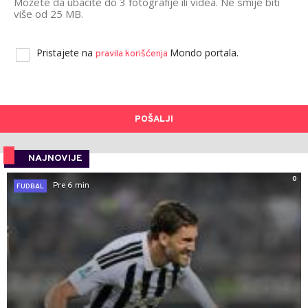
Možete da ubacite do 3 fotografije ili videa. Ne smije biti
više od 25 MB.
Pristajete na
Mondo portala.
pravila korišćenja
POŠALJI
NAJNOVIJE
0
Pre 6 min
FUDBAL