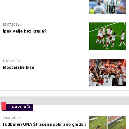
2
15.07.2026.
Ipak valja bez kralja?
0
17.05.2026.
Mostarske kiše
NAVIJAČI
0
24.07.2026.
Fudbaleri UNA Štrasena šokirano gledali