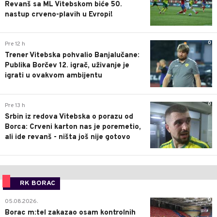
Revanš sa ML Vitebskom biće 50.
nastup crveno-plavih u Evropi!
0
Pre 12 h
Trener Vitebska pohvalio Banjalučane:
Publika Borčev 12. igrač, uživanje je
igrati u ovakvom ambijentu
0
Pre 13 h
Srbin iz redova Vitebska o porazu od
Borca: Crveni karton nas je poremetio,
ali ide revanš - ništa još nije gotovo
RK BORAC
0
05.08.2026.
Borac m:tel zakazao osam kontrolnih