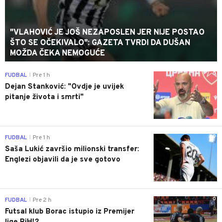
"VLAHOVIĆ JE JOŠ NEZAPOSLEN JER NIJE POSTAO
ŠTO SE OČEKIVALO": GAZETA TVRDI DA DUŠAN
MOŽDA ČEKA NEMOGUĆE
0
FUDBAL
Pre 1 h
|
Dejan Stanković: "Ovdje je uvijek
pitanje života i smrti"
0
FUDBAL
Pre 1 h
|
Saša Lukić završio milionski transfer:
Englezi objavili da je sve gotovo
0
FUDBAL
Pre 2 h
|
Futsal klub Borac istupio iz Premijer