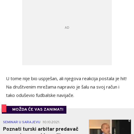
U tome nije bio uspješan, ali njegova reakcija postala je hit!
Na društvenim mrežama napravio je šalu na svoj račun i
tako oduševio fudbalske navijače.
MOŽDA ĆE VAS ZANIMATI
0
SEMINAR U SARAJEVU
10.10.2021.
|
Poznati turski arbitar predavač