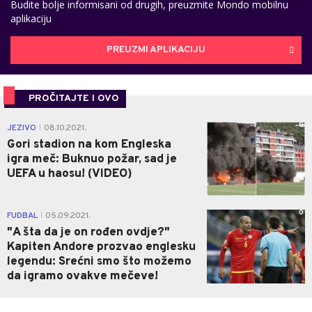
Budite bolje informisani od drugih, preuzmite Mondo mobilnu
aplikaciju
PREUZMI APLIKACIJU
PROČITAJTE I OVO
0
JEZIVO
08.10.2021.
|
Gori stadion na kom Engleska
igra meč: Buknuo požar, sad je
UEFA u haosu! (VIDEO)
0
FUDBAL
05.09.2021.
|
"A šta da je on rođen ovdje?"
Kapiten Andore prozvao englesku
legendu: Srećni smo što možemo
da igramo ovakve mečeve!