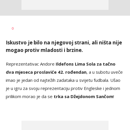
Bojan
AUTOR
0
Jakovljević
Iskustvo je bilo na njegovoj strani, ali ništa nije
mogao protiv mladosti i brzine.
Reprezentativac Andore
Ildefons Lima Sola za tačno
dva mjeseca proslaviće 42. rođendan
, a u subotu uveče
imao je jedan od najtežih zadataka u svijetu fudbala. Ušao
je u igru za svoju reprezentaciju protiv Engleske i jednom
prilikom morao je da se
trka sa Džejdonom Sančom
!