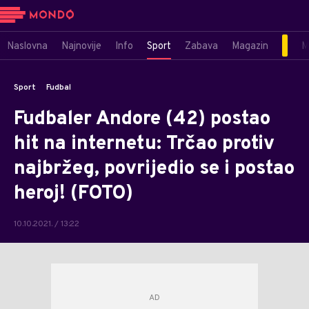
Naslovna
Najnovije
Info
Sport
Zabava
Magazin
M
Sport
Fudbal
Fudbaler Andore (42) postao
hit na internetu: Trčao protiv
najbržeg, povrijedio se i postao
heroj! (FOTO)
10.10.2021. / 13:22