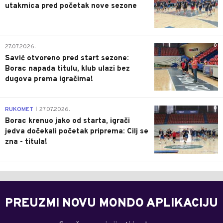
utakmica pred početak nove sezone
0
27.07.2026.
Savić otvoreno pred start sezone:
Borac napada titulu, klub ulazi bez
dugova prema igračima!
0
RUKOMET
27.07.2026.
|
Borac krenuo jako od starta, igrači
jedva dočekali početak priprema: Cilj se
zna - titula!
PREUZMI NOVU MONDO APLIKACIJU