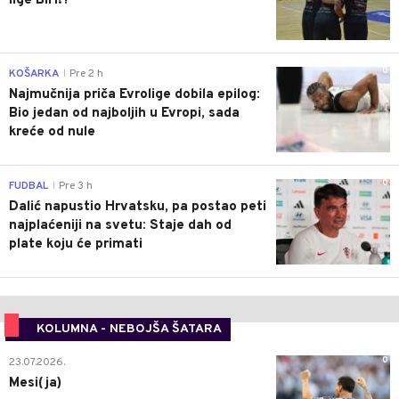
lige BiH!?
0
KOŠARKA
Pre 2 h
|
Najmučnija priča Evrolige dobila epilog:
Bio jedan od najboljih u Evropi, sada
kreće od nule
0
FUDBAL
Pre 3 h
|
Dalić napustio Hrvatsku, pa postao peti
najplaćeniji na svetu: Staje dah od
plate koju će primati
KOLUMNA - NEBOJŠA ŠATARA
0
23.07.2026.
Mesi(ja)