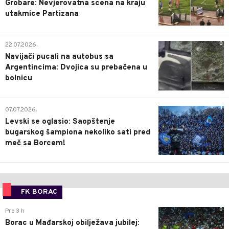
Grobare: Nevjerovatna scena na kraju
utakmice Partizana
0
22.07.2026.
Navijači pucali na autobus sa
Argentincima: Dvojica su prebačena u
bolnicu
1
07.07.2026.
Levski se oglasio: Saopštenje
bugarskog šampiona nekoliko sati pred
meč sa Borcem!
FK BORAC
0
Pre 3 h
Borac u Mađarskoj obilježava jubilej: