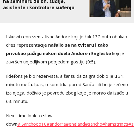
na seminaru za bh. sudije,
asistente i kontrolore suđenja
Iskusni reprezentativac Andore koji je čak 132 puta obukao
dres reprezentacije
našalio se na tviteru i tako
privukao pažnju nakon duela Andore i Engleske
koji je
završen ubjedljivom pobjedom gostiju (0:5).
Ildefons je bio rezervista, a šansu da zaigra dobio je u 31.
minutu meča. Ipak, tokom trka pored Sanča - ili bolje rečeno
iza njega, doživio je povredu zbog koje je morao da izađe u
63. minutu.
Next time look to slow
down
@Sanchooo10
#andorra
#england
#sancho
#hamstrings
#s