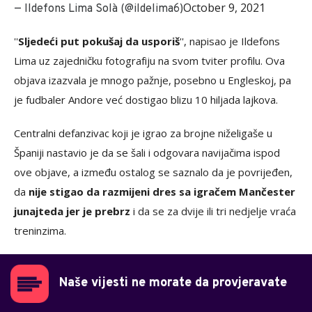
October 9, 2021
— Ildefons Lima Solà (@ildelima6)
''
Sljedeći put pokušaj da usporiš
'', napisao je Ildefons
Lima uz zajedničku fotografiju na svom tviter profilu. Ova
objava izazvala je mnogo pažnje, posebno u Engleskoj, pa
je fudbaler Andore već dostigao blizu 10 hiljada lajkova.
Centralni defanzivac koji je igrao za brojne niželigaše u
Španiji nastavio je da se šali i odgovara navijačima ispod
ove objave, a između ostalog se saznalo da je povrijeđen,
da
nije stigao da razmijeni dres sa igračem Mančester
junajteda jer je prebrz
i da se za dvije ili tri nedjelje vraća
treninzima.
Naše vijesti ne morate da provjeravate