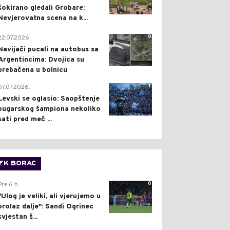
šokirano gledali Grobare:
Nevjerovatna scena na k...
0
22.07.2026.
Navijači pucali na autobus sa
Argentincima: Dvojica su
prebačena u bolnicu
1
07.07.2026.
Levski se oglasio: Saopštenje
bugarskog šampiona nekoliko
sati pred meč ...
FK BORAC
0
Pre 6 h
"Ulog je veliki, ali vjerujemo u
prolaz dalje": Sandi Ogrinec
svjestan š...