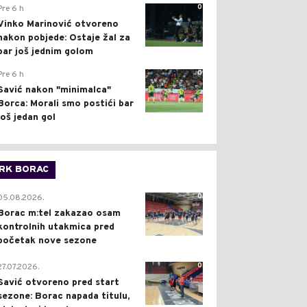
0
Pre 6 h
Vinko Marinović otvoreno
nakon pobjede: Ostaje žal za
bar još jednim golom
0
Pre 6 h
Savić nakon "minimalca"
Borca: Morali smo postići bar
još jedan gol
RK BORAC
0
05.08.2026.
Borac m:tel zakazao osam
kontrolnih utakmica pred
početak nove sezone
0
27.07.2026.
Savić otvoreno pred start
sezone: Borac napada titulu,