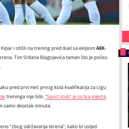
Kipar i otišli na trening pred duel sa ekipom
AEK-
 terena. Tim Srđana Blagojevića taman što je počeo
.
naku pred prvi meč prvog kola kvalifikacija za Ligu
ije
treninga nije bilo.
"Sport klub" je sa lica mjesta
on samo desetak minuta.
đeno "zbog održavanja terena", kako bi usljed