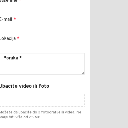
Vaše ime
*
E-mail
*
Lokacija
*
Ubacite video ili foto
Možete da ubacite do 3 fotografije ili videa. Ne
smije biti više od 25 MB.