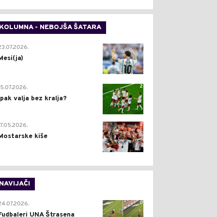
KOLUMNA - NEBOJŠA ŠATARA
0
23.07.2026.
Mesi(ja)
2
15.07.2026.
Ipak valja bez kralja?
0
17.05.2026.
Mostarske kiše
NAVIJAČI
0
24.07.2026.
Fudbaleri UNA Štrasena