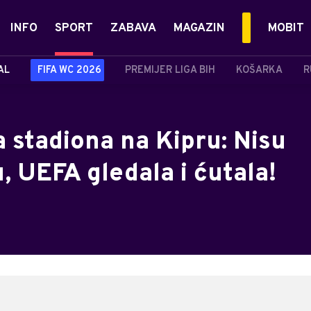
INFO
SPORT
ZABAVA
MAGAZIN
MOBIT
AL
FIFA WC 2026
PREMIJER LIGA BIH
KOŠARKA
R
a stadiona na Kipru: Nisu
u, UEFA gledala i ćutala!