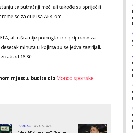
stanju za sutrašnji meč, ali takođe su spriječili
pripreme se za duel sa AEK-om.
EFA, ali ništa nije pomoglo i od pripreme za
 desetak minuta u kojima su se jedva zagrijali.
vrtak od 18:30.
ednom mjestu, budite dio
Mondo sportske
0
0
FUDBAL
09.07.2025.
|
"Nije AEK taj nivo": Trener