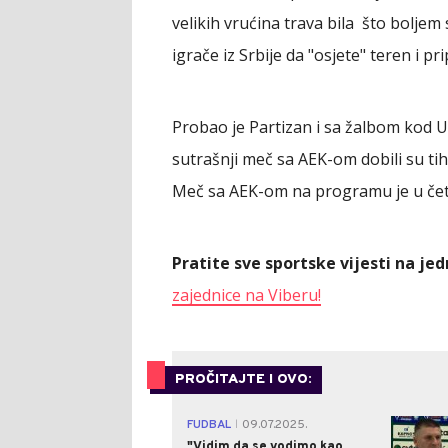
velikih vrućina trava bila što boljem 
igrače iz Srbije da "osjete" teren i 
Probao je Partizan i sa žalbom kod U
sutrašnji meč sa AEK-om dobili su tih
Meč sa AEK-om na programu je u čet
Pratite sve sportske vijesti na j
zajednice na Viberu!
PROČITAJTE I OVO:
FUDBAL
09.07.2025.
|
"Vidim da se vodimo kao