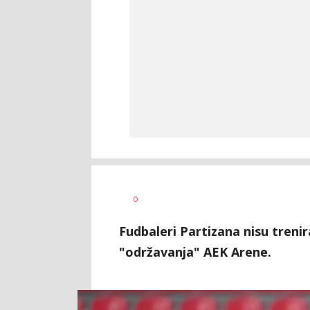
Dragan
AUTOR
0
Šutvić
Fudbaleri Partizana nisu trenir
"održavanja" AEK Arene.