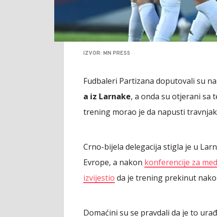
IZVOR: MN PRESS
Fudbaleri Partizana doputovali su na 
a iz Larnake
, a onda su otjerani sa
trening morao je da napusti travnjak
Crno-bijela delegacija stigla je u Lar
Evrope, a nakon
konferencije za med
izvijestio
da je trening prekinut nak
Domaćini su se pravdali da je to ura