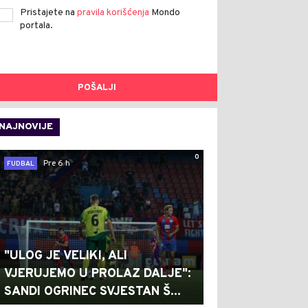
Pristajete na
pravila korišćenja
Mondo
portala.
POŠALJI
NAJNOVIJE
0
Pre 6 h
FUDBAL
"ULOG JE VELIKI, ALI
VJERUJEMO U PROLAZ DALJE":
SANDI OGRINEC SVJESTAN Š...