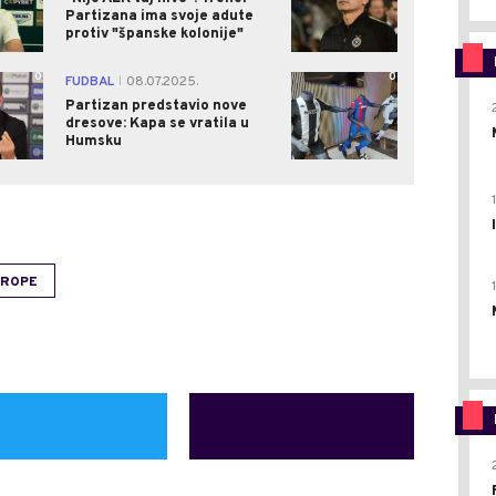
Partizana ima svoje adute
protiv "španske kolonije"
0
0
FUDBAL
08.07.2025.
|
Partizan predstavio nove
dresove: Kapa se vratila u
Humsku
VROPE