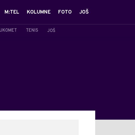
M:TEL
KOLUMNE
FOTO
JOŠ
UKOMET
TENIS
JOŠ