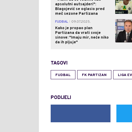
apsolutni autsajderi":
Blagojević se oglasio pred
meč sezone Partizana
FUDBAL
09.07.2025.
|
Kako je propao plan
Partizana da vrati svoje
sinove: "Imaju mir, neće niko
da ih pljuje"
TAGOVI
FUDBAL
FK PARTIZAN
LIGA E
PODIJELI