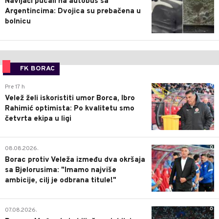
Navijači pucali na autobus sa
Argentincima: Dvojica su prebačena u
bolnicu
FK BORAC
0
Pre 17 h
Velež želi iskoristiti umor Borca, Ibro
Rahimić optimista: Po kvalitetu smo
četvrta ekipa u ligi
0
08.08.2026.
Borac protiv Veleža između dva okršaja
sa Bjelorusima: "Imamo najviše
ambicije, cilj je odbrana titule!"
0
07.08.2026.