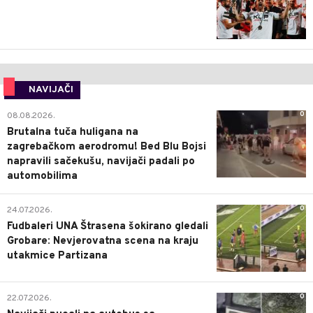
NAVIJAČI
0
08.08.2026.
Brutalna tuča huligana na
zagrebačkom aerodromu! Bed Blu Bojsi
napravili sačekušu, navijači padali po
automobilima
0
24.07.2026.
Fudbaleri UNA Štrasena šokirano gledali
Grobare: Nevjerovatna scena na kraju
utakmice Partizana
0
22.07.2026.