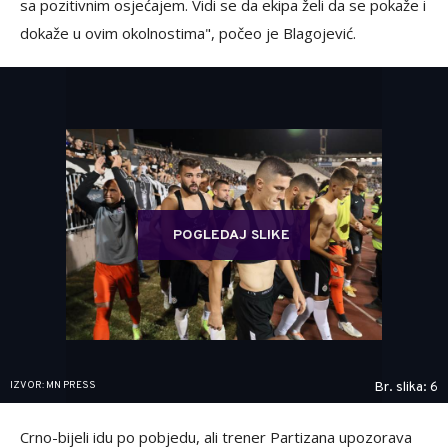
sa pozitivnim osjećajem. Vidi se da ekipa želi da se pokaže i
dokaže u ovim okolnostima", počeo je Blagojević.
POGLEDAJ SLIKE
IZVOR: MN PRESS
Br. slika: 6
Crno-bijeli idu po pobjedu, ali trener Partizana upozorava