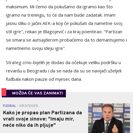
maksimum. Mi ćemo da pokušamo da igramo kao što
igramo na treningu, to će da nam bude zadatak. Imam
jasnu sliku o jačini AEK-a koji će pokušati da nametne svoj
stil igre", rekao je Blagojević i za kraj poentirao: "Partizan
se smara se autsajderom probaćemo da to demantujemo i
nametnemo svoju ideju igre".
Strateg crno-bijelih je dodao da očekuje veliku podršku u
revanšu u Beogradu i da se nada da su se navijači uželjeli
fudbala nakon pauze od mjesec dana.
MOŽDA ĆE VAS ZANIMATI
0
FUDBAL
09.07.2025.
|
Kako je propao plan Partizana da
vrati svoje sinove: "Imaju mir,
neće niko da ih pljuje"