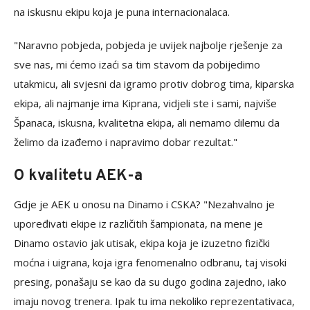
na iskusnu ekipu koja je puna internacionalaca.
"Naravno pobjeda, pobjeda je uvijek najbolje rješenje za
sve nas, mi ćemo izaći sa tim stavom da pobijedimo
utakmicu, ali svjesni da igramo protiv dobrog tima, kiparska
ekipa, ali najmanje ima Kiprana, vidjeli ste i sami, najviše
Španaca, iskusna, kvalitetna ekipa, ali nemamo dilemu da
želimo da izađemo i napravimo dobar rezultat."
O kvalitetu AEK-a
Gdje je AEK u onosu na Dinamo i CSKA? "Nezahvalno je
upoređivati ekipe iz različitih šampionata, na mene je
Dinamo ostavio jak utisak, ekipa koja je izuzetno fizički
moćna i uigrana, koja igra fenomenalno odbranu, taj visoki
presing, ponašaju se kao da su dugo godina zajedno, iako
imaju novog trenera. Ipak tu ima nekoliko reprezentativaca,