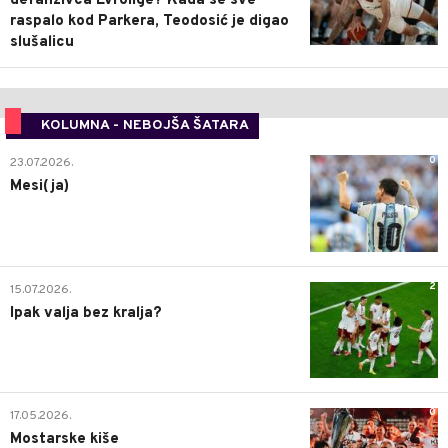
defanzivca Evrolige? Kada se sve
raspalo kod Parkera, Teodosić je digao
slušalicu
KOLUMNA - NEBOJŠA ŠATARA
0
23.07.2026.
Mesi(ja)
2
15.07.2026.
Ipak valja bez kralja?
0
17.05.2026.
Mostarske kiše