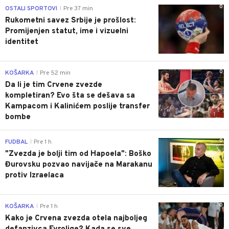
0
OSTALI SPORTOVI
Pre 37 min
|
Rukometni savez Srbije je prošlost:
Promijenjen statut, ime i vizuelni
identitet
0
KOŠARKA
Pre 52 min
|
Da li je tim Crvene zvezde
kompletiran? Evo šta se dešava sa
Kampacom i Kalinićem poslije transfer
bombe
0
FUDBAL
Pre 1 h
|
"Zvezda je bolji tim od Hapoela": Boško
Đurovsku pozvao navijače na Marakanu
protiv Izraelaca
0
KOŠARKA
Pre 1 h
|
Kako je Crvena zvezda otela najboljeg