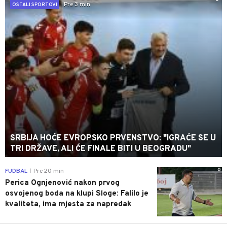
Pre 3 min
OSTALI SPORTOVI
SRBIJA HOĆE EVROPSKO PRVENSTVO: "IGRAĆE SE U
TRI DRŽAVE, ALI ĆE FINALE BITI U BEOGRADU"
0
FUDBAL
Pre 20 min
|
Perica Ognjenović nakon prvog
osvojenog boda na klupi Sloge: Falilo je
kvaliteta, ima mjesta za napredak