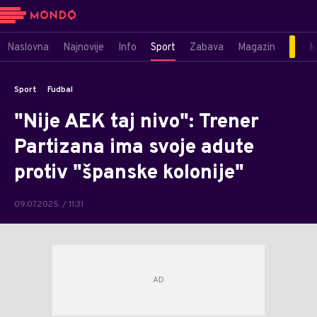
Naslovna
Najnovije
Info
Sport
Zabava
Magazin
M
Sport
Fudbal
"Nije AEK taj nivo": Trener
Partizana ima svoje adute
protiv "španske kolonije"
09.07.2025. / 11:31