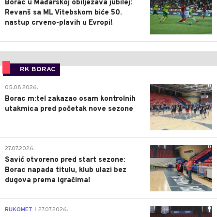
Borac u Mađarskoj obilježava jubilej:
Revanš sa ML Vitebskom biće 50.
nastup crveno-plavih u Evropi!
RK BORAC
0
05.08.2026.
Borac m:tel zakazao osam kontrolnih
utakmica pred početak nove sezone
0
27.07.2026.
Savić otvoreno pred start sezone:
Borac napada titulu, klub ulazi bez
dugova prema igračima!
0
RUKOMET
27.07.2026.
|