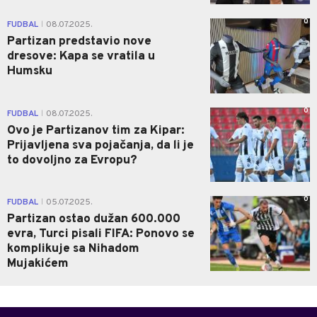
0
FUDBAL
08.07.2025.
|
Partizan predstavio nove
dresove: Kapa se vratila u
Humsku
0
FUDBAL
08.07.2025.
|
Ovo je Partizanov tim za Kipar:
Prijavljena sva pojačanja, da li je
to dovoljno za Evropu?
0
FUDBAL
05.07.2025.
|
Partizan ostao dužan 600.000
evra, Turci pisali FIFA: Ponovo se
komplikuje sa Nihadom
Mujakićem