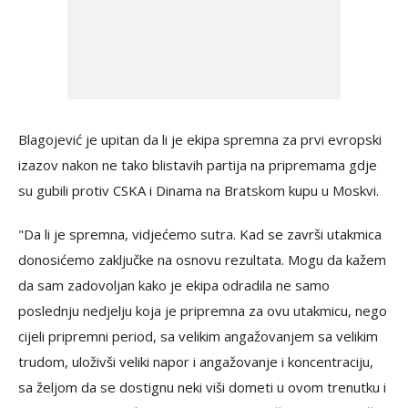
Blagojević je upitan da li je ekipa spremna za prvi evropski
izazov nakon ne tako blistavih partija na pripremama gdje
su gubili protiv CSKA i Dinama na Bratskom kupu u Moskvi.
"Da li je spremna, vidjećemo sutra. Kad se završi utakmica
donosićemo zaključke na osnovu rezultata. Mogu da kažem
da sam zadovoljan kako je ekipa odradila ne samo
poslednju nedjelju koja je pripremna za ovu utakmicu, nego
cijeli pripremni period, sa velikim angažovanjem sa velikim
trudom, uloživši veliki napor i angažovanje i koncentraciju,
sa željom da se dostignu neki viši dometi u ovom trenutku i