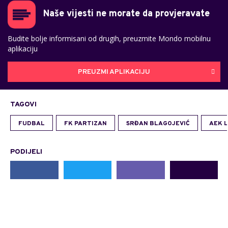
Naše vijesti ne morate da provjeravate
Budite bolje informisani od drugih, preuzmite Mondo mobilnu
aplikaciju
PREUZMI APLIKACIJU
TAGOVI
FUDBAL
FK PARTIZAN
SRĐAN BLAGOJEVIĆ
AEK 
PODIJELI