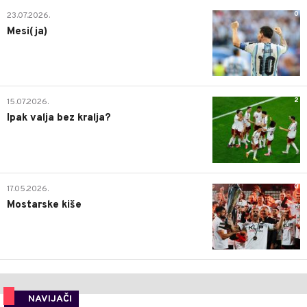
0
23.07.2026.
Mesi(ja)
2
15.07.2026.
Ipak valja bez kralja?
0
17.05.2026.
Mostarske kiše
NAVIJAČI