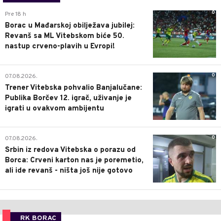
0
Pre 18 h
Borac u Mađarskoj obilježava jubilej:
Revanš sa ML Vitebskom biće 50.
nastup crveno-plavih u Evropi!
0
07.08.2026.
Trener Vitebska pohvalio Banjalučane:
Publika Borčev 12. igrač, uživanje je
igrati u ovakvom ambijentu
0
07.08.2026.
Srbin iz redova Vitebska o porazu od
Borca: Crveni karton nas je poremetio,
ali ide revanš - ništa još nije gotovo
RK BORAC