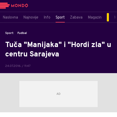
Naslovna
Najnovije
Info
Sport
Zabava
Magazin
M
Sport
Fudbal
Tuča "Manijaka" i "Hordi zla" u
centru Sarajeva
24.07.2016. / 11:47