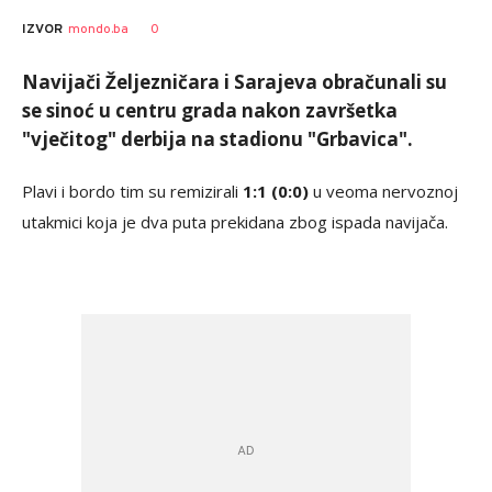
0
IZVOR
mondo.ba
Navijači Željezničara i Sarajeva obračunali su
se sinoć u centru grada nakon završetka
"vječitog" derbija na stadionu "Grbavica".
Plavi i bordo tim su remizirali
1:1 (0:0)
u veoma nervoznoj
utakmici koja je dva puta prekidana zbog ispada navijača.