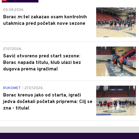
0
05.08.2026.
Borac m:tel zakazao osam kontrolnih
utakmica pred početak nove sezone
0
27.07.2026.
Savić otvoreno pred start sezone:
Borac napada titulu, klub ulazi bez
dugova prema igračima!
0
RUKOMET
27.07.2026.
|
Borac krenuo jako od starta, igrači
jedva dočekali početak priprema: Cilj se
zna - titula!