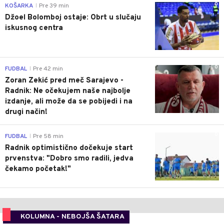
0
KOŠARKA
Pre 39 min
|
Džoel Bolomboj ostaje: Obrt u slučaju
iskusnog centra
0
FUDBAL
Pre 42 min
|
Zoran Zekić pred meč Sarajevo -
Radnik: Ne očekujem naše najbolje
izdanje, ali može da se pobijedi i na
drugi način!
0
FUDBAL
Pre 58 min
|
Radnik optimistično dočekuje start
prvenstva: "Dobro smo radili, jedva
čekamo početak!"
KOLUMNA - NEBOJŠA ŠATARA