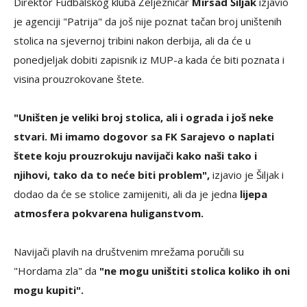
Direktor Fudbalskog kluba Željezničar
Mirsad Šiljak
izjavio
je agenciji "Patrija" da još nije poznat tačan broj uništenih
stolica na sjevernoj tribini nakon derbija, ali da će u
ponedjeljak dobiti zapisnik iz MUP-a kada će biti poznata i
visina prouzrokovane štete.
"Uništen je veliki broj stolica, ali i ograda i još neke
stvari. Mi imamo dogovor sa FK Sarajevo o naplati
štete koju prouzrokuju navijači kako naši tako i
njihovi, tako da to neće biti problem",
izjavio je Šiljak i
dodao da će se stolice zamijeniti, ali da je jedna
lijepa
atmosfera pokvarena huliganstvom.
Navijači plavih na društvenim mrežama poručili su
"Hordama zla" da
"ne mogu uništiti stolica koliko ih oni
mogu kupiti".