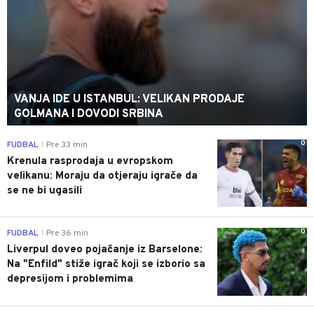
VANJA IDE U ISTANBUL: VELIKAN PRODAJE
GOLMANA I DOVODI SRBINA
0
FUDBAL
Pre 33 min
|
Krenula rasprodaja u evropskom
velikanu: Moraju da otjeraju igrače da
se ne bi ugasili
0
FUDBAL
Pre 36 min
|
Liverpul doveo pojačanje iz Barselone:
Na "Enfild" stiže igrač koji se izborio sa
depresijom i problemima