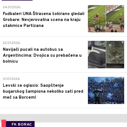
0
24.07.2026.
Fudbaleri UNA Štrasena šokirano gledali
Grobare: Nevjerovatna scena na kraju
utakmice Partizana
0
22.07.2026.
Navijači pucali na autobus sa
Argentincima: Dvojica su prebačena u
bolnicu
1
07.07.2026.
Levski se oglasio: Saopštenje
bugarskog šampiona nekoliko sati pred
meč sa Borcem!
FK BORAC