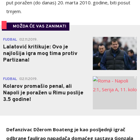
put poražen (do danas) 20. marta 2010. godine, biti posut
trnjem.
MOŽDA ĆE VAS ZANIMATI
0
FUDBAL
02.11.2019.
|
Lalatović kritikuje: Ovo je
najlošija igra mog tima protiv
Partizana!
0
FUDBAL
02.11.2019.
|
Kolarov promašio penal, ali
Napoli je poražen u Rimu poslije
3.5 godine!
Defanzivac Džerom Boateng je kao posljednji igrač
odbrane faulirao napadača domaćeg sastava Gonzala