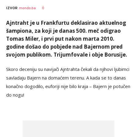
0
IZVOR
mondo.ba
Ajntraht je u Frankfurtu deklasirao aktuelnog
šampiona, za koji je danas 500. meč odigrao
Tomas Miler, i prvi put nakon marta 2010.
godine došao do pobjede nad Bajernom pred
svojom publikom. Trijumfovale i obje Borusije.
Skoro deceniju su navijači Ajntrahta čekali da njihovi ljubimci
savladaju Bajern na domaćem terenu. A kada se to danas
konačno dogodilo, euforiji nije bilo kraja – Bajern je potučen
do nogu!