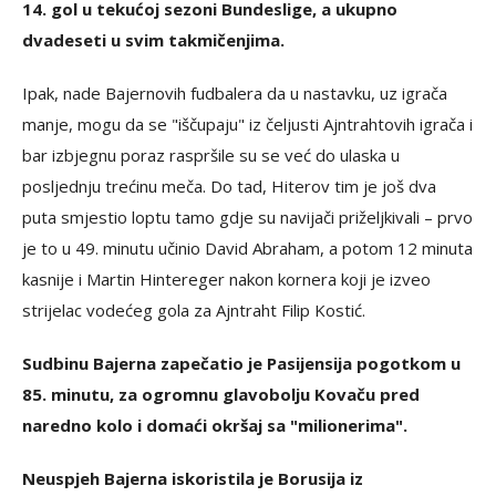
14. gol u tekućoj sezoni Bundeslige, a ukupno
dvadeseti u svim takmičenjima.
Ipak, nade Bajernovih fudbalera da u nastavku, uz igrača
manje, mogu da se "iščupaju" iz čeljusti Ajntrahtovih igrača i
bar izbjegnu poraz raspršile su se već do ulaska u
posljednju trećinu meča. Do tad, Hiterov tim je još dva
puta smjestio loptu tamo gdje su navijači priželjkivali – prvo
je to u 49. minutu učinio David Abraham, a potom 12 minuta
kasnije i Martin Hintereger nakon kornera koji je izveo
strijelac vodećeg gola za Ajntraht Filip Kostić.
Sudbinu Bajerna zapečatio je Pasijensija pogotkom u
85. minutu, za ogromnu glavobolju Kovaču pred
naredno kolo i domaći okršaj sa "milionerima".
Neuspjeh Bajerna iskoristila je Borusija iz