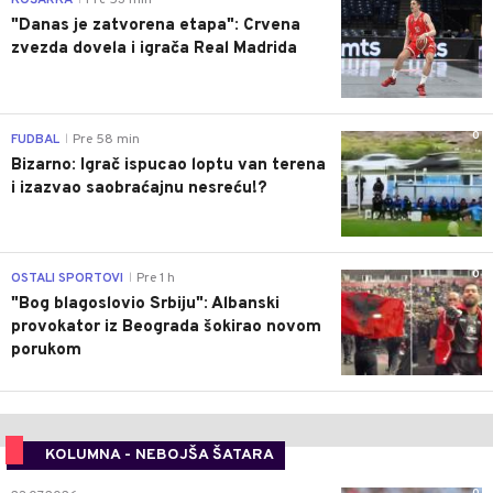
KOŠARKA
Pre 53 min
"Danas je zatvorena etapa": Crvena
zvezda dovela i igrača Real Madrida
0
FUDBAL
Pre 58 min
|
Bizarno: Igrač ispucao loptu van terena
i izazvao saobraćajnu nesreću!?
0
OSTALI SPORTOVI
Pre 1 h
|
"Bog blagoslovio Srbiju": Albanski
provokator iz Beograda šokirao novom
porukom
KOLUMNA - NEBOJŠA ŠATARA