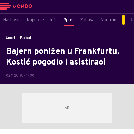
Naslovna
Najnovije
Info
Sport
Zabava
Magazin
M
Sport
Fudbal
Bajern ponižen u Frankfurtu,
Kostić pogodio i asistirao!
02.11.2019. / 17:30