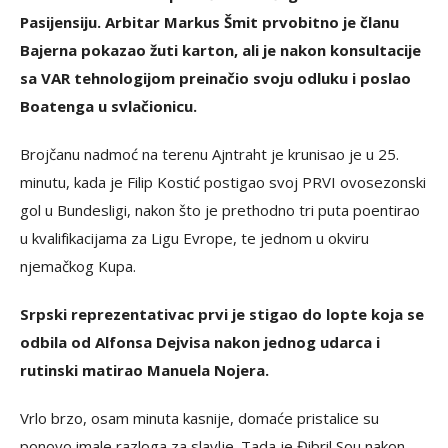
Pasijensiju. Arbitar Markus Šmit prvobitno je članu
Bajerna pokazao žuti karton, ali je nakon konsultacije
sa VAR tehnologijom preinačio svoju odluku i poslao
Boatenga u svlačionicu.
Brojčanu nadmoć na terenu Ajntraht je krunisao je u 25.
minutu, kada je Filip Kostić postigao svoj PRVI ovosezonski
gol u Bundesligi, nakon što je prethodno tri puta poentirao
u kvalifikacijama za Ligu Evrope, te jednom u okviru
njemačkog Kupa.
Srpski reprezentativac prvi je stigao do lopte koja se
odbila od Alfonsa Dejvisa nakon jednog udarca i
rutinski matirao Manuela Nojera.
Vrlo brzo, osam minuta kasnije, domaće pristalice su
ponovo imale razloga za slavlje. Tada je Đibril Sou nakon