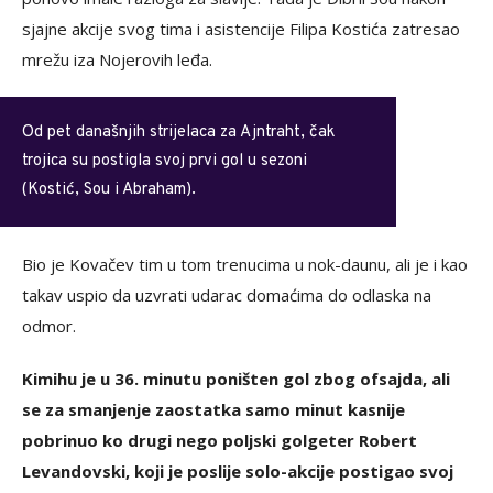
sjajne akcije svog tima i asistencije Filipa Kostića zatresao
mrežu iza Nojerovih leđa.
Od pet današnjih strijelaca za Ajntraht, čak
trojica su postigla svoj prvi gol u sezoni
(Kostić, Sou i Abraham).
Bio je Kovačev tim u tom trenucima u nok-daunu, ali je i kao
takav uspio da uzvrati udarac domaćima do odlaska na
odmor.
Kimihu je u 36. minutu poništen gol zbog ofsajda, ali
se za smanjenje zaostatka samo minut kasnije
pobrinuo ko drugi nego poljski golgeter Robert
Levandovski, koji je poslije solo-akcije postigao svoj