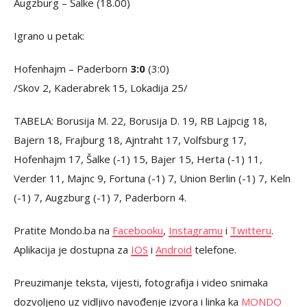
Augzburg – Šalke (18.00)
Igrano u petak:
Hofenhajm – Paderborn
3:0
(3:0)
/Skov 2, Kaderabrek 15, Lokadija 25/
TABELA: Borusija M. 22, Borusija D. 19, RB Lajpcig 18,
Bajern 18, Frajburg 18, Ajntraht 17, Volfsburg 17,
Hofenhajm 17, Šalke (-1) 15, Bajer 15, Herta (-1) 11,
Verder 11, Majnc 9, Fortuna (-1) 7, Union Berlin (-1) 7, Keln
(-1) 7, Augzburg (-1) 7, Paderborn 4.
Pratite Mondo.ba na
Facebooku
,
Instagramu
i
Twitteru
.
Aplikacija je dostupna za
IOS
i
Android
telefone.
Preuzimanje teksta, vijesti, fotografija i video snimaka
dozvoljeno uz vidljivo navođenje izvora i linka ka
MONDO