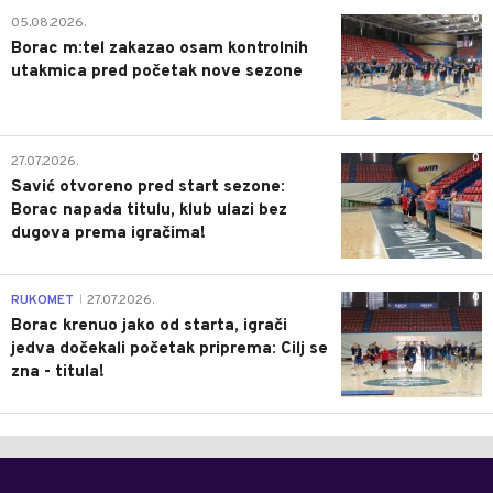
0
05.08.2026.
Borac m:tel zakazao osam kontrolnih
utakmica pred početak nove sezone
0
27.07.2026.
Savić otvoreno pred start sezone:
Borac napada titulu, klub ulazi bez
dugova prema igračima!
0
RUKOMET
27.07.2026.
|
Borac krenuo jako od starta, igrači
jedva dočekali početak priprema: Cilj se
zna - titula!