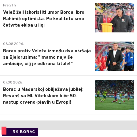
0
Pre 21 h
Velež želi iskoristiti umor Borca, Ibro
Rahimić optimista: Po kvalitetu smo
četvrta ekipa u ligi
0
08.08.2026.
Borac protiv Veleža između dva okršaja
sa Bjelorusima: "Imamo najviše
ambicije, cilj je odbrana titule!"
0
07.08.2026.
Borac u Mađarskoj obilježava jubilej:
Revanš sa ML Vitebskom biće 50.
nastup crveno-plavih u Evropi!
RK BORAC