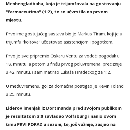
Menhengladbaha, koja je trijumfovala na gostovanju
"farmaceutima" (1:2), te se učvrstila na prvom
mjestu.
Prvo ime gostujućeg sastava bio je Markus Tiram, koji je u
trijumfu "koltova" učestovao asistencijom i pogotkom.
Prvo je sve pripremio Oskaru Ventu za vodeći pogodak u
18. minutu, a potom u finišu prvog poluvremena, preciznije
u 42. minutu, i sam matirao Lukaša Hradeckog za 1:2.
U međuvremenu, gol za domaćina postigao je Kevin Foland
u 25. minutu.
Liderov imenjak iz Dortmunda pred svojom publikom
je rezultatom 3:0 savladao Volfsburg i nanio ovom
timu PRVI PORAZ u sezoni, te, još važnije, zasjeo na