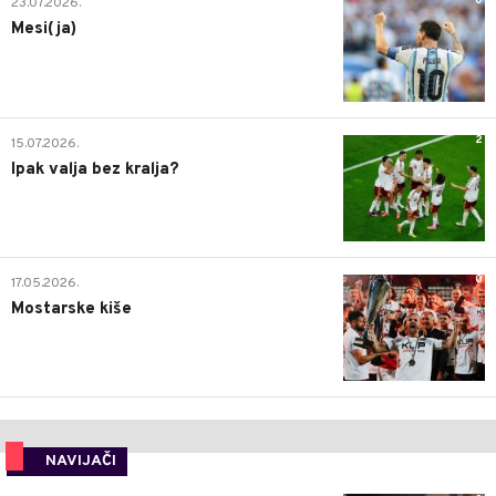
0
23.07.2026.
Mesi(ja)
2
15.07.2026.
Ipak valja bez kralja?
0
17.05.2026.
Mostarske kiše
NAVIJAČI