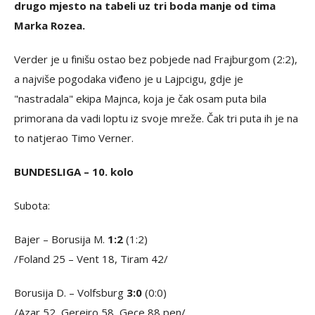
drugo mjesto na tabeli uz tri boda manje od tima
Marka Rozea.
Verder je u finišu ostao bez pobjede nad Frajburgom (2:2),
a najviše pogodaka viđeno je u Lajpcigu, gdje je
"nastradala" ekipa Majnca, koja je čak osam puta bila
primorana da vadi loptu iz svoje mreže. Čak tri puta ih je na
to natjerao Timo Verner.
BUNDESLIGA – 10. kolo
Subota:
Bajer – Borusija M.
1:2
(1:2)
/Foland 25 – Vent 18, Tiram 42/
Borusija D. – Volfsburg
3:0
(0:0)
/Azar 52, Gereiro 58, Gece 88 pen/