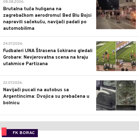
0
08.08.2026.
Brutalna tuča huligana na
zagrebačkom aerodromu! Bed Blu Bojsi
napravili sačekušu, navijači padali po
automobilima
0
24.07.2026.
Fudbaleri UNA Štrasena šokirano gledali
Grobare: Nevjerovatna scena na kraju
utakmice Partizana
0
22.07.2026.
Navijači pucali na autobus sa
Argentincima: Dvojica su prebačena u
bolnicu
FK BORAC