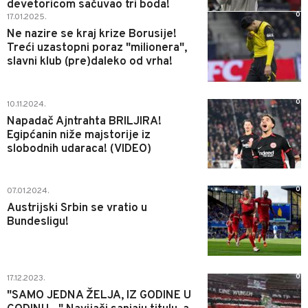
devetoricom sačuvao tri boda!
0
17.01.2025.
Ne nazire se kraj krize Borusije!
Treći uzastopni poraz "milionera",
slavni klub (pre)daleko od vrha!
0
10.11.2024.
Napadač Ajntrahta BRILJIRA!
Egipćanin niže majstorije iz
slobodnih udaraca! (VIDEO)
0
07.01.2024.
Austrijski Srbin se vratio u
Bundesligu!
0
17.12.2023.
"SAMO JEDNA ŽELJA, IZ GODINE U