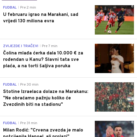
0
FUDBAL
Pre 2 min
|
U februaru igrao na Marakani, sad
vrijedi 130 miliona evra
0
ZVIJEZDE I TRAČEVI
Pre 7 min
|
Čolina mlađa ćerka dala 10.000 € za
rođendan u Kanu? Slavni tata sve
plaća, a na torti šaljiva poruka
0
FUDBAL
Pre 30 min
|
Stotine Izraelaca dolaze na Marakanu:
"Ne obraćamo pažnju koliko će
Zvezdinih biti na stadionu"
0
FUDBAL
Pre 31 min
|
Milan Rodić: "Crvena zvezda je malo
potcijenila Hapoel, ali prolazi"