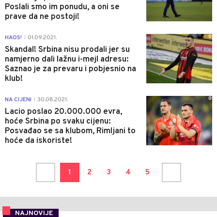
Poslali smo im ponudu, a oni se
prave da ne postoji!
0
HAOS!
01.09.2021.
|
Skandal! Srbina nisu prodali jer su
namjerno dali lažnu i-mejl adresu:
Saznao je za prevaru i pobjesnio na
klub!
0
NA CIJENI
30.08.2021.
|
Lacio poslao 20.000.000 evra,
hoće Srbina po svaku cijenu:
Posvađao se sa klubom, Rimljani to
hoće da iskoriste!
1
2
3
4
5
NAJNOVIJE