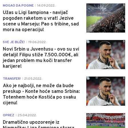
0
MOGAO DA POGINE
14.09.2022.
|
Užas u Ligi šampiona - navijač
pogođen raketom u vrat! Jezive
scene u Marseju: Pao s tribine, sad
mora na operaciju!
0
SVE JE BLIŽE!
19.06.2022.
|
Novi Srbin u Juventusu - ovo su svi
detalji! Filipu stiže 7.500.000€, ali
jedan problem mu koči transfer
karijere!
0
TRANSFER!
21.05.2022.
|
Ako je najbolji, ne može da bude
preskup - Konte hoće samo Srbina:
Totenhem hoće Kostića po svaku
cijenu!
0
OPREZ
25.04.2022.
|
Dramatično upozorenje iz