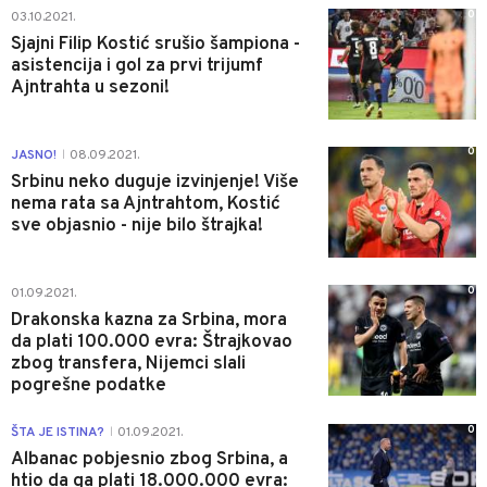
0
03.10.2021.
Sjajni Filip Kostić srušio šampiona -
asistencija i gol za prvi trijumf
Ajntrahta u sezoni!
0
JASNO!
08.09.2021.
|
Srbinu neko duguje izvinjenje! Više
nema rata sa Ajntrahtom, Kostić
sve objasnio - nije bilo štrajka!
0
01.09.2021.
Drakonska kazna za Srbina, mora
da plati 100.000 evra: Štrajkovao
zbog transfera, Nijemci slali
pogrešne podatke
0
ŠTA JE ISTINA?
01.09.2021.
|
Albanac pobjesnio zbog Srbina, a
htio da ga plati 18.000.000 evra: