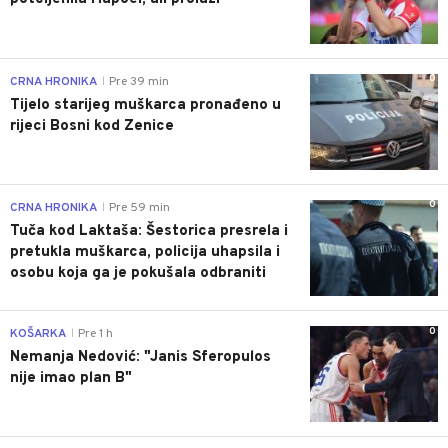
0
CRNA HRONIKA
Pre 39 min
|
Tijelo starijeg muškarca pronađeno u
rijeci Bosni kod Zenice
0
CRNA HRONIKA
Pre 59 min
|
Tuča kod Laktaša: Šestorica presrela i
pretukla muškarca, policija uhapsila i
osobu koja ga je pokušala odbraniti
0
KOŠARKA
Pre 1 h
|
Nemanja Nedović: "Janis Sferopulos
nije imao plan B"