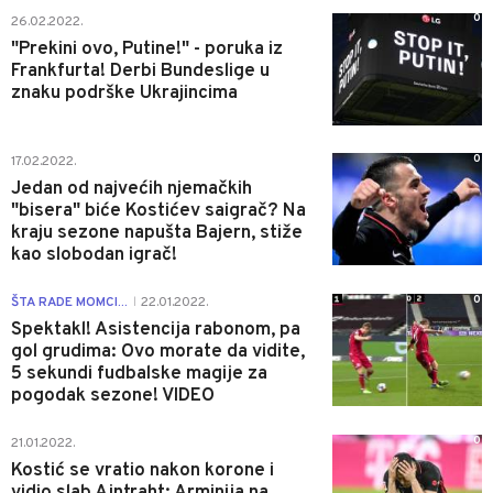
0
26.02.2022.
"Prekini ovo, Putine!" - poruka iz
Frankfurta! Derbi Bundeslige u
znaku podrške Ukrajincima
0
17.02.2022.
Jedan od najvećih njemačkih
"bisera" biće Kostićev saigrač? Na
kraju sezone napušta Bajern, stiže
kao slobodan igrač!
0
ŠTA RADE MOMCI...
22.01.2022.
|
Spektakl! Asistencija rabonom, pa
gol grudima: Ovo morate da vidite,
5 sekundi fudbalske magije za
pogodak sezone! VIDEO
0
21.01.2022.
Kostić se vratio nakon korone i
vidio slab Ajntraht: Arminija na