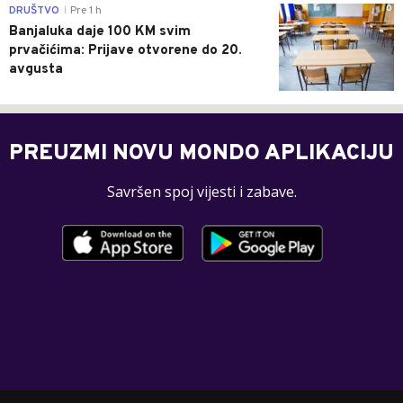
0
DRUŠTVO
Pre 1 h
|
Banjaluka daje 100 KM svim
prvačićima: Prijave otvorene do 20.
avgusta
PREUZMI NOVU MONDO APLIKACIJU
Savršen spoj vijesti i zabave.