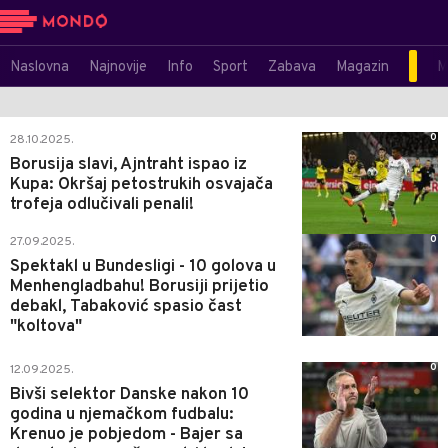
Naslovna
Najnovije
Info
Sport
Zabava
Magazin
M
0
28.10.2025.
Borusija slavi, Ajntraht ispao iz
Kupa: Okršaj petostrukih osvajača
trofeja odlučivali penali!
0
27.09.2025.
Spektakl u Bundesligi - 10 golova u
Menhengladbahu! Borusiji prijetio
debakl, Tabaković spasio čast
"koltova"
0
12.09.2025.
Bivši selektor Danske nakon 10
godina u njemačkom fudbalu:
Krenuo je pobjedom - Bajer sa