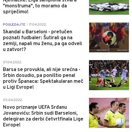
Njemačke: Liga šampiona stvara
"monstruma", to moramo da
spriječimo!
0
POGLEDAJTE
17.04.2022.
|
Skandal u Barseloni - pretučen
poznati fudbaler: Šutirali ga na
zemlji, napali mu ženu, pa ga odveli
u zatvor!?
0
07.04.2022.
Barsa se provukla, ali nije srećna -
Srbin dosudio, pa poništio penal
protiv Španaca: Spektakularan meč
u Ligi Evrope!
0
05.04.2022.
Novo priznanje UEFA Srđanu
Jovanoviću: Srbin sudi Barseloni,
delegiran za derbi četvrtfinala Lige
Evrope!