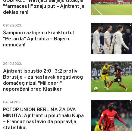
GODINU..." Navijači sanjaju titulu, a
"farmaceuti" znaju put – Ajntraht je
deklasiran!
0
09.12.2023.
Šampion razbijen u Frankfurtu!
"Petarda" Ajntrahta – Bajern
nemoćan!
0
29.10.2023.
Ajntraht ispustio 2:0 i 3:2 protiv
Borusije – za nastavak negativnog
domaćeg niza! "Milioneri"
neporaženi pred Klasiker
0
04.04.2023.
POTOP UNION BERLINA ZA DVA
MINUTA! Ajntraht u polufinalu Kupa
– Francuz nastavio da popravlja
statistiku!