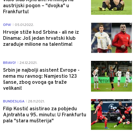
austrijski pogon – "dvojka" u
Frankfurtu!
0
OPA!
05.01.2022.
|
Hrvoje stiže kod Srbina - ali ne iz
Dinama: Još jedan hrvatski klub
zarađuje milione na talentima!
0
BRAVO!
24.12.2021.
|
Srbin je najbolji asistent Evrope -
nema mu ravnog: Namjestio 123
šanse, zbog ovoga ga traže
velikani!
0
BUNDESLIGA
28.11.2021.
|
Filip Kostić asistirao za pobjedu
Ajntrahta u 95. minutu: U Frankfurtu
pala "stara mušterija"