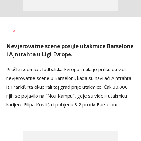
Dragan
AUTOR
0
Šutvić
Nevjerovatne scene posijle utakmice Barselone
i Ajntrahta u Ligi Evrope.
Prošle sedmice, fudbalska Evropa imala je priliku da vidi
nevjerovatne scene u Barseloni, kada su navijači Ajntrahta
iz Frankfurta okupirali taj grad prije utakmice. Čak 30.000
njih se pojavilo na "Nou Kampu", gdje su videjli utakmicu
karijere Filipa Kostića i pobjedu 3:2 protiv Barselone.