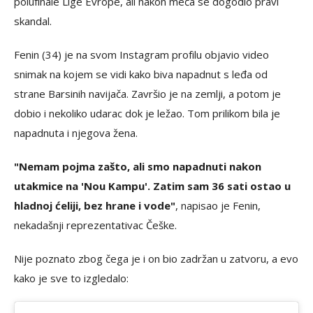
polufinale Lige Evrope, ali nakon meča se dogodio pravi
skandal.
Fenin (34) je na svom Instagram profilu objavio video
snimak na kojem se vidi kako biva napadnut s leđa od
strane Barsinih navijača. Završio je na zemlji, a potom je
dobio i nekoliko udarac dok je ležao. Tom prilikom bila je
napadnuta i njegova žena.
"Nemam pojma zašto, ali smo napadnuti nakon
utakmice na 'Nou Kampu'. Zatim sam 36 sati ostao u
hladnoj ćeliji, bez hrane i vode"
, napisao je Fenin,
nekadašnji reprezentativac Češke.
Nije poznato zbog čega je i on bio zadržan u zatvoru, a evo
kako je sve to izgledalo: