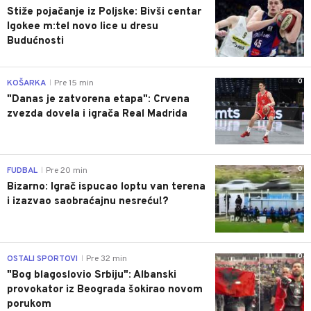
Stiže pojačanje iz Poljske: Bivši centar
Igokee m:tel novo lice u dresu
Budućnosti
0
KOŠARKA
Pre 15 min
|
"Danas je zatvorena etapa": Crvena
zvezda dovela i igrača Real Madrida
0
FUDBAL
Pre 20 min
|
Bizarno: Igrač ispucao loptu van terena
i izazvao saobraćajnu nesreću!?
0
OSTALI SPORTOVI
Pre 32 min
|
"Bog blagoslovio Srbiju": Albanski
provokator iz Beograda šokirao novom
porukom