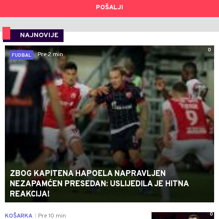
POŠALJI
NAJNOVIJE
0
Pre 2 min
FUDBAL
ZBOG KAPITENA HAPOELA NAPRAVLJEN
NEZAPAMĆEN PRESEDAN: USLIJEDILA JE HITNA
REAKCIJA!
0
KOŠARKA
Pre 10 min
|