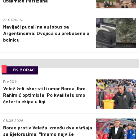
utakmice Partizana
0
22.07.2026.
Navijači pucali na autobus sa
Argentincima: Dvojica su prebačena u
bolnicu
FK BORAC
0
Pre 20 h
Velež želi iskoristiti umor Borca, Ibro
Rahimić optimista: Po kvalitetu smo
četvrta ekipa u ligi
0
08.08.2026.
Borac protiv Veleža između dva okršaja
sa Bjelorusima: "Imamo najviše