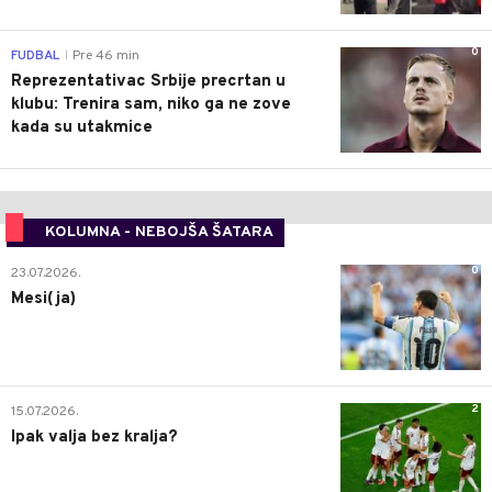
0
FUDBAL
Pre 46 min
|
Reprezentativac Srbije precrtan u
klubu: Trenira sam, niko ga ne zove
kada su utakmice
KOLUMNA - NEBOJŠA ŠATARA
0
23.07.2026.
Mesi(ja)
2
15.07.2026.
Ipak valja bez kralja?