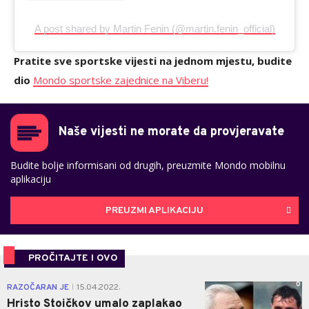
A post shared by Martin Fenin (@martin.fenin_official)
Pratite sve sportske vijesti na jednom mjestu, budite
dio
Mondo sportske zajednice na Viberu!
Naše vijesti ne morate da provjeravate
Budite bolje informisani od drugih, preuzmite Mondo mobilnu
aplikaciju
PREUZMI APLIKACIJU
PROČITAJTE I OVO
0
RAZOČARAN JE
15.04.2022.
|
Hristo Stoičkov umalo zaplakao