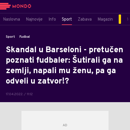
Naslovna
Najnovije
Info
Sport
Zabava
Magazin
M
Sport
Fudbal
Skandal u Barseloni - pretučen
poznati fudbaler: Šutirali ga na
zemlji, napali mu ženu, pa ga
odveli u zatvor!?
17.04.2022. / 11:12