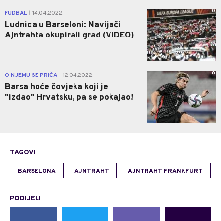
0
FUDBAL
14.04.2022.
|
Ludnica u Barseloni: Navijači
Ajntrahta okupirali grad (VIDEO)
0
O NJEMU SE PRIČA
12.04.2022.
|
Barsa hoće čovjeka koji je
"izdao" Hrvatsku, pa se pokajao!
TAGOVI
BARSELONA
AJNTRAHT
AJNTRAHT FRANKFURT
PODIJELI