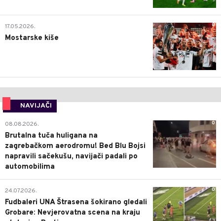
0
17.05.2026.
Mostarske kiše
NAVIJAČI
0
08.08.2026.
Brutalna tuča huligana na
zagrebačkom aerodromu! Bed Blu Bojsi
napravili sačekušu, navijači padali po
automobilima
0
24.07.2026.
Fudbaleri UNA Štrasena šokirano gledali
Grobare: Nevjerovatna scena na kraju