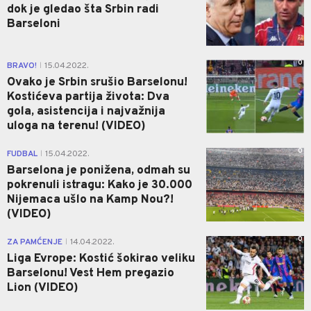
dok je gledao šta Srbin radi
Barseloni
0
BRAVO!
15.04.2022.
|
Ovako je Srbin srušio Barselonu!
Kostićeva partija života: Dva
gola, asistencija i najvažnija
uloga na terenu! (VIDEO)
0
FUDBAL
15.04.2022.
|
Barselona je ponižena, odmah su
pokrenuli istragu: Kako je 30.000
Nijemaca ušlo na Kamp Nou?!
(VIDEO)
0
ZA PAMĆENJE
14.04.2022.
|
Liga Evrope: Kostić šokirao veliku
Barselonu! Vest Hem pregazio
Lion (VIDEO)