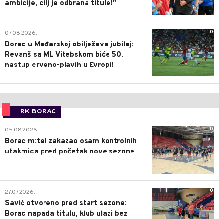
ambicije, cilj je odbrana titule!"
0
07.08.2026.
Borac u Mađarskoj obilježava jubilej:
Revanš sa ML Vitebskom biće 50.
nastup crveno-plavih u Evropi!
RK BORAC
0
05.08.2026.
Borac m:tel zakazao osam kontrolnih
utakmica pred početak nove sezone
0
27.07.2026.
Savić otvoreno pred start sezone:
Borac napada titulu, klub ulazi bez