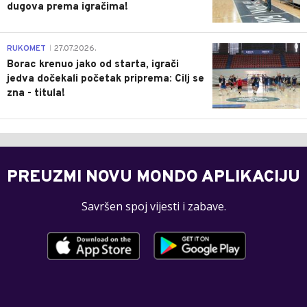
dugova prema igračima!
0
RUKOMET
27.07.2026.
|
Borac krenuo jako od starta, igrači
jedva dočekali početak priprema: Cilj se
zna - titula!
PREUZMI NOVU MONDO APLIKACIJU
Savršen spoj vijesti i zabave.