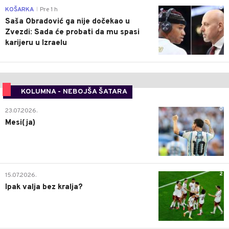
0
KOŠARKA
Pre 1 h
|
Saša Obradović ga nije dočekao u
Zvezdi: Sada će probati da mu spasi
karijeru u Izraelu
KOLUMNA - NEBOJŠA ŠATARA
0
23.07.2026.
Mesi(ja)
2
15.07.2026.
Ipak valja bez kralja?