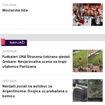
0
17.05.2026.
Mostarske kiše
NAVIJAČI
0
24.07.2026.
Fudbaleri UNA Štrasena šokirano gledali
Grobare: Nevjerovatna scena na kraju
utakmice Partizana
0
22.07.2026.
Navijači pucali na autobus sa
Argentincima: Dvojica su prebačena u
bolnicu