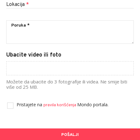
Lokacija
*
Ubacite video ili foto
Možete da ubacite do 3 fotografije ili videa. Ne smije biti
više od 25 MB.
Pristajete na
Mondo portala.
pravila korišćenja
POŠALJI