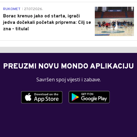
0
RUKOMET
27.07.2026.
|
Borac krenuo jako od starta, igrači
jedva dočekali početak priprema: Cilj se
zna - titula!
PREUZMI NOVU MONDO APLIKACIJU
Savršen spoj vijesti i zabave.