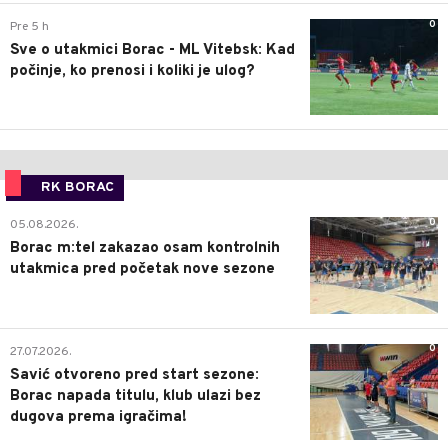
0
Pre 5 h
Sve o utakmici Borac - ML Vitebsk: Kad
počinje, ko prenosi i koliki je ulog?
RK BORAC
0
05.08.2026.
Borac m:tel zakazao osam kontrolnih
utakmica pred početak nove sezone
0
27.07.2026.
Savić otvoreno pred start sezone:
Borac napada titulu, klub ulazi bez
dugova prema igračima!