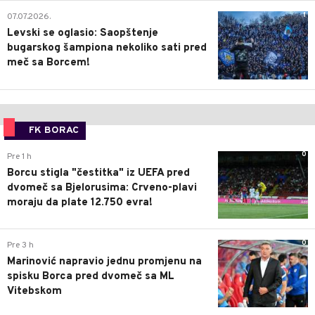
1
07.07.2026.
Levski se oglasio: Saopštenje
bugarskog šampiona nekoliko sati pred
meč sa Borcem!
FK BORAC
0
Pre 1 h
Borcu stigla "čestitka" iz UEFA pred
dvomeč sa Bjelorusima: Crveno-plavi
moraju da plate 12.750 evra!
0
Pre 3 h
Marinović napravio jednu promjenu na
spisku Borca pred dvomeč sa ML
Vitebskom