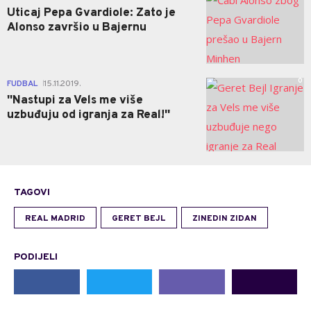
Uticaj Pepa Gvardiole: Zato je
Alonso završio u Bajernu
0
FUDBAL
15.11.2019.
|
''Nastupi za Vels me više
uzbuđuju od igranja za Real!''
TAGOVI
REAL MADRID
GERET BEJL
ZINEDIN ZIDAN
PODIJELI