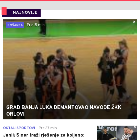
NAJNOVIJE
0
Pre 15 min
KOŠARKA
GRAD BANJA LUKA DEMANTOVAO NAVODE ŽKK
ORLOVI
0
OSTALI SPORTOVI
Pre 27 min
|
Janik Siner traži rješenje za koljeno: