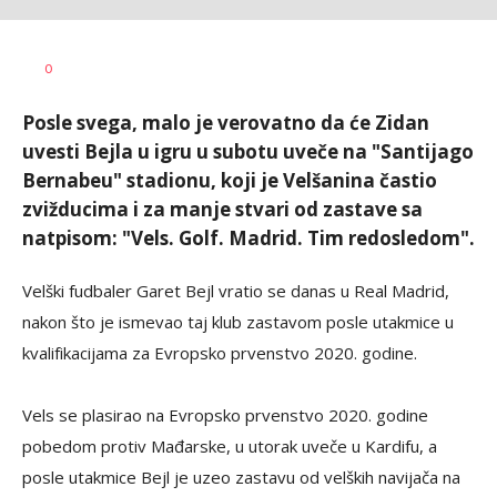
AUTOR
w
0
Posle svega, malo je verovatno da će Zidan
uvesti Bejla u igru u subotu uveče na "Santijago
Bernabeu" stadionu, koji je Velšanina častio
zvižducima i za manje stvari od zastave sa
natpisom: "Vels. Golf. Madrid. Tim redosledom".
Velški fudbaler Garet Bejl vratio se danas u Real Madrid,
nakon što je ismevao taj klub zastavom posle utakmice u
kvalifikacijama za Evropsko prvenstvo 2020. godine.
Vels se plasirao na Evropsko prvenstvo 2020. godine
pobedom protiv Mađarske, u utorak uveče u Kardifu, a
posle utakmice Bejl je uzeo zastavu od velških navijača na