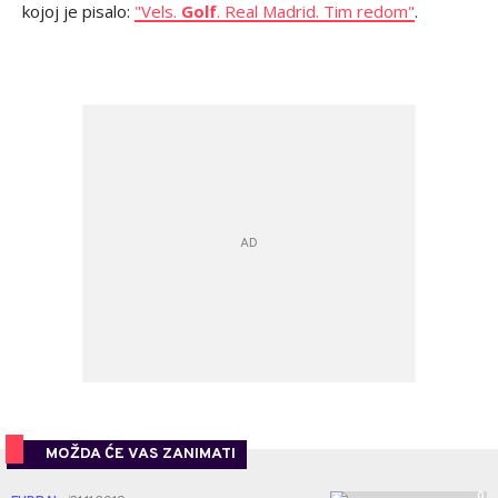
kojoj je pisalo:
"Vels.
Golf
. Real Madrid. Tim redom"
.
MOŽDA ĆE VAS ZANIMATI
0