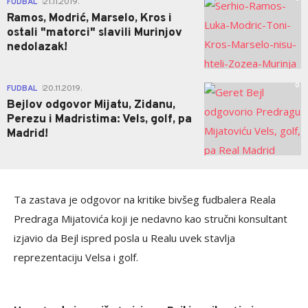
FUDBAL
21.11.2019.
|
Ramos, Modrić, Marselo, Kros i
ostali "matorci" slavili Murinjov
nedolazak!
0
FUDBAL
20.11.2019.
|
Bejlov odgovor Mijatu, Zidanu,
Perezu i Madristima: Vels, golf, pa
Madrid!
Ta zastava je odgovor na kritike bivšeg fudbalera Reala
Predraga Mijatovića koji je nedavno kao stručni konsultant
izjavio da Bejl ispred posla u Realu uvek stavlja
reprezentaciju Velsa i golf.