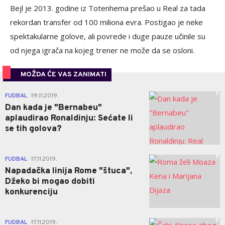
Bejl je 2013. godine iz Totenhema prešao u Real za tada
rekordan transfer od 100 miliona evra. Postigao je neke
spektakularne golove, ali povrede i duge pauze učinile su
od njega igrača na kojeg trener ne može da se osloni.
MOŽDA ĆE VAS ZANIMATI
0
FUDBAL
19.11.2019.
|
Dan kada je "Bernabeu"
aplaudirao Ronaldinju: Sećate li
se tih golova?
0
FUDBAL
17.11.2019.
|
Napadačka linija Rome "štuca",
Džeko bi mogao dobiti
konkurenciju
0
FUDBAL
17.11.2019.
|