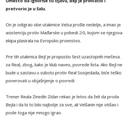
Umesto da ignoriše tu izjavu, Bejl je prihvatio i
pretvorio je u šalu.
On je odigrao obe utakmice Velsa prošle nedelje, a imao je
asistenciju protiv Mađarske u pobedi 2:0, kojom se njegova
ekipa plasirala na Evropsko prvenstvo.
Pre tih utakmica Bejl je propustio šest uzastopnih mečeva
za Real, zbog, kako je klub naveo, povrede lista. Ako Bejl ne
bude u sastavu u subotu protiv Real Sosijedada, biće teško
poverovati u objašnjenje o povredi.
Trener Reala Zinedin Zidan rekao je letos da želi da proda
Bejla i da bi to bilo najbolje za sve, ali Velšanin nije otišao i
posle toga nije mnogo igrao.