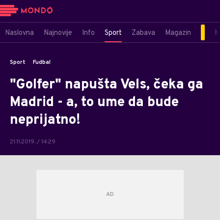
Naslovna
Najnovije
Info
Sport
Zabava
Magazin
M
Sport
Fudbal
"Golfer" napušta Vels, čeka ga
Madrid - a, to ume da bude
neprijatno!
21.11.2019. / 14:29