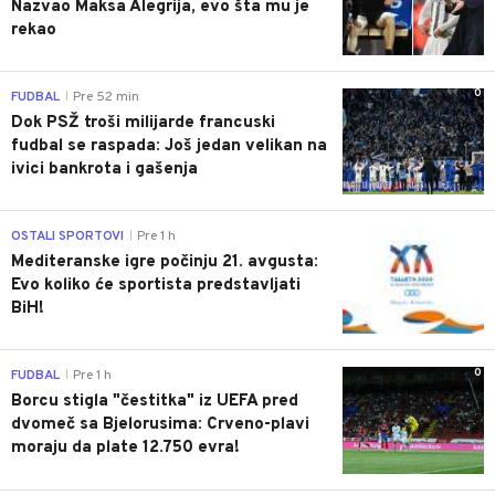
Nazvao Maksa Alegrija, evo šta mu je
rekao
0
FUDBAL
Pre 52 min
|
Dok PSŽ troši milijarde francuski
fudbal se raspada: Još jedan velikan na
ivici bankrota i gašenja
0
OSTALI SPORTOVI
Pre 1 h
|
Mediteranske igre počinju 21. avgusta:
Evo koliko će sportista predstavljati
BiH!
0
FUDBAL
Pre 1 h
|
Borcu stigla "čestitka" iz UEFA pred
dvomeč sa Bjelorusima: Crveno-plavi
moraju da plate 12.750 evra!