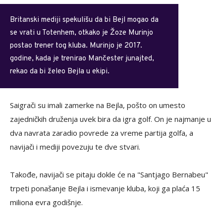
Britanski mediji spekulišu da bi Bejl mogao da
se vrati u Totenhem, otkako je Žoze Murinjo
postao trener tog kluba. Murinjo je 2017.
godine, kada je trenirao Mančester junajted,
rekao da bi želeo Bejla u ekipi.
Saigrači su imali zamerke na Bejla, pošto on umesto
zajedničkih druženja uvek bira da igra golf. On je najmanje u
dva navrata zaradio povrede za vreme partija golfa, a
navijači i mediji povezuju te dve stvari.
Takođe, navijači se pitaju dokle će na "Santjago Bernabeu"
trpeti ponašanje Bejla i ismevanje kluba, koji ga plaća 15
miliona evra godišnje.