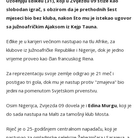
Uzoenjiju Eđikeu (31), koji u Zvijezdu 09 stiže kao
slobodan igrač, s obzirom da je prethodnih šest
mjeseci bio bez kluba, nakon što mu je istekao ugovor
sa južnoafričkim Ajaksom iz Kejp Tauna.
Eđike je u karijeri većinom nastupao na tlu Afrike, za
klubove iz Južnoafričke Republike i Nigerije, dok je jedno
vrijeme proveo kao član francuskog Rena.
Za reprezentaciju svoje zemlje odigrao je 21 meč i
postigao tri gola, dok mu je nastup protiv "zmajeva" bio
jedini na pomenutom Svjetskom prvenstvu.
Osim Nigerijca, Zvijezda 09 dovela je i
Edina Murgu
, koji je
do sada nastupa na Malti za tamošnji klub Mosta.
Riječ je o 25-godišnjem centralnom napadaču, koji je
nastupao za omladinske selekcije Željezničara i Sarajeva, a