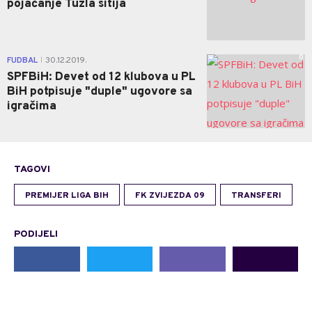
pojačanje Tuzla sitija
0
FUDBAL
30.12.2019.
|
SPFBiH: Devet od 12 klubova u PL
BiH potpisuje "duple" ugovore sa
igračima
TAGOVI
PREMIJER LIGA BIH
FK ZVIJEZDA 09
TRANSFERI
PODIJELI