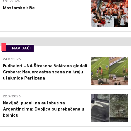
0
17.05.2026.
Mostarske kiše
NAVIJAČI
0
24.07.2026.
Fudbaleri UNA Štrasena šokirano gledali
Grobare: Nevjerovatna scena na kraju
utakmice Partizana
0
22.07.2026.
Navijači pucali na autobus sa
Argentincima: Dvojica su prebačena u
bolnicu