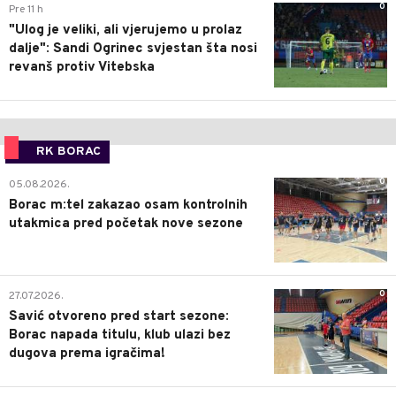
0
Pre 11 h
"Ulog je veliki, ali vjerujemo u prolaz
dalje": Sandi Ogrinec svjestan šta nosi
revanš protiv Vitebska
RK BORAC
0
05.08.2026.
Borac m:tel zakazao osam kontrolnih
utakmica pred početak nove sezone
0
27.07.2026.
Savić otvoreno pred start sezone:
Borac napada titulu, klub ulazi bez
dugova prema igračima!