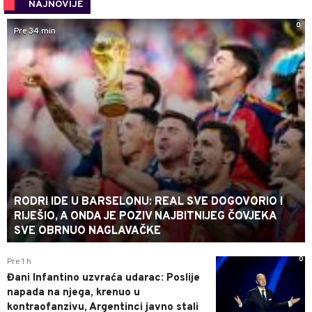
NAJNOVIJE
0
Pre 34 min
RODRI IDE U BARSELONU: REAL SVE DOGOVORIO I
RIJEŠIO, A ONDA JE POZIV NAJBITNIJEG ČOVJEKA
SVE OBRNUO NAGLAVAČKE
0
Pre 1 h
Đani Infantino uzvraća udarac: Poslije
napada na njega, krenuo u
kontraofanzivu, Argentinci javno stali