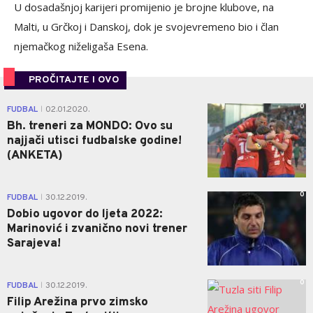
U dosadašnjoj karijeri promijenio je brojne klubove, na
Malti, u Grčkoj i Danskoj, dok je svojevremeno bio i član
njemačkog niželigaša Esena.
PROČITAJTE I OVO
0
FUDBAL
02.01.2020.
|
Bh. treneri za MONDO: Ovo su
najjači utisci fudbalske godine!
(ANKETA)
0
FUDBAL
30.12.2019.
|
Dobio ugovor do ljeta 2022:
Marinović i zvanično novi trener
Sarajeva!
0
FUDBAL
30.12.2019.
|
Filip Arežina prvo zimsko