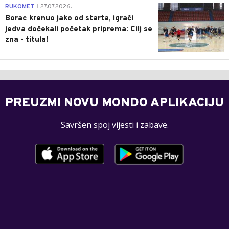
0
RUKOMET
27.07.2026.
|
Borac krenuo jako od starta, igrači
jedva dočekali početak priprema: Cilj se
zna - titula!
PREUZMI NOVU MONDO APLIKACIJU
Savršen spoj vijesti i zabave.