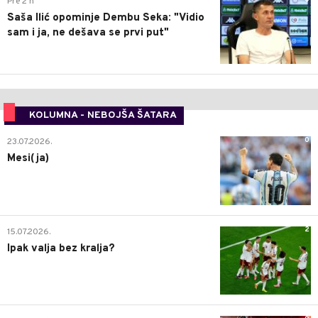
Pre 2 h
Saša Ilić opominje Dembu Seka: "Vidio
sam i ja, ne dešava se prvi put"
KOLUMNA - NEBOJŠA ŠATARA
0
23.07.2026.
Mesi(ja)
2
15.07.2026.
Ipak valja bez kralja?