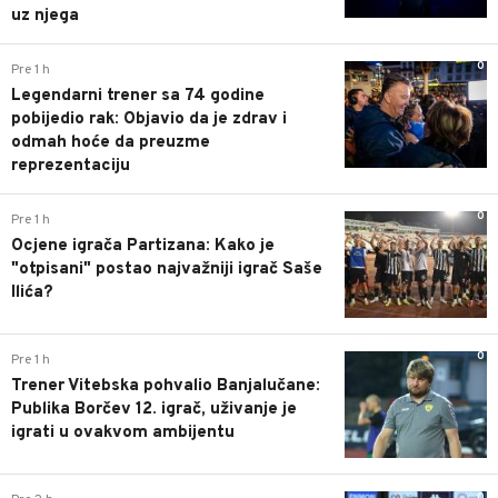
uz njega
0
Pre 1 h
Legendarni trener sa 74 godine
pobijedio rak: Objavio da je zdrav i
odmah hoće da preuzme
reprezentaciju
0
Pre 1 h
Ocjene igrača Partizana: Kako je
"otpisani" postao najvažniji igrač Saše
Ilića?
0
Pre 1 h
Trener Vitebska pohvalio Banjalučane:
Publika Borčev 12. igrač, uživanje je
igrati u ovakvom ambijentu
0