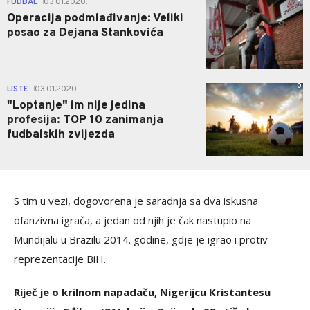
FUDBAL
03.01.2020.
|
Operacija podmlađivanje: Veliki
posao za Dejana Stankovića
0
LISTE
03.01.2020.
|
"Loptanje" im nije jedina
profesija: TOP 10 zanimanja
fudbalskih zvijezda
S tim u vezi, dogovorena je saradnja sa dva iskusna
ofanzivna igrača, a jedan od njih je čak nastupio na
Mundijalu u Brazilu 2014. godine, gdje je igrao i protiv
reprezentacije BiH.
Riječ je o krilnom napadaču, Nigerijcu Kristantesu