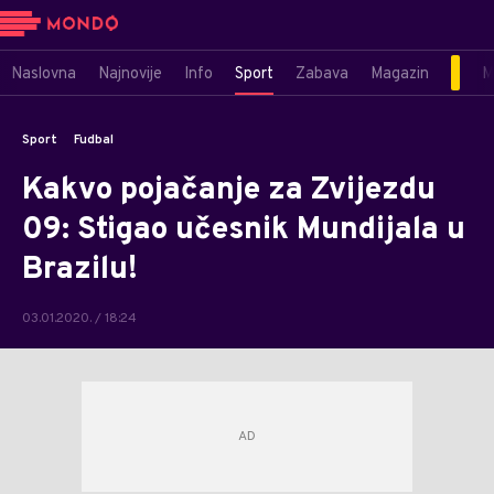
Naslovna
Najnovije
Info
Sport
Zabava
Magazin
M
Sport
Fudbal
Kakvo pojačanje za Zvijezdu
09: Stigao učesnik Mundijala u
Brazilu!
03.01.2020. / 18:24