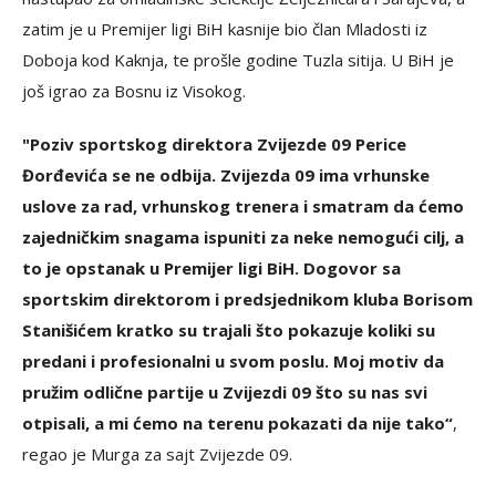
zatim je u Premijer ligi BiH kasnije bio član Mladosti iz
Doboja kod Kaknja, te prošle godine Tuzla sitija. U BiH je
još igrao za Bosnu iz Visokog.
"Poziv sportskog direktora Zvijezde 09 Perice
Đorđevića se ne odbija. Zvijezda 09 ima vrhunske
uslove za rad, vrhunskog trenera i smatram da ćemo
zajedničkim snagama ispuniti za neke nemogući cilj, a
to je opstanak u Premijer ligi BiH. Dogovor sa
sportskim direktorom i predsjednikom kluba Borisom
Stanišićem kratko su trajali što pokazuje koliki su
predani i profesionalni u svom poslu. Moj motiv da
pružim odlične partije u Zvijezdi 09 što su nas svi
otpisali, a mi ćemo na terenu pokazati da nije tako“
,
regao je Murga za sajt Zvijezde 09.