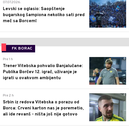
1
07.07.2026.
Levski se oglasio: Saopštenje
bugarskog šampiona nekoliko sati pred
meč sa Borcem!
FK BORAC
0
Pre 1 h
Trener Vitebska pohvalio Banjalučane:
Publika Borčev 12. igrač, uživanje je
igrati u ovakvom ambijentu
0
Pre 2 h
Srbin iz redova Vitebska o porazu od
Borca: Crveni karton nas je poremetio,
ali ide revanš - ništa još nije gotovo