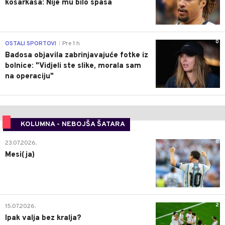
košarkaša: Nije mu bilo spasa
0
OSTALI SPORTOVI
Pre 1 h
|
Badosa objavila zabrinjavajuće fotke iz
bolnice: "Vidjeli ste slike, morala sam
na operaciju"
KOLUMNA - NEBOJŠA ŠATARA
0
23.07.2026.
Mesi(ja)
2
15.07.2026.
Ipak valja bez kralja?