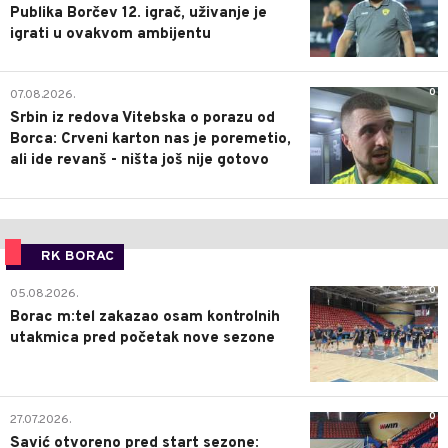
Publika Borčev 12. igrač, uživanje je
igrati u ovakvom ambijentu
0
07.08.2026.
Srbin iz redova Vitebska o porazu od
Borca: Crveni karton nas je poremetio,
ali ide revanš - ništa još nije gotovo
RK BORAC
0
05.08.2026.
Borac m:tel zakazao osam kontrolnih
utakmica pred početak nove sezone
0
27.07.2026.
Savić otvoreno pred start sezone: