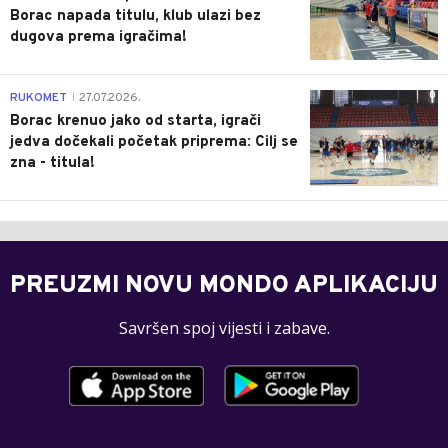
Borac napada titulu, klub ulazi bez
dugova prema igračima!
0
RUKOMET
27.07.2026.
|
Borac krenuo jako od starta, igrači
jedva dočekali početak priprema: Cilj se
zna - titula!
PREUZMI NOVU MONDO APLIKACIJU
Savršen spoj vijesti i zabave.