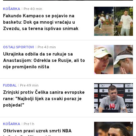
0
KOŠARKA
Pre 40 min
|
Fakundo Kampaco se pojavio na
basketu: Dok ga mnogi vraćaju u
Zvezdu, sa terena isplivao snimak
0
OSTALI SPORTOVI
Pre 43 min
|
Ukrajinka odbila da se rukuje sa
Anastasijom: Odrekla se Rusije, ali to
nije promijenilo ništa
0
FUDBAL
Pre 49 min
|
Zrinjski protiv Čelika sanira evropske
rane: "Najbolji lijek za svaki poraz je
pobjeda!"
0
KOŠARKA
Pre 1 h
|
Otkriven pravi uzrok smrti NBA