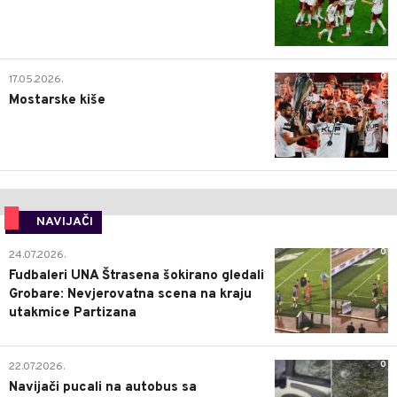
0
17.05.2026.
Mostarske kiše
NAVIJAČI
0
24.07.2026.
Fudbaleri UNA Štrasena šokirano gledali
Grobare: Nevjerovatna scena na kraju
utakmice Partizana
0
22.07.2026.
Navijači pucali na autobus sa