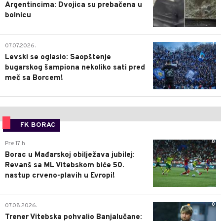
Argentincima: Dvojica su prebačena u
bolnicu
1
07.07.2026.
Levski se oglasio: Saopštenje
bugarskog šampiona nekoliko sati pred
meč sa Borcem!
FK BORAC
0
Pre 17 h
Borac u Mađarskoj obilježava jubilej:
Revanš sa ML Vitebskom biće 50.
nastup crveno-plavih u Evropi!
0
07.08.2026.
Trener Vitebska pohvalio Banjalučane: