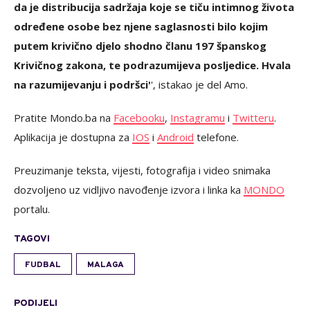
da je distribucija sadržaja koje se tiču intimnog života
određene osobe bez njene saglasnosti bilo kojim
putem krivično djelo shodno članu 197 španskog
Krivičnog zakona, te podrazumijeva posljedice. Hvala
na razumijevanju i podršci'
', istakao je del Amo.
Pratite Mondo.ba na
Facebooku
,
Instagramu
i
Twitteru
.
Aplikacija je dostupna za
IOS
i
Android
telefone.
Preuzimanje teksta, vijesti, fotografija i video snimaka
dozvoljeno uz vidljivo navođenje izvora i linka ka
MONDO
portalu.
TAGOVI
FUDBAL
MALAGA
PODIJELI