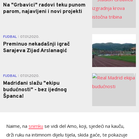
Na "Grbavici" radovi teku punom
parom, najavljeni i novi projekti
0
FUDBAL
07.01.2020.
|
Preminuo nekadašnji igrač
Sarajeva Zijad Arslanagić
1
FUDBAL
07.01.2020.
|
Madriđani slažu "ekipu
budućnosti" - bez ijednog
Španca!
Naime, na
snimku
se vidi del Amo, koji, sjedeći na kauču,
drži ruku na intimnom dijelu tijela, skida gaće, te pokazuje