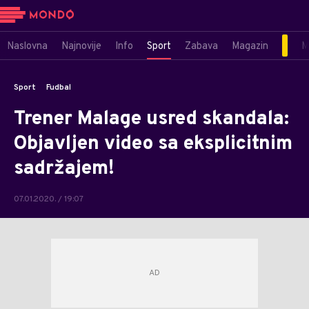
Naslovna
Najnovije
Info
Sport
Zabava
Magazin
M
Sport
Fudbal
Trener Malage usred skandala:
Objavljen video sa eksplicitnim
sadržajem!
07.01.2020. / 19:07