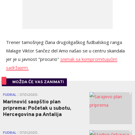
Trener tamošnjeg člana drugoligaškog fudbalskog ranga
Malage Viktor Sančez del Amo našao se u centru skandala
jer je u javnost "procurio"
snimak sa kompromitujućim
sadržajem.
MOŽDA ĆE VAS ZANIMATI
0
FUDBAL
07.01.2020.
|
Marinović saopštio plan
priprema: Početak u subotu,
Hercegovina pa Antalija
0
FUDBAL
07.01.2020.
|