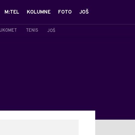
M:TEL
KOLUMNE
FOTO
JOŠ
UKOMET
TENIS
JOŠ