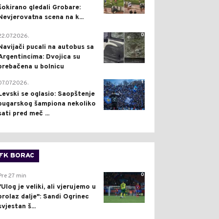
šokirano gledali Grobare:
Nevjerovatna scena na k...
0
22.07.2026.
Navijači pucali na autobus sa
Argentincima: Dvojica su
prebačena u bolnicu
1
07.07.2026.
Levski se oglasio: Saopštenje
bugarskog šampiona nekoliko
sati pred meč ...
FK BORAC
0
Pre 27 min
"Ulog je veliki, ali vjerujemo u
prolaz dalje": Sandi Ogrinec
svjestan š...