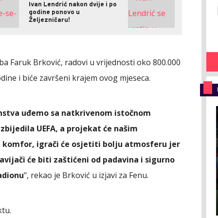
Ivan Lendrić nakon dvije i po
godine ponovo u
Željezničaru!
ba Faruk Brković, radovi u vrijednosti oko 800.000
dine i biće završeni krajem ovog mjeseca.
venstva uđemo sa natkrivenom istočnom
zbijedila UEFA, a projekat će našim
 komfor, igrači će osjetiti bolju atmosferu jer
avijači će biti zaštićeni od padavina i sigurno
tadionu
", rekao je Brković u izjavi za Fenu.
ktu.