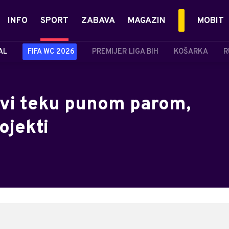
INFO
SPORT
ZABAVA
MAGAZIN
MOBIT
AL
FIFA WC 2026
PREMIJER LIGA BIH
KOŠARKA
R
ovi teku punom parom,
rojekti