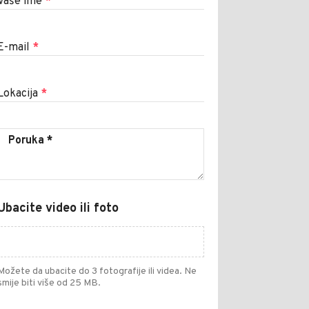
Vaše ime
*
E-mail
*
Lokacija
*
Ubacite video ili foto
Možete da ubacite do 3 fotografije ili videa. Ne
smije biti više od 25 MB.