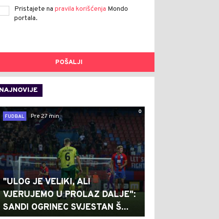
Pristajete na
pravila korišćenja
Mondo
portala.
POŠALJI
NAJNOVIJE
0
Pre 27 min
FUDBAL
"ULOG JE VELIKI, ALI
VJERUJEMO U PROLAZ DALJE":
SANDI OGRINEC SVJESTAN Š...