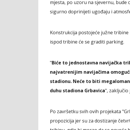
mjesta, po uzoru na sjevernu, bude o
sigurno doprinijeti ugođaju i atmosf
Konstrukcija postojeće južne tribine ć
ispod tribine će se graditi parking.
"
Biće to jednostavna navijačka tr
najvatrenijim navijačima omogući
stadionu. Neće to biti megalomansk
duhu stadiona Grbavica
", zaključio
Po završetku svih ovih projekata "Grb
propozicija jer su za dostizanje čet