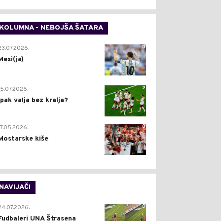
KOLUMNA - NEBOJŠA ŠATARA
0
23.07.2026.
Mesi(ja)
2
15.07.2026.
Ipak valja bez kralja?
0
17.05.2026.
Mostarske kiše
NAVIJAČI
0
24.07.2026.
Fudbaleri UNA Štrasena