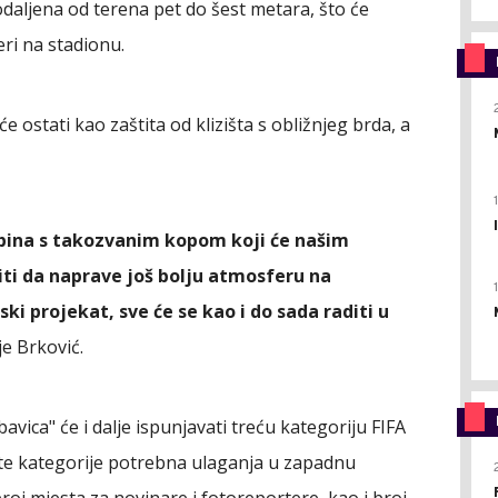
daljena od terena pet do šest metara, što će
eri na stadionu.
e ostati kao zaštita od klizišta s obližnjeg brda, a
ibina s takozvanim kopom koji će našim
ti da naprave još bolju atmosferu na
i projekat, sve će se kao i do sada raditi u
 je Brković.
avica" će i dalje ispunjavati treću kategoriju FIFA
vrte kategorije potrebna ulaganja u zapadnu