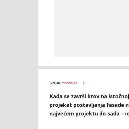
0
IZVOR
mondo.ba
Kada se završi krov na istočno
projekat postavljanja fasade n
najvećem projektu do sada - rek