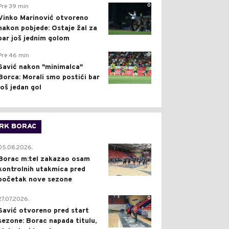
0
Pre 39 min
Vinko Marinović otvoreno
nakon pobjede: Ostaje žal za
bar još jednim golom
0
Pre 46 min
Savić nakon "minimalca"
Borca: Morali smo postići bar
još jedan gol
RK BORAC
0
05.08.2026.
Borac m:tel zakazao osam
kontrolnih utakmica pred
početak nove sezone
0
27.07.2026.
Savić otvoreno pred start
sezone: Borac napada titulu,