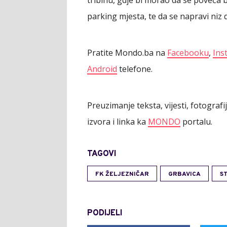
tribinu, gdje bi morao da se poveća b
parking mjesta, te da se napravi niz 
Pratite Mondo.ba na
Facebooku
,
Ins
Android
telefone.
Preuzimanje teksta, vijesti, fotograf
izvora i linka ka
MONDO
portalu.
TAGOVI
FK ŽELJEZNIČAR
GRBAVICA
S
PODIJELI