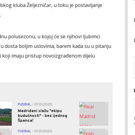
kog kluba Željezničar, u toku je postavljanje
.
nu polusezonu, u kojoj će se njihovi ljubimci
i u dosta boljim uslovima, barem kada su u pitanju
ni koji imaju pristup novoizgrađenom dijelu
0
1
FUDBAL
07.01.2020.
|
Madriđani slažu "ekipu
budućnosti" - bez ijednog
Španca!
0
0
FUDBAL
07.01.2020.
|