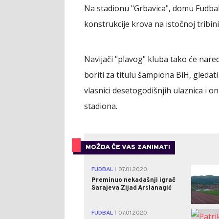
Na stadionu "Grbavica", domu Fudbals
konstrukcije krova na istočnoj tribini
Navijači "plavog" kluba tako će nared
boriti za titulu šampiona BiH, gledat
vlasnici desetogodišnjih ulaznica i o
stadiona.
MOŽDA ĆE VAS ZANIMATI
FUDBAL
07.01.2020.
|
Preminuo nekadašnji igrač
Sarajeva Zijad Arslanagić
FUDBAL
07.01.2020.
|