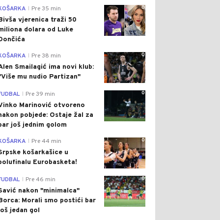
0
KOŠARKA
Pre 35 min
|
Bivša vjerenica traži 50
miliona dolara od Luke
Dončića
0
KOŠARKA
Pre 38 min
|
Alen Smailagić ima novi klub:
"Više mu nudio Partizan"
0
FUDBAL
Pre 39 min
|
Vinko Marinović otvoreno
nakon pobjede: Ostaje žal za
bar još jednim golom
0
KOŠARKA
Pre 44 min
|
Srpske košarkašice u
polufinalu Eurobasketa!
0
FUDBAL
Pre 46 min
|
Savić nakon "minimalca"
Borca: Morali smo postići bar
još jedan gol