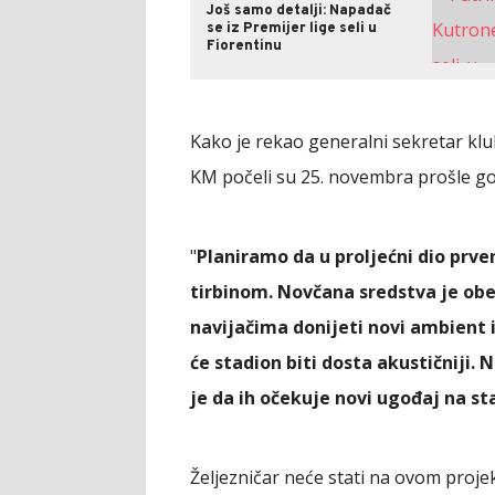
Još samo detalji: Napadač
se iz Premijer lige seli u
Fiorentinu
Kako je rekao generalni sekretar klu
KM počeli su 25. novembra prošle go
"
Planiramo da u proljećni dio pr
tirbinom. Novčana sredstva je obe
navijačima donijeti novi ambient i
će stadion biti dosta akustičniji. N
je da ih očekuje novi ugođaj na s
Željezničar neće stati na ovom proje