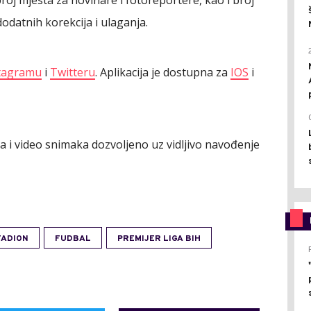
roj mjesta za novinare i fotoreportere, kao i broj
dodatnih korekcija i ulaganja.
tagramu
i
Twitteru
. Aplikacija je dostupna za
IOS
i
ija i video snimaka dozvoljeno uz vidljivo navođenje
TADION
FUDBAL
PREMIJER LIGA BIH