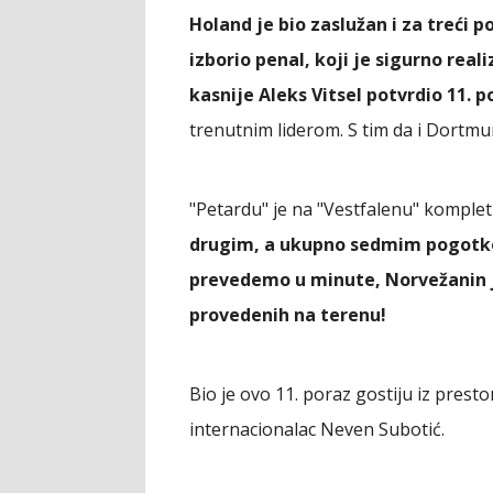
Holand je bio zaslužan i za treći 
izborio penal, koji je sigurno rea
kasnije Aleks Vitsel potvrdio 11. 
trenutnim liderom. S tim da i Dortmun
"Petardu" je na "Vestfalenu" komple
drugim, a ukupno sedmim pogotkom
prevedemo u minute, Norvežanin 
provedenih na terenu!
Bio je ovo 11. poraz gostiju iz prest
internacionalac Neven Subotić.