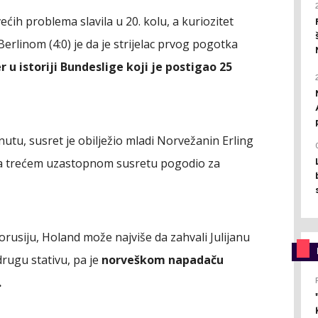
ćih problema slavila u 20. kolu, a kuriozitet
Berlinom (4:0) je da je strijelac prvog pogotka
 u istoriji Bundeslige koji je postigao 25
inutu, susret je obilježio mladi Norvežanin Erling
i na trećem uzastopnom susretu pogodio za
rusiju, Holand može najviše da zahvali Julijanu
drugu stativu, pa je
norveškom napadaču
.