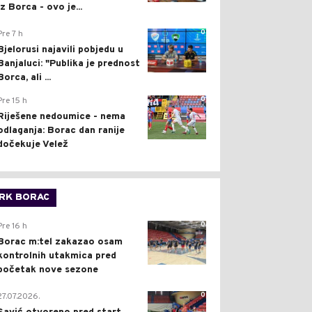
iz Borca - ovo je...
0
Pre 7 h
Bjelorusi najavili pobjedu u
Banjaluci: "Publika je prednost
Borca, ali ...
0
Pre 15 h
Riješene nedoumice - nema
odlaganja: Borac dan ranije
dočekuje Velež
RK BORAC
0
Pre 16 h
Borac m:tel zakazao osam
kontrolnih utakmica pred
početak nove sezone
0
27.07.2026.