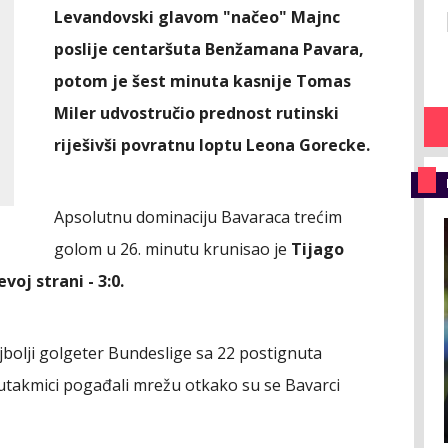
Levandovski glavom "načeo" Majnc
poslije centaršuta Benžamana Pavara,
potom je šest minuta kasnije Tomas
Miler udvostručio prednost rutinski
riješivši povratnu loptu Leona Gorecke.
Apsolutnu dominaciju Bavaraca trećim
golom u 26. minutu krunisao je
Tijago
voj strani - 3:0.
ajbolji golgeter Bundeslige sa 22 postignuta
 utakmici pogađali mrežu otkako su se Bavarci