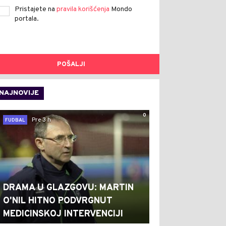
Pristajete na
pravila korišćenja
Mondo
portala.
POŠALJI
NAJNOVIJE
0
Pre 3 h
FUDBAL
DRAMA U GLAZGOVU: MARTIN
O'NIL HITNO PODVRGNUT
MEDICINSKOJ INTERVENCIJI