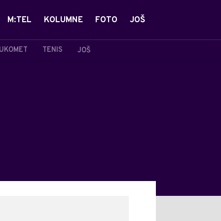
M:TEL
KOLUMNE
FOTO
JOŠ
UKOMET
TENIS
JOŠ