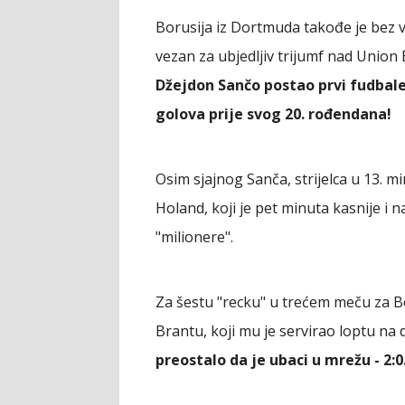
Borusija iz Dortmuda takođe je bez ve
vezan za ubjedljiv trijumf nad Union 
Džejdon Sančo postao prvi fudbaler
golova prije svog 20. rođendana!
Osim sjajnog Sanča, strijelca u 13. m
Holand, koji je pet minuta kasnije 
"milionere".
Za šestu "recku" u trećem meču za Bo
Brantu, koji mu je servirao loptu na 
preostalo da je ubaci u mrežu - 2:0