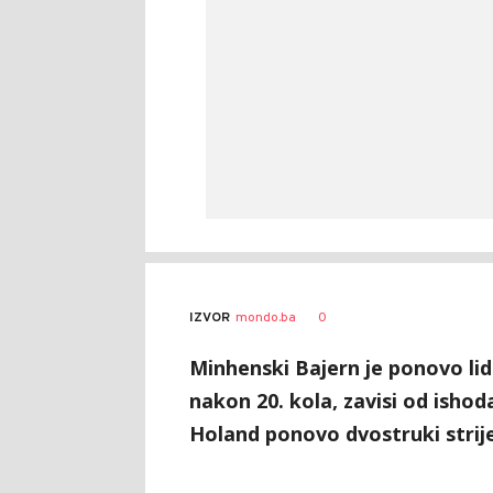
0
IZVOR
mondo.ba
Minhenski Bajern je ponovo lider
nakon 20. kola, zavisi od ishod
Holand ponovo dvostruki strij