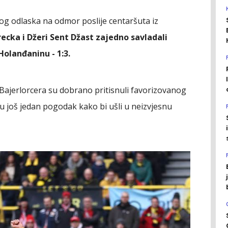
og odlaska na odmor poslije centaršuta iz
ecka i Džeri Sent Džast zajedno savladali
Holanđaninu - 1:3.
Bajerlorcera su dobrano pritisnuli favorizovanog
gnu još jedan pogodak kako bi ušli u neizvjesnu