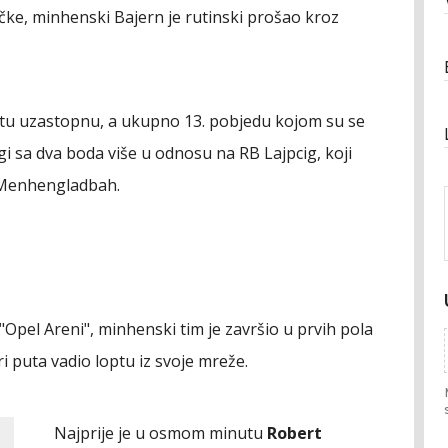
e, minhenski Bajern je rutinski prošao kroz
šestu uzastopnu, a ukupno 13. pobjedu kojom su se
igi sa dva boda više u odnosu na RB Lajpcig, koji
 Menhengladbah.
"Opel Areni", minhenski tim je završio u prvih pola
i puta vadio loptu iz svoje mreže.
Najprije je u osmom minutu
Robert