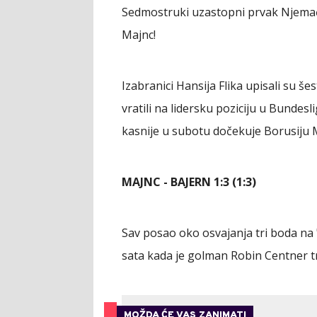
Sedmostruki uzastopni prvak Njemačk
Majnc!
Izabranici Hansija Flika upisali su 
vratili na lidersku poziciju u Bundesl
kasnije u subotu dočekuje Borusiju
MAJNC - BAJERN 1:3 (1:3)
Sav posao oko osvajanja tri boda na 
sata kada je golman Robin Centner tr
MOŽDA ĆE VAS ZANIMATI