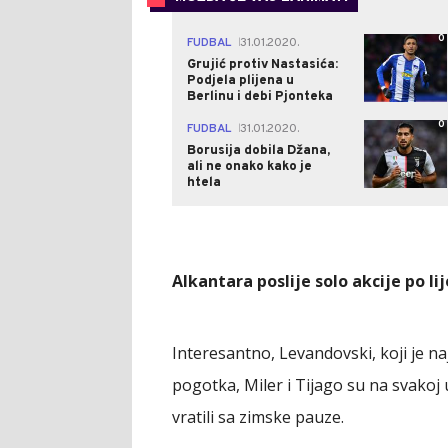
0
FUDBAL
31.01.2020.
|
Grujić protiv Nastasića:
Podjela plijena u
Berlinu i debi Pjonteka
0
FUDBAL
31.01.2020.
|
Borusija dobila Džana,
ali ne onako kako je
htela
Alkantara poslije solo akcije po lije
Interesantno, Levandovski, koji je n
pogotka, Miler i Tijago su na svakoj
vratili sa zimske pauze.