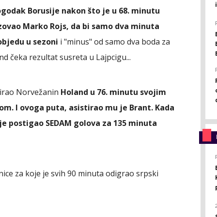
pogodak Borusije nakon što je u 68. minutu
lizovao Marko Rojs, da bi samo dva minuta
pobjedu u sezoni
i "minus" od samo dva boda za
d čeka rezultat susreta u Lajpcigu...
tirao Norvežanin
Holand u 76. minutu svojim
. I ovoga puta, asistirao mu je Brant. Kada
je postigao SEDAM golova za 135 minuta
onice za koje je svih 90 minuta odigrao srpski