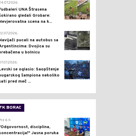
0
24.07.2026.
Fudbaleri UNA Štrasena
šokirano gledali Grobare:
Nevjerovatna scena na k...
0
22.07.2026.
Navijači pucali na autobus sa
Argentincima: Dvojica su
prebačena u bolnicu
1
07.07.2026.
Levski se oglasio: Saopštenje
bugarskog šampiona nekoliko
sati pred meč ...
FK BORAC
0
Pre 6 h
"Odgovornost, disciplina,
koncentracija!" Jasna poruka