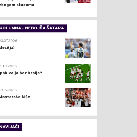
zbogom stazama
KOLUMNA - NEBOJŠA ŠATARA
0
23.07.2026.
Mesi(ja)
2
15.07.2026.
Ipak valja bez kralja?
0
17.05.2026.
Mostarske kiše
NAVIJAČI