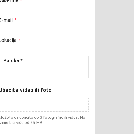
Vaše ime
*
E-mail
*
Lokacija
*
Ubacite video ili foto
Možete da ubacite do 3 fotografije ili videa. Ne
smije biti više od 25 MB.