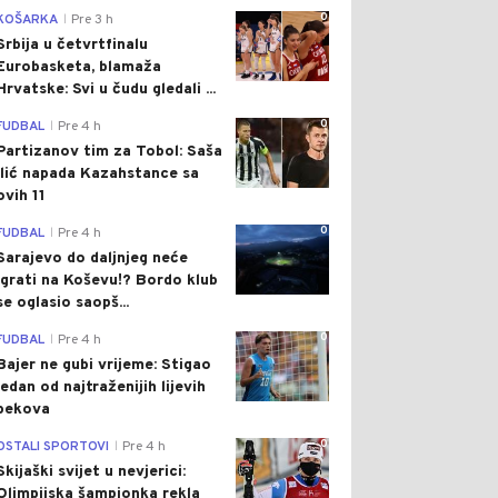
0
KOŠARKA
Pre 3 h
|
Srbija u četvrtfinalu
Eurobasketa, blamaža
Hrvatske: Svi u čudu gledali ...
0
FUDBAL
Pre 4 h
|
Partizanov tim za Tobol: Saša
Ilić napada Kazahstance sa
ovih 11
0
FUDBAL
Pre 4 h
|
Sarajevo do daljnjeg neće
igrati na Koševu!? Bordo klub
se oglasio saopš...
0
FUDBAL
Pre 4 h
|
Bajer ne gubi vrijeme: Stigao
jedan od najtraženijih lijevih
bekova
0
OSTALI SPORTOVI
Pre 4 h
|
Skijaški svijet u nevjerici:
Olimpijska šampionka rekla